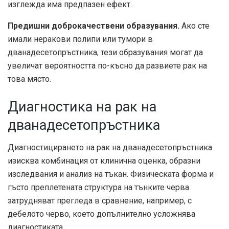
изглежда има предпазен ефект.
Предишни доброкачествени образувания.
Ако сте
имали неракови полипи или тумори в
дванадесетопръстника, тези образувания могат да
увеличат вероятността по-късно да развиете рак на
това място.
Диагностика на рак на
дванадесетопръстника
Диагностицирането на рак на дванадесетопръстника
изисква комбинация от клинична оценка, образни
изследвания и анализ на тъкан. Физическата форма и
гъсто преплетената структура на тънките черва
затрудняват прегледа в сравнение, например, с
дебелото черво, което допълнително усложнява
диагностиката.