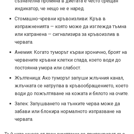
съзнателна промяна в диетата е често срещан
индикатор, че нещо не е наред.
Стомашно-чревни кръвоизливи: Кръв в
изпражненията — която може да изглежда тъмна
или катранена — сигнализира за кръвоизлив в
червата.
Анемия: Когато туморът кърви хронично, броят на
червените кръвни клетки спада, което води до
постоянна умора или слабост.
Жълтеница: Ако туморът запуши жлъчния канал,
жлъчката се натрупва в кръвообращението, което
води до пожълтяване на кожата и бялото на очите.
Запек: Запушването на тънките черва може да
забави или блокира нормалното изпразване на
червата.