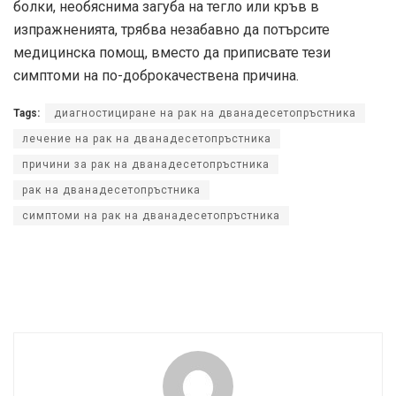
болки, необяснима загуба на тегло или кръв в
изпражненията, трябва незабавно да потърсите
медицинска помощ, вместо да приписвате тези
симптоми на по-доброкачествена причина.
Tags:
диагностициране на рак на дванадесетопръстника
лечение на рак на дванадесетопръстника
причини за рак на дванадесетопръстника
рак на дванадесетопръстника
симптоми на рак на дванадесетопръстника