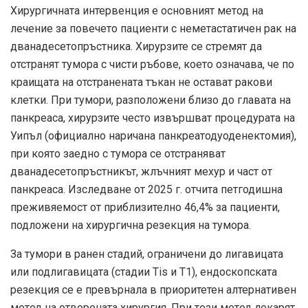
Хирургичната интервенция е основният метод на
лечение за повечето пациенти с неметастатичен рак на
дванадесетопръстника. Хирурзите се стремят да
отстранят тумора с чисти ръбове, което означава, че по
краищата на отстранената тъкан не остават ракови
клетки. При тумори, разположени близо до главата на
панкреаса, хирурзите често извършват процедурата на
Уипъл (официално наричана панкреатодуоденектомия),
при която заедно с тумора се отстраняват
дванадесетопръстникът, жлъчният мехур и част от
панкреаса. Изследване от 2025 г. отчита петгодишна
преживяемост от приблизително 46,4% за пациенти,
подложени на хирургична резекция на тумора.
За тумори в ранен стадий, ограничени до лигавицата
или подлигавицата (стадии Tis и T1), ендоскопската
резекция се е превърнала в приоритетен алтернативен
метод на отворената хирургия. При този метод лекарят