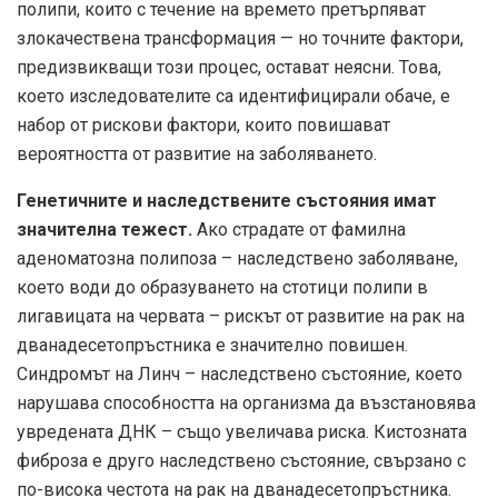
полипи, които с течение на времето претърпяват
злокачествена трансформация — но точните фактори,
предизвикващи този процес, остават неясни. Това,
което изследователите са идентифицирали обаче, е
набор от рискови фактори, които повишават
вероятността от развитие на заболяването.
Генетичните и наследствените състояния имат
значителна тежест.
Ако страдате от фамилна
аденоматозна полипоза – наследствено заболяване,
което води до образуването на стотици полипи в
лигавицата на червата – рискът от развитие на рак на
дванадесетопръстника е значително повишен.
Синдромът на Линч – наследствено състояние, което
нарушава способността на организма да възстановява
увредената ДНК – също увеличава риска. Кистозната
фиброза е друго наследствено състояние, свързано с
по-висока честота на рак на дванадесетопръстника.