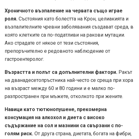
Хроничното възпаление на червата също играе
роля.
Състояния като болестта на Крон, целиакията и
възпалителните чревни заболявания създават среда, в
която клетките са по-податливи на ракови мутации.
Ако страдате от някое от тези състояния,
препоръчително е редовното наблюдение от
гастроентеролог.
Възрастта и полът са допълнителни фактори.
Ракът
на дванадесетопръстника най-често се среща при хора
на възраст между 60 и 80 години и е малко по-
разпространен при мъжете, отколкото при жените.
Навици като тютюнопушене, прекомерна
консумация на алкохол и диета с високо
съдържание на сол и мазнини са свързани с по-
голям риск.
От друга страна, диетата, богата на фибри,