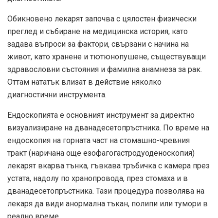
Обикновено лекарят започва с цялостен физически
преглед и събиране на медицинска история, като
задава въпроси за фактори, свързани с начина на
живот, като хранене и тютюнопушене, съществуващи
здравословни състояния и фамилна анамнеза за рак.
Оттам нататък влизат в действие няколко
диагностични инструмента.
Ендоскопията е основният инструмент за директно
визуализиране на дванадесетопръстника. По време на
ендоскопия на горната част на стомашно-чревния
тракт (наричана още езофагогастродуоденоскопия)
лекарят вкарва тънка, гъвкава тръбичка с камера през
устата, надолу по хранопровода, през стомаха и в
дванадесетопръстника. Тази процедура позволява на
лекаря да види анормална тъкан, полипи или тумори в
реално време.