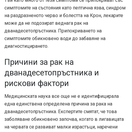
Тъй като много от тези симптоми се припокриват със
симптомите на състояния като пептична язва, синдром
на раздразненото черво и болестта на Крон, лекарите
може да не подозират веднага рак на
дванадесетопръстника. Припокриването на
симптомите обикновено води до забавяне на
диагностицирането.
Причини за рак на
дванадесетопръстника и
рискови фактори
Медицинската наука все още не е идентифицирала
една единствена определена причина за рака на
дванадесетопръстника. Експертите смятат, че това
заболяване обикновено започва, когато в лигавицата
на червата се развиват малки израстъци, наречени