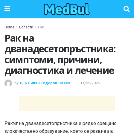
Home
Болести
Рак
Рак на
дванадесетопръстника:
симптоми, причини,
диагностика и лечение
by
Д-р Лилян Тодоров Савов
11/05/2026
Ракът на дванадесетопръстника е рядко срещано
злокачествено образувание, което се развива в