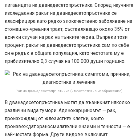
лигавицата на дванадесетопръстника. Според научните
изследвания ракът на дванадесетопръстника се
класифицира като рядко злокачествено заболяване на
стомашно-чревния тракт, съставляващо около 35% от
всички случаи на рак на тънките черва. Въпреки този
процент, ракът на дванадесетопръстника сам по себе
си е рядък в общата популация, като честотата му е
приблизително 0,3 случая на 100 000 души годишно.
Рак на дванадесетопръстника (илюстративно изображение)
В дванадесетопръстника могат да възникнат няколко
различни вида тумори. Аденокарциномът — рак,
произхождащ от жлезистите клетки, които
произвеждат храносмилателни ензими и течности — е
най-честата форма. Други видове включват