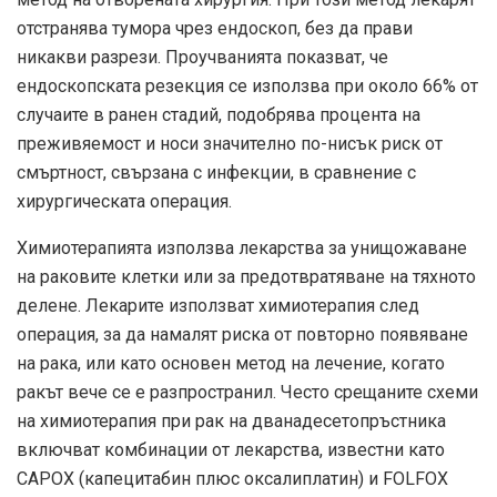
отстранява тумора чрез ендоскоп, без да прави
никакви разрези. Проучванията показват, че
ендоскопската резекция се използва при около 66% от
случаите в ранен стадий, подобрява процента на
преживяемост и носи значително по-нисък риск от
смъртност, свързана с инфекции, в сравнение с
хирургическата операция.
Химиотерапията използва лекарства за унищожаване
на раковите клетки или за предотвратяване на тяхното
делене. Лекарите използват химиотерапия след
операция, за да намалят риска от повторно появяване
на рака, или като основен метод на лечение, когато
ракът вече се е разпространил. Често срещаните схеми
на химиотерапия при рак на дванадесетопръстника
включват комбинации от лекарства, известни като
CAPOX (капецитабин плюс оксалиплатин) и FOLFOX