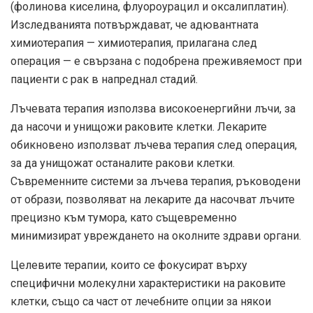
(фолинова киселина, флуороурацил и оксалиплатин).
Изследванията потвърждават, че адювантната
химиотерапия — химиотерапия, прилагана след
операция — е свързана с подобрена преживяемост при
пациенти с рак в напреднал стадий.
Лъчевата терапия използва високоенергийни лъчи, за
да насочи и унищожи раковите клетки. Лекарите
обикновено използват лъчева терапия след операция,
за да унищожат останалите ракови клетки.
Съвременните системи за лъчева терапия, ръководени
от образи, позволяват на лекарите да насочват лъчите
прецизно към тумора, като същевременно
минимизират увреждането на околните здрави органи.
Целевите терапии, които се фокусират върху
специфични молекулни характеристики на раковите
клетки, също са част от лечебните опции за някои