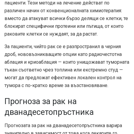
пациенти. Тези методи на лечение действат по
различен начин от конвенционалната химиотерапия:
вместо да атакуват всички бързо делящи се клетки, те
блокират специфични протеини или пътища, от които
раковите клетки се нуждаят, за да растат.
За пациенти, чийто рак се е разпространил в черния
дроб, нововъзникващите опции като радиочестотна
аблация и криоаблация — които унищожават туморната
тъкан съответно чрез топлина или екстремно студ —
могат да предложат ефективен локален контрол на
тумора с по-кратко време за възстановяване.
Прогноза за рак на
дванадесетопръстника
Прогнозата за рак на дванадесетопръстника варира
значително в зависимост от това кога лекарите го