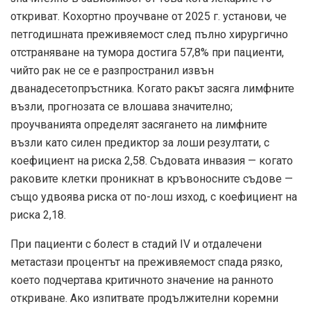
откриват. Кохортно проучване от 2025 г. установи, че
петгодишната преживяемост след пълно хирургично
отстраняване на тумора достига 57,8% при пациенти,
чийто рак не се е разпространил извън
дванадесетопръстника. Когато ракът засяга лимфните
възли, прогнозата се влошава значително;
проучванията определят засягането на лимфните
възли като силен предиктор за лоши резултати, с
коефициент на риска 2,58. Съдовата инвазия — когато
раковите клетки проникнат в кръвоносните съдове —
също удвоява риска от по-лош изход, с коефициент на
риска 2,18.
При пациенти с болест в стадий IV и отдалечени
метастази процентът на преживяемост спада рязко,
което подчертава критичното значение на ранното
откриване. Ако изпитвате продължителни коремни