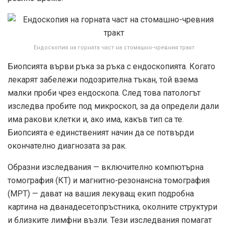
Ендоскопия на горната част на стомашно-чревния тракт
Биопсията върви ръка за ръка с ендоскопията. Когато
лекарят забележи подозрителна тъкан, той взема
малки проби чрез ендоскопа. След това патологът
изследва пробите под микроскоп, за да определи дали
има ракови клетки и, ако има, какъв тип са те.
Биопсията е единственият начин да се потвърди
окончателно диагнозата за рак.
Образни изследвания — включително компютърна
томография (КТ) и магнитно-резонансна томография
(МРТ) — дават на вашия лекуващ екип подробна
картина на дванадесетопръстника, околните структури
и близките лимфни възли. Тези изследвания помагат