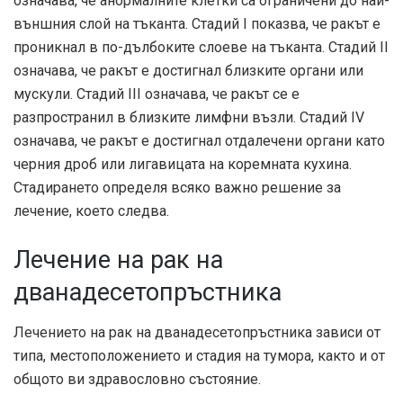
означава, че анормалните клетки са ограничени до най-
външния слой на тъканта. Стадий I показва, че ракът е
проникнал в по-дълбоките слоеве на тъканта. Стадий II
означава, че ракът е достигнал близките органи или
мускули. Стадий III означава, че ракът се е
разпространил в близките лимфни възли. Стадий IV
означава, че ракът е достигнал отдалечени органи като
черния дроб или лигавицата на коремната кухина.
Стадирането определя всяко важно решение за
лечение, което следва.
Лечение на рак на
дванадесетопръстника
Лечението на рак на дванадесетопръстника зависи от
типа, местоположението и стадия на тумора, както и от
общото ви здравословно състояние.