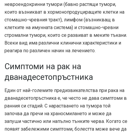
невроендокринни тумори (бавно растящи тумори,
които възникват в хормонопродуциращите клетки на
стомашно-чревния тракт), лимфом (възникващ в
клетките на имунната система) и стомашно-чревни
стромални тумори, които се развиват в меките тъкани.
Всеки вид има различни клинични характеристики и
реагира по различен начин на лечението.
Симптоми на рак на
дванадесетопръстника
Един от най-големите предизвикателства при рака на
дванадесетопръстника е, че често не дава симптоми в
ранния си стадий. С нарастването на тумора той
започва да пречи на храносмилането и може да
запуши частично или напълно тънките черва. Когато се
появят забележими симптоми, болестта може вече да