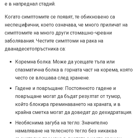
е в напреднал стадий.
Когато симптомите се появят, те обикновено са
неспецифични, което означава, че много приличат на
симптомите на много други стомашно-чревни
заболявания. Честите симптоми на рака на
дванадесетопръстника са:
Коремна болка: Може да усещате тъпа или
спазматична болка в горната част на корема, която
често се влошава след хранене.
Гадене и повръщане: Постоянното гадене и
повръщане могат да бъдат резултат от тумор,
който блокира преминаването на храната, и в
крайна сметка могат да доведат до дехидратация.
Необяснима загуба на тегло: Значително
намаляване на телесното тегло без никаква