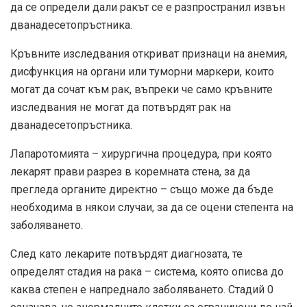
да се определи дали ракът се е разпространил извън
дванадесетопръстника.
Кръвните изследвания откриват признаци на анемия,
дисфункция на органи или туморни маркери, които
могат да сочат към рак, въпреки че само кръвните
изследвания не могат да потвърдят рак на
дванадесетопръстника.
Лапаротомията – хирургична процедура, при която
лекарят прави разрез в коремната стена, за да
прегледа органите директно – също може да бъде
необходима в някои случаи, за да се оцени степента на
заболяването.
След като лекарите потвърдят диагнозата, те
определят стадия на рака – система, която описва до
каква степен е напреднало заболяването. Стадий 0