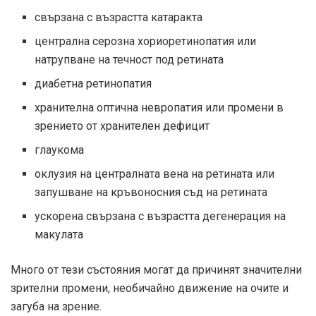
свързана с възрастта катаракта
централна серозна хориоретинопатия или
натрупване на течност под ретината
диабетна ретинопатия
хранителна оптична невропатия или промени в
зрението от хранителен дефицит
глаукома
оклузия на централната вена на ретината или
запушване на кръвоносния съд на ретината
ускорена свързана с възрастта дегенерация на
макулата
Много от тези състояния могат да причинят значителни
зрителни промени, необичайно движение на очите и
загуба на зрение.