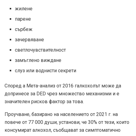
жилене
парене
сърбеж
зачервяване
светлочувствителност
замъглено виждане
слуз или воднисти секрети
Според а
Мета-анализ от 2016 г
алкохолът може да
допринесе за DED чрез множество механизми и е
значителен рисков фактор за това.
Проучване, базирано на населението от 2021 г. на
повече от 77 000 души, установи, че 30% от тези, които
консумират алкохол, съобщават за симптоматично