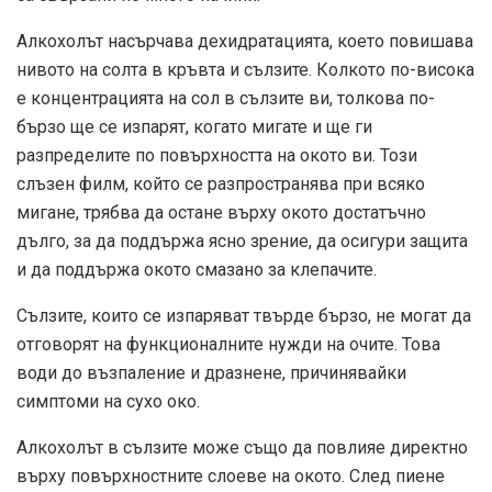
Алкохолът насърчава дехидратацията, което повишава
нивото на солта в кръвта и сълзите. Колкото по-висока
е концентрацията на сол в сълзите ви, толкова по-
бързо ще се изпарят, когато мигате и ще ги
разпределите по повърхността на окото ви. Този
слъзен филм, който се разпространява при всяко
мигане, трябва да остане върху окото достатъчно
дълго, за да поддържа ясно зрение, да осигури защита
и да поддържа окото смазано за клепачите.
Сълзите, които се изпаряват твърде бързо, не могат да
отговорят на функционалните нужди на очите. Това
води до възпаление и дразнене, причинявайки
симптоми на сухо око.
Алкохолът в сълзите може също да повлияе директно
върху повърхностните слоеве на окото. След пиене