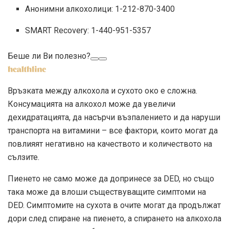
Анонимни алкохолици: 1-212-870-3400
SMART Recovery: 1-440-951-5357
Беше ли Ви полезно?
Връзката между алкохола и сухото око е сложна.
Консумацията на алкохол може да увеличи
дехидратацията, да насърчи възпалението и да наруши
транспорта на витамини – все фактори, които могат да
повлияят негативно на качеството и количеството на
сълзите.
Пиенето не само може да допринесе за DED, но също
така може да влоши съществуващите симптоми на
DED. Симптомите на сухота в очите могат да продължат
дори след спиране на пиенето, а спирането на алкохола