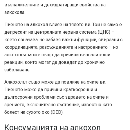
възпалителните и дехидратиращи свойства на
алкохола.
Пиенето на алкохол влияе на тялото ви. Той не само е
депресант на централната нервна система (ЦНС) –
което означава, че забавя важни функции, свързани с
координацията, разсъжденията и настроението – но
алкохолът може също да причини възпалителни
реакции, които могат да доведат до хронично
заболяване.
Алкохолът също може да повлияе на очите ви.
Пиенето може да причини краткосрочни и
дългосрочни проблеми със здравето на очите и
зрението, включително състояние, известно като
болест на сухото око (DED).
Консумацията на алкохол