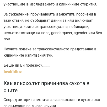
участниците в изследването и клиничните открития.
За съжаление, проучванията и анкетите, посочени в
тази статия, не съобщават данни за или включват
участници, които са транссексуални, небинарни,
несъответстващи на пола, genderqueer, agender или без
пол.
Научете повече за транссексуалното представяне в
клиничните изпитвания тук.
Беше ли Ви полезно?
Как алкохолът причинява сухота в
очите
Според
автори на мета-анализ
алкохолът и сухото око
са свързани по много начини.