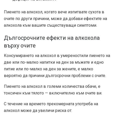
Пиенето на алкохол, когато вече изпитвате сухота в
очите по други причини, може да добави ефектите на
алкохола към вашите съществуващи симптоми.
Дългосрочните ефекти на алкохола
върху очите
Консумирането на алкохол в
умереност
или пиенето на
две или по-малко напитки на ден за мъжете и едно
питие или по-малко на ден за жените, е малко
вероятно да причини дългосрочни проблеми с очите.
Пиенето на алкохол в големи количества обаче,
е
токсичен
към тялото — включително към очите ви.
С течение на времето прекомерната употреба на
алкохол
може да увеличи риска от
: