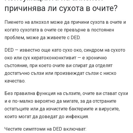
причинява ли сухота в очите?
Пиенето на алкохол може да причини сухота в очите и
когато сухотата в очите се превърне в постоянен
проблем, може да живеете с DED.
DED — известно още като сухо око, синдром на сухото
око или сух кератоконюнктивит — е хронично
състояние, при което очите ви спират да отделят
достатъчно сълзи или произвеждат сълзи с ниско
качество.
Без правилна функция на сълзите, очите ви стават сухи
и е по-малко вероятно да мигате, за да отстраните
остатъците или да изчистите бактериите и вирусите,
които могат да доведат до инфекция.
Честите симптоми на DED включват: