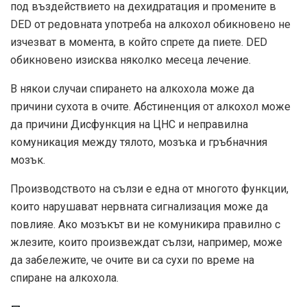
под въздействието на дехидратация и промените в
DED от редовната употреба на алкохол обикновено не
изчезват в момента, в който спрете да пиете. DED
обикновено изисква няколко месеца лечение.
В някои случаи спирането на алкохола може да
причини сухота в очите. Абстиненция от алкохол
може
да причини
Дисфункция на ЦНС и неправилна
комуникация между тялото, мозъка и гръбначния
мозък.
Производството на сълзи е една от многото функции,
които нарушават нервната сигнализация
може да
повлияе
. Ако мозъкът ви не комуникира правилно с
жлезите, които произвеждат сълзи, например, може
да забележите, че очите ви са сухи по време на
спиране на алкохола.