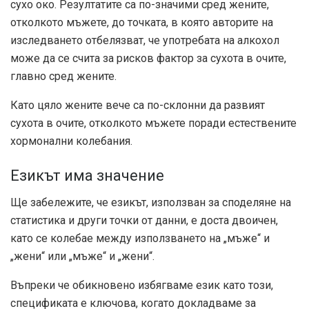
сухо око. Резултатите са по-значими сред жените,
отколкото мъжете, до точката, в която авторите на
изследването отбелязват, че употребата на алкохол
може да се счита за рисков фактор за сухота в очите,
главно сред жените.
Като цяло жените вече са по-склонни да развият
сухота в очите, отколкото мъжете поради естествените
хормонални колебания.
Езикът има значение
Ще забележите, че езикът, използван за споделяне на
статистика и други точки от данни, е доста двоичен,
като се колебае между използването на „мъже“ и
„жени“ или „мъже“ и „жени“.
Въпреки че обикновено избягваме език като този,
спецификата е ключова, когато докладваме за