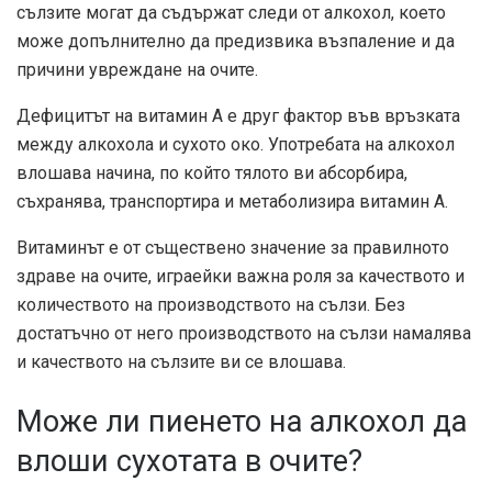
сълзите могат да съдържат следи от алкохол, което
може допълнително да предизвика възпаление и да
причини увреждане на очите.
Дефицитът на витамин А е
друг фактор
във връзката
между алкохола и сухото око. Употребата на алкохол
влошава начина, по който тялото ви абсорбира,
съхранява, транспортира и метаболизира витамин А.
Витаминът е
от съществено значение за правилното
здраве на очите
, играейки важна роля за качеството и
количеството на производството на сълзи. Без
достатъчно от него производството на сълзи намалява
и качеството на сълзите ви се влошава.
Може ли пиенето на алкохол да
влоши сухотата в очите?