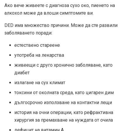
Ако вече живеете с диагноза сухо око, пиенето на
алкохол може да влоши симптомите ви.
DED има множество причини. Може да сте развили
заболяването поради:
естествено стареене
употреба на лекарства
живеещи с друго хронично заболяване, като
диабет
излагане на сух климат
токсини от околната среда, като цигарен дим
дългосрочно използване на контактни лещи
история на очни операции, като рефрактивна
хирургия за премахване на нуждата от очила
дефицит на витамин А