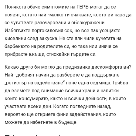
Понякога обаче симптомите на ГЕРБ могат да се
появят, когато най -малко ги очаквате, което ви кара да
се чувствате разочаровани и обезкуражени.
Избягвахте портокаловия сок, но все пак усещахте
киселини след закуска. Не сте яли чили кучетата на
барбекюто на родителите си, но така или иначе се
прибрахте вкъщи, стискайки гърдите си.
Какво друго би могло да предизвика дискомфорта ви?
Най -добрият начин да разберете е да поддържате
„регистър на задействане“ поне една седмица. Трябва
да вземете под внимание всички храни и напитки,
които консумирате, както и всички дейности, в които
участвате всеки ден. Когато погледнете назад,
вероятно ще откриете фини задействания, които
можете да избегнете в бъдеще.