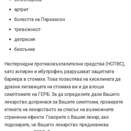
артрит
болестта на Паркинсон
тревожност
депресия
безсъние
Нестероидни противовъзпалителни средства (НСПВС),
като аспирин и ибупрофен, разрушават защитната
бариера в стомаха. Това позволява на киселината да
дразни лигавицата на стомаха ви и да влоши
симптомите на ГЕРБ. За да определите дали Вашето
лекарство допринася за Вашите симптоми, проверете
етикета на лекарството за списък на възможните
странични ефекти. Говорете с Вашия лекар, ако
подозирате, че Вашето лекарство предизвиква