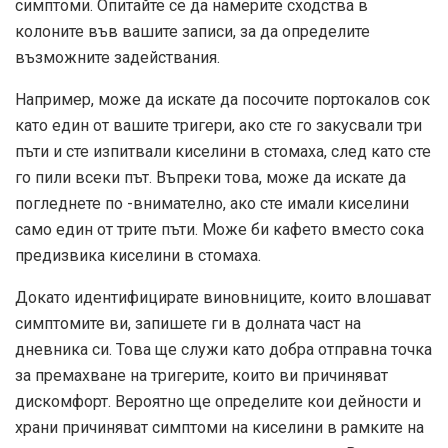
симптоми. Опитайте се да намерите сходства в
колоните във вашите записи, за да определите
възможните задействания.
Например, може да искате да посочите портокалов сок
като един от вашите тригери, ако сте го закусвали три
пъти и сте изпитвали киселини в стомаха, след като сте
го пили всеки път. Въпреки това, може да искате да
погледнете по -внимателно, ако сте имали киселини
само един от трите пъти. Може би кафето вместо сока
предизвика киселини в стомаха.
Докато идентифицирате виновниците, които влошават
симптомите ви, запишете ги в долната част на
дневника си. Това ще служи като добра отправна точка
за премахване на тригерите, които ви причиняват
дискомфорт. Вероятно ще определите кои дейности и
храни причиняват симптоми на киселини в рамките на