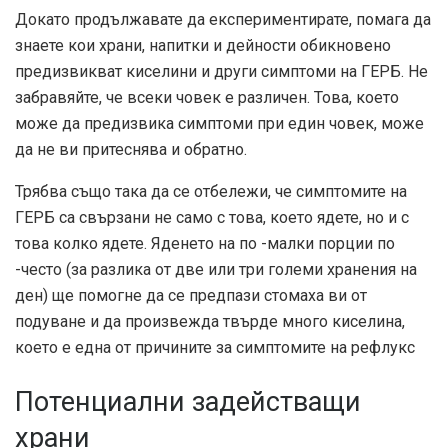
Докато продължавате да експериментирате, помага да
знаете кои храни, напитки и дейности обикновено
предизвикват киселини и други симптоми на ГЕРБ. Не
забравяйте, че всеки човек е различен. Това, което
може да предизвика симптоми при един човек, може
да не ви притеснява и обратно.
Трябва също така да се отбележи, че симптомите на
ГЕРБ са свързани не само с това, което ядете, но и с
това колко ядете. Яденето на по -малки порции по
-често (за разлика от две или три големи хранения на
ден) ще помогне да се предпази стомаха ви от
подуване и да произвежда твърде много киселина,
което е една от причините за симптомите на рефлукс
Потенциални задействащи
храни