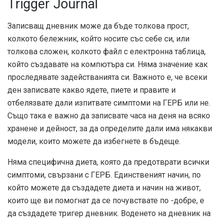
Trigger Journal
Записващ дневник може да бъде толкова прост,
колкото бележник, който носите със себе си, или
толкова сложен, колкото файл с електронна таблица,
който създавате на компютъра си. Няма значение как
проследявате задействанията си. Важното е, че всеки
ден записвате какво ядете, пиете и правите и
отбелязвате дали изпитвате симптоми на ГЕРБ или не.
Също така е важно да записвате часа на деня на всяко
хранене и дейност, за да определите дали има някакви
модели, които можете да избегнете в бъдеще.
Няма специфична диета, която да предотврати всички
симптоми, свързани с ГЕРБ. Единственият начин, по
който можете да създадете диета и начин на живот,
които ще ви помогнат да се почувствате по -добре, е
да създадете тригер дневник. Воденето на дневник на