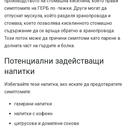
производството на стомашна киселина, което прави
симптомите на ГЕРБ по -тежки. Други могат да
отпуснат мускула, който разделя хранопровода и
стомаха, което позволява киселинното стомашно
съдържание да се връща обратно в хранопровода.
Този поток може да причини симптоми като парене в
долната част на гърдите и болка.
Потенциални задействащи
напитки
Избягвайте тези напитки, ако искате да предотвратите
симптомите:
газирани напитки
напитки с кофеин
цитрусови и доматени сокове