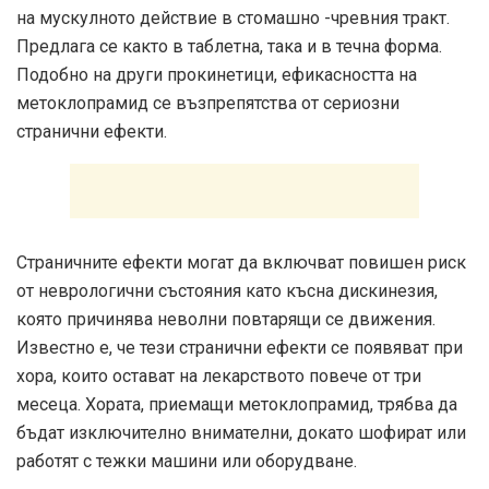
на мускулното действие в стомашно -чревния тракт.
Предлага се както в таблетна, така и в течна форма.
Подобно на други прокинетици, ефикасността на
метоклопрамид се възпрепятства от сериозни
странични ефекти.
Страничните ефекти могат да включват повишен риск
от неврологични състояния като късна дискинезия,
която причинява неволни повтарящи се движения.
Известно е, че тези странични ефекти се появяват при
хора, които остават на лекарството повече от три
месеца. Хората, приемащи метоклопрамид, трябва да
бъдат изключително внимателни, докато шофират или
работят с тежки машини или оборудване.