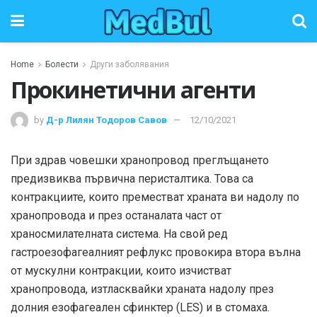
Home
Болести
Други заболявания
Прокинетични агенти
by
Д-р Лилян Тодоров Савов
12/10/2021
При здрав човешки хранопровод преглъщането
предизвиква първична перисталтика. Това са
контракциите, които преместват храната ви надолу по
хранопровода и през останалата част от
храносмилателната система. На свой ред
гастроезофагеалният рефлукс провокира втора вълна
от мускулни контракции, които изчистват
хранопровода, изтласквайки храната надолу през
долния езофагеален сфинктер (LES) и в стомаха.