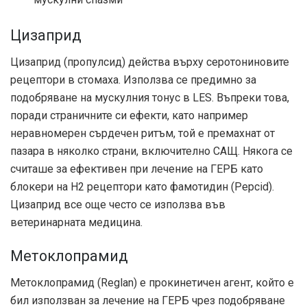
Цизаприд
Цизаприд (пропулсид) действа върху серотониновите
рецептори в стомаха. Използва се предимно за
подобряване на мускулния тонус в LES. Въпреки това,
поради страничните си ефекти, като например
неравномерен сърдечен ритъм, той е премахнат от
пазара в няколко страни, включително САЩ. Някога се
считаше за ефективен при лечение на ГЕРБ като
блокери на Н2 рецептори като фамотидин (Pepcid).
Цизаприд все още често се използва във
ветеринарната медицина.
Метоклопрамид
Метоклопрамид (Reglan) е прокинетичен агент, който е
бил използван за лечение на ГЕРБ чрез подобряване