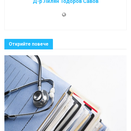
Д-р Лилян Тодоров Савов
Открийте повече