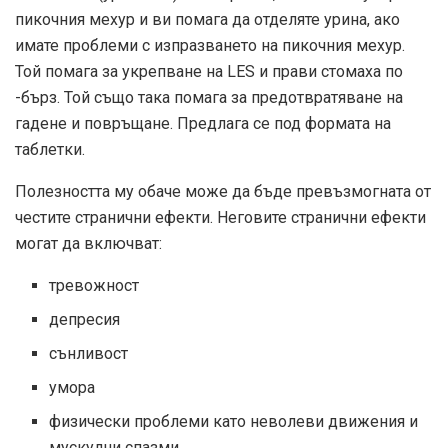
пикочния мехур и ви помага да отделяте урина, ако
имате проблеми с изпразването на пикочния мехур.
Той помага за укрепване на LES и прави стомаха по
-бърз. Той също така помага за предотвратяване на
гадене и повръщане. Предлага се под формата на
таблетки.
Полезността му обаче може да бъде превъзмогната от
честите странични ефекти. Неговите странични ефекти
могат да включват:
тревожност
депресия
сънливост
умора
физически проблеми като неволеви движения и
мускулни спазми