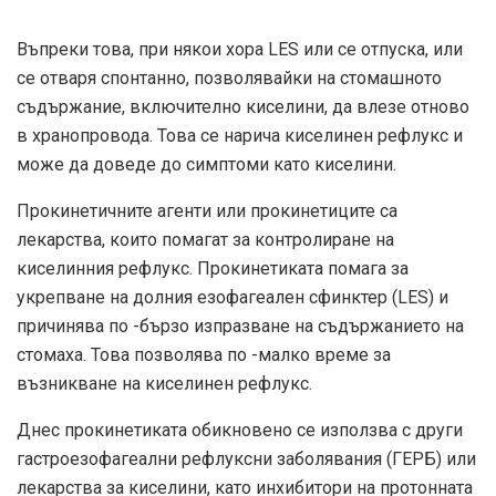
Въпреки това, при някои хора LES или се отпуска, или
се отваря спонтанно, позволявайки на стомашното
съдържание, включително киселини, да влезе отново
в хранопровода. Това се нарича киселинен рефлукс и
може да доведе до симптоми като киселини.
Прокинетичните агенти или прокинетиците са
лекарства, които помагат за контролиране на
киселинния рефлукс. Прокинетиката помага за
укрепване на долния езофагеален сфинктер (LES) и
причинява по -бързо изпразване на съдържанието на
стомаха. Това позволява по -малко време за
възникване на киселинен рефлукс.
Днес прокинетиката обикновено се използва с други
гастроезофагеални рефлуксни заболявания (ГЕРБ) или
лекарства за киселини, като инхибитори на протонната