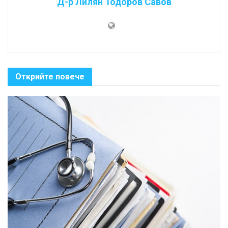
Д-р Лилян Тодоров Савов
Открийте повече