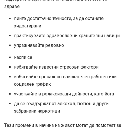
здраве:
пийте достатъчно течности, за да останете
хидратирани
практикувайте здравословни хранителни навици
упражнявайте редовно
наспи се
избягвайте известни стресови фактори
избягвайте прекалено взискателен работен или
социален график
участвайте в релаксиращи дейности, като йога
да се въздържат от алкохол, тютюн и други
забранени наркотици
Тези промени в начина на живот могат да помогнат за