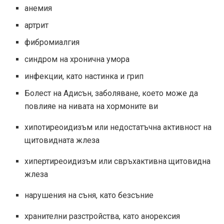
анемия
артрит
фибромиалгия
синдром на хронична умора
инфекции, като настинка и грип
Болест на Адисън, заболяване, което може да
повлияе на нивата на хормоните ви
хипотиреоидизъм или недостатъчна активност на
щитовидната жлеза
хипертиреоидизъм или свръхактивна щитовидна
жлеза
нарушения на съня, като безсъние
хранителни разстройства, като анорексия