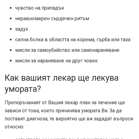
чувство на припадък
неравномерен сърдечен ритъм
задух
силна болка в областта на корема, гърба или таза
мисли за самоубийство или самонараняване
мисли за нараняване на друг човек
Как вашият лекар ще лекува
умората?
Препоръчаният от Вашия лекар план за лечение ще
зависи от това, което причинява умората Ви. За да
поставят диагноза, те вероятно ще ви зададат въпроси
относно: