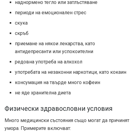
наднормено тегло или затлъстяване
периоди на емоционален стрес
скука
скръб
приемане на някои лекарства, като
антидепресанти или успокоителни
редовна употреба на алкохол
употребата на незаконни наркотици, като кокаин
консумация на твърде много кофеин
не яде хранителна диета
Физически здравословни условия
Много медицински състояния също могат да причинят
умора. Примерите включват: