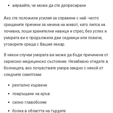
вярвайте, че може да сте депресирани
Ако сте положили усилия за справяне с най -често
срещаните причини за начина на живот, като липса на
почивка, лоши хранителни навици и стрес, без успех и
умората ви е продължила две седмици или повече,
уговорете среща с Вашия лекар.
В някои случаи умората ви може да бъде причинена от
сериозно медицинско състояние. Незабавно отидете в
болницата, ако почувствате умора заедно с някой от
следните симптоми:
ректално кървене
повръщане на кръв
силно главоболие
болка в областта на гърдите