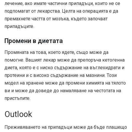
лечение, ако имате частични припадъци, които не се
подпомагат от лекарства. Целта на операцията е да
премахнете частта от мозъка, където започват
припадъците.
Промени в диетата
Промяната на това, което ядете, също може да
помогне. Вашият лекар може да препоръча кетогенна
диета, която е с ниско съдържание на въглехидрати и
протеини и с високо съдържание на мазнини. Този
модел на хранене може да промени химията на тялото
ви и може да доведе до намаляване на честотата на
пристъпите.
Outlook
Преживяването на припадъци може да бъде плашещо