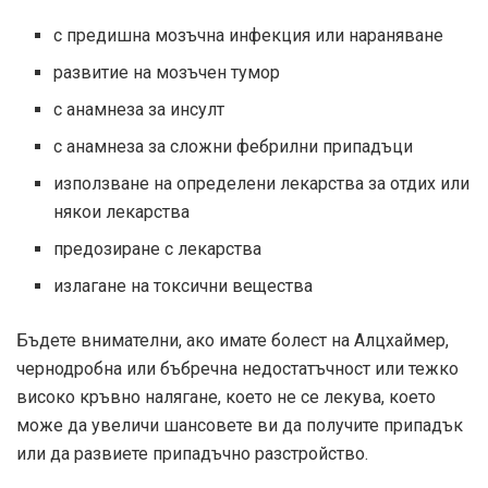
с предишна мозъчна инфекция или нараняване
развитие на мозъчен тумор
с анамнеза за инсулт
с анамнеза за сложни фебрилни припадъци
използване на определени лекарства за отдих или
някои лекарства
предозиране с лекарства
излагане на токсични вещества
Бъдете внимателни, ако имате болест на Алцхаймер,
чернодробна или бъбречна недостатъчност или тежко
високо кръвно налягане, което не се лекува, което
може да увеличи шансовете ви да получите припадък
или да развиете припадъчно разстройство.