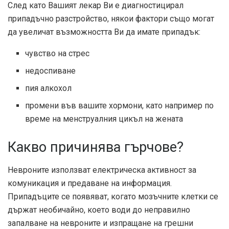
След като Вашият лекар Ви е диагностицирал
припадъчно разстройство, някои фактори също могат
да увеличат възможността Ви да имате припадък:
чувство на стрес
недоспиване
пия алкохол
промени във вашите хормони, като например по
време на менструалния цикъл на жената
Какво причинява гърчове?
Невроните използват електрическа активност за
комуникация и предаване на информация.
Припадъците се появяват, когато мозъчните клетки се
държат необичайно, което води до неправилно
запалване на невроните и изпращане на грешни