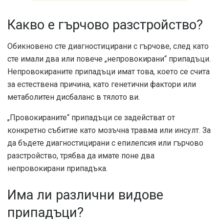
Какво е гърчово разстройство?
Обикновено сте диагностицирани с гърчове, след като
сте имали два или повече „непровокирани“ припадъци.
Непровокираните припадъци имат това, което се счита
за естествена причина, като генетични фактори или
метаболитен дисбаланс в тялото ви.
„Провокираните“ припадъци се задействат от
конкретно събитие като мозъчна травма или инсулт. За
да бъдете диагностицирани с епилепсия или гърчово
разстройство, трябва да имате поне два
непровокирани припадъка.
Има ли различни видове
припадъци?