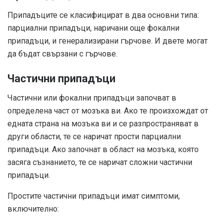
Припадъците се класифицират в два основни типа:
парциални припадъци, наричани още фокални
припадъци, и генерализирани гърчове. И двете могат
да бъдат свързани с гърчове.
Частични припадъци
Частични или фокални припадъци започват в
определена част от мозъка ви. Ако те произхождат от
едната страна на мозъка ви и се разпространяват в
други области, те се наричат ​​прости парциални
припадъци. Ако започнат в област на мозъка, която
засяга съзнанието, те се наричат ​​сложни частични
припадъци.
Простите частични припадъци имат симптоми,
включително: