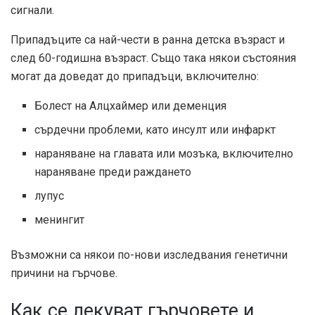
сигнали.
Припадъците са най-чести в ранна детска възраст и
след 60-годишна възраст. Също така някои състояния
могат да доведат до припадъци, включително:
Болест на Алцхаймер или деменция
сърдечни проблеми, като инсулт или инфаркт
нараняване на главата или мозъка, включително
нараняване преди раждането
лупус
менингит
Възможни са някои по-нови изследвания
генетични
причини
на гърчове.
Как се лекуват гърчовете и