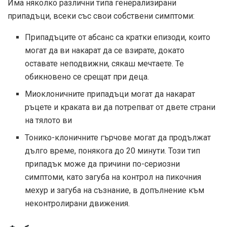
Има няколко различни типа генерализирани
припадъци, всеки със свои собствени симптоми:
Припадъците от абсанс са кратки епизоди, които
могат да ви накарат да се взирате, докато
оставате неподвижни, сякаш мечтаете. Те
обикновено се срещат при деца.
Миоклоничните припадъци могат да накарат
ръцете и краката ви да потрепват от двете страни
на тялото ви
Тонико-клоничните гърчове могат да продължат
дълго време, понякога до 20 минути. Този тип
припадък може да причини по-сериозни
симптоми, като загуба на контрол на пикочния
мехур и загуба на съзнание, в допълнение към
неконтролирани движения.