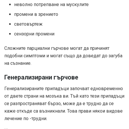
неволно потрепване на мускулите
промени в зрението
световъртеж
сензорни промени
Сложните парциални гърчове могат да причинят
подобни симптоми и могат също да доведат до загуба
на съзнание.
Генерализирани гърчове
Генерализираните припадъци започват едновременно
от двете страни на мозъка ви. Тъй като тези припадъци
се разпространяват бързо, може да е трудно да се
каже откъде са възникнали. Това прави някои видове
лечение по -трудни.