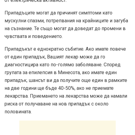
от електрическа активност.
Припадъците могат да причинят симптоми като
мускулни спазми, потрепвания на крайниците и загуба
на съзнание. Те също могат да доведат до промени в
чувствата и поведението.
Припадъкът е еднократно събитие. Ако имате повече
от един припадък, Вашият лекар може да го
диагностицира като по-голямо заболяване. Според
групата за епилепсия в Минесота, ако имате един
припадък, шансът ви да получите още един в рамките
на две години ще бъде 40-50%, ако не приемате
лекарства. Приемането на лекарства може да намали
риска от получаване на нов припадък с около
половината.