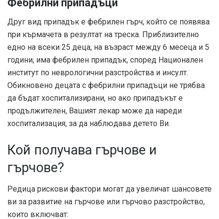
Фебрилни припадъци
Друг вид припадък е фебрилен гърч, който се появява
при кърмачета в резултат на треска. Приблизително
едно на всеки 25 деца, на възраст между 6 месеца и 5
години, има фебрилен припадък, според
Национален
институт по неврологични разстройства и инсулт
.
Обикновено децата с фебрилни припадъци не трябва
да бъдат хоспитализирани, но ако припадъкът е
продължителен, Вашият лекар може да нареди
хоспитализация, за да наблюдава детето Ви.
Кой получава гърчове и
гърчове?
Редица рискови фактори могат да увеличат шансовете
ви за развитие на гърчове или гърчово разстройство,
които включват: