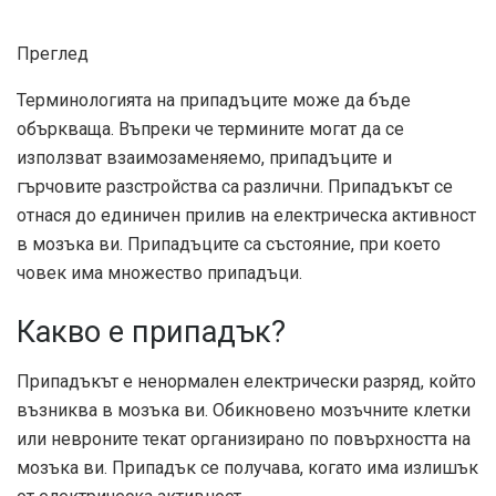
Преглед
Терминологията на припадъците може да бъде
объркваща. Въпреки че термините могат да се
използват взаимозаменяемо, припадъците и
гърчовите разстройства са различни. Припадъкът се
отнася до единичен прилив на електрическа активност
в мозъка ви. Припадъците са състояние, при което
човек има множество припадъци.
Какво е припадък?
Припадъкът е ненормален електрически разряд, който
възниква в мозъка ви. Обикновено мозъчните клетки
или невроните текат организирано по повърхността на
мозъка ви. Припадък се получава, когато има излишък