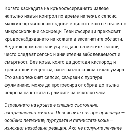
Когато каскадата на кръвосъсирването излезе
напълно извън контрол по време на тежък сепсис,
малките кръвоносни съдове в цялото тяло се пълнят с
микроскопични съсиреци. Тези съсиреци прекъсват
кръвоснабдяването на кожата в засегнатите области.
Веднъж щом настъпи увреждане на меките тъкани,
често следват сепсис и значителна заболеваемост и
смъртност. Без кръв, която да доставя кислород и
хранителни вещества, засегнатата кожна тъкан умира.
Ето защо тежкият сепсис, свързан с пурпура
фулминанс, може да прогресира от обрив до пълна
некроза на кожата в рамките на няколко часа.
Отравянето на кръвта е спешно състояние,
застрашаващо живота. Посочените по-горе признаци —
особено петехиите, пурпурата и петнистата кожа —
изискват незабавна реакция. Ако не получите лечение,