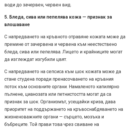
води до зачервен, червен вид.
5. Бледа, сива или пепелява кожа — признак за
влошаване
С напредването на кръвното отравяне кожата може да
премине от зачервена и червена към неестествено
бледа, сива или пепелява. Лицето и крайниците могат
да изглеждат изгубили цвят.
С напредването на сепсиса към шок кожата може да
стане студена поради пренасочването на кръвния
поток към основните органи. Намаленото капилярно
пълнене, цианозата или петнистостта могат да са
признак за шок. Организмът, усещайки криза, дава
приоритет на поддържането на кръвоснабдяването на
жизненоважните органи — сърцето, мозъка и
бъбреците. Той прави това чрез свиване на