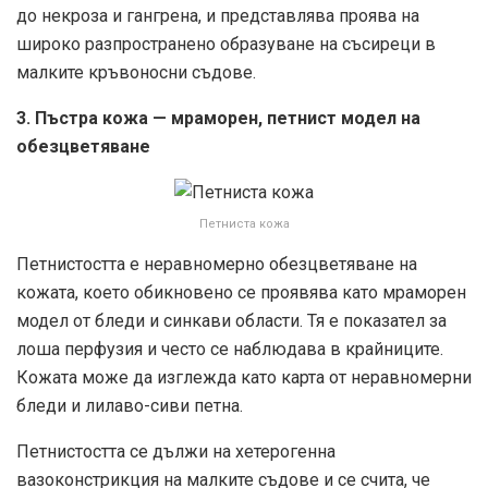
до некроза и гангрена, и представлява проява на
широко разпространено образуване на съсиреци в
малките кръвоносни съдове.
3. Пъстра кожа — мраморен, петнист модел на
обезцветяване
Петниста кожа
Петнистостта е неравномерно обезцветяване на
кожата, което обикновено се проявява като мраморен
модел от бледи и синкави области. Тя е показател за
лоша перфузия и често се наблюдава в крайниците.
Кожата може да изглежда като карта от неравномерни
бледи и лилаво-сиви петна.
Петнистостта се дължи на хетерогенна
вазоконстрикция на малките съдове и се счита, че