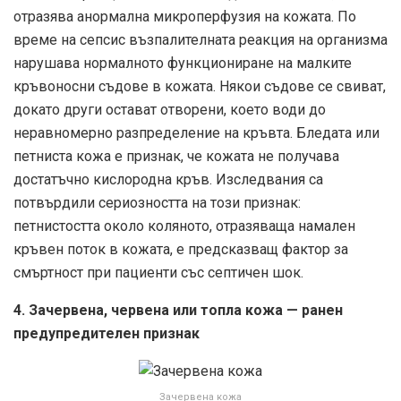
отразява анормална микроперфузия на кожата. По
време на сепсис възпалителната реакция на организма
нарушава нормалното функциониране на малките
кръвоносни съдове в кожата. Някои съдове се свиват,
докато други остават отворени, което води до
неравномерно разпределение на кръвта. Бледата или
петниста кожа е признак, че кожата не получава
достатъчно кислородна кръв. Изследвания са
потвърдили сериозността на този признак:
петнистостта около коляното, отразяваща намален
кръвен поток в кожата, е предсказващ фактор за
смъртност при пациенти със септичен шок.
4. Зачервена, червена или топла кожа — ранен
предупредителен признак
Зачервена кожа