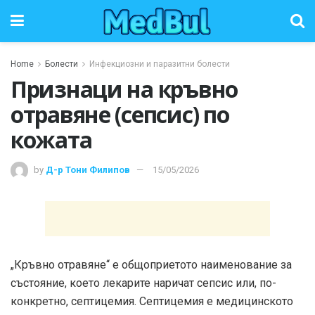
Home
Болести
Инфекциозни и паразитни болести
Признаци на кръвно
отравяне (сепсис) по
кожата
by
Д-р Тони Филипов
15/05/2026
„Кръвно отравяне“ е общоприетото наименование за
състояние, което лекарите наричат сепсис или, по-
конкретно, септицемия. Септицемия е медицинското