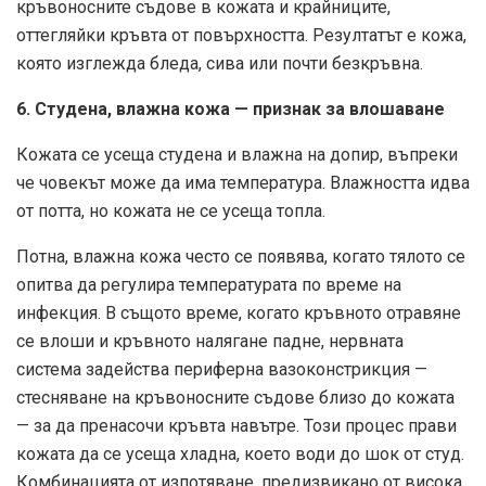
кръвоносните съдове в кожата и крайниците,
оттегляйки кръвта от повърхността. Резултатът е кожа,
която изглежда бледа, сива или почти безкръвна.
6. Студена, влажна кожа — признак за влошаване
Кожата се усеща студена и влажна на допир, въпреки
че човекът може да има температура. Влажността идва
от потта, но кожата не се усеща топла.
Потна, влажна кожа често се появява, когато тялото се
опитва да регулира температурата по време на
инфекция. В същото време, когато кръвното отравяне
се влоши и кръвното налягане падне, нервната
система задейства периферна вазоконстрикция —
стесняване на кръвоносните съдове близо до кожата
— за да пренасочи кръвта навътре. Този процес прави
кожата да се усеща хладна, което води до шок от студ.
Комбинацията от изпотяване, предизвикано от висока