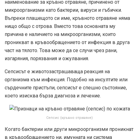
наименование за кръвно отравяне, причинено от
микроорганизми като бактерии, вируси и гъбички.
Въпреки плашещото си име, кръвното отравяне няма
нищо общо с отрова. Вместо това основната му
причина е наличието на микроорганизми, които
проникват в кръвообращението от инфекция в друга
част на тялото. Това може да се случи чрез рани,
изгаряния, порязвания и ожулвания.
Сепсисът е животозастрашаваща реакция на
организма към инфекция. Подобно на инсултите или
сърдечните пристъпи, сепсисът е спешно състояние,
което изисква бърза диагноза и лечение.
Сепсис (кръвно отравяне)
Когато бактерии или други микроорганизми проникнат
в кръвообращението ни, имунната ни система