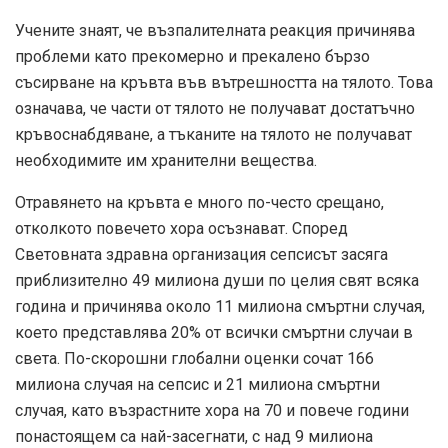
Учените знаят, че възпалителната реакция причинява
проблеми като прекомерно и прекалено бързо
съсирване на кръвта във вътрешността на тялото. Това
означава, че части от тялото не получават достатъчно
кръвоснабдяване, а тъканите на тялото не получават
необходимите им хранителни вещества.
Отравянето на кръвта е много по-често срещано,
отколкото повечето хора осъзнават. Според
Световната здравна организация сепсисът засяга
приблизително 49 милиона души по целия свят всяка
година и причинява около 11 милиона смъртни случая,
което представлява 20% от всички смъртни случаи в
света. По-скорошни глобални оценки сочат 166
милиона случая на сепсис и 21 милиона смъртни
случая, като възрастните хора на 70 и повече години
понастоящем са най-засегнати, с над 9 милиона