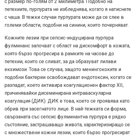
с размер по-голям от 2 милиметра. Подобно на
петехиите, пурпурата не избледнява, когато я натиснете
с чаша. В тежки случаи пурпурата може да се слее в
големи области, подобни на синини, които почерняват.
Кожните лезии при сепсис-индуцирана пурпура
фулминанс започват с област на дискомфорт в кожата,
която бързо прогресира в рамките на часове до
петехии, които се сливат, за да образуват лилави
екхимози. Това се случва, защото менингококите и
подобни бактерии освобождават ендотоксин, когато се
разпадат, което активира коагулационен фактор XII,
причинявайки дисеминирана интраваскуларна
коагулация (ДИК). ДИК е това, което се проявява като
обрив при засегнатото лице. В най-тежката си форма,
свързаната със сепсис фулминантна пурпура е рядко
състояние, застрашаващо живота, характеризиращо се
с множествени кожни лезии, които бързо прогресират