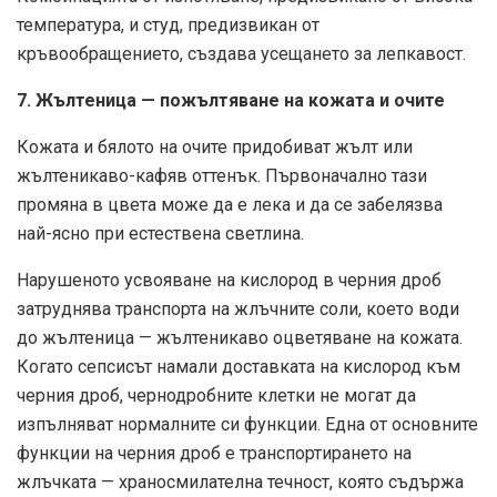
температура, и студ, предизвикан от
кръвообращението, създава усещането за лепкавост.
7. Жълтеница — пожълтяване на кожата и очите
Кожата и бялото на очите придобиват жълт или
жълтеникаво-кафяв оттенък. Първоначално тази
промяна в цвета може да е лека и да се забелязва
най-ясно при естествена светлина.
Нарушеното усвояване на кислород в черния дроб
затруднява транспорта на жлъчните соли, което води
до жълтеница — жълтеникаво оцветяване на кожата.
Когато сепсисът намали доставката на кислород към
черния дроб, чернодробните клетки не могат да
изпълняват нормалните си функции. Една от основните
функции на черния дроб е транспортирането на
жлъчката — храносмилателна течност, която съдържа