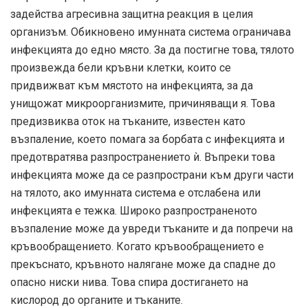
задейства агресивна защитна реакция в целия
организъм. Обикновено имунната система ограничава
инфекцията до едно място. За да постигне това, тялото
произвежда бели кръвни клетки, които се
придвижват към мястото на инфекцията, за да
унищожат микроорганизмите, причиняващи я. Това
предизвиква оток на тъканите, известен като
възпаление, което помага за борбата с инфекцията и
предотвратява разпространението ѝ. Въпреки това
инфекцията може да се разпространи към други части
на тялото, ако имунната система е отслабена или
инфекцията е тежка. Широко разпространеното
възпаление може да увреди тъканите и да попречи на
кръвообращението. Когато кръвообращението е
прекъснато, кръвното налягане може да спадне до
опасно ниски нива. Това спира достигането на
кислород до органите и тъканите.