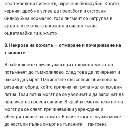
жълто-зелени пигменти, наречени билирубин. Когато
черният дроб не успее да преработи и отстрани
билирубина нормално, този пигмент се натрупва в
кръвта и се отлага в кожата и очната тъкан,
оцветявайки ги в жълто.
8. Некроза на кожата — отмиране и почерняване на
тъканите
В най-тежките случаи участъци от кожата могат да
потъмнеят до тъмнолилаво, след това да почернеят и
накрая да умрат. Пациентите със сепсис обикновено
развиват обрив, който прилича на група малки кръвни
петна. Тези петна могат да се увеличат и да започнат да
приличат на пресни синини. В крайна сметка тези петна
могат да се слеят, причинявайки увреждане и
обезцветяване на кожата. В най-тежките случаи може
да настъпи пълна смърт на тъканите — гангрена.