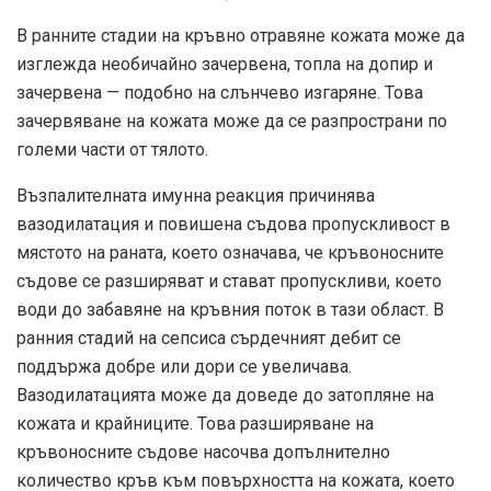
В ранните стадии на кръвно отравяне кожата може да
изглежда необичайно зачервена, топла на допир и
зачервена — подобно на слънчево изгаряне. Това
зачервяване на кожата може да се разпространи по
големи части от тялото.
Възпалителната имунна реакция причинява
вазодилатация и повишена съдова пропускливост в
мястото на раната, което означава, че кръвоносните
съдове се разширяват и стават пропускливи, което
води до забавяне на кръвния поток в тази област. В
ранния стадий на сепсиса сърдечният дебит се
поддържа добре или дори се увеличава.
Вазодилатацията може да доведе до затопляне на
кожата и крайниците. Това разширяване на
кръвоносните съдове насочва допълнително
количество кръв към повърхността на кожата, което