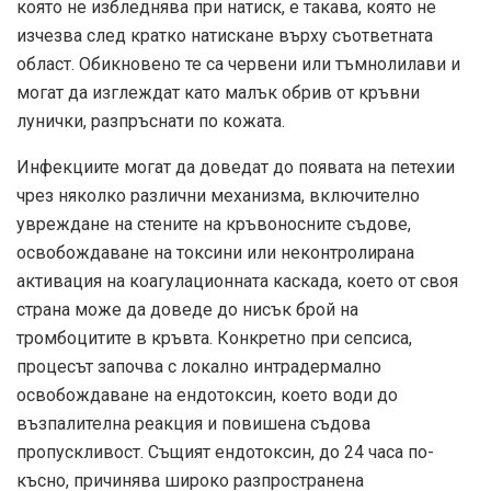
която не избледнява при натиск, е такава, която не
изчезва след кратко натискане върху съответната
област. Обикновено те са червени или тъмнолилави и
могат да изглеждат като малък обрив от кръвни
лунички, разпръснати по кожата.
Инфекциите могат да доведат до появата на петехии
чрез няколко различни механизма, включително
увреждане на стените на кръвоносните съдове,
освобождаване на токсини или неконтролирана
активация на коагулационната каскада, което от своя
страна може да доведе до нисък брой на
тромбоцитите в кръвта. Конкретно при сепсиса,
процесът започва с локално интрадермално
освобождаване на ендотоксин, което води до
възпалителна реакция и повишена съдова
пропускливост. Същият ендотоксин, до 24 часа по-
късно, причинява широко разпространена