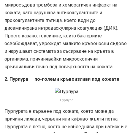
микросъдова тромбоза и хеморагичен инфаркт на
кожата, като нарушава антикоагулантните и
прокоагулантните пътища, което води до
дисеминирана интраваскуларна коагулация (ДИК).
Просто казано, токсините, които бактериите
освобождават, увреждат малките кръвоносни съдове
и нарушават системата за съсирване на кръвта в
организма, причинявайки микроскопични
кръвоизливи точно под повърхността на кожата.
2. Пурпура — по-големи кръвоизливи под кожата
Пурпура
Пурпурата е кървене под кожата, което може да
причини лилави, червени или кафяво-жълти петна.
Пурпурата е петно, което не избледнява при натиск и е