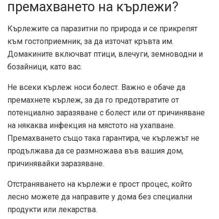
премахването на кърлежи?
Кърлежите са паразитни по природа и се прикрепят
към гостоприемник, за да източат кръвта им.
Домакините включват птици, влечуги, земноводни и
бозайници, като вас.
Не всеки кърлеж носи болест. Важно е обаче да
премахнете кърлеж, за да го предотвратите от
потенциално заразяване с болест или от причиняване
на някаква инфекция на мястото на ухапване.
Премахването също така гарантира, че кърлежът не
продължава да се размножава във вашия дом,
причинявайки заразяване.
Отстраняването на кърлежи е прост процес, който
лесно можете да направите у дома без специални
продукти или лекарства.