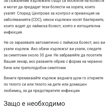
За съжаление кърлежите също са носители на болести
и могат да предадат тези болести на хората, които
ухапят. Според
Центрове за контрол и превенция на
заболяванията (CDC)
, някои кърлежи носят бактериите,
които водят до лаймска болест, която е изтощителна
инфекция.
Не се заразявате автоматично с лаймска болест, ако ви
ухапе кърлеж. Ако обаче кърлежът ви ухапе, следете
за симптоми около 30 дни. Не забравяйте да посетите
Вашия лекар, ако развиете обрив с форма на червено
биче или грипоподобни симптоми.
Винаги премахвайте кърлеж веднага щом го откриете
по тялото си или тялото на дете или домашен
любимец, за да предотвратите инфекции.
Защо е необходимо