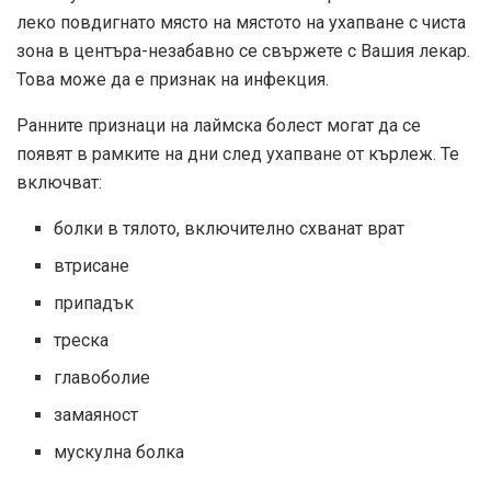
леко повдигнато място на мястото на ухапване с чиста
зона в центъра-незабавно се свържете с Вашия лекар.
Това може да е признак на инфекция.
Ранните признаци на лаймска болест могат да се
появят в рамките на дни след ухапване от кърлеж. Те
включват:
болки в тялото, включително схванат врат
втрисане
припадък
треска
главоболие
замаяност
мускулна болка