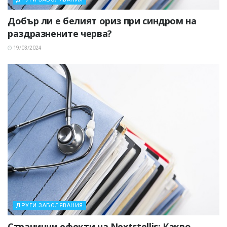
Добър ли е белият ориз при синдром на
раздразнените черва?
19/03/2024
ДРУГИ ЗАБОЛЯВАНИЯ
Странични ефекти на Nextstellis: Какво