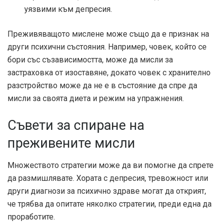
уязвими към депресия.
Преживяващото мислене може също да е признак на
други психични състояния. Например, човек, който се
бори със съзависимостта, може да мисли за
застраховка от изоставяне, докато човек с хранително
разстройство може да не е в състояние да спре да
мисли за своята диета и режим на упражнения.
Съвети за спиране на
преживените мисли
Множеството стратегии може да ви помогне да спрете
да размишлявате. Хората с депресия, тревожност или
други диагнози за психично здраве могат да открият,
че трябва да опитате няколко стратегии, преди една да
проработите.