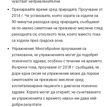
чувстват непривлекателни.
Прекарвайте време сред природата: Проучване от
2014 г. Че установите, които хората са ходили на
90-минутна разходка сред природата, съобщават
за по-малко симптоми на преживно мислене след
разходката си, отколкото тези, които вместо това
са ходили през градска зона.
Упражнения: Многобройни проучвания са
установени, че упражненията могат да подобрят
психичното здраве, особено с течение на времето.
Въпреки това, проучване от 2018 г. съобщава, че
дори една сесия на упражнение може да порази
симптомите на преживно мислене сред
хоспитализирани пациенти с диагноза психично
здраве. Хората могат да открият, че съчетаването
на упражненията с времето навън им дава най-
добри резултати.