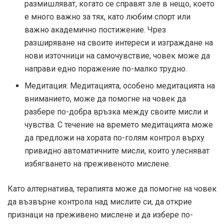
размишляват, когато се справят зле в нещо, което
е много важно за тях, като любим спорт или
важно академично постижение. Чрез
разширяване на своите интереси и изграждане на
нови източници на самочувствие, човек може да
направи едно поражение по-малко трудно.
Медитация: Медитацията, особено медитацията на
вниманието, може да помогне на човек да
разбере по-добра връзка между своите мисли и
чувства. С течение на времето медитацията може
да предложи на хората по-голям контрол върху
привидно автоматичните мисли, които улесняват
избягването на преживеното мислене.
Като алтернатива, терапията може да помогне на човек
да възвърне контрола над мислите си, да открие
признаци на преживено мислене и да избере по-