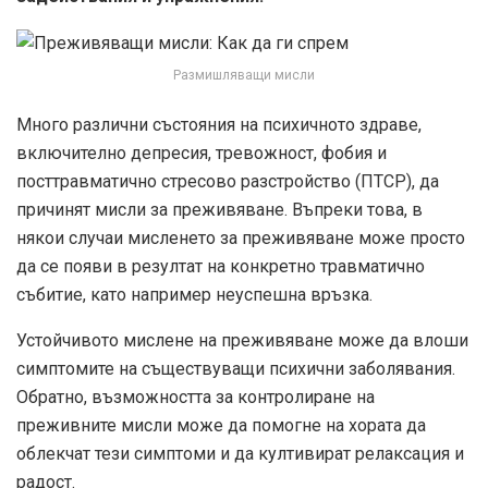
Размишляващи мисли
Много различни състояния на психичното здраве,
включително депресия, тревожност, фобия и
посттравматично стресово разстройство (ПТСР), да
причинят мисли за преживяване. Въпреки това, в
някои случаи мисленето за преживяване може просто
да се появи в резултат на конкретно травматично
събитие, като например неуспешна връзка.
Устойчивото мислене на преживяване може да влоши
симптомите на съществуващи психични заболявания.
Обратно, възможността за контролиране на
преживните мисли може да помогне на хората да
облекчат тези симптоми и да култивират релаксация и
радост.