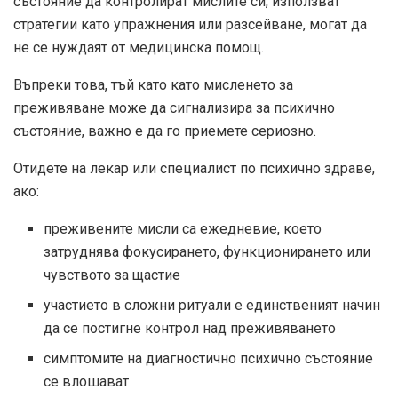
състояние да контролират мислите си, използват
стратегии като упражнения или разсейване, могат да
не се нуждаят от медицинска помощ.
Въпреки това, тъй като като мисленето за
преживяване може да сигнализира за психично
състояние, важно е да го приемете сериозно.
Отидете на лекар или специалист по психично здраве,
ако:
преживените мисли са ежедневие, което
затруднява фокусирането, функционирането или
чувството за щастие
участието в сложни ритуали е единственият начин
да се постигне контрол над преживяването
симптомите на диагностично психично състояние
се влошават