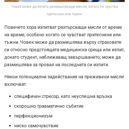
Човек може да изпита размишляващи мисли, когато се чувства
притеснен или тъжен.
Повечето хора изпитват разтърсващи мисли от време
на време, особено когато се чувстват притеснени или
тъжни. Човек може да размишлява върху страховете
си относно предстоящата медицинска среща или изпит,
докато студент, наближаващ завършването, може да
размишлява за провал на последната си изпити.
Някои потенциални задействания на преживени мисли
включват:
специфичен стресор, като неуспешна връзка
скорошно травматично събитие
перфекционизъм
ниско самочувствие