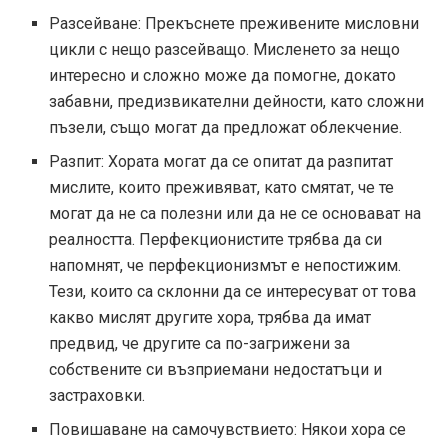
Разсейване: Прекъснете преживените мисловни
цикли с нещо разсейващо. Мисленето за нещо
интересно и сложно може да помогне, докато
забавни, предизвикателни дейности, като сложни
пъзели, също могат да предложат облекчение.
Разпит: Хората могат да се опитат да разпитат
мислите, които преживяват, като смятат, че те
могат да не са полезни или да не се основават на
реалността. Перфекционистите трябва да си
напомнят, че перфекционизмът е непостижим.
Тези, които са склонни да се интересуват от това
какво мислят другите хора, трябва да имат
предвид, че другите са по-загрижени за
собствените си възприемани недостатъци и
застраховки.
Повишаване на самочувствието: Някои хора се