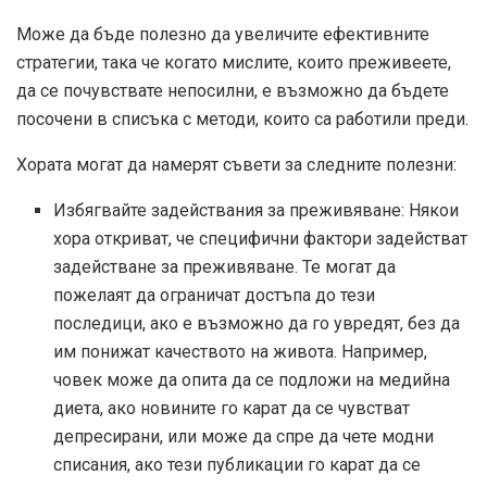
Може да бъде полезно да увеличите ефективните
стратегии, така че когато мислите, които преживеете,
да се почувствате непосилни, е възможно да бъдете
посочени в списъка с методи, които са работили преди.
Хората могат да намерят съвети за следните полезни:
Избягвайте задействания за преживяване: Някои
хора откриват, че специфични фактори задействат
задействане за преживяване. Те могат да
пожелаят да ограничат достъпа до тези
последици, ако е възможно да го увредят, без да
им понижат качеството на живота. Например,
човек може да опита да се подложи на медийна
диета, ако новините го карат да се чувстват
депресирани, или може да спре да чете модни
списания, ако тези публикации го карат да се