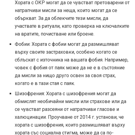
Хората с ОКР могат да се чувстват претоварени от
натрапчиви мисли за неща, които могат да се
объркват. За да облекчите тези мисли, да
участвате в ритуали, като проверка на ключалките
на вратите, почистване или броене.
Фобии: Хората с фобии могат да размишляват
върху своите застраховки, особено когато се
сблъскат с източника на вашата фобия. Например,
човек с фобия от паяк може да не е в състояние
да мисли за нищо друго освен за своя страх,
когато е в тази стая с паяк.
Шизофрения: Хората с шизофрения могат да
обмислят необичайни мисли или страхове или да
се чувстват разсеяни от натрапчиви гласове и
халюцинации. Проучване от 2014 г. установи, че
хората с шизофрения, които размишляват върху
хората със социална стигма, може да са по-