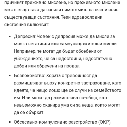
причинят преживно мислене, но преживното мислене
може също така да засили симптомите на някои вече
съществуващи състояния. Тези здравословни
състояния включват:
Депресия: Човек с депресия може да мисли за
много негативни или самоунищожителни мисли.
Например, те могат да бъдат обсебени от
убеждението, че са недостойни, недостатъчно
добри или обречени на провал.
Безпокойство: Хората с тревожност да
размишляват върху конкретно застраховане, като
идеята, че нещо лошо ще се случи на семейството
им. Или може да размишлява по-общо, като
невъзможно сканира ума си за неща, които могат
да се объркат.
Обсесивно-компулсивно разстройство (ОКР):