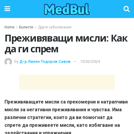
Home
Болести
Други заболявания
Преживяващи мисли: Как
да ги спрем
by
Д-р Лилян Тодоров Савов
10/02/2024
Преживяващите мисли са прекомерни и натрапчиви
мисли за негативни преживявания и чувства. Има
различни стратегии, които да ви помогнат да
спрете да преживеете мисли, като избягване на
задействания и упражнения.