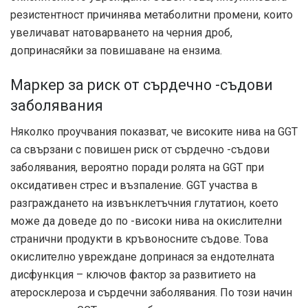
резистентност причинява метаболитни промени, които
увеличават натоварването на черния дроб,
допринасяйки за повишаване на ензима.
Маркер за риск от сърдечно -съдови
заболявания
Няколко проучвания показват, че високите нива на GGT
са свързани с повишен риск от сърдечно -съдови
заболявания, вероятно поради ролята на GGT при
оксидативен стрес и възпаление. GGT участва в
разграждането на извънклетъчния глутатион, което
може да доведе до по -високи нива на окислителни
странични продукти в кръвоносните съдове. Това
окислително увреждане допринася за ендотелната
дисфункция – ключов фактор за развитието на
атеросклероза и сърдечни заболявания. По този начин