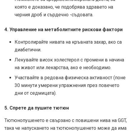
която е доказано, че подобрява здравето на
черния дроб и сърдечно -съдовата.
4. Управление на метаболитните рискови фактори
Контролирайте нивата на кръвната захар, ако са
диабетични.
Лекувайте висок холестерол с промени в начина
на живот или лекарства, ако е необходимо.
Участвайте в редовна физическа активност (поне
30 минути умерени упражнения през повечето
дни от седмицата).
5. Спрете да пушите тютюн
Тютюнопушенето е свързано с повишени нива на GGT,
така че напускането на тютюнопушенето може да има