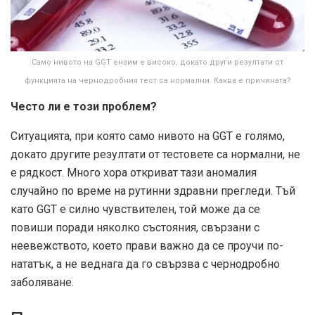
Само нивото на GGT ензим е високо, докато други резултати от
функцията на чернодробния тест са нормални. Каква е причината?
Често ли е този проблем?
Ситуацията, при която само нивото на GGT е голямо,
докато другите резултати от тестовете са нормални, не
е рядкост. Много хора откриват тази аномалия
случайно по време на рутинни здравни прегледи. Тъй
като GGT е силно чувствителен, той може да се
повиши поради няколко състояния, свързани с
неевежството, което прави важно да се проучи по-
нататък, а не веднага да го свързва с чернодробно
заболяване.