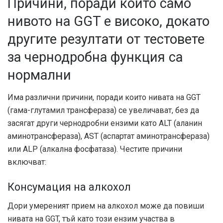
Причини, поради които само
нивото на GGT е високо, докато
другите резултати от тестовете
за чернодробна функция са
нормални
Има различни причини, поради които нивата на GGT
(гама-глутамил трансфераза) се увеличават, без да
засягат други чернодробни ензими като ALT (аланин
аминотрансфераза), AST (аспартат аминотрансфераза)
или ALP (алкална фосфатаза). Честите причини
включват:
Консумация на алкохол
Дори умереният прием на алкохол може да повиши
нивата на GGT, тъй като този ензим участва в