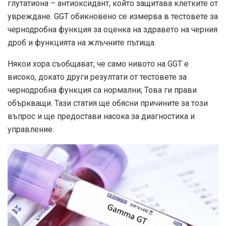
глутатиона – антиоксидант, който защитава клетките от
увреждане. GGT обикновено се измерва в тестовете за
чернодробна функция за оценка на здравето на черния
дроб и функцията на жлъчните пътища.
Някои хора съобщават, че само нивото на GGT е
високо, докато други резултати от тестовете за
чернодробна функция са нормални; Това ги прави
объркващи. Тази статия ще обясни причините за този
въпрос и ще предостави насока за диагностика и
управление.