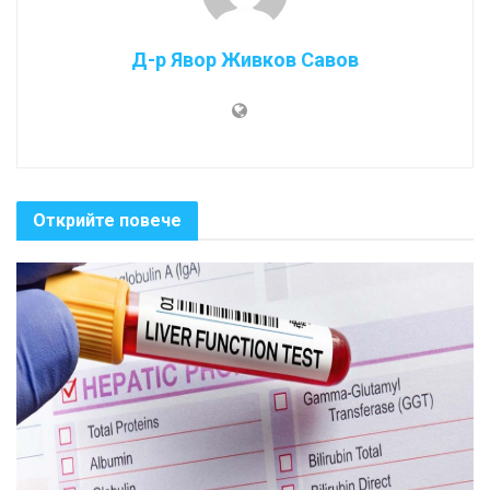
Д-р Явор Живков Савов
Открийте повече