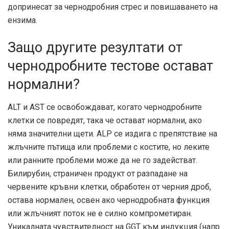
допринесат за чернодробния стрес и повишаването на
ензима.
Защо другите резултати от
чернодробните тестове остават
нормални?
ALT и AST се освобождават, когато чернодробните
клетки се повредят, така че остават нормални, ако
няма значителни щети. ALP се издига с препятствие на
жлъчните пътища или проблеми с костите, но леките
или ранните проблеми може да не го задействат.
Билирубин, страничен продукт от разпадане на
червените кръвни клетки, обработен от черния дроб,
остава нормален, освен ако чернодробната функция
или жлъчният поток не е силно компрометиран.
Уникалната чувствителност на GGT към индукция (напр.