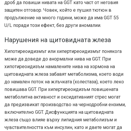
дроб да повиши нивата на GGT като част от неговия
защитен отговор. Човек, който е пушил тютюн в
продължение на много години, може да има GGT 55
U/L поради този ефект, без други аномалии.
Нарушения на щитовидната жлеза
Хипотиреоидизмът или хипертиреоидизмът понякога
може да доведе до анормални нива на GGT. При
хипотиреоидизъм намалените нива на хормона на
щитовидната жлеза забавят метаболизма, което води
до намален поток на жлъчката (холестаза), което леко
повишава GGT. При хипертиреоидизъм повишената
метаболитна активност и оксидативният стрес могат
да предизвикат производство на чернодробни ензими,
включително GGT. Дисфункцията на щитовидната
жлеза също влияе върху липидния метаболизъм и
чувствителността към инсулин, като и двете могат да