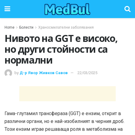
Home
Болести
Храносмилателни заболявания
Нивото на GGT е високо,
но други стойности са
нормални
by
Д-р Явор Живков Савов
22/03/2025
Гама-глутамил трансфераза (GGT) е ензим, открит в
различни органи, но е най-изобилният в черния дроб.
Този ензим играе решаваща роля в метаболизма на