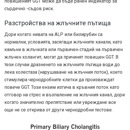
повишеният GGT може да бъде ранен индикатор за
сърдечно -съдов риск.
Разстройства на жлъчните пътища
Дори когато нивата на ALP или билирубин са
нормални, условията, засягащи жлъчните канали, като
камъни в жлъчката или първичен стадий на първичен
жлъчен холангит, могат да причинят повишен GGT. В
тези случаи дразненето на жлъчните пътища води до
лека холестаза (нарушаване на жлъчния поток), което
стимулира чернодробните клетки да произвеждат
повече GGT. Този ензим изтича в кръвния поток като
отговор на стрес и възпаление на жлъчния канал, дори
когато значително препятствие или увреждане все
още не се открива от други чернодробни тестове.