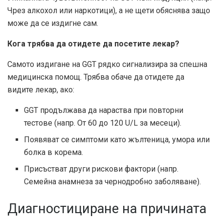
Чрез алкохол или наркотици), а не щети обяснява защо
може да се издигне сам.
Кога трябва да отидете да посетите лекар?
Самото издигане на GGT рядко сигнализира за спешна
медицинска помощ. Трябва обаче да отидете да
видите лекар, ако:
GGT продължава да нараства при повторни
тестове (напр. От 60 до 120 U/L за месеци).
Появяват се симптоми като жълтеница, умора или
болка в корема.
Присъстват други рискови фактори (напр.
Семейна анамнеза за чернодробно заболяване).
Диагностициране на причината