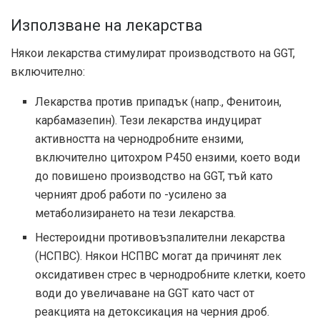
Използване на лекарства
Някои лекарства стимулират производството на GGT,
включително:
Лекарства против припадък (напр., Фенитоин,
карбамазепин). Тези лекарства индуцират
активността на чернодробните ензими,
включително цитохром P450 ензими, което води
до повишено производство на GGT, тъй като
черният дроб работи по -усилено за
метаболизирането на тези лекарства.
Нестероидни противовъзпалителни лекарства
(НСПВС). Някои НСПВС могат да причинят лек
оксидативен стрес в чернодробните клетки, което
води до увеличаване на GGT като част от
реакцията на детоксикация на черния дроб.