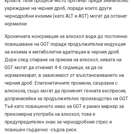
кръвта. Тези процеси често протичат преди значително
увреждане на черния дроб, поради което други
чернодробни ензими (като ALT и AST) могат да останат
нормални.
Хроничната консумация на алкохол води до постоянно
повишаване на GGT поради продължителна индукция
на ензима и метаболитни адаптации в черния дроб.
Дори след спиране на приема на алкохол, нивата на
GGT могат да отнемат 4-6 седмици, за да се
нормализират, в зависимост от възстановяването на
черния дроб. Епигенетичните промени, свързани с
алкохола, също могат да променят генната експресия,
допринасяйки за продължително производство на GGT.
Тъй като повишеното ниво на GGT е ранен маркер за
прекомерна употреба на алкохол, това е
предупредителен знак за чернодробния стрес и
повишен сърдечно -съдов риск.