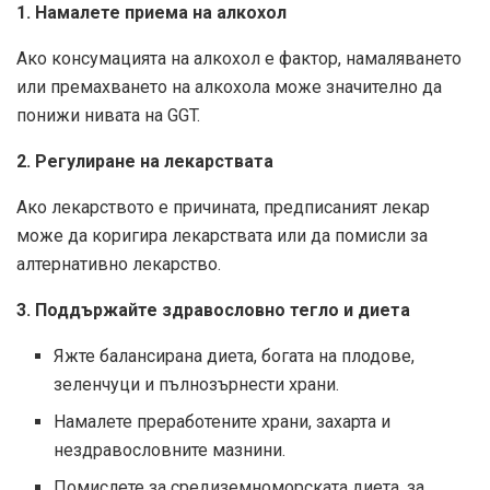
1. Намалете приема на алкохол
Ако консумацията на алкохол е фактор, намаляването
или премахването на алкохола може значително да
понижи нивата на GGT.
2. Регулиране на лекарствата
Ако лекарството е причината, предписаният лекар
може да коригира лекарствата или да помисли за
алтернативно лекарство.
3. Поддържайте здравословно тегло и диета
Яжте балансирана диета, богата на плодове,
зеленчуци и пълнозърнести храни.
Намалете преработените храни, захарта и
нездравословните мазнини.
Помислете за средиземноморската диета, за