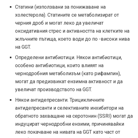
Статини (използвани за понижаване на
холестерола). Статините се метаболизират от
черния дроб и могат леко да увеличат
оксидативния стрес и активността на клетките на
жлъчните пътища, което води до по -високи нива
на GGT.
Определени антибиотици. Някои антибиотици,
особено антибиотици, които влияят на
чернодробния метаболизъм (като рифампин),
могат да предизвикат ензимна активност и да
увеличат производството на GGT.
Някои антидепресанти. Трицикличните
антидепресанти и селективните инхибитори на
обратното захващане на серотонин (SSRI) могат да
индуцират чернодробни ензими, причинявайки
леко покачване на нивата на GGT като част от