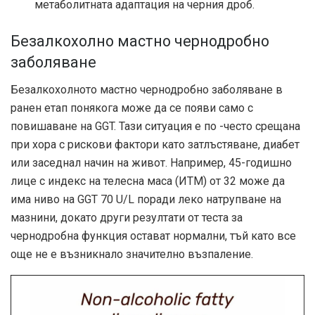
метаболитната адаптация на черния дроб.
Безалкохолно мастно чернодробно
заболяване
Безалкохолното мастно чернодробно заболяване в
ранен етап понякога може да се появи само с
повишаване на GGT. Тази ситуация е по -често срещана
при хора с рискови фактори като затлъстяване, диабет
или заседнал начин на живот. Например, 45-годишно
лице с индекс на телесна маса (ИТМ) от 32 може да
има ниво на GGT 70 U/L поради леко натрупване на
мазнини, докато други резултати от теста за
чернодробна функция остават нормални, тъй като все
още не е възникнало значително възпаление.