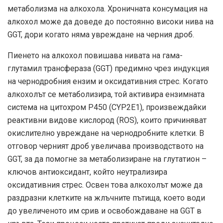
метаболизма на алкохола. Хроничната консумация на
алкохол може да доведе до постоянно високи нива на
GGT, дори когато няма увреждане на черния дроб.
Пиенето на алкохол повишава нивата на гама-
глутамил трансфераза (GGT) предимно чрез индукция
на чернодробния ензим и оксидативния стрес. Когато
алкохолът се метаболизира, той активира ензимната
система на цитохром Р450 (CYP2E1), произвеждайки
реактивни видове кислород (ROS), които причиняват
окислително увреждане на чернодробните клетки. В
отговор черният дроб увеличава производството на
GGT, за да помогне за метаболизиране на глутатион –
ключов антиоксидант, който неутрализира
оксидативния стрес. Освен това алкохолът може да
раздразни клетките на жлъчните пътища, което води
до увеличеното им срив и освобождаване на GGT в