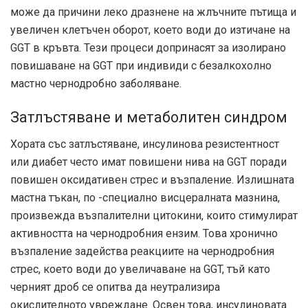
може да причини леко дразнене на жлъчните пътища и
увеличен клетъчен оборот, което води до изтичане на
GGT в кръвта. Тези процеси допринасят за изолирано
повишаване на GGT при индивиди с безалкохолно
мастно чернодробно заболяване.
Затлъстяване и метаболитен синдром
Хората със затлъстяване, инсулинова резистентност
или диабет често имат повишени нива на GGT поради
повишен оксидативен стрес и възпаление. Излишната
мастна тъкан, по -специално висцералната мазнина,
произвежда възпалителни цитокини, които стимулират
активността на чернодробния ензим. Това хронично
възпаление задейства реакциите на чернодробния
стрес, което води до увеличаване на GGT, тъй като
черният дроб се опитва да неутрализира
окислителното увреждане. Освен това, инсулиновата