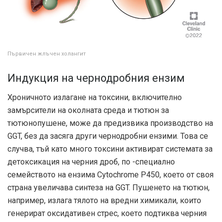
Първичен жлъчен холангит
Индукция на чернодробния ензим
Хроничното излагане на токсини, включително
замърсители на околната среда и тютюн за
тютюнопушене, може да предизвика производство на
GGT, без да засяга други чернодробни ензими. Това се
случва, тъй като много токсини активират системата за
детоксикация на черния дроб, по -специално
семейството на ензима Cytochrome P450, което от своя
страна увеличава синтеза на GGT. Пушенето на тютюн,
например, излага тялото на вредни химикали, които
генерират оксидативен стрес, което подтиква черния