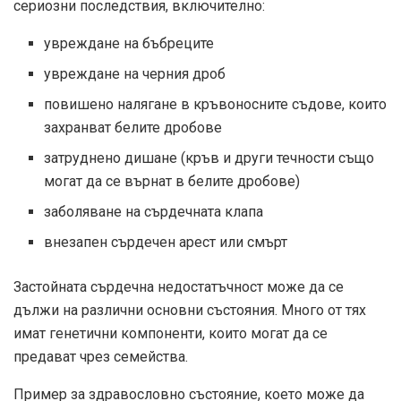
сериозни последствия, включително:
увреждане на бъбреците
увреждане на черния дроб
повишено налягане в кръвоносните съдове, които
захранват белите дробове
затруднено дишане (кръв и други течности също
могат да се върнат в белите дробове)
заболяване на сърдечната клапа
внезапен сърдечен арест или смърт
Застойната сърдечна недостатъчност може да се
дължи на различни основни състояния. Много от тях
имат генетични компоненти, които могат да се
предават чрез семейства.
Пример за здравословно състояние, което може да