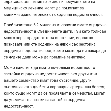
здравословен начин на живот и получаването на
медицинско лечение могат да помогнат за
минимизиране на риска от сърдечна недостатъчност.
Приблизително
6,2 милиона възрастни
имате сърдечна
недостатъчност в Съединените щати. Тъй като толкова
много хора страдат от това състояние, вероятно
познавате или сте роднини на някой със застойна
сърдечна недостатъчност, което може да ви накара да
се чудите дали може да премине генетично.
Може наистина да имате по-голяма вероятност от
застойна сърдечна недостатъчност, ако други във
вашето семейство имат това състояние. Други
състояния като диабет и коронарна артериална болест,
които също могат да се проявяват в семейства, могат
да увеличат шанса ви за застойна сърдечна
недостатъчност.