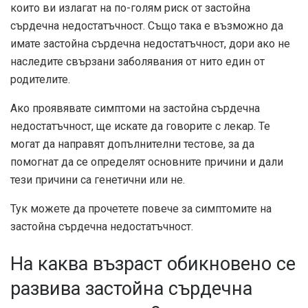
които ви излагат на по-голям риск от застойна
сърдечна недостатъчност. Също така е възможно да
имате застойна сърдечна недостатъчност, дори ако не
наследите свързани заболявания от нито един от
родителите.
Ако проявявате симптоми на застойна сърдечна
недостатъчност, ще искате да говорите с лекар. Те
могат да направят допълнителни тестове, за да
помогнат да се определят основните причини и дали
тези причини са генетични или не.
Тук можете да прочетете повече за симптомите на
застойна сърдечна недостатъчност.
На каква възраст обикновено се
развива застойна сърдечна