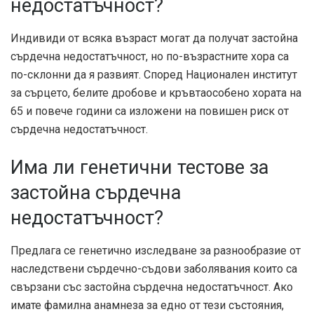
недостатъчност?
Индивиди от всяка възраст могат да получат застойна
сърдечна недостатъчност, но по-възрастните хора са
по-склонни да я развият. Според
Национален институт
за сърцето, белите дробове и кръвта
особено хората на
65 и повече години са изложени на повишен риск от
сърдечна недостатъчност.
Има ли генетични тестове за
застойна сърдечна
недостатъчност?
Предлага се генетично изследване за
разнообразие от
наследствени сърдечно-съдови заболявания
които са
свързани със застойна сърдечна недостатъчност. Ако
имате фамилна анамнеза за едно от тези състояния,