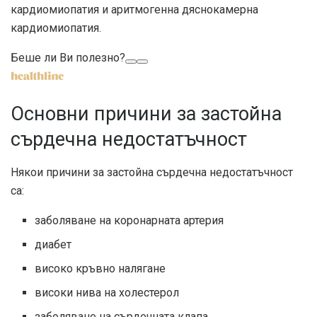
кардиомиопатия и аритмогенна дяснокамерна
кардиомиопатия.
Беше ли Ви полезно?
Основни причини за застойна
сърдечна недостатъчност
Някои причини за застойна сърдечна недостатъчност
са:
заболяване на коронарната артерия
диабет
високо кръвно налягане
високи нива на холестерол
заболяване на сърдечната клапа