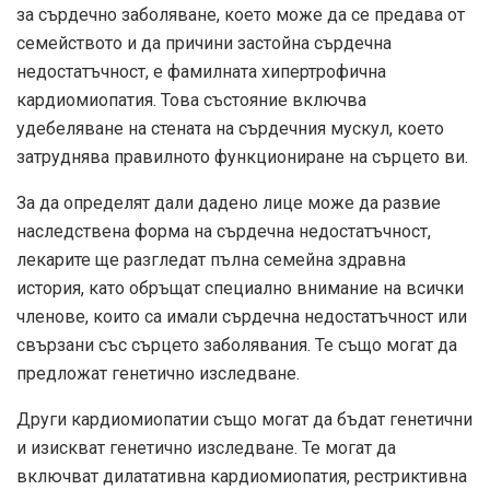
за сърдечно заболяване, което може да се предава от
семейството и да причини застойна сърдечна
недостатъчност, е фамилната хипертрофична
кардиомиопатия. Това състояние включва
удебеляване на стената на сърдечния мускул, което
затруднява правилното функциониране на сърцето ви.
За да определят дали дадено лице може да развие
наследствена форма на сърдечна недостатъчност,
лекарите ще разгледат пълна семейна здравна
история, като обръщат специално внимание на всички
членове, които са имали сърдечна недостатъчност или
свързани със сърцето заболявания. Те също могат да
предложат
генетично изследване
.
Други кардиомиопатии също могат да бъдат генетични
и изискват генетично изследване. Те могат да
включват дилатативна кардиомиопатия, рестриктивна