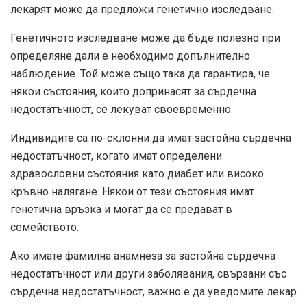
лекарят може да предложи генетично изследване.
Генетичното изследване може да бъде полезно при
определяне дали е необходимо допълнително
наблюдение. Той може също така да гарантира, че
някои състояния, които допринасят за сърдечна
недостатъчност, се лекуват своевременно.
Индивидите са по-склонни да имат застойна сърдечна
недостатъчност, когато имат определени
здравословни състояния като диабет или високо
кръвно налягане. Някои от тези състояния имат
генетична връзка и могат да се предават в
семейството.
Ако имате фамилна анамнеза за застойна сърдечна
недостатъчност или други заболявания, свързани със
сърдечна недостатъчност, важно е да уведомите лекар