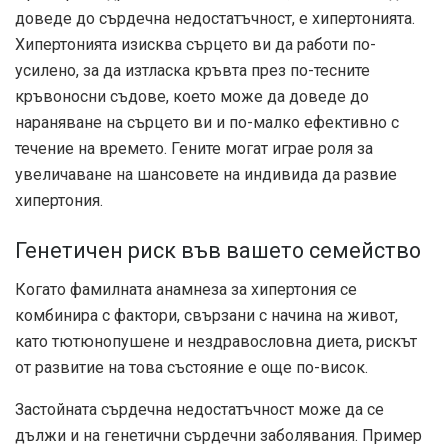
доведе до сърдечна недостатъчност, е хипертонията.
Хипертонията изисква сърцето ви да работи по-
усилено, за да изтласка кръвта през по-тесните
кръвоносни съдове, което може да доведе до
нараняване на сърцето ви и по-малко ефективно с
течение на времето. Гените могат
играе роля
за
увеличаване на шансовете на индивида да развие
хипертония.
Генетичен риск във вашето семейство
Когато фамилната анамнеза за хипертония се
комбинира с фактори, свързани с начина на живот,
като тютюнопушене и нездравословна диета, рискът
от развитие на това състояние е още по-висок.
Застойната сърдечна недостатъчност може да се
дължи и на генетични сърдечни заболявания. Пример