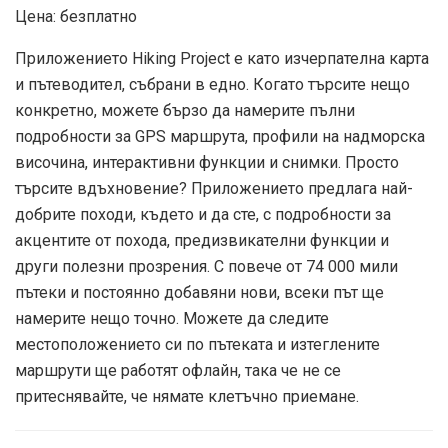
Цена: безплатно
Приложението Hiking Project е като изчерпателна карта
и пътеводител, събрани в едно. Когато търсите нещо
конкретно, можете бързо да намерите пълни
подробности за GPS маршрута, профили на надморска
височина, интерактивни функции и снимки. Просто
търсите вдъхновение? Приложението предлага най-
добрите походи, където и да сте, с подробности за
акцентите от похода, предизвикателни функции и
други полезни прозрения. С повече от 74 000 мили
пътеки и постоянно добавяни нови, всеки път ще
намерите нещо точно. Можете да следите
местоположението си по пътеката и изтеглените
маршрути ще работят офлайн, така че не се
притеснявайте, че нямате клетъчно приемане.