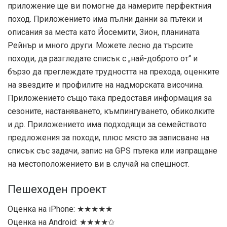
приложение ще ви помогне да намерите перфектния
поход. Приложението има пълни данни за пътеки и
описания за места като Йосемити, Зион, планината
Рейнър и много други. Можете лесно да търсите
походи, да разгледате списък с „най-доброто от“ и
бързо да преглеждате трудността на прехода, оценките
на звездите и профилите на надморската височина.
Приложението също така предоставя информация за
сезоните, настаняването, къмпингуването, обиколките
и др. Приложението има подходящи за семейството
предложения за походи, плюс място за записване на
списък със задачи, запис на GPS пътека или изпращане
на местоположението ви в случай на спешност.
Пешеходен проект
Оценка на iPhone: ★★★★★
Оценка на Android: ★★★★✩