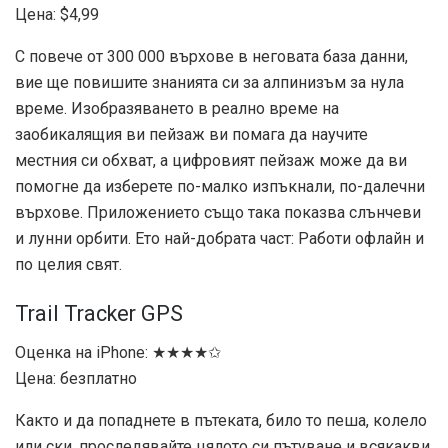
Цена: $4,99
С повече от 300 000 върхове в неговата база данни,
вие ще повишите знанията си за алпинизъм за нула
време. Изобразяването в реално време на
заобикалящия ви пейзаж ви помага да научите
местния си обхват, а цифровият пейзаж може да ви
помогне да изберете по-малко изпъкнали, по-далечни
върхове. Приложението също така показва слънчеви
и лунни орбити. Ето най-добрата част: Работи офлайн и
по целия свят.
Trail Tracker GPS
Оценка на iPhone: ★★★★✩
Цена: безплатно
Както и да попаднете в пътеката, било то пеша, колело
или ски, проследявайте цялото си пътуване и всякакви