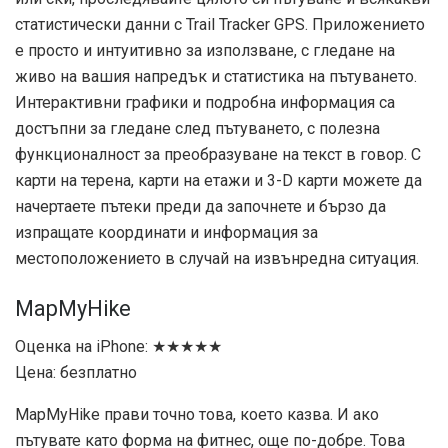
статистически данни с Trail Tracker GPS. Приложението
е просто и интуитивно за използване, с гледане на
живо на вашия напредък и статистика на пътуването.
Интерактивни графики и подробна информация са
достъпни за гледане след пътуването, с полезна
функционалност за преобразуване на текст в говор. С
карти на терена, карти на етажи и 3-D карти можете да
начертаете пътеки преди да започнете и бързо да
изпращате координати и информация за
местоположението в случай на извънредна ситуация.
MapMyHike
Оценка на iPhone: ★★★★★
Цена: безплатно
MapMyHike прави точно това, което казва. И ако
пътувате като форма на фитнес, още по-добре. Това