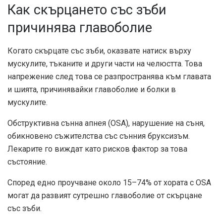
Как скърцането със зъби
причинява главоболие
Когато скърцате със зъби, оказвате натиск върху
мускулите, тъканите и други части на челюстта. Това
напрежение след това се разпространява към главата
и шията, причинявайки главоболие и болки в
мускулите.
Обструктивна сънна апнея (OSA), нарушение на съня,
обикновено съжителства
със сънния бруксизъм.
Лекарите го виждат като рисков фактор за това
състояние.
Според едно проучване около
15–74%
от хората с OSA
могат да развият сутрешно главоболие от скърцане
със зъби.