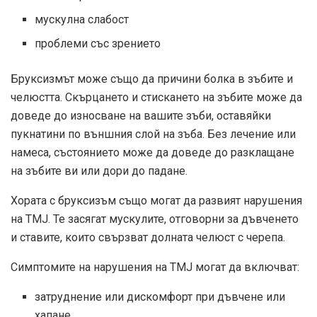
мускулна слабост
проблеми със зрението
Бруксизмът може също да причини болка в зъбите и
челюстта. Скърцането и стискането на зъбите може да
доведе до износване на вашите зъби, оставяйки
пукнатини по външния слой на зъба. Без лечение или
намеса, състоянието може да доведе до разклащане
на зъбите ви или дори до падане.
Хората с бруксизъм също могат да развият нарушения
на TMJ. Те засягат мускулите, отговорни за дъвченето
и ставите, които свързват долната челюст с черепа.
Симптомите на нарушения на TMJ могат да включват:
затруднение или дискомфорт при дъвчене или
хапане