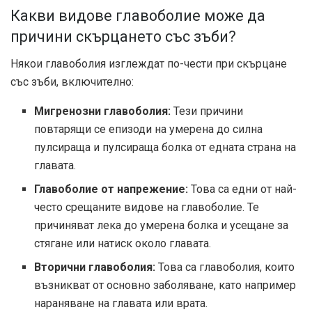
Какви видове главоболие може да
причини скърцането със зъби?
Някои главоболия изглеждат по-чести при скърцане
със зъби, включително:
Мигренозни главоболия:
Тези причини
повтарящи се епизоди
на умерена до силна
пулсираща и пулсираща болка от едната страна на
главата.
Главоболие от напрежение:
Това са едни от
най-
често срещаните видове
на главоболие. Те
причиняват лека до умерена болка и усещане за
стягане или натиск около главата.
Вторични главоболия:
Това са главоболия, които
възникват от основно заболяване, като например
нараняване на главата или врата.