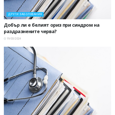
ДРУГИ ЗАБОЛЯВАНИЯ
Добър ли е белият ориз при синдром на
раздразнените черва?
19/03/2024