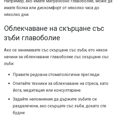
Например, ако имате мигренозно главоболие, може да
имате болка или дискомфорт от няколко часа до
няколко дни.
Облекчаване на скърцане със
зъби главоболие
Ако се занимавате със скърцане със зъби, ето някои
начини за облекчаване
главоболие със скърцане със
зъби:
Правете редовни стоматологични прегледи.
Опитайте техники за облекчаване на стреса, като
йога, медитация или консултиране.
Задайте напомняния да държите зъбите си
раздалечени, ако скърцате със зъби, докато сте
будни.