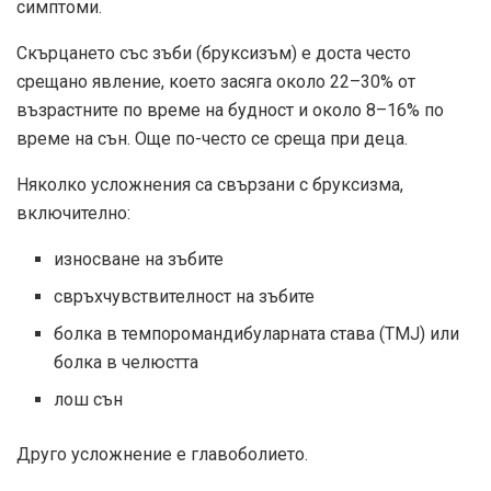
симптоми.
Скърцането със зъби (бруксизъм) е доста често
срещано явление, което засяга около
22–30% от
възрастните
по време на будност и около 8–16% по
време на сън. Още по-често се среща при деца.
Няколко усложнения
са свързани с бруксизма,
включително:
износване на зъбите
свръхчувствителност на зъбите
болка в темпоромандибуларната става (TMJ) или
болка в челюстта
лош сън
Друго усложнение е главоболието.