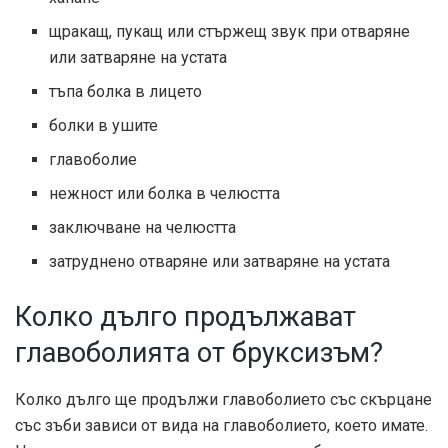
щракащ, пукащ или стържещ звук при отваряне
или затваряне на устата
тъпа болка в лицето
болки в ушите
главоболие
нежност или болка в челюстта
заключване на челюстта
затруднено отваряне или затваряне на устата
Колко дълго продължават
главоболията от бруксизъм?
Колко дълго ще продължи главоболието със скърцане
със зъби зависи от вида на главоболието, което имате.