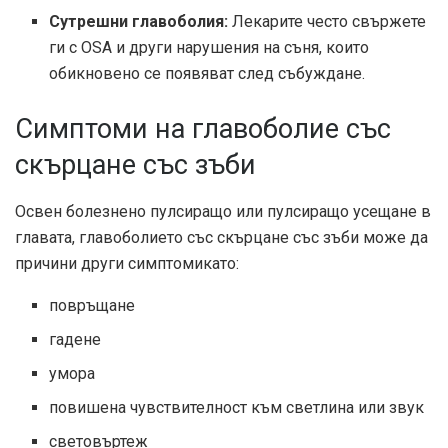
Сутрешни главоболия:
Лекарите често
свържете
ги с OSA
и други нарушения на съня, които
обикновено се появяват след събуждане.
Симптоми на главоболие със
скърцане със зъби
Освен болезнено пулсиращо или пулсиращо усещане в
главата, главоболието със скърцане със зъби може да
причини
други симптоми
като:
повръщане
гадене
умора
повишена чувствителност към светлина или звук
световъртеж