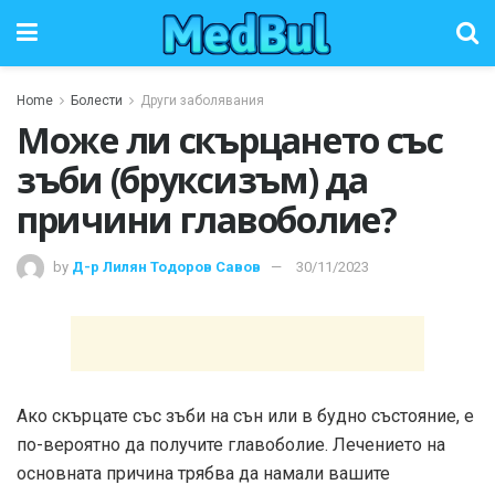
Home
Болести
Други заболявания
Може ли скърцането със
зъби (бруксизъм) да
причини главоболие?
by
Д-р Лилян Тодоров Савов
30/11/2023
Ако скърцате със зъби на сън или в будно състояние, е
по-вероятно да получите главоболие. Лечението на
основната причина трябва да намали вашите