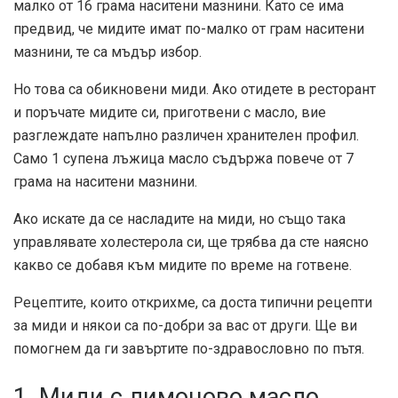
малко от 16 грама наситени мазнини. Като се има
предвид, че мидите имат по-малко от грам наситени
мазнини, те са мъдър избор.
Но това са обикновени миди. Ако отидете в ресторант
и поръчате мидите си, приготвени с масло, вие
разглеждате напълно различен хранителен профил.
Само 1 супена лъжица масло съдържа повече от
7
грама
на наситени мазнини.
Ако искате да се насладите на миди, но също така
управлявате холестерола си, ще трябва да сте наясно
какво се добавя към мидите по време на готвене.
Рецептите, които открихме, са доста типични рецепти
за миди и някои са по-добри за вас от други. Ще ви
помогнем да ги завъртите по-здравословно по пътя.
1. Миди с лимоново масло