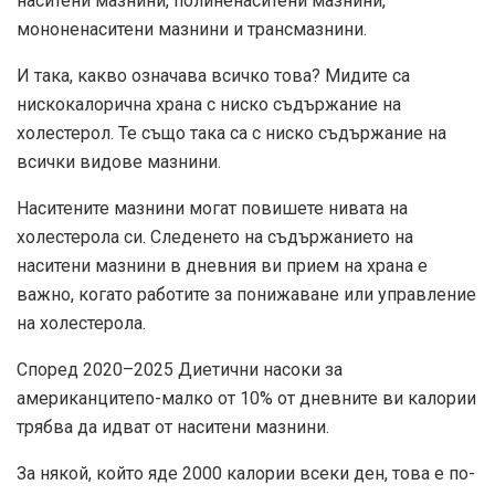
наситени мазнини, полиненаситени мазнини,
мононенаситени мазнини и трансмазнини.
И така, какво означава всичко това? Мидите са
нискокалорична храна с ниско съдържание на
холестерол. Те също така са с ниско съдържание на
всички видове мазнини.
Наситените мазнини могат
повишете нивата на
холестерола си
. Следенето на съдържанието на
наситени мазнини в дневния ви прием на храна е
важно, когато работите за понижаване или управление
на холестерола.
Според
2020–2025 Диетични насоки за
американците
по-малко от 10% от дневните ви калории
трябва да идват от наситени мазнини.
За някой, който яде 2000 калории всеки ден, това е по-