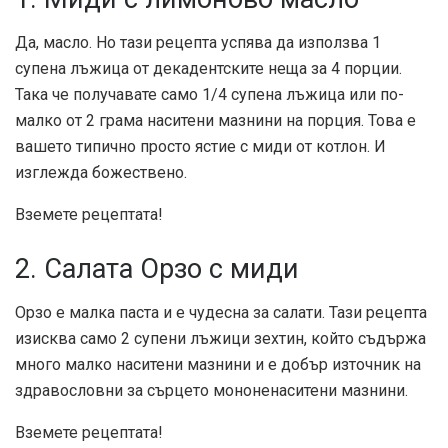
Да, масло. Но тази рецепта успява да използва 1
супена лъжица от декадентските неща за 4 порции.
Така че получавате само 1/4 супена лъжица или по-
малко от 2 грама наситени мазнини на порция. Това е
вашето типично просто ястие с миди от котлон. И
изглежда божествено.
Вземете рецептата!
2. Салата Орзо с миди
Орзо е малка паста и е чудесна за салати. Тази рецепта
изисква само 2 супени лъжици зехтин, който съдържа
много малко наситени мазнини и е добър източник на
здравословни за сърцето мононенаситени мазнини.
Вземете рецептата!