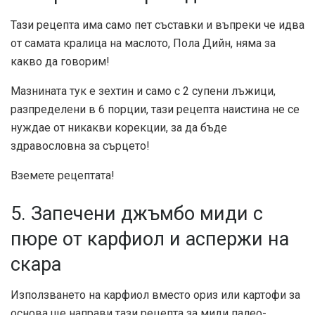
Тази рецепта има само пет съставки и въпреки че идва
от самата кралица на маслото, Пола Дийн, няма за
какво да говорим!
Мазнината тук е зехтин и само с 2 супени лъжици,
разпределени в 6 порции, тази рецепта наистина не се
нуждае от никакви корекции, за да бъде
здравословна за сърцето!
Вземете рецептата!
5. Запечени джъмбо миди с
пюре от карфиол и аспержи на
скара
Използването на карфиол вместо ориз или картофи за
основа ще направи тази рецепта за миди палео-