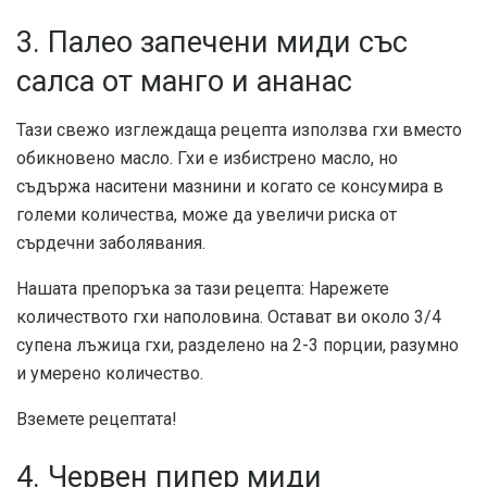
3. Палео запечени миди със
салса от манго и ананас
Тази свежо изглеждаща рецепта използва гхи вместо
обикновено масло. Гхи е избистрено масло, но
съдържа наситени мазнини и когато се консумира в
големи количества, може да увеличи риска от
сърдечни заболявания.
Нашата препоръка за тази рецепта: Нарежете
количеството гхи наполовина. Остават ви около 3/4
супена лъжица гхи, разделено на 2-3 порции, разумно
и умерено количество.
Вземете рецептата!
4. Червен пипер миди