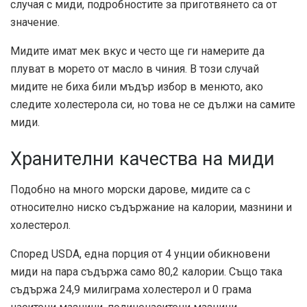
случая с миди, подробностите за приготвянето са от
значение.
Мидите имат мек вкус и често ще ги намерите да
плуват в морето от масло в чиния. В този случай
мидите не биха били мъдър избор в менюто, ако
следите холестерола си, но това не се дължи на самите
миди.
Хранителни качества на миди
Подобно на много морски дарове, мидите са с
относително ниско съдържание на калории, мазнини и
холестерол.
Според
USDA
, една порция от 4 унции обикновени
миди на пара съдържа само 80,2 калории. Също така
съдържа 24,9 милиграма холестерол и 0 грама