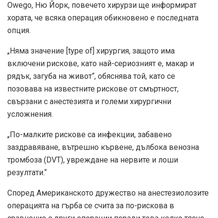
Owego, Ню Йорк, повечето хирурзи ще информират
хората, че всяка операция обикновено е последната
опция.
„Няма значение [type of] хирургия, защото има
включени рискове, като най-сериозният е, макар и
рядък, загуба на живот“, обяснява той, като се
позовава на известните рискове от смъртност,
свързани с анестезията и големи хирургични
усложнения.
„По-малките рискове са инфекции, забавено
заздравяване, вътрешно кървене, дълбока венозна
тромбоза (DVT), увреждане на нервите и лоши
резултати.“
Според Американското дружество на анестезиолозите
операцията на гърба се счита за по-рискова в