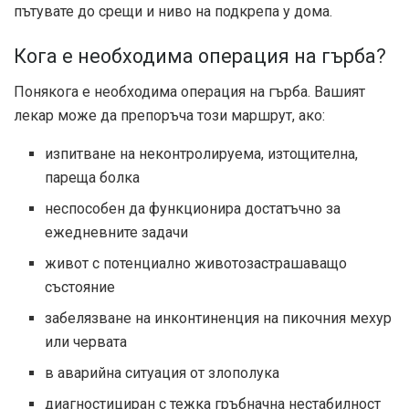
пътувате до срещи и ниво на подкрепа у дома.
Кога е необходима операция на гърба?
Понякога е необходима операция на гърба. Вашият
лекар може да препоръча този маршрут, ако:
изпитване на неконтролируема, изтощителна,
пареща болка
неспособен да функционира достатъчно за
ежедневните задачи
живот с потенциално животозастрашаващо
състояние
забелязване на инконтиненция на пикочния мехур
или червата
в аварийна ситуация от злополука
диагностициран с тежка гръбначна нестабилност