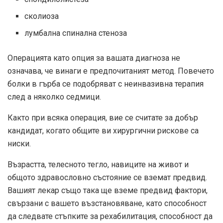
сколиоза
лумбална спинална стеноза
Операцията като опция за вашата диагноза не
означава, че винаги е предпочитаният метод. Повечето
болки в гърба се подобряват с неинвазивна терапия
след a
няколко седмици
.
Както при всяка операция, вие се считате за добър
кандидат, когато общите ви хирургични рискове са
ниски.
Възрастта, телесното тегло, навиците на живот и
общото здравословно състояние се вземат предвид.
Вашият лекар също така ще вземе предвид фактори,
свързани с вашето възстановяване, като способност
да следвате стъпките за рехабилитация, способност да