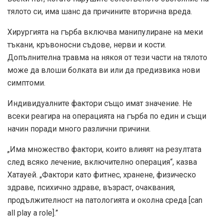
тялото си, има шанс да причините вторична вреда.
Хирургията на гърба включва манипулиране на меки
тъкани, кръвоносни съдове, нерви и кости.
Допълнителна травма на някоя от тези части на тялото
може да влоши болката ви или да предизвика нови
симптоми.
Индивидуалните фактори също имат значение. Не
всеки реагира на операцията на гърба по един и същи
начин поради много различни причини.
„Има множество фактори, които влияят на резултата
след всяко лечение, включително операция“, казва
Хатауей. „Фактори като фитнес, хранене, физическо
здраве, психично здраве, възраст, очаквания,
продължителност на патологията и околна среда [can
all play a role].”