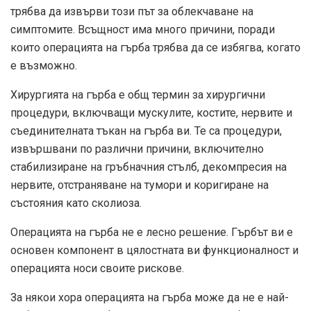
трябва да извърви този път за облекчаване на
симптомите. Всъщност има много причини, поради
които операцията на гърба трябва да се избягва, когато
е възможно.
Хирургията на гърба е общ термин за хирургични
процедури, включващи мускулите, костите, нервите и
съединителната тъкан на гърба ви. Те са процедури,
извършвани по различни причини, включително
стабилизиране на гръбначния стълб, декомпресия на
нервите, отстраняване на тумори и коригиране на
състояния като сколиоза.
Операцията на гърба не е лесно решение. Гърбът ви е
основен компонент в цялостната ви функционалност и
операцията носи своите рискове.
За някои хора операцията на гърба може да не е най-