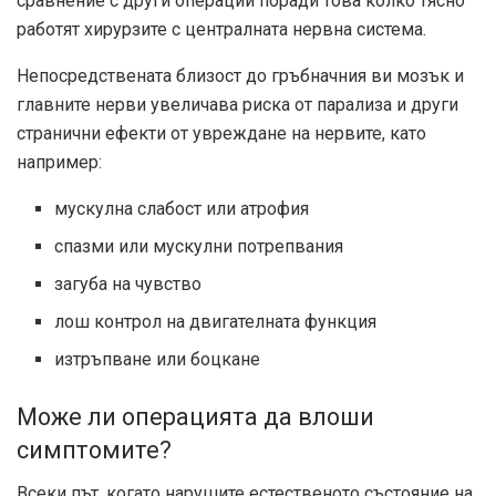
сравнение с други операции поради това колко тясно
работят хирурзите с централната нервна система.
Непосредствената близост до гръбначния ви мозък и
главните нерви увеличава риска от парализа и други
странични ефекти от увреждане на нервите, като
например:
мускулна слабост или атрофия
спазми или мускулни потрепвания
загуба на чувство
лош контрол на двигателната функция
изтръпване или боцкане
Може ли операцията да влоши
симптомите?
Всеки път, когато нарушите естественото състояние на