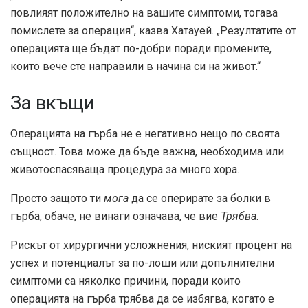
повлияят положително на вашите симптоми, тогава
помислете за операция“, казва Хатауей. „Резултатите от
операцията ще бъдат по-добри поради промените,
които вече сте направили в начина си на живот.“
За вкъщи
Операцията на гърба не е негативно нещо по своята
същност. Това може да бъде важна, необходима или
животоспасяваща процедура за много хора.
Просто защото ти
мога
да се оперирате за болки в
гърба, обаче, не винаги означава, че вие
Трябва
.
Рискът от хирургични усложнения, ниският процент на
успех и потенциалът за по-лоши или допълнителни
симптоми са няколко причини, поради които
операцията на гърба трябва да се избягва, когато е