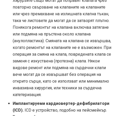
Хирурзите също могат да поправят клапата чрез
повторно свързване на клапаните на клапаните
или чрез премахване на излишната клапна тъкан,
така че листовете да могат да се затворят плътно.
Понякога ремонтът на клапана включва затягане
или подмяна на пръстена около клапана
(анулопластика). Смяната на клапана се извършва,
когато ремонтът на клапаните не е възможен. При
операция за смяна на клапа, повредената клапа се
заменя с изкуствена (протезна) клапа. Някои
видове ремонт или подмяна на сърдечни клапи
вече могат да се извършват без операция на
открито сърце, като се използват или минимално
инвазивна хирургия, или техники за сърдечна
катетеризация.
Имплантируеми кардиовертер-дефибрилатори
(ICD).
ICD е устройство, подобно на пейсмейкър.