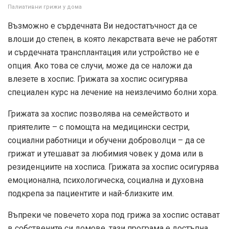
Палиативни грижи у дома
Възможно е сърдечната Ви недостатъчност да се
влоши до степен, в която лекарствата вече не работят
и сърдечната трансплантация или устройство не е
опция. Ако това се случи, може да се наложи да
влезете в хоспис. Грижата за хоспис осигурява
специален курс на лечение на неизлечимо болни хора.
Грижата за хоспис позволява на семейството и
приятелите – с помощта на медицински сестри,
социални работници и обучени доброволци – да се
грижат и утешават за любимия човек у дома или в
резиденциите на хосписа. Грижата за хоспис осигурява
емоционална, психологическа, социална и духовна
подкрепа за пациентите и най-близките им.
Въпреки че повечето хора под грижа за хоспис остават
в собствените си домове, тази програма е достъпна