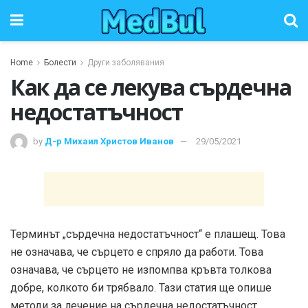
Home
Болести
Други заболявания
Как да се лекува сърдечна
недостатъчност
by
Д-р Михаил Христов Иванов
29/05/2021
Терминът „сърдечна недостатъчност“ е плашещ. Това
не означава, че сърцето е спряло да работи. Това
означава, че сърцето не изпомпва кръвта толкова
добре, колкото би трябвало. Тази статия ще опише
методи за лечение на сърдечна недостатъчност.