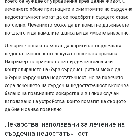
което се нуждае от управление през целия живот. С
лечението обаче признаците и симптомите на сърдечна
недостатъчност могат да се подобрят и сърцето става
по-силно. Лечението може да ви помогне да живеете
по-дълго и да намалите шанса ви да умрете внезапно.
Лекарите понякога могат да коригират сърдечната
недостатъчност, като лекуват основната причина.
Например, поправянето на сърдечна клапа или
контролирането на бърз сърдечен ритъм може да
обърне сърдечната недостатъчност. Но за повечето
хора лечението на сърдечна недостатъчност включва
баланс на правилните лекарства и в някои случаи
използване на устройства, които помагат на сърцето
да бие и свива правилно.
Лекарства, използвани за лечение на
сърдечна недостатъчност