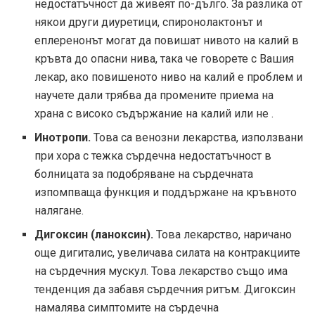
недостатъчност да живеят по-дълго. За разлика от
някои други диуретици, спиронолактонът и
еплеренонът могат да повишат нивото на калий в
кръвта до опасни нива, така че говорете с Вашия
лекар, ако повишеното ниво на калий е проблем и
научете дали трябва да промените приема на
храна с високо съдържание на калий или не .
Инотропи.
Това са венозни лекарства, използвани
при хора с тежка сърдечна недостатъчност в
болницата за подобряване на сърдечната
изпомпваща функция и поддържане на кръвното
налягане.
Дигоксин (ланоксин).
Това лекарство, наричано
още дигиталис, увеличава силата на контракциите
на сърдечния мускул. Това лекарство също има
тенденция да забавя сърдечния ритъм. Дигоксин
намалява симптомите на сърдечна