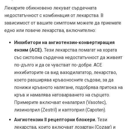
Лекарите обикновено лекуват сърдечната
недостатъчност с комбинация от лекарства. В
зависимост от вашите симптоми можете да приемате
едно или повече лекарства, включително:
Инхибитори на ангиотензин-конвертиращия
ензим (АСЕ).
Тези лекарства помагат на хората
със систолна сърдечна недостатъчност да живеят
по-дълго и да се чувстват по-добре. АСЕ
инхибиторите са вид вазодилататор, лекарство,
което разширява кръвоносните съдове, за да
понижи кръвното налягане, подобрява притока на
кръв и намалява натоварването на сърцето.
Примерите включват еналаприл (Vasotec),
лизиноприл (Zestril) и каптоприл (Capoten).
Ангиотензин II рецепторни блокери.
Тези
лекарства, които включват лозартан (Cozaar) и