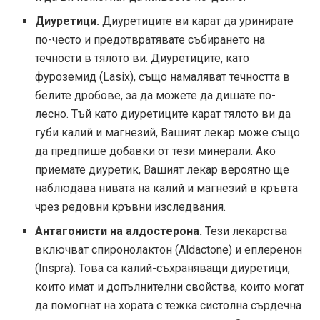
Диуретици.
Диуретиците ви карат да уринирате
по-често и предотвратявате събирането на
течности в тялото ви. Диуретиците, като
фуроземид (Lasix), също намаляват течността в
белите дробове, за да можете да дишате по-
лесно. Тъй като диуретиците карат тялото ви да
губи калий и магнезий, Вашият лекар може също
да предпише добавки от тези минерали. Ако
приемате диуретик, Вашият лекар вероятно ще
наблюдава нивата на калий и магнезий в кръвта
чрез редовни кръвни изследвания.
Антагонисти на алдостерона.
Тези лекарства
включват спиронолактон (Aldactone) и еплеренон
(Inspra). Това са калий-съхраняващи диуретици,
които имат и допълнителни свойства, които могат
да помогнат на хората с тежка систолна сърдечна