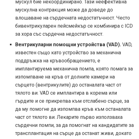
мускул бие некоординирано. Тази неефективна
мускулна контракция може да доведе до
влошаване на сърдечната недостатъчност. Често
бивентрикуларен пейсмейкър се комбинира с ICD
за хора със сърдечна недостатъчност.
Вентрикуларни помощни устройства (VAD).
VAD,
известен също като устройство за механична
поддръжка на кръвообращението, е
имплантируема механична помпа, която помага за
изпомпване на кръв от долните камери на
сърцето (вентрикулите) до останалата част от
тялото ви. VAD се имплантира в корема или
гърдите и се прикрепва към отслабено сърце, за
да му помогне да изпомпва кръв към останалата
част от тялото ви. Лекарите първо използваха
сърдечни помпи, за да помогнат на кандидатите за
трансплантация на сърце да останат живи, докато