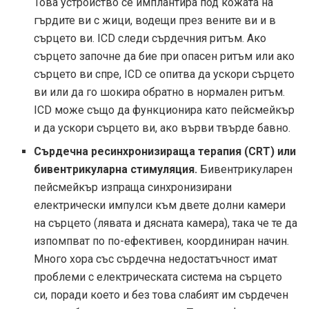
Това устройство се имплантира под кожата на
гърдите ви с жици, водещи през вените ви и в
сърцето ви. ICD следи сърдечния ритъм. Ако
сърцето започне да бие при опасен ритъм или ако
сърцето ви спре, ICD се опитва да ускори сърцето
ви или да го шокира обратно в нормален ритъм.
ICD може също да функционира като пейсмейкър
и да ускори сърцето ви, ако върви твърде бавно.
Сърдечна ресинхронизираща терапия (CRT) или
бивентрикуларна стимуляция.
Бивентрикуларен
пейсмейкър изпраща синхронизирани
електрически импулси към двете долни камери
на сърцето (лявата и дясната камера), така че те да
изпомпват по по-ефективен, координиран начин.
Много хора със сърдечна недостатъчност имат
проблеми с електрическата система на сърцето
си, поради което и без това слабият им сърдечен