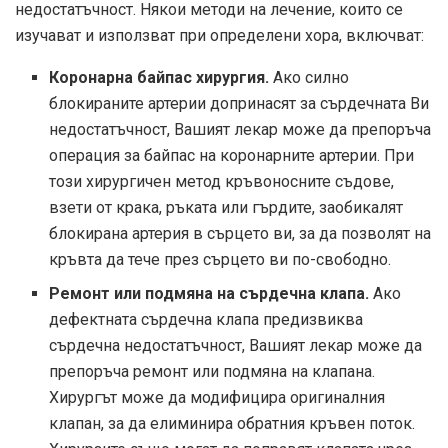
недостатъчност. Някои методи на лечение, които се
изучават и използват при определени хора, включват:
Коронарна байпас хирургия.
Ако силно
блокираните артерии допринасят за сърдечната Ви
недостатъчност, Вашият лекар може да препоръча
операция за байпас на коронарните артерии. При
този хирургичен метод кръвоносните съдове,
взети от крака, ръката или гърдите, заобикалят
блокирана артерия в сърцето ви, за да позволят на
кръвта да тече през сърцето ви по-свободно.
Ремонт или подмяна на сърдечна клапа.
Ако
дефектната сърдечна клапа предизвиква
сърдечна недостатъчност, Вашият лекар може да
препоръча ремонт или подмяна на клапана.
Хирургът може да модифицира оригиналния
клапан, за да елиминира обратния кръвен поток.