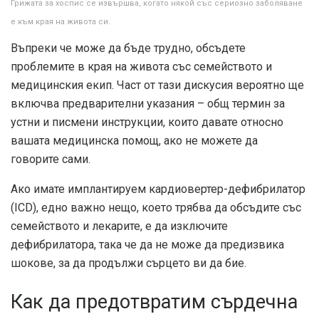
Грижата за хоспис се извършва, когато някой със сериозно заболяване
е към края на живота си.
Въпреки че може да бъде трудно, обсъдете
проблемите в края на живота със семейството и
медицинския екип. Част от тази дискусия вероятно ще
включва предварителни указания – общ термин за
устни и писмени инструкции, които давате относно
вашата медицинска помощ, ако не можете да
говорите сами.
Ако имате имплантируем кардиовертер-дефибрилатор
(ICD), едно важно нещо, което трябва да обсъдите със
семейството и лекарите, е да изключите
дефибрилатора, така че да не може да предизвика
шокове, за да продължи сърцето ви да бие.
Как да предотвратим сърдечна