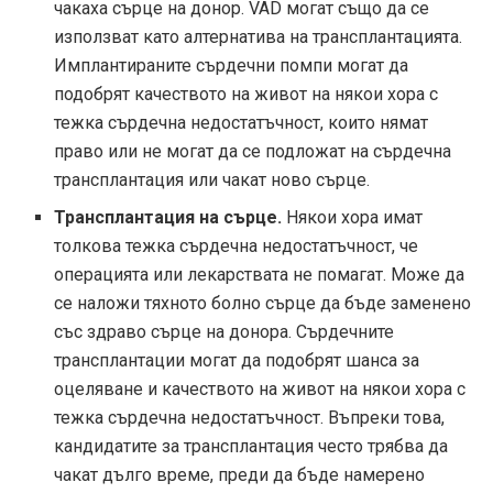
чакаха сърце на донор. VAD могат също да се
използват като алтернатива на трансплантацията.
Имплантираните сърдечни помпи могат да
подобрят качеството на живот на някои хора с
тежка сърдечна недостатъчност, които нямат
право или не могат да се подложат на сърдечна
трансплантация или чакат ново сърце.
Трансплантация на сърце.
Някои хора имат
толкова тежка сърдечна недостатъчност, че
операцията или лекарствата не помагат. Може да
се наложи тяхното болно сърце да бъде заменено
със здраво сърце на донора. Сърдечните
трансплантации могат да подобрят шанса за
оцеляване и качеството на живот на някои хора с
тежка сърдечна недостатъчност. Въпреки това,
кандидатите за трансплантация често трябва да
чакат дълго време, преди да бъде намерено