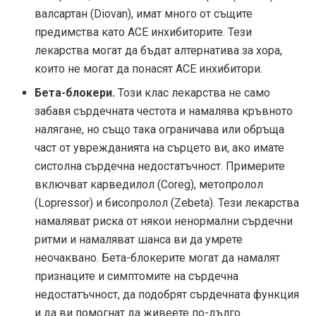
валсартан (Diovan), имат много от същите
предимства като ACE инхибиторите. Тези
лекарства могат да бъдат алтернатива за хора,
които не могат да понасят АСЕ инхибитори.
Бета-блокери.
Този клас лекарства не само
забавя сърдечната честота и намалява кръвното
налягане, но също така ограничава или обръща
част от уврежданията на сърцето ви, ако имате
систолна сърдечна недостатъчност. Примерите
включват карведилол (Coreg), метопролол
(Lopressor) и бисопролол (Zebeta). Тези лекарства
намаляват риска от някои ненормални сърдечни
ритми и намаляват шанса ви да умрете
неочаквано. Бета-блокерите могат да намалят
признаците и симптомите на сърдечна
недостатъчност, да подобрят сърдечната функция
и да ви помогнат да живеете по-дълго.