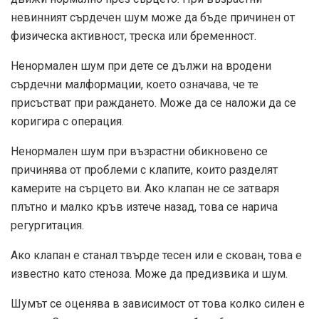
невинният сърдечен шум може да бъде причинен от
физическа активност, треска или бременност.
Ненормален шум при дете се дължи на вродени
сърдечни малформации, което означава, че те
присъстват при раждането. Може да се наложи да се
коригира с операция.
Ненормален шум при възрастни обикновено се
причинява от проблеми с клапите, които разделят
камерите на сърцето ви. Ако клапан не се затваря
плътно и малко кръв изтече назад, това се нарича
регургитация.
Ако клапан е станал твърде тесен или е скован, това е
известно като стеноза. Може да предизвика и шум.
Шумът се оценява в зависимост от това колко силен е