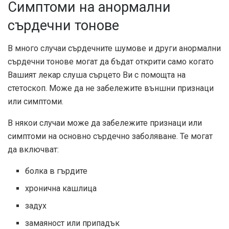
Симптоми на анормални
сърдечни тонове
В много случаи сърдечните шумове и други анормални
сърдечни тонове могат да бъдат открити само когато
Вашият лекар слуша сърцето Ви с помощта на
стетоскоп. Може да не забележите външни признаци
или симптоми.
В някои случаи може да забележите признаци или
симптоми на основно сърдечно заболяване. Те могат
да включват:
болка в гърдите
хронична кашлица
задух
замаяност или припадък