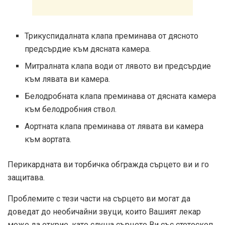
Трикуспидалната клапа преминава от дясното
предсърдие към дясната камера.
Митралната клапа води от лявото ви предсърдие
към лявата ви камера.
Белодробната клапа преминава от дясната камера
към белодробния ствол.
Аортната клапа преминава от лявата ви камера
към аортата.
Перикардната ви торбичка обгражда сърцето ви и го
защитава.
Проблемите с тези части на сърцето ви могат да
доведат до необичайни звуци, които Вашият лекар
може да открие, като слуша сърцето Ви със стетоскоп