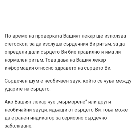
По време на проверката Вашият лекар ще използва
стетоскоп, за да изслуша сърдечния Ви ритъм, за да
определи дали сърцето Ви бие правилно и има ли
нормален ритъм. Това дава на Вашия лекар
информация относно здравето на сърцето Ви.
Сърдечен шум е необичаен звук, който се чува между
ударите на сърцето.
Ако Вашият лекар чуе „мърморене“ или други
необичайни звуци, идващи от сърцето Ви, това може
да е ранен индикатор за сериозно сърдечно
заболяване.