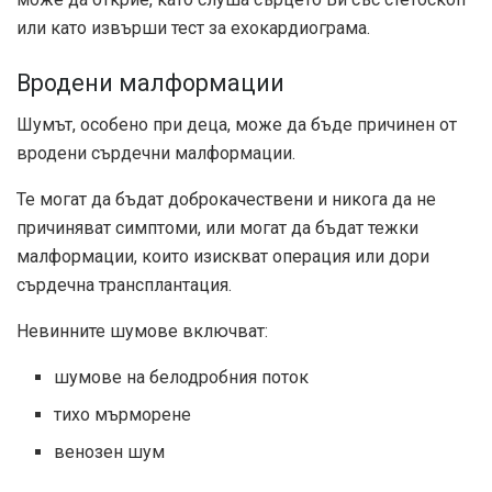
или като извърши тест за ехокардиограма.
Вродени малформации
Шумът, особено при деца, може да бъде причинен от
вродени сърдечни малформации.
Те могат да бъдат доброкачествени и никога да не
причиняват симптоми, или могат да бъдат тежки
малформации, които изискват операция или дори
сърдечна трансплантация.
Невинните шумове включват:
шумове на белодробния поток
тихо мърморене
венозен шум