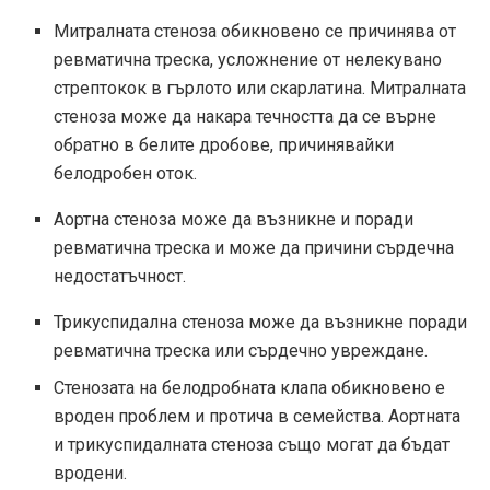
Митралната стеноза обикновено се причинява от
ревматична треска, усложнение от нелекувано
стрептокок в гърлото или скарлатина. Митралната
стеноза може да накара течността да се върне
обратно в белите дробове, причинявайки
белодробен оток.
Аортна стеноза може да възникне и поради
ревматична треска и може да причини сърдечна
недостатъчност.
Трикуспидална стеноза може да възникне поради
ревматична треска или сърдечно увреждане.
Стенозата на белодробната клапа обикновено е
вроден проблем и протича в семейства. Аортната
и трикуспидалната стеноза също могат да бъдат
вродени.