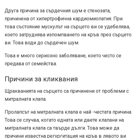
Друга причина за сърдечния шум е стенозата,
причинена от хипертрофична кардиомиопатия. При
това състояние мускулът на сърцето ви се удебелява,
което затруднява изпомпването на кръв през сърцето
ви. Това води до сърдечен шум.
Това е много сериозно заболяване, което често се
предава от семейства.
Причини за кликвания
Щракванията на сърцето са причинени от проблеми с
митралната клапа.
Пролапсът на митралната клапа е най -честата причина.
Това се случва, когато едната или двете клапани на
митралната клапа са твърде дълги. Това може да
причини известна регургитация на кръв в лявото ви