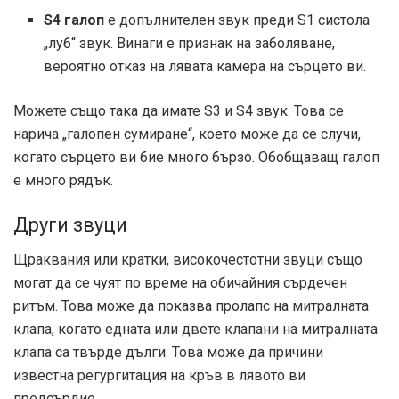
S4 галоп
е допълнителен звук преди S1 систола
„луб“ звук. Винаги е признак на заболяване,
вероятно отказ на лявата камера на сърцето ви.
Можете също така да имате S3 и S4 звук. Това се
нарича „галопен сумиране“, което може да се случи,
когато сърцето ви бие много бързо. Обобщаващ галоп
е много рядък.
Други звуци
Щраквания или кратки, високочестотни звуци също
могат да се чуят по време на обичайния сърдечен
ритъм. Това може да показва пролапс на митралната
клапа, когато едната или двете клапани на митралната
клапа са твърде дълги. Това може да причини
известна регургитация на кръв в лявото ви
предсърдие.