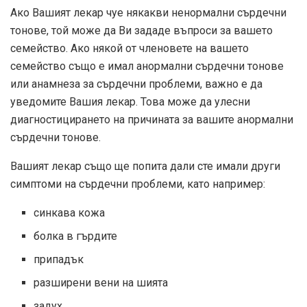
Ако Вашият лекар чуе някакви ненормални сърдечни
тонове, той може да Ви зададе въпроси за вашето
семейство. Ако някой от членовете на вашето
семейство също е имал анормални сърдечни тонове
или анамнеза за сърдечни проблеми, важно е да
уведомите Вашия лекар. Това може да улесни
диагностицирането на причината за вашите анормални
сърдечни тонове.
Вашият лекар също ще попита дали сте имали други
симптоми на сърдечни проблеми, като например:
синкава кожа
болка в гърдите
припадък
разширени вени на шията
задух