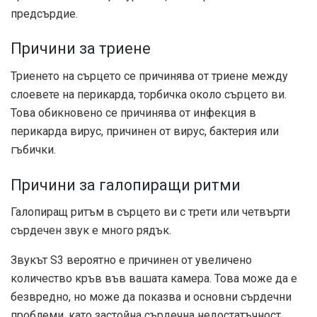
предсърдие.
Причини за триене
Триенето на сърцето се причинява от триене между
слоевете на перикарда, торбичка около сърцето ви.
Това обикновено се причинява от инфекция в
перикарда вирус, причинен от вирус, бактерия или
гъбички.
Причини за галопиращи ритми
Галопиращ ритъм в сърцето ви с трети или четвърти
сърдечен звук е много рядък.
Звукът S3 вероятно е причинен от увеличено
количество кръв във вашата камера. Това може да е
безвредно, но може да показва и основни сърдечни
проблеми, като застойна сърдечна недостатъчност.