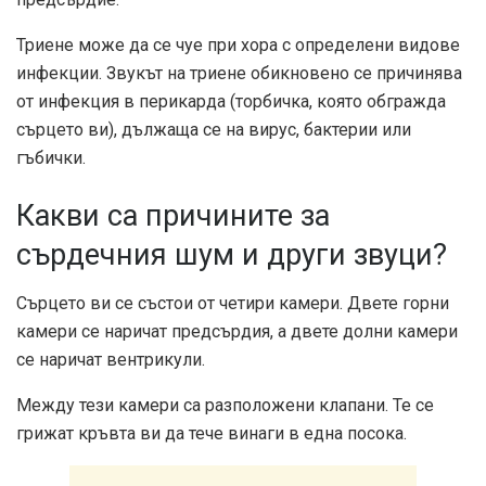
Триене може да се чуе при хора с определени видове
инфекции. Звукът на триене обикновено се причинява
от инфекция в перикарда (торбичка, която обгражда
сърцето ви), дължаща се на вирус, бактерии или
гъбички.
Какви са причините за
сърдечния шум и други звуци?
Сърцето ви се състои от четири камери. Двете горни
камери се наричат ​​предсърдия, а двете долни камери
се наричат ​​вентрикули.
Между тези камери са разположени клапани. Те се
грижат кръвта ви да тече винаги в една посока.