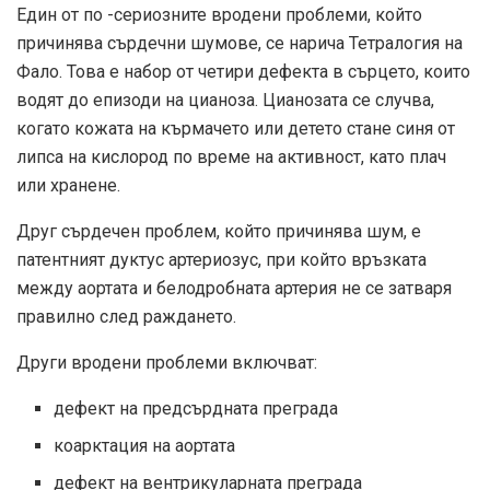
Един от по -сериозните вродени проблеми, който
причинява сърдечни шумове, се нарича Тетралогия на
Фало. Това е набор от четири дефекта в сърцето, които
водят до епизоди на цианоза. Цианозата се случва,
когато кожата на кърмачето или детето стане синя от
липса на кислород по време на активност, като плач
или хранене.
Друг сърдечен проблем, който причинява шум, е
патентният дуктус артериозус, при който връзката
между аортата и белодробната артерия не се затваря
правилно след раждането.
Други вродени проблеми включват:
дефект на предсърдната преграда
коарктация на аортата
дефект на вентрикуларната преграда