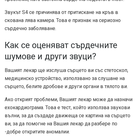
Звукът S4 се причинява от притискане на кръв в
скована лява камера. Това е признак на сериозно
сърдечно заболяване.
Как се оценяват сърдечните
шумове и други звуци?
Вашият лекар ще изслуша сърцето ви със стетоскоп,
медицинско устройство, използвано за слушане на
сърцето, белите дробове и други органи в тялото ви.
Ако открият проблеми, Вашият лекар може да назначи
ехокардиограма. Това е тест, който използва звукови
вълни, за да създаде движеща се картина на сърцето
ви, за да помогне на Вашия лекар да разбере по
-добре откритите аномалии.