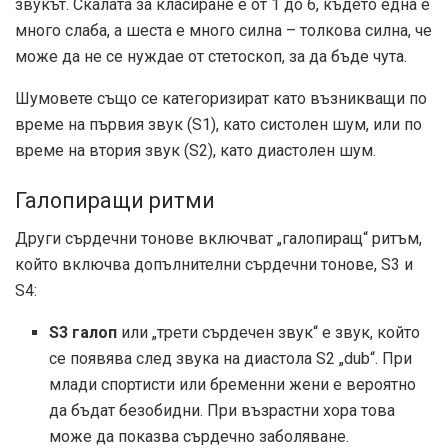
звукът. Скалата за класиране е от 1 до 6, където една е
много слаба, а шеста е много силна – толкова силна, че
може да не се нуждае от стетоскоп, за да бъде чута.
Шумовете също се категоризират като възникващи по
време на първия звук (S1), като систолен шум, или по
време на втория звук (S2), като диастолен шум.
Галопиращи ритми
Други сърдечни тонове включват „галопиращ“ ритъм,
който включва допълнителни сърдечни тонове, S3 и
S4:
S3 галоп
или „трети сърдечен звук“ е звук, който
се появява след звука на диастола S2 „dub“. При
млади спортисти или бременни жени е вероятно
да бъдат безобидни. При възрастни хора това
може да показва сърдечно заболяване.