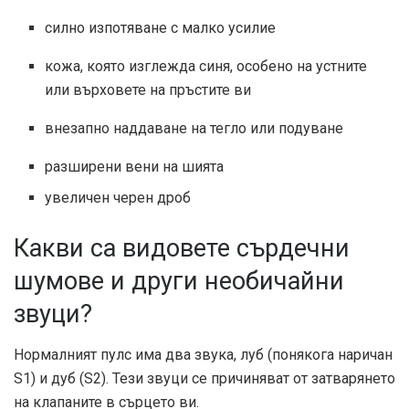
силно изпотяване с малко усилие
кожа, която изглежда синя, особено на устните
или върховете на пръстите ви
внезапно наддаване на тегло или подуване
разширени вени на шията
увеличен черен дроб
Какви са видовете сърдечни
шумове и други необичайни
звуци?
Нормалният пулс има два звука, луб (понякога наричан
S1) и дуб (S2). Тези звуци се причиняват от затварянето
на клапаните в сърцето ви.