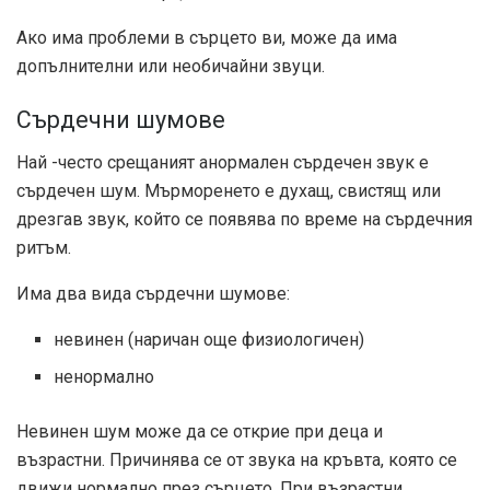
Ако има проблеми в сърцето ви, може да има
допълнителни или необичайни звуци.
Сърдечни шумове
Най -често срещаният анормален сърдечен звук е
сърдечен шум. Мърморенето е духащ, свистящ или
дрезгав звук, който се появява по време на сърдечния
ритъм.
Има два вида сърдечни шумове:
невинен (наричан още физиологичен)
ненормално
Невинен шум може да се открие при деца и
възрастни. Причинява се от звука на кръвта, която се
движи нормално през сърцето. При възрастни