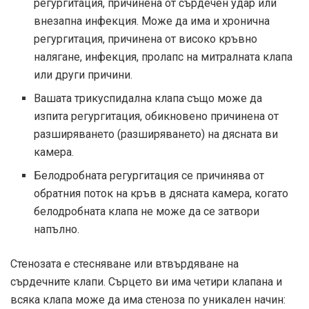
регургитация, причинена от сърдечен удар или
внезапна инфекция. Може да има и хронична
регургитация, причинена от високо кръвно
налягане, инфекция, пролапс на митралната клапа
или други причини.
Вашата трикуспидална клапа също може да
изпита регургитация, обикновено причинена от
разширяването (разширяването) на дясната ви
камера.
Белодробната регургитация се причинява от
обратния поток на кръв в дясната камера, когато
белодробната клапа не може да се затвори
напълно.
Стенозата е стесняване или втвърдяване на
сърдечните клапи. Сърцето ви има четири клапана и
всяка клапа може да има стеноза по уникален начин: