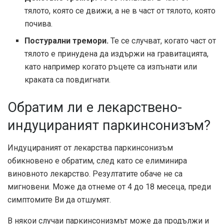
тялото, която се движи, а не в част от тялото, която
почива.
Постурални тремори.
Те се случват, когато част от
тялото е принудена да издържи на гравитацията,
като например когато ръцете са изпънати или
краката са повдигнати.
Обратим ли е лекарствено-
индуцираният паркинсонизъм?
Индуцираният от лекарства паркинсонизъм
обикновено е обратим, след като се елиминира
виновното лекарство. Резултатите обаче не са
мигновени. Може да отнеме от 4 до 18 месеца, преди
симптомите Ви да отшумят.
В някои случаи паркинсонизмът може да продължи и