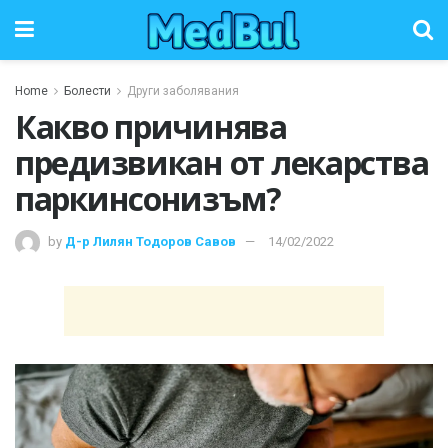
Home
Болести
Други заболявания
Какво причинява
предизвикан от лекарства
паркинсонизъм?
by
Д-р Лилян Тодоров Савов
14/02/2022