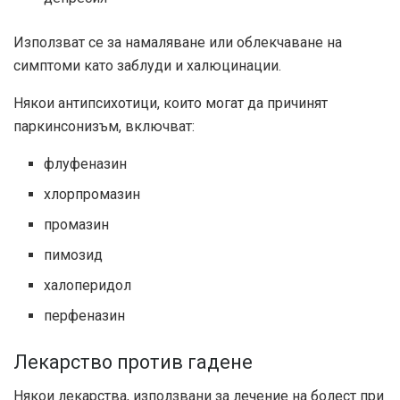
Използват се за намаляване или облекчаване на
симптоми като заблуди и халюцинации.
Някои антипсихотици, които могат да причинят
паркинсонизъм, включват:
флуфеназин
хлорпромазин
промазин
пимозид
халоперидол
перфеназин
Лекарство против гадене
Някои лекарства, използвани за лечение на болест при