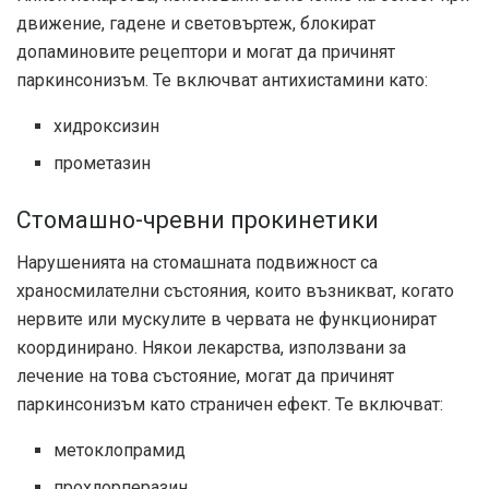
движение, гадене и световъртеж, блокират
допаминовите рецептори и могат да причинят
паркинсонизъм. Те включват антихистамини като:
хидроксизин
прометазин
Стомашно-чревни прокинетики
Нарушенията на стомашната подвижност са
храносмилателни състояния, които възникват, когато
нервите или мускулите в червата не функционират
координирано. Някои лекарства, използвани за
лечение на това състояние, могат да причинят
паркинсонизъм като страничен ефект. Те включват:
метоклопрамид
прохлорперазин