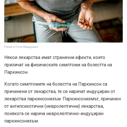
Пекич/Гети Имиджис
Някои лекарства имат странични ефекти, които
приличат на физическите симптоми на болестта на
Паркинсон.
Когато симптомите на болестта на Паркинсон са
причинени от лекарства, те се наричат ​​​​индуциран от
лекарства паркинсонизъм. Паркинсонизмът, причинен
от антипсихотични (невролептични) лекарства,
понякога се нарича невролептично-индуциран
паркинсонизъм.