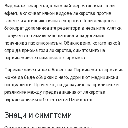
Видовете лекарства, които най-вероятно имат този
ефект, включват някои видове лекарства против
гадене и антипсихотични лекарства. Тези лекарства
блокират допаминовите рецептори в нервните клетки.
Полученото намаляване на нивата на допамин
причинява паркинсонизъм. Обикновено, когато някой
спре да приема тези лекарства, симптомите на
паркинсонизъм намаляват с времето.
Паркинсонизмът не е болест на Паркинсон, въпреки че
може да бъде сбъркан с него, дори и от медицински
специалисти. Прочетете, за да научите за приликите и
разликите между предизвикания от лекарства
паркинсонизъм и болестта на Паркинсон.
Знаци и симптоми
Симптомите на причинения от лекарства