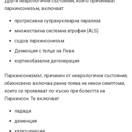
Други неврологични състояния, които причиняват
паркинсонизъм, включват:
прогресивна супрануклеарна парализа
множествена системна атрофия (ALS)
съдов паркинсонизъм
Деменция с телце на Леви
кортикобазална дегенерация
Паркинсонизмът, причинен от неврологични състояния,
обикновено включва ранна поява на някои симптоми,
които се проявяват по-късно при болестта на
Паркинсон. Те включват:
падащи
деменция
халюцинации