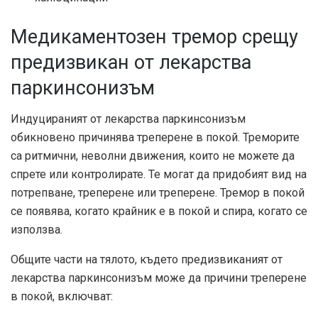
Медикаментозен тремор срещу
предизвикан от лекарства
паркинсонизъм
Индуцираният от лекарства паркинсонизъм
обикновено причинява треперене в покой. Треморите
са ритмични, неволни движения, които не можете да
спрете или контролирате. Те могат да придобият вид на
потрепване, треперене или треперене. Тремор в покой
се появява, когато крайник е в покой и спира, когато се
използва.
Общите части на тялото, където предизвиканият от
лекарства паркинсонизъм може да причини треперене
в покой, включват: