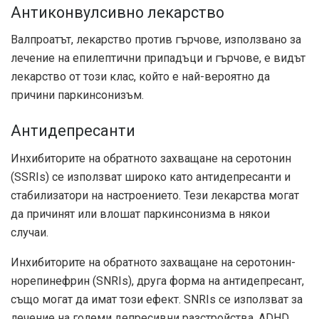
Антиконвулсивно лекарство
Валпроатът, лекарство против гърчове, използвано за
лечение на епилептични припадъци и гърчове, е видът
лекарство от този клас, който е най-вероятно да
причини паркинсонизъм.
Антидепресанти
Инхибиторите на обратното захващане на серотонин
(SSRIs) се използват широко като антидепресанти и
стабилизатори на настроението. Тези лекарства могат
да причинят или влошат паркинсонизма в някои
случаи.
Инхибиторите на обратното захващане на серотонин-
норепинефрин (SNRIs), друга форма на антидепресант,
също могат да имат този ефект. SNRIs се използват за
лечение на големи депресивни разстройства, ADHD,