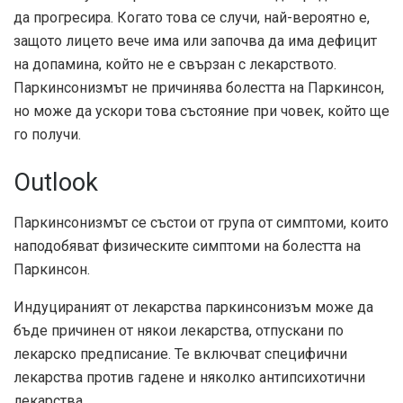
да прогресира. Когато това се случи, най-вероятно е,
защото лицето вече има или започва да има дефицит
на допамина, който не е свързан с лекарството.
Паркинсонизмът не причинява болестта на Паркинсон,
но може да ускори това състояние при човек, който ще
го получи.
Outlook
Паркинсонизмът се състои от група от симптоми, които
наподобяват физическите симптоми на болестта на
Паркинсон.
Индуцираният от лекарства паркинсонизъм може да
бъде причинен от някои лекарства, отпускани по
лекарско предписание. Те включват специфични
лекарства против гадене и няколко антипсихотични
лекарства.