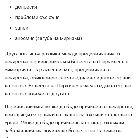
депресия
проблеми със съня
запек
аносмия (загуба на миризма)
Друга ключова разлика между предизвикания от
лекарства паркинсонизъм и болестта на Паркинсон е
симетрията. Паркинсонизмът, предизвикан от
лекарства, обикновено засяга еднакво и двете страни
на тялото. Болестта на Паркинсон засяга едната страна
на тялото повече от другата.
Паркинсонизмът може да бъде причинен от лекарства,
повтарящи се травми на главата и токсини от околната
среда. Може да бъде причинено и от неврологични
заболявания, включително болестта на Паркинсон.