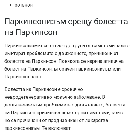
ротенон
Паркинсонизъм срещу болестта
на Паркинсон
Паркинсонизмът се отнася до група от симптоми, които
имитират проблемите с движението, причинени от
болестта на Паркинсон. Понякога се нарича атипична
болест на Паркинсон, вторичен паркинсонизъм или
Паркинсон плюс.
Болестта на Паркинсон е хронично
невродегенеративно мозъчно заболяване. В
допълнение към проблемите с движението, болестта
на Паркинсон причинява немоторни симптоми, които
не са причинени от предизвикан от лекарства
паркинсонизъм. Те включват: