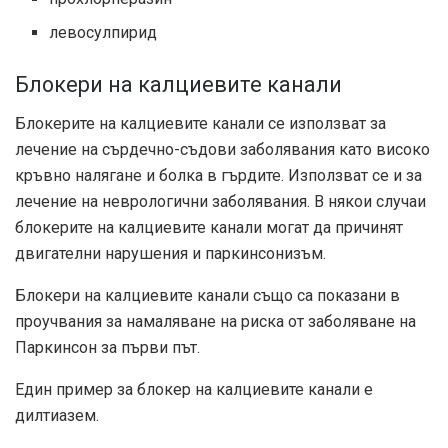
левосулпирид
Блокери на калциевите канали
Блокерите на калциевите канали се използват за
лечение на сърдечно-съдови заболявания като високо
кръвно налягане и болка в гърдите. Използват се и за
лечение на неврологични заболявания. В някои случаи
блокерите на калциевите канали могат да причинят
двигателни нарушения и паркинсонизъм.
Блокери на калциевите канали също са показани в
проучвания
за намаляване на риска от заболяване на
Паркинсон за първи път.
Един пример за блокер на калциевите канали е
дилтиазем.