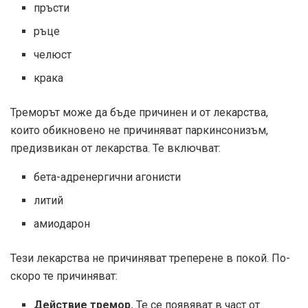
пръсти
ръце
челюст
крака
Треморът може да бъде причинен и от лекарства,
които обикновено не причиняват паркинсонизъм,
предизвикан от лекарства. Те включват:
бета-адренергични агонисти
литий
амиодарон
Тези лекарства не причиняват треперене в покой. По-
скоро те причиняват:
Действие тремор.
Те се появяват в част от