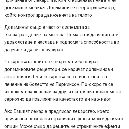
причинява от лекарства, които намаляват нивата на
допамин в мозъка. Допаминът е невротрансмитер,
който контролира движенията на тялото.
Допаминът също е част от системата за
възнаграждение на мозъка. Помага ви да изпитвате
удоволствие и наслада и подпомага способността ви
да учите и да се фокусирате.
Лекарствата, които се свързват и блокират
допаминовите рецептори, се наричат ​​допаминови
антагонисти. Тези лекарства не се използват за
лечение на болестта на Паркинсон. По-скоро те се
използват за лечение на други състояния, които могат
сериозно да повлияят на качеството ви на живот.
Ако Вашият лекар е предписал лекарство, което
причинява нежелани странични ефекти, може да имате
опции. Може също да решите, че страничните ефекти