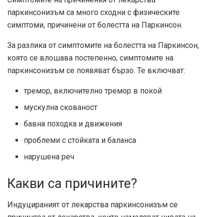
паркинсонизъм са много сходни с физическите
симптоми, причинени от болестта на Паркинсон.
За разлика от симптомите на болестта на Паркинсон,
която се влошава постепенно, симптомите на
паркинсонизъм се появяват бързо. Те включват:
тремор, включително тремор в покой
мускулна скованост
бавна походка и движения
проблеми с стойката и баланса
нарушена реч
Какви са причините?
Индуцираният от лекарства паркинсонизъм се