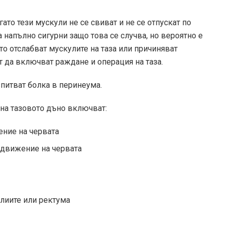
ато тези мускули не се свиват и не се отпускат по
а напълно сигурни защо това се случва, но вероятно е
то отслабват мускулите на таза или причиняват
т да включват раждане и операция на таза.
зпитват болка в перинеума.
на тазовото дъно включват:
ение на червата
 движение на червата
алиите или ректума