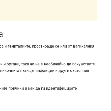
а
а и гениталиите, простираща се или от вагиналния
и и органи, така че не е необичайно да почувствате
 пикочните пътища, инфекции и други състояния
ните причини и как да ги идентифицирате.