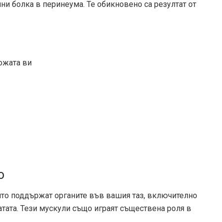
ни болка в перинеума. Те обикновено са резултат от
кожата ви
о
оито поддържат органите във вашия таз, включително
атата. Тези мускули също играят съществена роля в