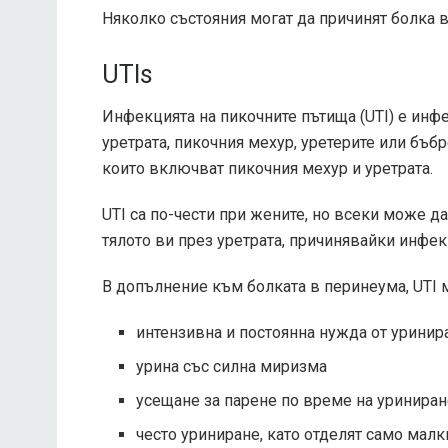
Няколко състояния могат да причинят болка 
UTIs
Инфекцията на пикочните пътища (UTI) е инфе
уретрата, пикочния мехур, уретерите или бъбр
които включват пикочния мехур и уретрата.
UTI са по-чести при жените, но всеки може да 
тялото ви през уретрата, причинявайки инфек
В допълнение към болката в перинеума, UTI м
интензивна и постоянна нужда от уринир
урина със силна миризма
усещане за парене по време на уринира
често уриниране, като отделят само мал