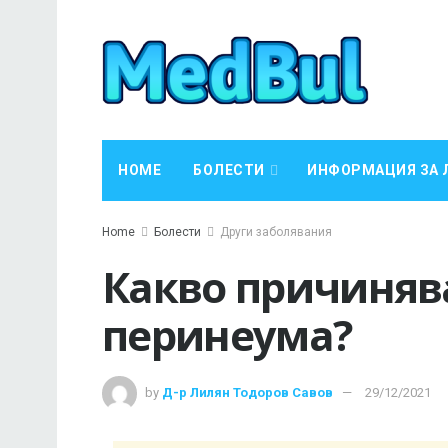
HOME
БОЛЕСТИ
ИНФОРМАЦИЯ ЗА 
Home
Болести
Други заболявания
Какво причинява
перинеума?
by
Д-р Лилян Тодоров Савов
29/12/2021