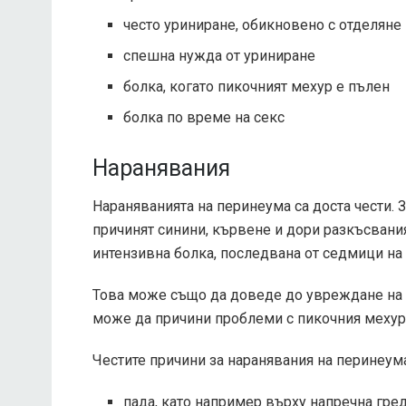
често уриниране, обикновено с отделяне
спешна нужда от уриниране
болка, когато пикочният мехур е пълен
болка по време на секс
Наранявания
Нараняванията на перинеума са доста чести. 
причинят синини, кървене и дори разкъсвани
интензивна болка, последвана от седмици на 
Това може също да доведе до увреждане на 
може да причини проблеми с пикочния мехур 
Честите причини за наранявания на перинеум
пада, като например върху напречна гре