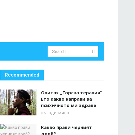
Recommended
Опитах „Горска терапия“.
Ето какво направи за
психичното ми здраве
5 ГОДИНИ AGO
Какво прави черният
дроб?