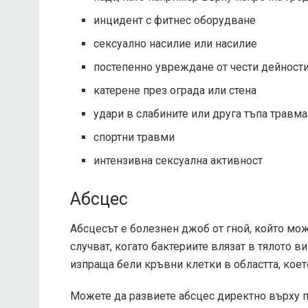
инцидент с фитнес оборудване
сексуално насилие или насилие
постепенно увреждане от чести дейности
катерене през ограда или стена
удари в слабините или друга тъпа травма
спортни травми
интензивна сексуална активност
Абсцес
Абсцесът е болезнен джоб от гной, който може
случват, когато бактериите влязат в тялото 
изпраща бели кръвни клетки в областта, коет
Можете да развиете абсцес директно върху п