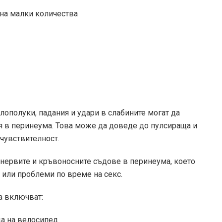
 на малки количества
Злополуки, падания и удари в слабините могат да
я в перинеума. Това може да доведе до пулсираща и
чувствителност.
нервите и кръвоносните съдове в перинеума, което
или проблеми по време на секс.
а включват:
да на велосипед