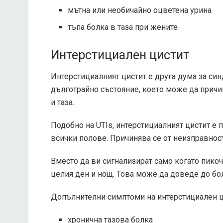
мътна или необичайно оцветена урина
тъпа болка в таза при жените
Интерстициален цистит
Интерстициалният цистит е друга дума за син
дълготрайно състояние, което може да причи
и таза.
Подобно на UTIs, интерстициалният цистит е 
всички полове. Причинява се от неизправност
Вместо да ви сигнализират само когато пикоч
целия ден и нощ. Това може да доведе до бо
Допълнителни симптоми на интерстициален ц
хронична тазова болка