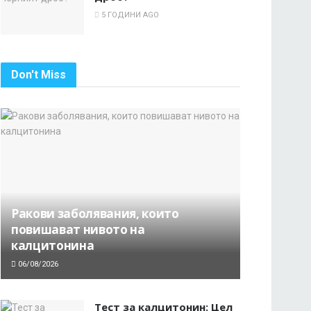
5 ГОДИНИ AGO
Don't Miss
Ракови заболявания, които
повишават нивото на
калцитонина
06/08/2026
Тест за калцитонин: Цел