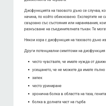
Дисфункцията на тазовото дъно се случва, ког
начина, по който обикновено. Експертите не с
свързано със състояния или наранявания, кои
разкъсване на съединителната тъкан. Те мога
Някои хора с дисфункция на тазовото дъно и
Други потенциални симптоми на дисфункция 
често чувствате, че имате нужда от движ
усещането, че не можете да имате пълно
запек
често уриниране
хронична болка в областта на таза, генит
болка в долната част на гърба