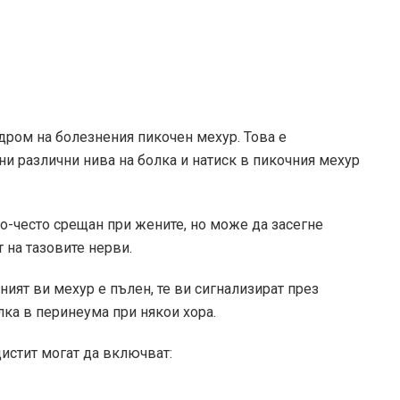
дром на болезнения пикочен мехур. Това е
ни различни нива на болка и натиск в пикочния мехур
по-често срещан при жените, но може да засегне
 на тазовите нерви.
ният ви мехур е пълен, те ви сигнализират през
лка в перинеума при някои хора.
истит могат да включват: