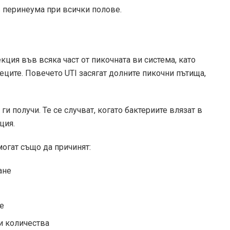
в перинеума при всички полове.
кция във всяка част от пикочната ви система, като
еците. Повечето UTI засягат долните пикочни пътища,
ги получи. Те се случват, когато бактериите влязат в
ция.
огат също да причинят:
ане
не
ки количества