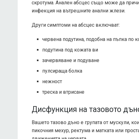
скротума. Анален абсцес също може да причи
инфекция на вътрешните анални жлези.
Други симптоми на абсцес включват:
червена подутина, подобна на пъпка по 
подутина под кожата ви
зачервяване и подуване
пулсираща болка
нежност
треска и втрисане
Дисфункция на тазовото дън
Вашето тазово дъно е групата от мускули, к
пикочния мехур, ректума и матката или прост
движенията на червата.