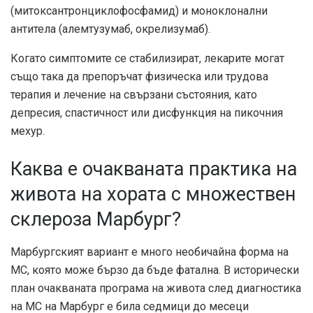
(
митоксантрон
циклофосфамид) и моноклонални
антитела (алемтузумаб, окрелизумаб).
Когато симптомите се стабилизират, лекарите могат
също така да препоръчат физическа или трудова
терапия и лечение на свързани състояния, като
депресия, спастичност или дисфункция на пикочния
мехур.
Каква е очакваната практика на
живота на хората с множествен
склероза Марбург?
Марбургският вариант е много необичайна форма на
МС, която може бързо да бъде фатална. В исторически
план очакваната програма на живота след диагностика
на МС на Марбург е била
седмици до месеци