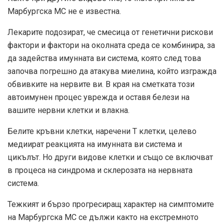
Марбургска МС не е известна.
Лекарите подозират, че смесица от генетични рискови
фактори и фактори на околната среда се комбинира, за
да задейства имунната ви система, която след това
започва погрешно да атакува миелина, който изгражда
обвивките на нервите ви. В края на сметката този
автоимунен процес уврежда и оставя белези на
вашите нервни клетки и влакна.
Белите кръвни клетки, наречени Т клетки, целево
медиират реакцията на имунната ви система и
цикълът. Но други видове клетки и също се включват
в процеса на синдрома и склерозата на нервната
система.
Тежкият и бързо прогресиращ характер на симптомите
на Марбургска МС се дължи както на екстремното