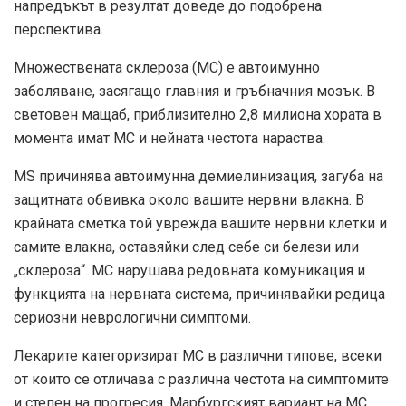
напредъкът в резултат доведе до подобрена
перспектива.
Множествената склероза (МС) е автоимунно
заболяване, засягащо главния и гръбначния мозък. В
световен мащаб, приблизително
2,8 милиона
хората в
момента имат МС и нейната честота нараства.
MS причинява автоимунна демиелинизация, загуба на
защитната обвивка около вашите нервни влакна. В
крайната сметка той уврежда вашите нервни клетки и
самите влакна, оставяйки след себе си белези или
„склероза“. МС нарушава редовната комуникация и
функцията на нервната система, причинявайки редица
сериозни неврологични симптоми.
Лекарите категоризират МС в различни типове, всеки
от които се отличава с различна честота на симптомите
и степен на прогресия. Марбургският вариант на МС,