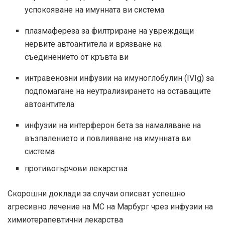
успокояване на имунната ви система
плазмафереза ​​​​за филтриране на увреждащи
нервите автоантитела и врязване на
съединението от кръвта ви
интравенозни инфузии на имуноглобулин (IVIg) за
подпомагане на неутрализирането на оставащите
автоантитела
инфузии на интерферон бета за намаляване на
възпалението и повлияване на имунната ви
система
противогърчови лекарства
Скорошни доклади за случаи описват успешно
агресивно лечение на МС на Марбург чрез инфузии на
химиотерапевтични лекарства