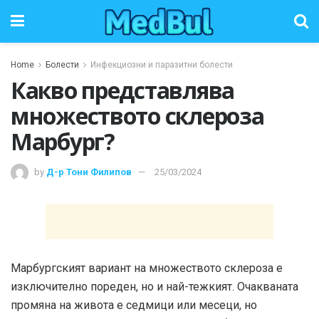
Home
Болести
Инфекциозни и паразитни болести
Какво представлява
множеството склероза
Марбург?
by
Д-р Тони Филипов
25/03/2024
Марбургският вариант на множеството склероза е
изключително пореден, но и най-тежкият. Очакваната
промяна на живота е седмици или месеци, но