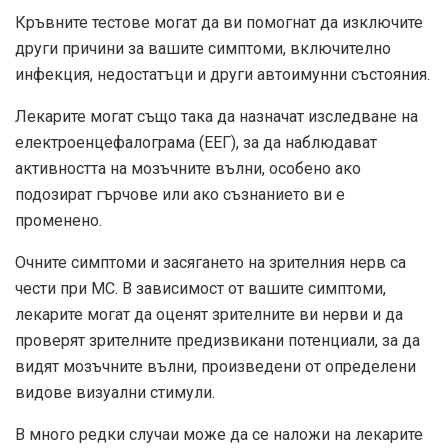
Кръвните тестове могат да ви помогнат да изключите
други причини за вашите симптоми, включително
инфекция, недостатъци и други автоимунни състояния.
Лекарите могат също така да назначат изследване на
електроенцефалограма (ЕЕГ), за да наблюдават
активността на мозъчните вълни, особено ако
подозират гърчове или ако съзнанието ви е
променено.
Очните симптоми и засягането на зрителния нерв са
чести при МС. В зависимост от вашите симптоми,
лекарите могат да оценят зрителните ви нерви и да
проверят зрителните предизвикани потенциали, за да
видят мозъчните вълни, произведени от определени
видове визуални стимули.
В много редки случаи може да се наложи на лекарите