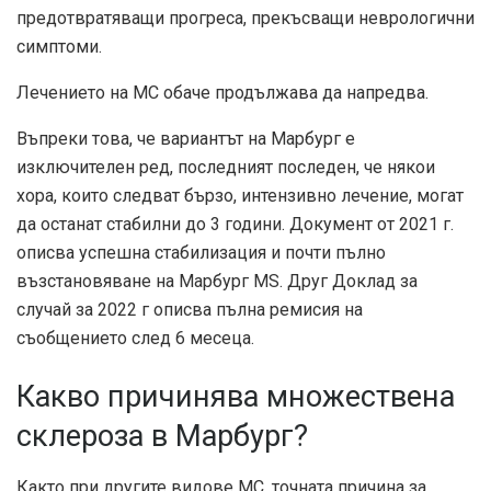
предотвратяващи прогреса, прекъсващи неврологични
симптоми.
Лечението на МС обаче продължава да напредва.
Въпреки това, че вариантът на Марбург е
изключителен ред, последният последен, че някои
хора, които следват бързо, интензивно лечение, могат
да останат стабилни до 3 години. Документ от 2021 г.
описва успешна стабилизация и почти пълно
възстановяване на Марбург MS. Друг
Доклад за
случай за 2022 г
описва пълна ремисия на
съобщението след 6 месеца.
Какво причинява множествена
склероза в Марбург?
Както при другите видове МС, точната причина за