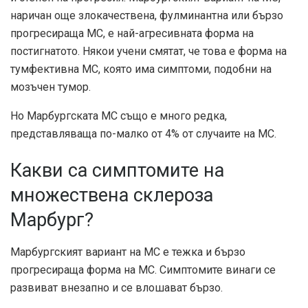
наричан още злокачествена, фулминантна или бързо
прогресираща МС, е най-агресивната форма на
постигнатото.
Някои учени
смятат, че това е форма на
тумфективна МС, която има симптоми, подобни на
мозъчен тумор.
Но Марбургската МС също е много редка,
представляваща по-малко от 4% от случаите на МС.
Какви са симптомите на
множествена склероза
Марбург?
Марбургският вариант на МС е тежка и бързо
прогресираща форма на МС. Симптомите винаги се
развиват внезапно и се влошават бързо.