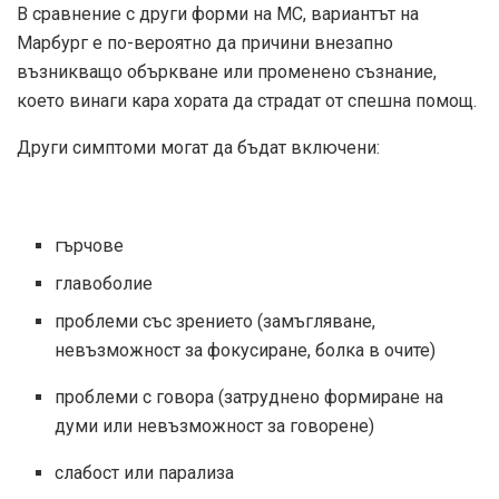
В сравнение с други форми на МС, вариантът на
Марбург е по-вероятно да причини внезапно
възникващо объркване или променено съзнание,
което винаги кара хората да страдат от спешна помощ.
Други симптоми могат да бъдат включени:
гърчове
главоболие
проблеми със зрението (замъгляване,
невъзможност за фокусиране, болка в очите)
проблеми с говора (затруднено формиране на
думи или невъзможност за говорене)
слабост или парализа