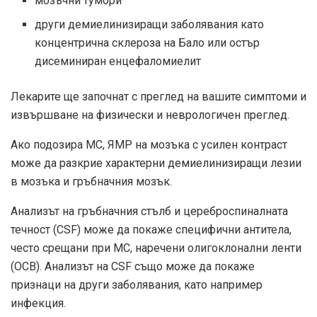
мозъчни тумори
други демиелинизиращи заболявания като
концентрична склероза на Бало или остър
дисеминиран енцефаломиелит
Лекарите ще започнат с преглед на вашите симптоми и
извършване на физически и неврологичен преглед.
Ако подозира МС, ЯМР на мозъка с усилен контраст
може да разкрие характерни демиелинизиращи лезии
в мозъка и гръбначния мозък.
Анализът на гръбначния стълб и цереброспиналната
течност (CSF) може да покаже специфични антитела,
често срещани при МС, наречени олигоклонални ленти
(OCB). Анализът на CSF също може да покаже
признаци на други заболявания, като например
инфекция.