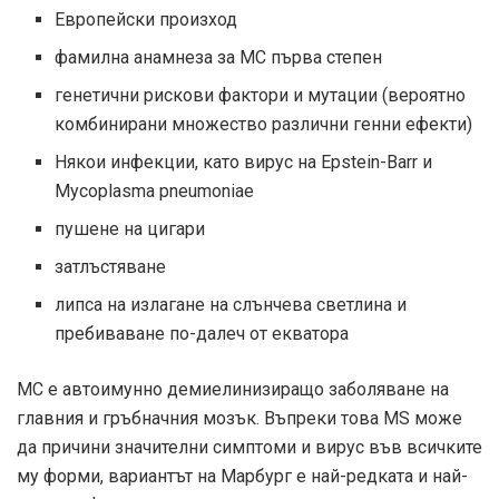
Европейски произход
фамилна анамнеза за МС първа степен
генетични рискови фактори и мутации (вероятно
комбинирани множество различни генни ефекти)
Някои инфекции, като вирус на Epstein-Barr и
Mycoplasma pneumoniae
пушене на цигари
затлъстяване
липса на излагане на слънчева светлина и
пребиваване по-далеч от екватора
МС е автоимунно демиелинизиращо заболяване на
главния и гръбначния мозък. Въпреки това MS може
да причини значителни симптоми и вирус във всичките
му форми, вариантът на Марбург е най-редката и най-