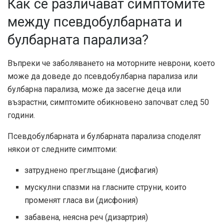
Как се различават симптомите
между псевдобулбарната и
булбарната парализа?
Въпреки че заболяването на моторните неврони, което
може да доведе до псевдобулбарна парализа или
булбарна парализа, може да засегне деца или
възрастни, симптомите обикновено започват
след 50
години
.
Псевдобулбарната и булбарната парализа споделят
някои от следните симптоми:
затруднено преглъщане (дисфагия)
мускулни спазми на гласните струни, които
променят гласа ви (дисфония)
забавена, неясна реч (дизартрия)