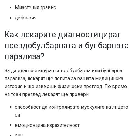
Миастения гравис
дифтерия
Как лекарите диагностицират
псевдобулбарната и булбарната
парализа?
За да диагностицира псевдобулбарна или булбарна
парализа, лекарят ще попита за вашата медицинска
история и ще извърши физически преглед. По време
на този преглед лекарят ще провери:
способност да контролирате мускулите на лицето
си
емоционална изразителност
реч