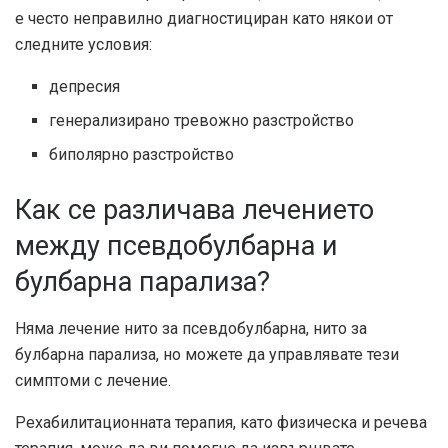
е
често неправилно диагностициран
като някои от
следните условия:
депресия
генерализирано тревожно разстройство
биполярно разстройство
Как се различава лечението
между псевдобулбарна и
булбарна парализа?
Няма лечение нито за псевдобулбарна, нито за
булбарна парализа, но можете да управлявате тези
симптоми с лечение.
Рехабилитационната терапия, като физическа и речева