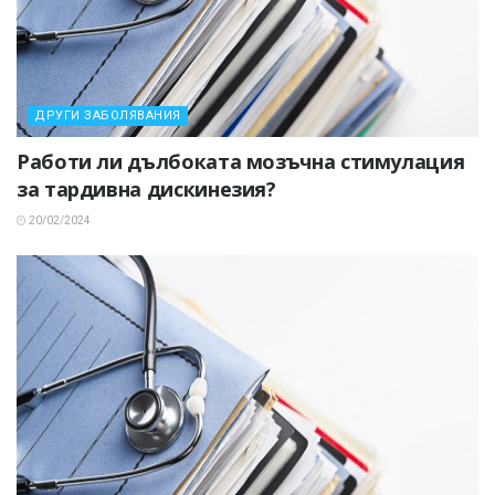
ДРУГИ ЗАБОЛЯВАНИЯ
Работи ли дълбоката мозъчна стимулация
за тардивна дискинезия?
20/02/2024