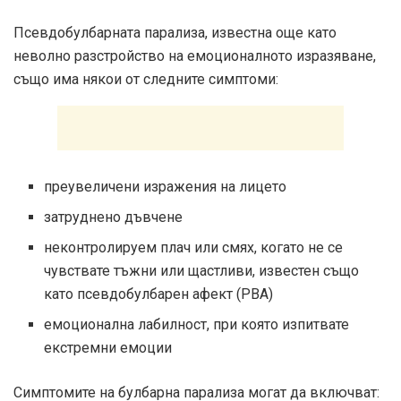
Псевдобулбарната парализа, известна още като
неволно разстройство на емоционалното изразяване,
също има някои от следните симптоми:
преувеличени изражения на лицето
затруднено дъвчене
неконтролируем плач или смях, когато не се
чувствате тъжни или щастливи, известен също
като псевдобулбарен афект (PBA)
емоционална лабилност, при която изпитвате
екстремни емоции
Симптомите на булбарна парализа могат да включват: