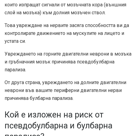
които изпращат сигнали от мозъчната кора (външния
слой на мозъка) към долния мозъчен ствол.
Това увреждане на нервите засяга способността ви да
контролирате движението на мускулите на лицето и
устата си.
Увреждането на горните двигателни неврони в мозъка
и гръбначния мозък причинява псевдобулбарна
парализа.
От друга страна, увреждането на долните двигателни
неврони във вашите периферни двигателни нерви
причинява булбарна парализа.
Кой е изложен на риск от
псевдобулбарна и булбарна