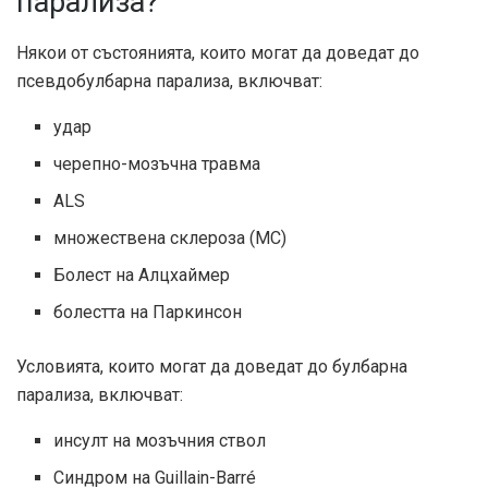
парализа?
Някои от състоянията, които могат да доведат до
псевдобулбарна парализа, включват:
удар
черепно-мозъчна травма
ALS
множествена склероза (МС)
Болест на Алцхаймер
болестта на Паркинсон
Условията, които могат да доведат до булбарна
парализа, включват:
инсулт на мозъчния ствол
Синдром на Guillain-Barré