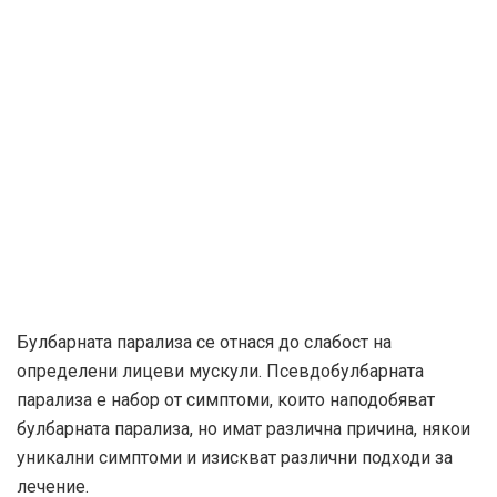
Булбарната парализа се отнася до слабост на
определени лицеви мускули. Псевдобулбарната
парализа е набор от симптоми, които наподобяват
булбарната парализа, но имат различна причина, някои
уникални симптоми и изискват различни подходи за
лечение.