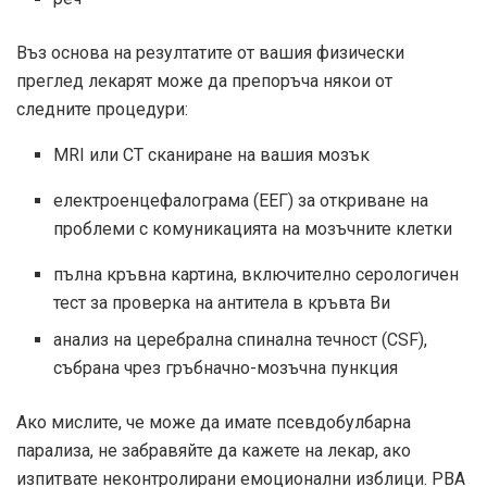
Въз основа на резултатите от вашия физически
преглед лекарят може да препоръча някои от
следните процедури:
MRI или CT сканиране на вашия мозък
електроенцефалограма (ЕЕГ) за откриване на
проблеми с комуникацията на мозъчните клетки
пълна кръвна картина, включително серологичен
тест за проверка на антитела в кръвта Ви
анализ на церебрална спинална течност (CSF),
събрана чрез гръбначно-мозъчна пункция
Ако мислите, че може да имате псевдобулбарна
парализа, не забравяйте да кажете на лекар, ако
изпитвате неконтролирани емоционални изблици. PBA