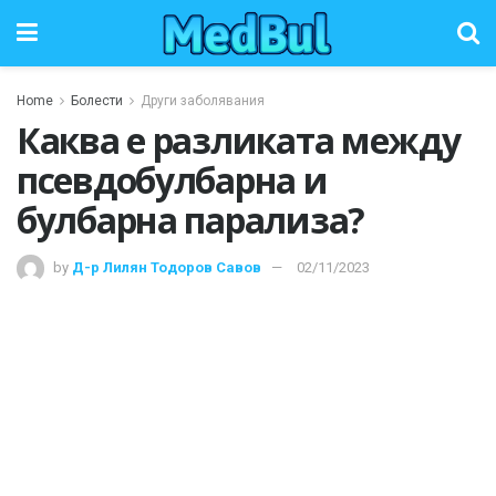
Home
Болести
Други заболявания
Каква е разликата между
псевдобулбарна и
булбарна парализа?
by
Д-р Лилян Тодоров Савов
02/11/2023