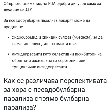
Обърнете внимание, че FDA одобри рилузол само за
лечение на ALS.
За псевдобулбарна парализа лекарят може да
предпише:
хидробромид и хинидин сулфат (Nuedexta), за да
намалите епизодите на смях и плач
антидепресанти като селективни инхибитори на
обратното захващане на серотонин или
трициклични антидепресанти
Как се различава перспективата
за хора с псевдобулбарна
парализа спрямо булбарна
парализа?