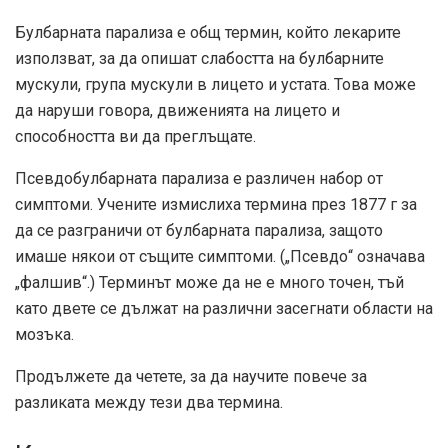
Булбарната парализа е общ термин, който лекарите
използват, за да опишат слабостта на булбарните
мускули, група мускули в лицето и устата. Това може
да наруши говора, движенията на лицето и
способността ви да преглъщате.
Псевдобулбарната парализа е различен набор от
симптоми. Учените измислиха термина през
1877 г
за
да се разграничи от булбарната парализа, защото
имаше някои от същите симптоми. („Псевдо“ означава
„фалшив“.) Терминът може да не е много точен, тъй
като двете се дължат на различни засегнати области на
мозъка.
Продължете да четете, за да научите повече за
разликата между тези два термина.