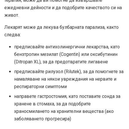
терапия, може да ви помогне да извършвате
ежедневни дейности и да подобрите качеството си на
живот.
Лекарят може да лекува булбарната парализа, както
следва:
предписвайте антихолинергични лекарства, като
бензтропин мезилат (Cogentin) или оксибутинин
(Ditropan XL), за да предотвратите лигавене
предписвайте рилузол (Rilutek), за да помогнете за
намаляване на някои увреждания на нервите и
респираторни симптоми
направете гастростомия, като поставите сонда за
хранене в стомаха, за да подобрите
храносмилането на хранителни вещества (ако
заболяването прогресира)