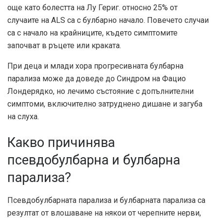
още като болестта на Лу Гериг. относно
25%
от
случаите на ALS са с булбарно начало. Повечето случаи
са с начало на крайниците, където симптомите
започват в ръцете или краката.
При деца и млади хора прогресивната булбарна
парализа може да доведе до
Синдром на Фацио
Лонде
рядко, но лечимо състояние с допълнителни
симптоми, включително затруднено дишане и загуба
на слуха.
Какво причинява
псевдобулбарна и булбарна
парализа?
Псевдобулбарната парализа и булбарната парализа са
резултат от влошаване на някои от черепните нерви,