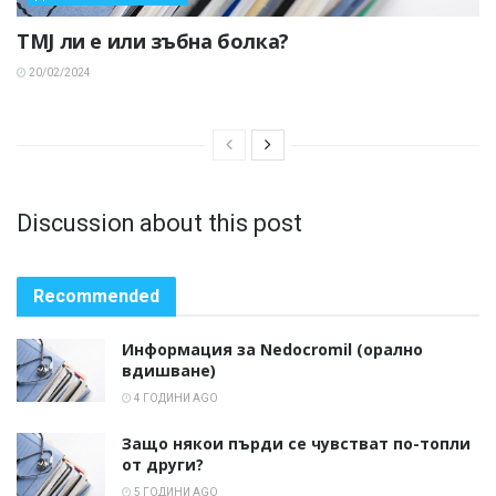
TMJ ли е или зъбна болка?
20/02/2024
Discussion about this post
Recommended
Информация за Nedocromil (орално
вдишване)
4 ГОДИНИ AGO
Защо някои пърди се чувстват по-топли
от други?
5 ГОДИНИ AGO