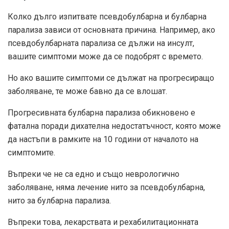
Колко дълго изпитвате псевдобулбарна и булбарна
парализа зависи от основната причина. Например, ако
псевдобулбарната парализа се дължи на инсулт,
вашите симптоми може да се подобрят с времето.
Но ако вашите симптоми се дължат на прогресиращо
заболяване, те може бавно да се влошат.
Прогресивната булбарна парализа обикновено е
фатална поради дихателна недостатъчност, която може
да настъпи в рамките на 10 години от началото на
симптомите.
Въпреки че не са едно и също неврологично
заболяване, няма лечение нито за псевдобулбарна,
нито за булбарна парализа.
Въпреки това, лекарствата и рехабилитационната