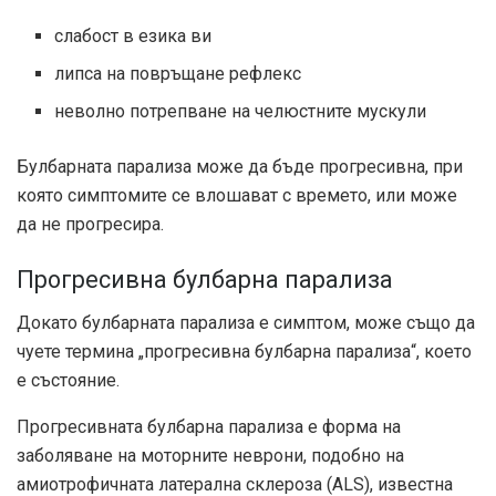
слабост в езика ви
липса на повръщане рефлекс
неволно потрепване на челюстните мускули
Булбарната парализа може да бъде прогресивна, при
която симптомите се влошават с времето, или може
да не прогресира.
Прогресивна булбарна парализа
Докато булбарната парализа е симптом, може също да
чуете термина „прогресивна булбарна парализа“, което
е състояние.
Прогресивната булбарна парализа е форма на
заболяване на моторните неврони, подобно на
амиотрофичната латерална склероза (ALS), известна