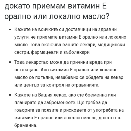
докато приемам витамин Е
орално или локално масло?
Кажете на всичките си доставчици на здравни
услуги, че приемате витамин Е орално или локално
масло. Това включва вашите лекари, медицински
сестри, фармацевти и зъболекари.
Това лекарство може да причини вреда при
поглъщане. Ако витамин Е орално или локално
масло се погълне, незабавно се обадете на лекар
или център за контрол на отравянията.
Кажете на Вашия лекар, ако сте бременна или
планирате да забременеете. Ще трябва да
говорите за ползите и рисковете от употребата на
витамин Е орално или локално масло, докато сте
бременна.