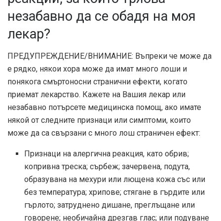
незабавно да се обадя на моя
лекар?
ПРЕДУПРЕЖДЕНИЕ/ВНИМАНИЕ: Въпреки че може да
е рядко, някои хора може да имат много лоши и
понякога смъртоносни странични ефекти, когато
приемат лекарство. Кажете на Вашия лекар или
незабавно потърсете медицинска помощ, ако имате
някой от следните признаци или симптоми, които
може да са свързани с много лош страничен ефект:
Признаци на алергична реакция, като обрив;
копривна треска; сърбеж; зачервена, подута,
образувана на мехури или лющена кожа със или
без температура; хрипове; стягане в гърдите или
гърлото; затруднено дишане, преглъщане или
говорене; необичайна дрезгав глас; или подуване