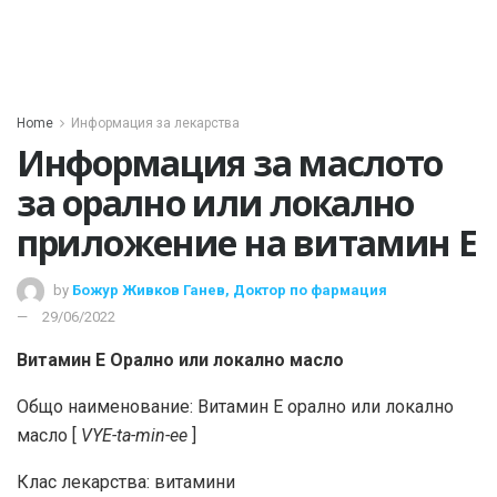
Home
Информация за лекарства
Информация за маслото
за орално или локално
приложение на витамин Е
by
Божур Живков Ганев, Доктор по фармация
29/06/2022
Витамин Е Орално или локално масло
Общо наименование: Витамин Е орално или локално
масло [
VYE-ta-min-ee
]
Клас лекарства: витамини