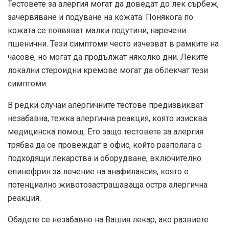
Тестовете за алергия могат да доведат до лек сърбеж,
зачервяване и подуване на кожата. Понякога по
кожата се появяват малки подутини, наречени
пшенични. Тези симптоми често изчезват в рамките на
часове, но могат да продължат няколко дни. Леките
локални стероидни кремове могат да облекчат тези
симптоми.
В редки случаи алергичните тестове предизвикват
незабавна, тежка алергична реакция, която изисква
медицинска помощ. Ето защо тестовете за алергия
трябва да се провеждат в офис, който разполага с
подходящи лекарства и оборудване, включително
епинефрин за лечение на анафилаксия, която е
потенциално животозастрашаваща остра алергична
реакция.
Обадете се незабавно на Вашия лекар, ако развиете