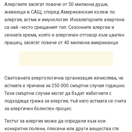
Алергиите засягат повече от 50 милиона души,
живеещи в САЩ, според Американския колеж по
алергия, астма и имунология. Инхалаторните алергени
са най -често срещаният тип. Сезонните алергии и
сенната хрема, която е алергичен отговор към цветен
прашец, засягат повече от 40 милиона американци.
Световната алергологична организация изчислява, че
астмата е причина за 250 000 смъртни случая годишно.
Тези смъртни случаи могат да бъдат избегнати с
подходяща грижа за алергии, тъй като астмата се счита
за алергичен болестен процес.
Тестът за алергия може да определи към кои
конкретни полени, плесени или други вещества сте