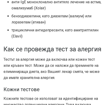
анти-IgE моноклонално антитяло лечение на астма,
омализумаб (Xolair)
бензодиазепини, като диазепам (валиум) или
лоразепам (ативан)
трициклични антидепресанти, като амитриптилин
(Elavil)
Как се провежда тест за алергия
Тестът за алергия може да включва или кожен тест
или кръвен тест. Може да се наложи да преминете на
елиминираща диета, ако Вашият лекар смята, че може
да имате хранителна алергия.
Кожни тестове
Кожните тестове се използват за идентифициране на
множество потенциални алергени. Това включва