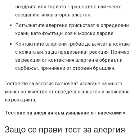
ноздрите или гърлото. Прашецът е най -често
срещаният инхалаторен алерген.
Погълнатите алергени присъстват в определени
храни, като фъстъци, соя и морски дарове.
Контактните алергени трябва да влязат в контакт
с кожата ви, за да предизвикат реакция. Пример
за реакция от контактния алерген е обривът и
сърбежът, причинени от отровен бръшлян.
Тестовете за алергия включват излагане на много
малко количество от определен алерген и записване
на реакцията.
Тестове за алергия към ужилване от насекоми »
Защо се прави тест за алергия