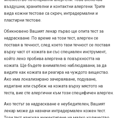
въздушни, хранителни и контактни алергени. Трите
вида кожни тестове са скреч, интрадермални и
пластирни тестове.
Обикновено Вашият лекар първо ще опита тест за
надраскване. По време на този тест, алерген се
поставя в течност, след което тази течност се поставя
върху част от кожата ви със специален инструмент,
който леко пробива алергена в повърхността на
кожата. Ще бъдете внимателно наблюдавани, за да
видите как кожата ви реагира на чуждото вещество.
Ако има локализирано зачервяване, подуване,
издигане или сърбеж на кожата върху мястото на
теста, вие сте алергични към този специфичен алерген.
Ако тестът за надраскване е неубедителен, Вашият
лекар може да назначи интрадермален кожен тест.
Този тест изисква инжектиране на малко количество