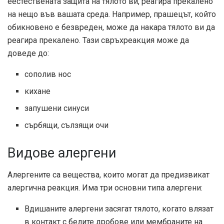
е
естествената защита на тялото ви, реагира прекалено
на нещо във вашата среда. Например, прашецът, който
обикновено е безвреден, може да накара тялото ви да
реагира прекалено. Тази свръхреакция може да
доведе до:
сополив нос
кихане
запушени синуси
сърбящи, сълзящи очи
Видове алергени
Алергените са вещества, които могат да предизвикат
алергична реакция. Има три основни типа алергени:
Вдишаните алергени засягат тялото, когато влязат
в контакт с белите дробове или мембраните на