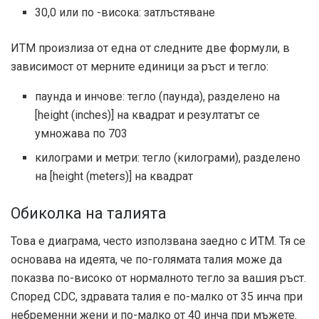
30,0 или по -висока: затлъстяване
ИТМ произлиза от една от следните две формули, в
зависимост от мерните единици за ръст и тегло:
паунда и инчове: тегло (паунда), разделено на
[height (inches)] на квадрат и резултатът се
умножава по 703
килограми и метри: тегло (килограми), разделено
на [height (meters)] на квадрат
Обиколка на талията
Това е диаграма, често използвана заедно с ИТМ. Тя се
основава на идеята, че по-голямата талия може да
показва по-високо от нормалното тегло за вашия ръст.
Според
CDC
, здравата талия е по-малко от 35 инча при
небременни жени и по-малко от 40 инча при мъжете.