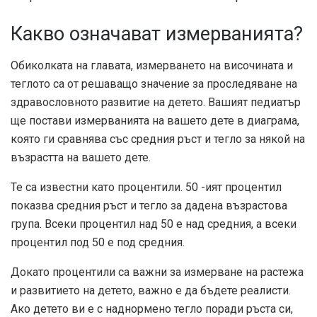
Какво означават измерванията?
Обиколката на главата, измерването на височината и
теглото са от решаващо значение за проследяване на
здравословното развитие на детето. Вашият педиатър
ще постави измерванията на вашето дете в диаграма,
която ги сравнява със средния ръст и тегло за някой на
възрастта на вашето дете.
Те са известни като процентили. 50 -ият процентил
показва средния ръст и тегло за дадена възрастова
група. Всеки процентил над 50 е над средния, а всеки
процентил под 50 е под средния.
Докато процентили са важни за измерване на растежа
и развитието на детето, важно е да бъдете реалисти.
Ако детето ви е с наднормено тегло поради ръста си,