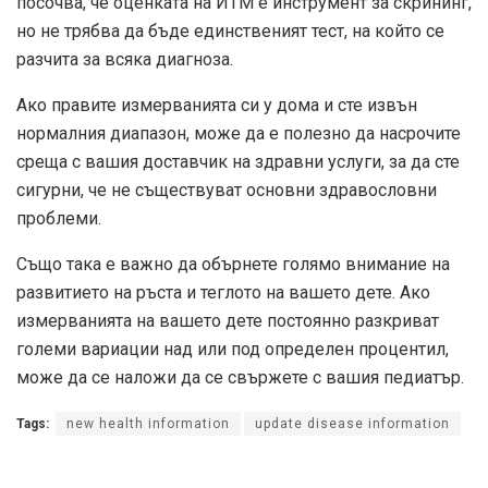
посочва, че оценката на ИТМ е инструмент за скрининг,
но не трябва да бъде единственият тест, на който се
разчита за всяка диагноза.
Ако правите измерванията си у дома и сте извън
нормалния диапазон, може да е полезно да насрочите
среща с вашия доставчик на здравни услуги, за да сте
сигурни, че не съществуват основни здравословни
проблеми.
Също така е важно да обърнете голямо внимание на
развитието на ръста и теглото на вашето дете. Ако
измерванията на вашето дете постоянно разкриват
големи вариации над или под определен процентил,
може да се наложи да се свържете с вашия педиатър.
Tags:
new health information
update disease information