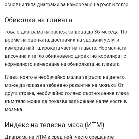
основни типа диаграми за измерване на ръст и тегло.
Обиколка на главата
Това е диаграма на растеж за деца до 36 месеца. По
време на оценката, доставчик на здравни услуги
измерва най -широката част на главата. Нормалната
височина и тегло обикновено директно корелират с
нормалното измерване на обиколката на главата.
Глава, която е необичайно малка за ръста на детето,
може да показва забавено развитие на мозъка. От
друга страна, необичайно голямо съотношение глава
към тяло може да показва задържане на течности в
мозъка.
Индекс на телесна маса (ИТМ)
Диаграма на ИТМ е сред най -често срещаните