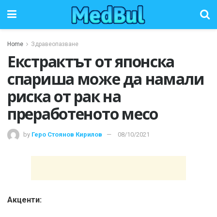
Home
Здравеопазване
Екстрактът от японска
спариша може да намали
риска от рак на
преработеното месо
by
Геро Стоянов Кирилов
08/10/2021
Акценти: