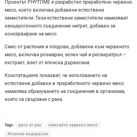
Проектът PHYTOME е разработил преработено червено
месо, което включва добавени естествени
заместители. Тези естествени заместители намаляват
канцерогенното съединение нитрит, добавен за
консервиране на месо.
Смес от растения и плодове, добавени към червеното
месо, включва розмарин, зелен чай и ресвератрол –
екстракт, взет от японска дървесина.
Констатациите показват, че използването на
естествени добавки в преработеното червено месо
намалява образуването на съединения в организма,
които са свързани с рака.
.
Tags:
риск от рак
смилайте червено месо
Японски водорасли