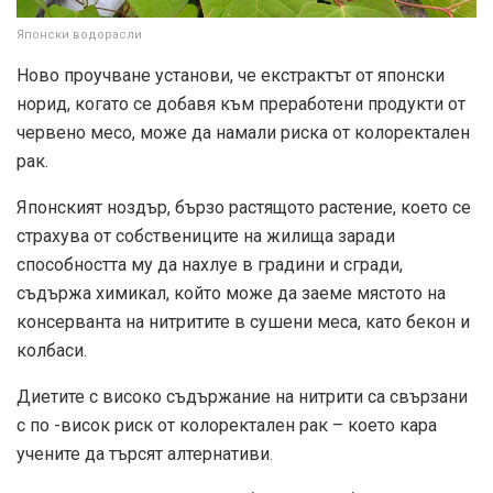
Японски водорасли
Ново проучване установи, че екстрактът от японски
норид, когато се добавя към преработени продукти от
червено месо, може да намали риска от колоректален
рак.
Японският ноздър, бързо растящото растение, което се
страхува от собствениците на жилища заради
способността му да нахлуе в градини и сгради,
съдържа химикал, който може да заеме мястото на
консерванта на нитритите в сушени меса, като бекон и
колбаси.
Диетите с високо съдържание на нитрити са свързани
с по -висок риск от колоректален рак – което кара
учените да търсят алтернативи.