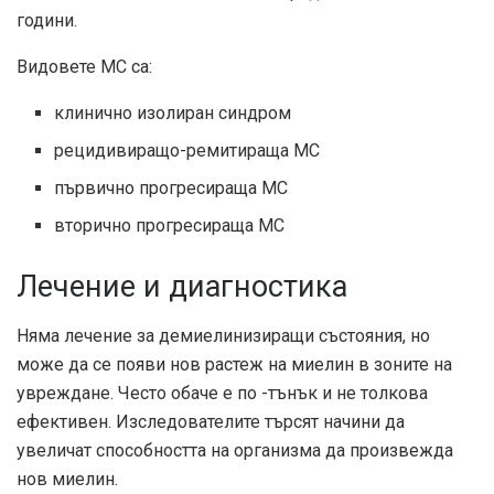
години.
Видовете МС са:
клинично изолиран синдром
рецидивиращо-ремитираща МС
първично прогресираща МС
вторично прогресираща МС
Лечение и диагностика
Няма лечение за демиелинизиращи състояния, но
може да се появи нов растеж на миелин в зоните на
увреждане. Често обаче е по -тънък и не толкова
ефективен. Изследователите търсят начини да
увеличат способността на организма да произвежда
нов миелин.