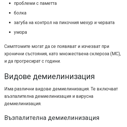
проблеми с паметта
болка
загуба на контрол на пикочния мехур и червата
умора
Симптомите могат да се появяват и изчезват при
хронични състояния, като множествена склероза (МС),
и да прогресират с години.
Видове демиелинизация
Има различни видове демиелинизация. Те включват
възпалителна демиелинизация и вирусна
демиелинизация.
Възпалителна демиелинизация