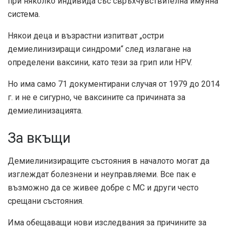
при няколко индивида със свръхчувствителна имунна
система.
Някои деца и възрастни изпитват „остри
демиелинизиращи синдроми“ след излагане на
определени ваксини, като тези за грип или HPV.
Но има само 71 документирани случая от 1979 до 2014
г. и не е сигурно, че ваксините са причината за
демиелинизацията.
За вкъщи
Демиелинизиращите състояния в началото могат да
изглеждат болезнени и неуправляеми. Все пак е
възможно да се живее добре с МС и други често
срещани състояния.
Има обещаващи нови изследвания за причините за