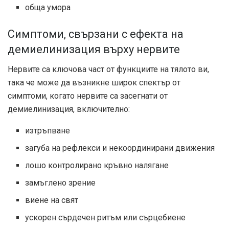
обща умора
Симптоми, свързани с ефекта на
демиелинизация върху нервите
Нервите са ключова част от функциите на тялото ви,
така че може да възникне широк спектър от
симптоми, когато нервите са засегнати от
демиелинизация, включително:
изтръпване
загуба на рефлекси и некоординирани движения
лошо контролирано кръвно налягане
замъглено зрение
виене на свят
ускорен сърдечен ритъм или сърцебиене