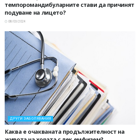
темпоромандибуларните стави да причинят
подуване на лицето?
08/03/2024
ДРУГИ ЗАБОЛЯВАНИЯ
Каква е очакваната продължителност на
живота на хората с лек емфизем?