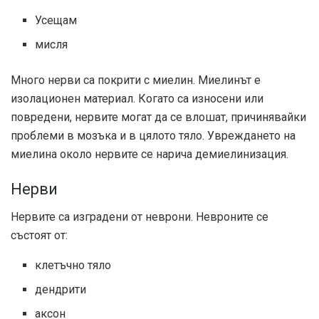
Усещам
мисля
Много нерви са покрити с миелин. Миелинът е
изолационен материал. Когато са износени или
повредени, нервите могат да се влошат, причинявайки
проблеми в мозъка и в цялото тяло. Увреждането на
миелина около нервите се нарича демиелинизация.
Нерви
Нервите са изградени от неврони. Невроните се
състоят от:
клетъчно тяло
дендрити
аксон