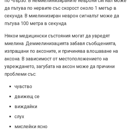
по -бързо. В немиелинизираните неврони сигнал може
да пътува по нервите със скорост около 1 метър в
секунда. В миелинизиран неврон сигналът може да
пътува 100 метра в секунда.
Някои медицински състояния могат да увредят
миелина. Демиелинизацията забавя съобщенията,
изпращани по аксоните, и причинява влошаване на
аксона. В зависимост от местоположението на
увреждането, загубата на аксон може да причини
проблеми със:
чувство
движещ се
виждайки
слух
мислейки ясно