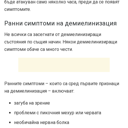
бъде атакуван само няколко часа, преди да се появят
симптомите.
Ранни симптоми на демиелинизация
Не всички са засегнати от демиелинизиращи
състояния по същия начин. Някои демиелинизиращи
симптоми обаче са много чести.
Ранните симптоми – които са сред първите признаци
на демиелинизация – включват:
загуба на зрение
проблеми с пикочния мехур или червата
необичайна нервна болка