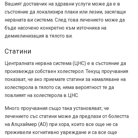
Вашият доставчик на здравни услуги може да е в
състояние да локализира плаки или лезии, засягащи
нервната ви система. След това лечението може да
бъде насочено конкретно към източника на
демиелинизация в тялото ви.
Статини
Централната нервна система (ЦНС) е в състояние да
произвежда собствен холестерол. Текущ
проучвания
показват, че ако приемате статини за намаляване на
холестерола в тялото си, няма вероятност те да
повлияят на холестерола в ЦНС.
Много проучвания също така установяват, че
лечението със статини може да предпази от болестта
на Алцхаймер (AD) при хора, които все още не са
преживели когнитивно увреждане и са все още