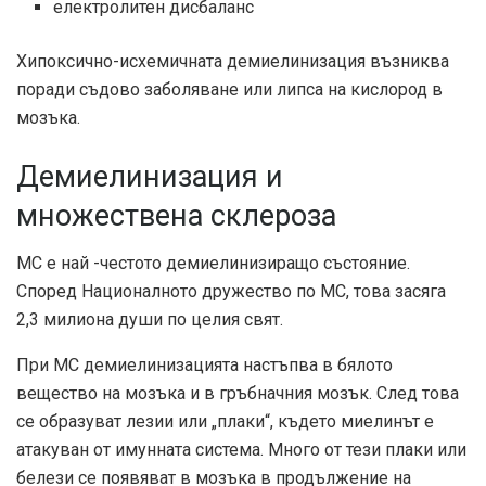
електролитен дисбаланс
Хипоксично-исхемичната демиелинизация възниква
поради съдово заболяване или липса на кислород в
мозъка.
Демиелинизация и
множествена склероза
МС е най -честото демиелинизиращо състояние.
Според Националното дружество по МС, това засяга
2,3 милиона души по целия свят.
При МС демиелинизацията настъпва в бялото
вещество на мозъка и в гръбначния мозък. След това
се образуват лезии или „плаки“, където миелинът е
атакуван от имунната система. Много от тези плаки или
белези се появяват в мозъка в продължение на