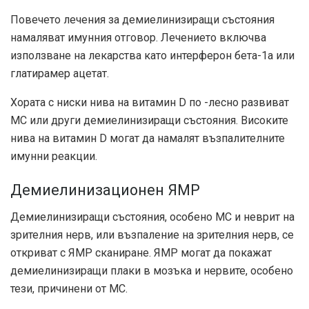
Повечето лечения за демиелинизиращи състояния
намаляват имунния отговор. Лечението включва
използване на лекарства като интерферон бета-1а или
глатирамер ацетат.
Хората с ниски нива на витамин D по -лесно развиват
МС или други демиелинизиращи състояния. Високите
нива на витамин D могат да намалят възпалителните
имунни реакции.
Демиелинизационен ЯМР
Демиелинизиращи състояния, особено МС и неврит на
зрителния нерв, или възпаление на зрителния нерв, се
откриват с ЯМР сканиране. ЯМР могат да покажат
демиелинизиращи плаки в мозъка и нервите, особено
тези, причинени от МС.