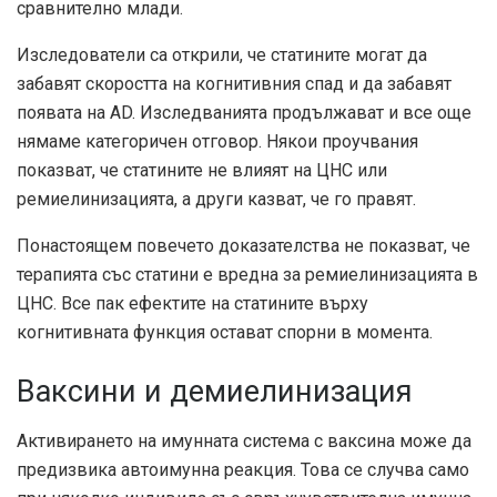
сравнително млади.
Изследователи
са открили, че статините могат да
забавят скоростта на когнитивния спад и да забавят
появата на AD. Изследванията продължават и все още
нямаме категоричен отговор. Някои проучвания
показват, че статините не влияят на ЦНС или
ремиелинизацията, а други казват, че го правят.
Понастоящем повечето доказателства не показват, че
терапията със статини е вредна за ремиелинизацията в
ЦНС. Все пак ефектите на статините върху
когнитивната функция остават спорни в момента.
Ваксини и демиелинизация
Активирането на имунната система с ваксина може да
предизвика автоимунна реакция. Това се случва само