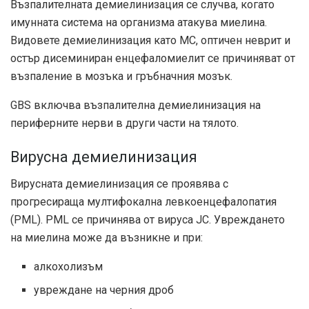
Възпалителната демиелинизация се случва, когато
имунната система на организма атакува миелина.
Видовете демиелинизация като МС, оптичен неврит и
остър дисеминиран енцефаломиелит се причиняват от
възпаление в мозъка и гръбначния мозък.
GBS включва възпалителна демиелинизация на
периферните нерви в други части на тялото.
Вирусна демиелинизация
Вирусната демиелинизация се проявява с
прогресираща мултифокална левкоенцефалопатия
(PML). PML се причинява от вируса JC. Увреждането
на миелина може да възникне и при:
алкохолизъм
увреждане на черния дроб