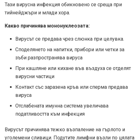
Тази вирусна инфекция обикновено се среща при
тийнейджъри и млади хора.
Какво причинява мононуклеозата:
Вирусът се предава чрез слюнка при целувка.
Споделянето на напитки, прибори или четки за
зъби разпространява вируса
При кашляне или кихане във въздуха се отделят
вирусни частици
Контакт със заразена кръв или сперма предава
вируса
Отслабената имунна система увеличава
податливостта към инфекция
Вирусът причинява тежко възпаление на гърлото и
уголемени сливици. Подутите лимфни възли по цялата