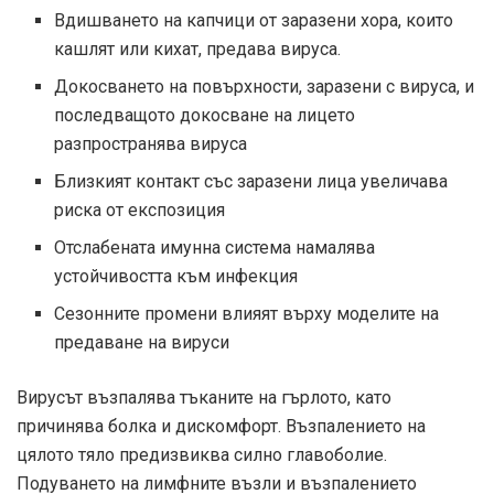
Вдишването на капчици от заразени хора, които
кашлят или кихат, предава вируса.
Докосването на повърхности, заразени с вируса, и
последващото докосване на лицето
разпространява вируса
Близкият контакт със заразени лица увеличава
риска от експозиция
Отслабената имунна система намалява
устойчивостта към инфекция
Сезонните промени влияят върху моделите на
предаване на вируси
Вирусът възпалява тъканите на гърлото, като
причинява болка и дискомфорт. Възпалението на
цялото тяло предизвиква силно главоболие.
Подуването на лимфните възли и възпалението