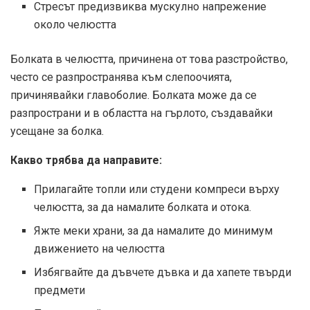
Стресът предизвиква мускулно напрежение
около челюстта
Болката в челюстта, причинена от това разстройство,
често се разпространява към слепоочията,
причинявайки главоболие. Болката може да се
разпространи и в областта на гърлото, създавайки
усещане за болка.
Какво трябва да направите:
Прилагайте топли или студени компреси върху
челюстта, за да намалите болката и отока.
Яжте меки храни, за да намалите до минимум
движението на челюстта
Избягвайте да дъвчете дъвка и да хапете твърди
предмети