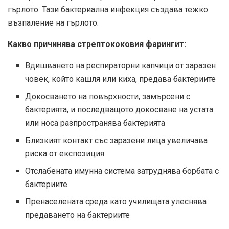
гърлото. Тази бактериална инфекция създава тежко
възпаление на гърлото.
Какво причинява стрептококовия фарингит:
Вдишването на респираторни капчици от заразен
човек, който кашля или киха, предава бактериите
Докосването на повърхности, замърсени с
бактерията, и последващото докосване на устата
или носа разпространява бактерията
Близкият контакт със заразени лица увеличава
риска от експозиция
Отслабената имунна система затруднява борбата с
бактериите
Пренаселената среда като училищата улеснява
предаването на бактериите