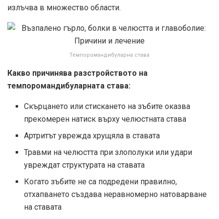
излъчва в множество области.
Темпоромандибуларна става
Какво причинява разстройството на
темпоромандибуларната става:
Скърцането или стискането на зъбите оказва
прекомерен натиск върху челюстната става
Артритът уврежда хрущяла в ставата
Травми на челюстта при злополуки или удари
увреждат структурата на ставата
Когато зъбите не са подредени правилно,
отхапването създава неравномерно натоварване
на ставата