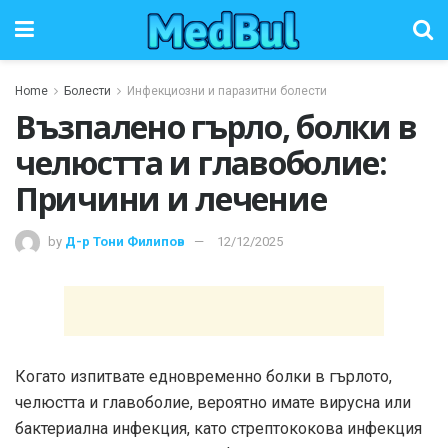
Home
Болести
Инфекциозни и паразитни болести
Възпалено гърло, болки в
челюстта и главоболие:
Причини и лечение
by
Д-р Тони Филипов
12/12/2025
Когато изпитвате едновременно болки в гърлото,
челюстта и главоболие, вероятно имате вирусна или
бактериална инфекция, като стрептококова инфекция