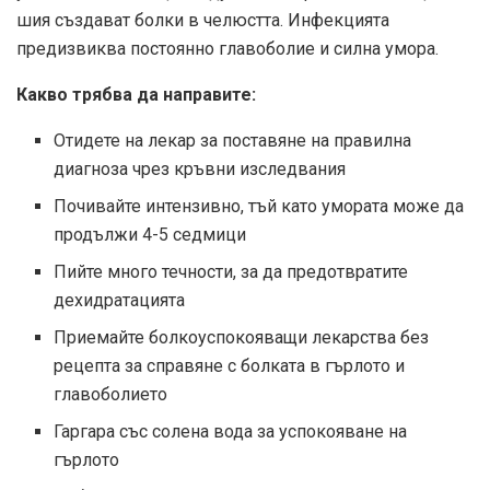
шия създават болки в челюстта. Инфекцията
предизвиква постоянно главоболие и силна умора.
Какво трябва да направите:
Отидете на лекар за поставяне на правилна
диагноза чрез кръвни изследвания
Почивайте интензивно, тъй като умората може да
продължи 4-5 седмици
Пийте много течности, за да предотвратите
дехидратацията
Приемайте болкоуспокояващи лекарства без
рецепта за справяне с болката в гърлото и
главоболието
Гаргара със солена вода за успокояване на
гърлото