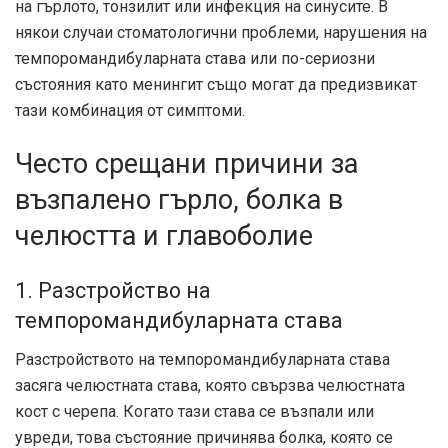
на гърлото, тонзилит или инфекция на синусите. В
някои случаи стоматологични проблеми, нарушения на
темпоромандибуларната става или по-сериозни
състояния като менингит също могат да предизвикат
тази комбинация от симптоми.
Често срещани причини за
възпалено гърло, болка в
челюстта и главоболие
1. Разстройство на
темпоромандибуларната става
Разстройството на темпоромандибуларната става
засяга челюстната става, която свързва челюстната
кост с черепа. Когато тази става се възпали или
увреди, това състояние причинява болка, която се