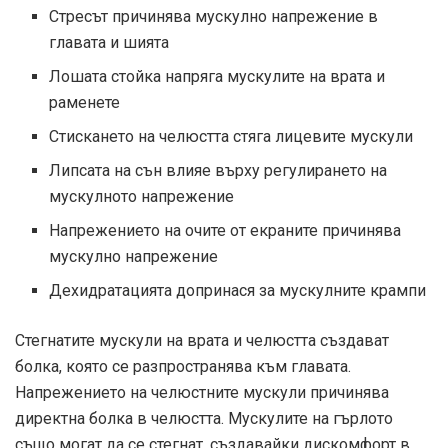
Стресът причинява мускулно напрежение в
главата и шията
Лошата стойка напряга мускулите на врата и
раменете
Стискането на челюстта стяга лицевите мускули
Липсата на сън влияе върху регулирането на
мускулното напрежение
Напрежението на очите от екраните причинява
мускулно напрежение
Дехидратацията допринася за мускулните крампи
Стегнатите мускули на врата и челюстта създават
болка, която се разпространява към главата.
Напрежението на челюстните мускули причинява
директна болка в челюстта. Мускулите на гърлото
също могат да се стегнат, създавайки дискомфорт в