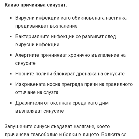
Какво причинява синузит:
Вирусни инфекции като обикновената настинка
предизвикват възпаление
Бактериалните инфекции се развиват след
вирусни инфекции
Алергиите причиняват хронично възпаление на
синусите
Носните полипи блокират дренажа на синусите
Изкривената носна преграда пречи на правилното
оттичане на слузта
Дразнители от околната среда като дим
възпаляват синусите
Запушените синуси създават налягане, което
причинява главоболие и болки в лицето. Болката се