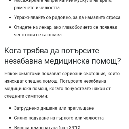
Масажирайте напрегнатите мускули на врата,
раменете и челюстта
Упражнявайте се редовно, за да намалите стреса
Отидете на лекар, ако главоболието се появява
често или се влошава
Кога трябва да потърсите
незабавна медицинска помощ?
Някои симптоми показват сериозни състояния, които
изискват спешна помощ. Потърсете незабавна
медицинска помощ, когато почувствате някой от
следните симптоми:
Затруднено дишане или преглъщане
Силно подуване на гърлото или челюстта
Висока температура (над 39°C)