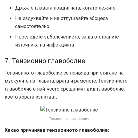
Дръжте главата повдигната, когато лежите
Не издухвайте и не отпушвайте абсцеса
самостоятелно
Проследете зъболечението, за да отстраните
източника на инфекцията
7. Тензионно главоболие
Тензионното главоболие се появява при стягане на
мускулите на главата, врата и раменете. Тензионното
главоболие е най-често срещаният вид главоболие,
което хората изпитват.
Тензионно главоболие
Какво причинява тензионното главоболие: