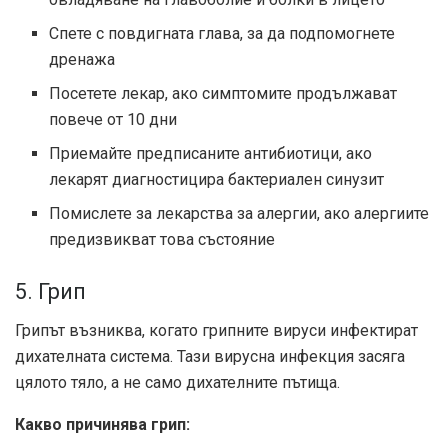
Спете с повдигната глава, за да подпомогнете
дренажа
Посетете лекар, ако симптомите продължават
повече от 10 дни
Приемайте предписаните антибиотици, ако
лекарят диагностицира бактериален синузит
Помислете за лекарства за алергии, ако алергиите
предизвикват това състояние
5. Грип
Грипът възниква, когато грипните вируси инфектират
дихателната система. Тази вирусна инфекция засяга
цялото тяло, а не само дихателните пътища.
Какво причинява грип: