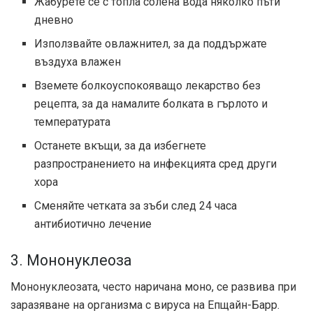
Жабурете се с топла солена вода няколко пъти
дневно
Използвайте овлажнител, за да поддържате
въздуха влажен
Вземете болкоуспокояващо лекарство без
рецепта, за да намалите болката в гърлото и
температурата
Останете вкъщи, за да избегнете
разпространението на инфекцията сред други
хора
Сменяйте четката за зъби след 24 часа
антибиотично лечение
3. Мононуклеоза
Мононуклеозата, често наричана моно, се развива при
заразяване на организма с вируса на Епщайн-Барр.