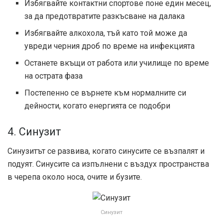
Избягвайте контактни спортове поне един месец,
за да предотвратите разкъсване на далака
Избягвайте алкохола, тъй като той може да
увреди черния дроб по време на инфекцията
Останете вкъщи от работа или училище по време
на острата фаза
Постепенно се върнете към нормалните си
дейности, когато енергията се подобри
4. Синузит
Синузитът се развива, когато синусите се възпалят и
подуят. Синусите са изпълнени с въздух пространства
в черепа около носа, очите и бузите.
Синузит