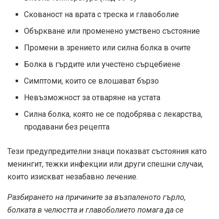
Скованост на врата с треска и главоболие
Объркване или променено умствено състояние
Промени в зрението или силна болка в очите
Болка в гърдите или учестено сърцебиене
Симптоми, които се влошават бързо
Невъзможност за отваряне на устата
Силна болка, която не се подобрява с лекарства,
продавани без рецепта
Тези предупредителни знаци показват състояния като
менингит, тежки инфекции или други спешни случаи,
които изискват незабавно лечение.
Разбирането на причините за възпаленото гърло,
болката в челюстта и главоболието помага да се