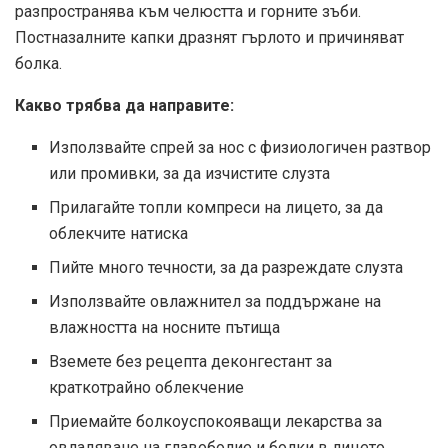
разпространява към челюстта и горните зъби.
Постназалните капки дразнят гърлото и причиняват
болка.
Какво трябва да направите:
Използвайте спрей за нос с физиологичен разтвор
или промивки, за да изчистите слузта
Прилагайте топли компреси на лицето, за да
облекчите натиска
Пийте много течности, за да разреждате слузта
Използвайте овлажнител за поддържане на
влажността на носните пътища
Вземете без рецепта деконгестант за
краткотрайно облекчение
Приемайте болкоуспокояващи лекарства за
овладяване на главоболие и болки в лицето