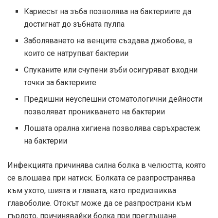
Кариесът на зъба позволява на бактериите да
достигнат до зъбната пулпа
Заболяването на венците създава джобове, в
които се натрупват бактерии
Спуканите или счупени зъби осигуряват входни
точки за бактериите
Предишни неуспешни стоматологични дейности
позволяват проникването на бактерии
Лошата орална хигиена позволява свръхрастеж
на бактерии
Инфекцията причинява силна болка в челюстта, която
се влошава при натиск. Болката се разпространява
към ухото, шията и главата, като предизвиква
главоболие. Отокът може да се разпространи към
гърлото, причинявайки болка при преглъщане.