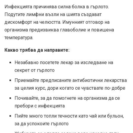
Инфекцията причинява силна болка в гърлото.
Подутите лимфни възли на шията създават
дискомфорт на челюстта. Имунният отговор на
организма предизвиква главоболие и повишена
температура.
Какво трябва да направите:
Незабавно посетете лекар за изследване на
секрет от гърлото
Приемайте предписаните антибиотични лекарства
за целия курс, дори когато се чувствате по-добре
Почивайте, за да помогнете на организма да се
пребори с инфекцията
Пийте много топли течности като чай или бульон,
за да успокоите гърлото