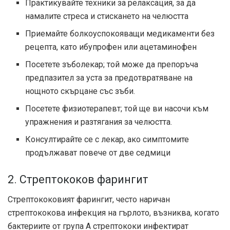
Практикувайте техники за релаксация, за да
намалите стреса и стискането на челюстта
Приемайте болкоуспокояващи медикаменти без
рецепта, като ибупрофен или ацетаминофен
Посетете зъболекар; той може да препоръча
предпазител за уста за предотвратяване на
нощното скърцане със зъби.
Посетете физиотерапевт; той ще ви насочи към
упражнения и разтягания за челюстта.
Консултирайте се с лекар, ако симптомите
продължават повече от две седмици
2. Стрептококов фарингит
Стрептококовият фарингит, често наричан
стрептококова инфекция на гърлото, възниква, когато
бактериите от група А стрептококи инфектират