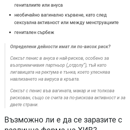
гениталиите или ануса
необичайно вагинално кървене, като след
сексуална активност или между менструациите
генитален сърбеж
Определени дейности имат ли по-висок риск?
Сексът пенис в ануса е най-рисков, особено за
възприемчивия партньор („отдолу“), тъй като
лигавицата на ректума е тънка, което улеснява
навлизането на вируса в кръвта.
Сексът с пенис във вагината, макар и не толкова
рискован, също се счита за по-рискова активност и за
двете страни.
Възможно ли е да се заразите с