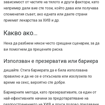
зависимост от частите на тялото и други фактори, като
например дали вие сте този, който дава или получава
споменатия съвет, ако едната или двете страни
приемат лекарства за ХИВ и др.
Какво ако…
Нека да разбием някои често срещани сценарии, за да
ви помогнем да прецените риска.
Използван е презерватив или бариера
дишайте. Стига бариерата да е била използвана
правилно и да не се е откъснала или изхлузила по
време на секс, вероятно сте добре.
Бариерните методи, като презервативите, са един от
най-ефективните начини за предотвратяване на
разпространението на ХИВ и други полово предавани