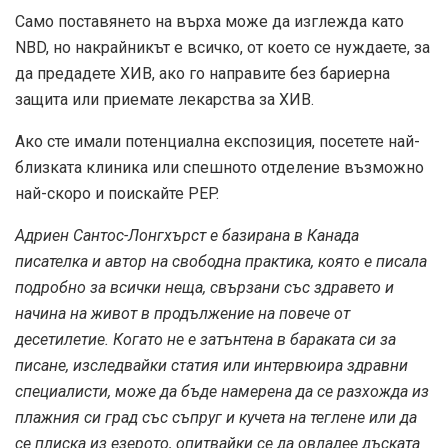
Само поставянето на върха може да изглежда като
NBD, но накрайникът е всичко, от което се нуждаете, за
да предадете ХИВ, ако го направите без бариерна
защита или приемате лекарства за ХИВ.
Ако сте имали потенциална експозиция, посетете най-
близката клиника или спешното отделение възможно
най-скоро и поискайте PEP.
Адриен Сантос-Лонгхърст е базирана в Канада
писателка и автор на свободна практика, която е писала
подробно за всички неща, свързани със здравето и
начина на живот в продължение на повече от
десетилетие. Когато не е затънтена в бараката си за
писане, изследвайки статия или интервюира здравни
специалисти, може да бъде намерена да се разхожда из
плажния си град със съпруг и кучета на теглене или да
се плиска из езерото, опитвайки се да овладее дъската