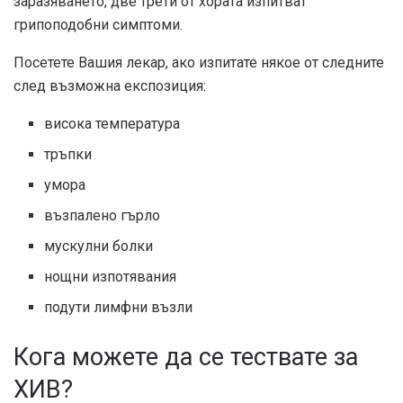
заразяването, две трети от хората изпитват
грипоподобни симптоми.
Посетете Вашия лекар, ако изпитате някое от следните
след възможна експозиция:
висока температура
тръпки
умора
възпалено гърло
мускулни болки
нощни изпотявания
подути лимфни възли
Кога можете да се тествате за
ХИВ?