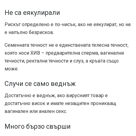
Не са еякулирали
Рискът определено е по-нисък, ако не еякулират, но не
е напълно безрисков.
Семенната течност не е единствената телесна течност,
която носи ХИВ – предварителна сперма, вагинални
течности, ректални течности и слуз, а кръвта също
може.
Случи се само веднъж
Достатъчно е веднъж, ако вирусният товар е
достатъчно висок и имате незащитен проникващ
вагинален или анален секс.
Много бързо свърши