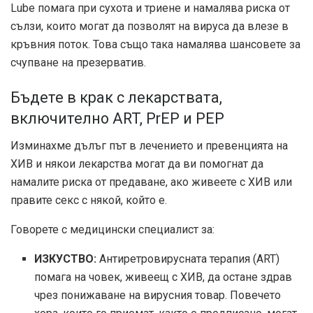
Lube помага при сухота и триене и намалява риска от
сълзи, които могат да позволят на вируса да влезе в
кръвния поток. Това също така намалява шансовете за
счупване на презерватив.
Бъдете в крак с лекарствата,
включително ART, PrEP и PEP
Изминахме дълъг път в лечението и превенцията на
ХИВ и някои лекарства могат да ви помогнат да
намалите риска от предаване, ако живеете с ХИВ или
правите секс с някой, който е.
Говорете с медицински специалист за:
ИЗКУСТВО:
Антиретровирусната терапия (ART)
помага на човек, живеещ с ХИВ, да остане здрав
чрез понижаване на вирусния товар. Повечето