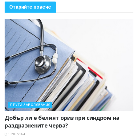
Открийте повече
ДРУГИ ЗАБОЛЯВАНИЯ
Добър ли е белият ориз при синдром на
раздразнените черва?
19/03/2024