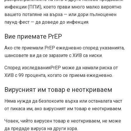
инфекции (ППИ), което прави много малко вероятно
вашето потапяне на върха — или дори пълноценен
паунд-фест — да доведе до инфекция.
Вие приемате PrEP
Ако сте приемали PrEP ежедневно според указанията,
шансовете ви да се заразите с ХИВ са ниски.
Според
изследвания
PrEP може да намали риска от
ХИВ с 99 процента, когато се приема ежедневно.
Вирусният им товар е неоткриваем
Няма нужда да безпокоите върха или останалата част
от пикаса им, ако вирусният им товар е неоткриваем.
Човек, чийто вирусен товар е неоткриваем, не може
да предаде вируса на други хора.