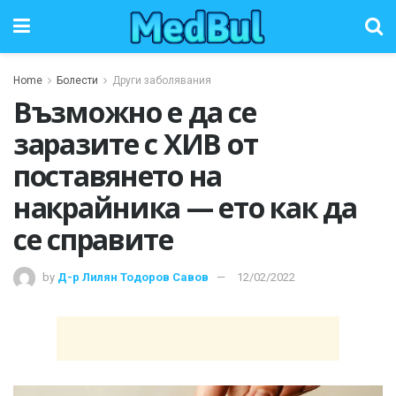
Home
Болести
Други заболявания
Възможно е да се
заразите с ХИВ от
поставянето на
накрайника — ето как да
се справите
by
Д-р Лилян Тодоров Савов
12/02/2022