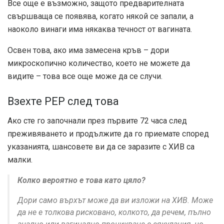
Все още е възможно, защото предварителната
свършваща се появява, когато някой се запали, а
наоколо винаги има някаква течност от вагината.
Освен това, ако има замесена кръв – дори
микроскопично количество, което не можете да
видите – това все още може да се случи.
Взехте PEP след това
Ако сте го започнали през първите 72 часа след
преживяването и продължите да го приемате според
указанията, шансовете ви да се заразите с ХИВ са
малки.
Колко вероятно е това като цяло?
Дори само върхът може да ви изложи на ХИВ. Може
да не е толкова рисковано, колкото, да речем, пълно