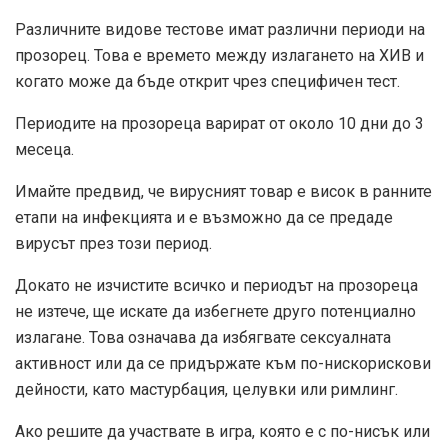
Различните видове тестове имат различни периоди на
прозорец. Това е времето между излагането на ХИВ и
когато може да бъде открит чрез специфичен тест.
Периодите на прозореца варират от около 10 дни до 3
месеца.
Имайте предвид, че вирусният товар е висок в ранните
етапи на инфекцията и е възможно да се предаде
вирусът през този период.
Докато не изчистите всичко и периодът на прозореца
не изтече, ще искате да избегнете друго потенциално
излагане. Това означава да избягвате сексуалната
активност или да се придържате към по-нискорискови
дейности, като мастурбация, целувки или римлинг.
Ако решите да участвате в игра, която е с по-нисък или