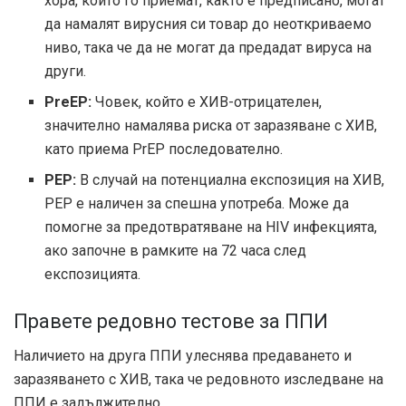
хора, които го приемат, както е предписано, могат
да намалят вирусния си товар до неоткриваемо
ниво, така че да не могат да предадат вируса на
други.
PreEP:
Човек, който е ХИВ-отрицателен,
значително намалява риска от заразяване с ХИВ,
като приема PrEP последователно.
PEP:
В случай на потенциална експозиция на ХИВ,
PEP е наличен за спешна употреба. Може да
помогне за предотвратяване на HIV инфекцията,
ако започне в рамките на 72 часа след
експозицията.
Правете редовно тестове за ППИ
Наличието на друга ППИ улеснява предаването и
заразяването с ХИВ, така че редовното изследване на
ППИ е задължително.