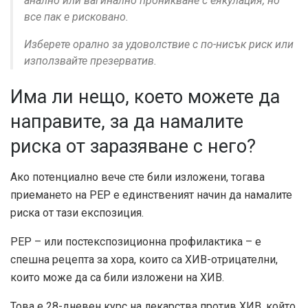
анално или вагинално проникване с еякулация, но
все пак е рисковано.
Изберете орално за удоволствие с по-нисък риск или
използвайте презерватив.
Има ли нещо, което можете да
направите, за да намалите
риска от заразяване с него?
Ако потенциално вече сте били изложени, тогава
приемането на PEP е единственият начин да намалите
риска от тази експозиция.
PEP – или постекспозиционна профилактика – е
спешна рецепта за хора, които са ХИВ-отрицателни,
които може да са били изложени на ХИВ.
Това е 28-дневен курс на лекарства против ХИВ, който