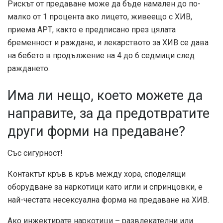
Рискът от предаване може да бъде намален до по-
малко от
1 процента
ако лицето, живеещо с ХИВ,
приема АРТ, както е предписано през цялата
бременност и раждане, и лекарството за ХИВ се дава
на бебето в продължение на 4 до 6 седмици след
раждането.
Има ли нещо, което можете да
направите, за да предотвратите
други форми на предаване?
Със сигурност!
Контактът кръв в кръв между хора, споделящи
оборудване за наркотици като игли и спринцовки, е
най-честата несексуална форма на предаване на ХИВ.
Ако инжектирате наркотици – развлекателни или