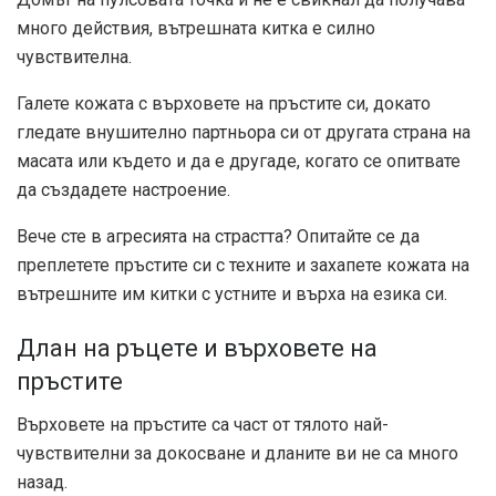
много действия, вътрешната китка е силно
чувствителна.
Галете кожата с върховете на пръстите си, докато
гледате внушително партньора си от другата страна на
масата или където и да е другаде, когато се опитвате
да създадете настроение.
Вече сте в агресията на страстта? Опитайте се да
преплетете пръстите си с техните и захапете кожата на
вътрешните им китки с устните и върха на езика си.
Длан на ръцете и върховете на
пръстите
Върховете на пръстите са част от тялото
най-
чувствителни
за докосване и дланите ви не са много
назад.