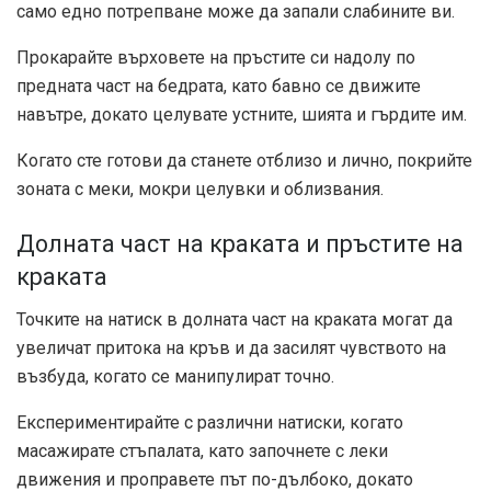
само едно потрепване може да запали слабините ви.
Прокарайте върховете на пръстите си надолу по
предната част на бедрата, като бавно се движите
навътре, докато целувате устните, шията и гърдите им.
Когато сте готови да станете отблизо и лично, покрийте
зоната с меки, мокри целувки и облизвания.
Долната част на краката и пръстите на
краката
Точките на натиск в долната част на краката могат да
увеличат притока на кръв и да засилят чувството на
възбуда, когато се манипулират точно.
Експериментирайте с различни натиски, когато
масажирате стъпалата, като започнете с леки
движения и проправете път по-дълбоко, докато