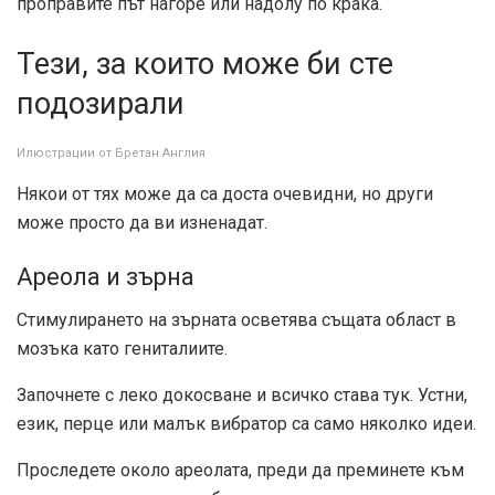
проправите път нагоре или надолу по крака.
Тези, за които може би сте
подозирали
Илюстрации от Бретан Англия
Някои от тях може да са доста очевидни, но други
може просто да ви изненадат.
Ареола и зърна
Стимулирането на зърната осветява същата област в
мозъка като гениталиите.
Започнете с леко докосване и всичко става тук. Устни,
език, перце или малък вибратор са само няколко идеи.
Проследете около ареолата, преди да преминете към