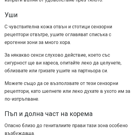
Уши
С чувствителна кожа отвън и стотици сензорни
рецептори отвътре, ушите оглавяват списъка с
ерогенни зони за много хора.
За някакво секси слухово действие, което със
сигурност ще ви хареса, опитайте леко да целунете,
облизвате или гризате ушите на партньора си.
Можете също да се възползвате от тези сензорни
рецептори, като шепнете или леко духате в ухото им за
по-изтръпване.
Пъп и долна част на корема
Опасно близо до гениталиите прави тази зона особено
възбуждаща.