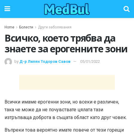
Home
Болести
Други заболявания
Всичко, което трябва да
знаете за ерогенните зони
by
Д-р Лилян Тодоров Савов
05/01/2022
Всички имаме ерогенни зони, но всеки е различен,
така че може да не почувствате цялата тази
изтръпваща доброта в същата област като друг човек.
Въпреки това вероятно имате повече от тези горещи