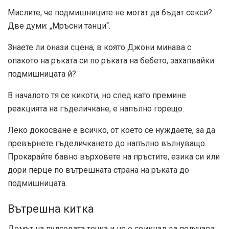
Мислите, че подмишниците не могат да бъдат секси?
Две думи: „Мръсни танци“.
Знаете ли онази сцена, в която Джони минава с
опакото на ръката си по ръката на бебето, захапвайки
подмишницата й?
В началото тя се кикоти, но след като премине
реакцията на гъделичкане, е напълно горещо.
Леко докосване е всичко, от което се нуждаете, за да
превърнете гъделичкането до напълно вълнуващо.
Прокарайте бавно върховете на пръстите, езика си или
дори перце по вътрешната страна на ръката до
подмишницата.
Вътрешна китка
Домът на пулсовата точка и не е свикнал да получава