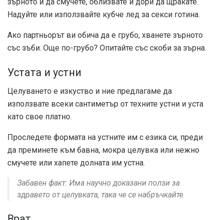
зърното и да смучете, облизвате и дори да щракате.
Надуйте или използвайте кубче лед за секси готина.
Ако партньорът ви обича да е грубо, хванете зърното
със зъби. Още по-грубо? Опитайте със скоби за зърна.
Устата и устни
Целуването е изкуство и ние предлагаме да
използвате всеки сантиметър от техните устни и уста
като свое платно.
Проследете формата на устните им с езика си, преди
да преминете към бавна, мокра целувка или нежно
смучете или хапете долната им устна.
Забавен факт: Има научно доказани ползи за
здравето от целувката, така че се набръчкайте.
Врат