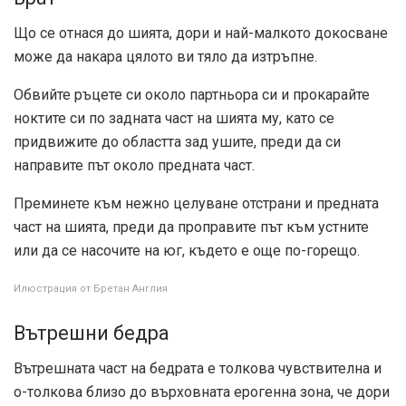
Що се отнася до шията, дори и най-малкото докосване
може да накара цялото ви тяло да изтръпне.
Обвийте ръцете си около партньора си и прокарайте
ноктите си по задната част на шията му, като се
придвижите до областта зад ушите, преди да си
направите път около предната част.
Преминете към нежно целуване отстрани и предната
част на шията, преди да проправите път към устните
или да се насочите на юг, където е още по-горещо.
Илюстрация от Бретан Англия
Вътрешни бедра
Вътрешната част на бедрата е толкова чувствителна и
о-толкова близо до върховната ерогенна зона, че дори