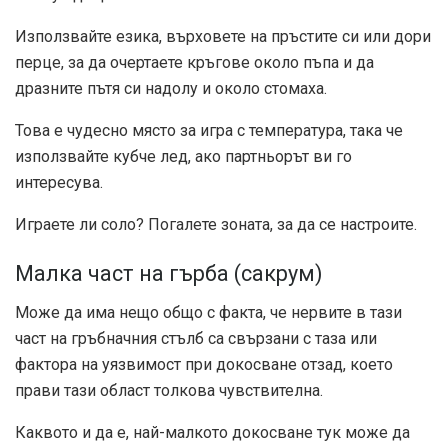
Използвайте езика, върховете на пръстите си или дори
перце, за да очертаете кръгове около пъпа и да
дразните пътя си надолу и около стомаха.
Това е чудесно място за игра с температура, така че
използвайте кубче лед, ако партньорът ви го
интересува.
Играете ли соло? Погалете зоната, за да се настроите.
Малка част на гърба (сакрум)
Може да има нещо общо с факта, че нервите в тази
част на гръбначния стълб са свързани с таза или
фактора на уязвимост при докосване отзад, което
прави тази област толкова чувствителна.
Каквото и да е, най-малкото докосване тук може да