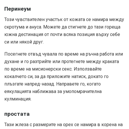
Перинеум
Този чувствителен участък от кожата се намира между
скротума и ануса. Можете да стигнете до тази гореща
южна дестинация от почти всяка позиция върху себе
си или някой друг.
Посегнете отвъд чувала по време на ръчна работа или
духане и го разтрийте или протегнете между краката
по време на мисионерски секс. Използвайте
кокалчето си, за да приложите натиск, докато го
плъзгате напред-назад. Направете го, когато
еякулацията наближава за умопомрачителна
кулминация.
простата
Тази жлеза с размерите на орех се намира в корена на