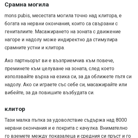
Срамна могила
mons pubis, месестата могила точно над клитора, е
богата на нервни окончания, които са свързани с
гениталиите. Масажирането на зоната с движение
нагоре и надолу може индиректно да стимулира
срамните устни и клитора.
Ако партньорът ви е възприемчив към повече,
преминете към целуване на зоната, след което
използвайте върха на езика си, за да оближете пътя си
надолу. Ако си играете със себе си, масажирайте или
вибейте, за да повишите възбудата си.
клитор
Тази малка пъпка за удоволствие съдържа над 8000
нервни окончания и е покрита с качулка. Внимателно
го вземете между показалеца и средния си пръст и го