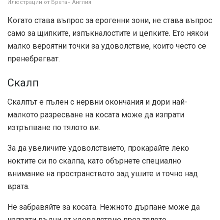
Илюстрации от Бретан Англия
Когато става въпрос за ерогенни зони, не става въпрос
само за щипките, изпъкналостите и цепките. Ето някои
малко вероятни точки за удоволствие, които често се
пренебрегват.
Скалп
Скалпът е пълен с нервни окончания и дори най-
малкото разресване на косата може да изпрати
изтръпване по тялото ви.
За да увеличите удоволствието, прокарайте леко
ноктите си по скалпа, като обърнете специално
внимание на пространството зад ушите и точно над
врата.
Не забравяйте за косата. Нежното дърпане може да
изпрати вълни от удоволствие през тялото.