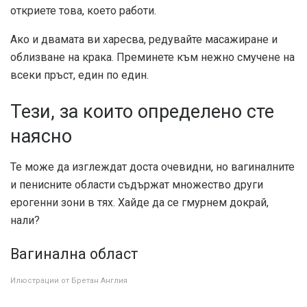
откриете това, което работи.
Ако и двамата ви харесва, редувайте масажиране и
облизване на крака. Преминете към нежно смучене на
всеки пръст, един по един.
Тези, за които определено сте
наясно
Те може да изглеждат доста очевидни, но вагиналните
и пенисните области съдържат множество други
ерогенни зони в тях. Хайде да се гмурнем докрай,
нали?
Вагинална област
Илюстрации от Бретан Англия