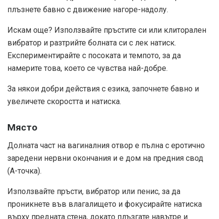
плъзнете бавно с движение нагоре-надолу.
Искам още? Използвайте пръстите си или клиторален
вибратор и разтрийте болната си с лек натиск.
Експериментирайте с посоката и темпото, за да
намерите това, което се чувства най-добре.
За някои добри действия с езика, започнете бавно и
увеличете скоростта и натиска.
Място
Долната част на вагиналния отвор е пълна с еротично
заредени нервни окончания и е дом на предния свод
(А-точка).
Използвайте пръсти, вибратор или пенис, за да
проникнете във влагалището и фокусирайте натиска
върху предната стена, докато плъзгате навътре и