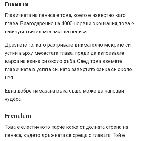
Главата
Главичката на пениса е това, което е известно като
глава. Благодарение на 4000 нервни окончания, това е
най-чувствителната част на пениса.
Дразнете го, като разтривате внимателно мокрите си
устни върху месестата глава, преди да използвате
върха на езика си около ръба. След това вземете
главичката в устата си, като завъртите езика си около
нея.
Една добре намазана ръка също може да направи
чудеса.
Frenulum
Това е еластичното парче кожа от долната страна на
пениса, където дръжката се среща с главата. Той е