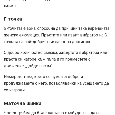
навън.
Г точка
G-точката е зона, способна да причини така наречената
женска еякулация. Пръстите или извит вибратор на G-
точката са най-добрият ви залог за достигане.
С добро количество смазка, завъртете вибратора или
пръста си нагоре към пъпа и го преместете с
движение „дойде насам“.
Намерете това, което се чувства добре и
продължавайте с него, позволявайки на усещането да
се изгради.
Маточна шийка
Човек трябва да бъде напълно възбуден, за да се