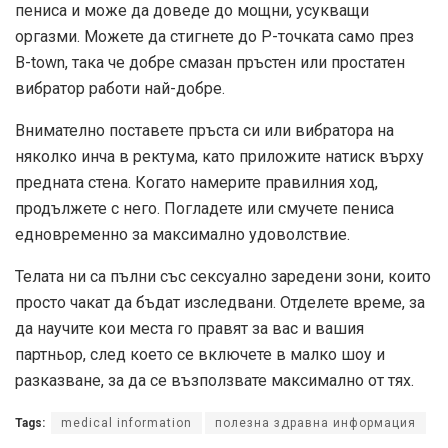
пениса и може да доведе до мощни, усукващи
оргазми. Можете да стигнете до P-точката само през
B-town, така че добре смазан пръстен или простатен
вибратор работи най-добре.
Внимателно поставете пръста си или вибратора на
няколко инча в ректума, като приложите натиск върху
предната стена. Когато намерите правилния ход,
продължете с него. Погладете или смучете пениса
едновременно за максимално удоволствие.
Телата ни са пълни със сексуално заредени зони, които
просто чакат да бъдат изследвани. Отделете време, за
да научите кои места го правят за вас и вашия
партньор, след което се включете в малко шоу и
разказване, за да се възползвате максимално от тях.
Tags:
medical information
полезна здравна информация