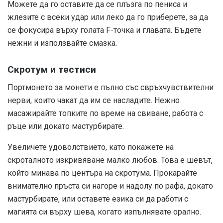
Можете да го оставите да се плъзга по пениса и
жлезите с всеки удар или леко да го приберете, за да
се фокусира върху голата F-точка и главата. Бъдете
нежни и използвайте смазка.
Скротум и тестиси
Портмонето за монети е пълно със свръхчувствителни
нерви, които чакат да им се насладите. Нежно
масажирайте топките по време на свиване, работа с
ръце или докато мастурбирате.
Увеличете удоволствието, като покажете на
скроталното изкривяване малко любов. Това е шевът,
който минава по центъра на скротума. Прокарайте
внимателно пръста си нагоре и надолу по рафа, докато
мастурбирате, или оставете езика си да работи с
магията си върху шева, когато изпълнявате орално.