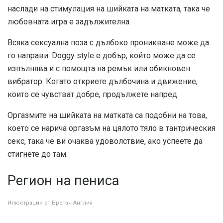
наслади на стимулация на шийката на матката, така че
любовната игра е задължителна.
Всяка сексуална поза с дълбоко проникване може да
го направи. Doggy style е добър, който може да се
изпълнява и с помощта на ремък или обикновен
вибратор. Когато откриете дълбочина и движение,
които се чувстват добре, продължете напред.
Оргазмите на шийката на матката са подобни на това,
което се нарича оргазъм на цялото тяло в тантрическия
секс, така че ви очаква удоволствие, ако успеете да
стигнете до там.
Регион на пениса
Илюстрации от Бретан Англия