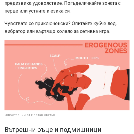
предизвика удоволствие. Погъделичкайте зоната с
перце или устните и езика си.
Чувствате се приключенски? Опитайте кубче лед,
вибратор или въртящо колело за сетивна игра.
Илюстрации от Бретан Англия
Вътрешни ръце и подмишници