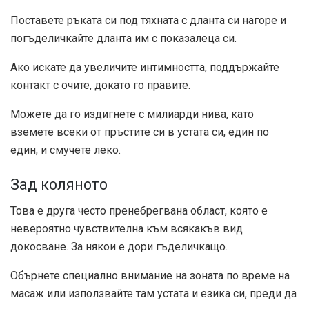
Поставете ръката си под тяхната с дланта си нагоре и
погъделичкайте дланта им с показалеца си.
Ако искате да увеличите интимността, поддържайте
контакт с очите, докато го правите.
Можете да го издигнете с милиарди нива, като
вземете всеки от пръстите си в устата си, един по
един, и смучете леко.
Зад коляното
Това е друга често пренебрегвана област, която е
невероятно чувствителна към всякакъв вид
докосване. За някои е дори гъделичкащо.
Обърнете специално внимание на зоната по време на
масаж или използвайте там устата и езика си, преди да