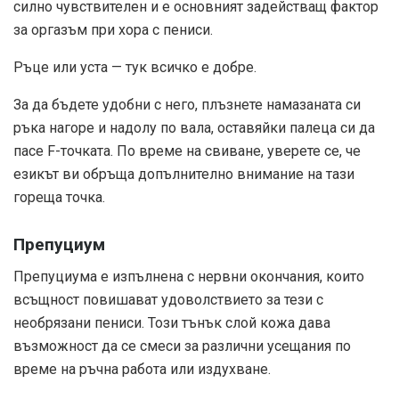
силно чувствителен и е основният задействащ фактор
за оргазъм при хора с пениси.
Ръце или уста — тук всичко е добре.
За да бъдете удобни с него, плъзнете намазаната си
ръка нагоре и надолу по вала, оставяйки палеца си да
пасе F-точката. По време на свиване, уверете се, че
езикът ви обръща допълнително внимание на тази
гореща точка.
Препуциум
Препуциума е изпълнена с нервни окончания, които
всъщност повишават удоволствието за тези с
необрязани пениси. Този тънък слой кожа дава
възможност да се смеси за различни усещания по
време на ръчна работа или издухване.