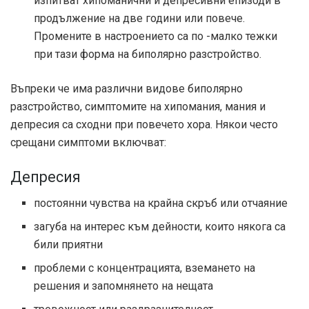
изпитват хипоманични и депресивни епизоди в
продължение на две години или повече.
Промените в настроението са по -малко тежки
при тази форма на биполярно разстройство.
Въпреки че има различни видове биполярно
разстройство, симптомите на хипомания, мания и
депресия са сходни при повечето хора. Някои често
срещани симптоми включват:
Депресия
постоянни чувства на крайна скръб или отчаяние
загуба на интерес към дейности, които някога са
били приятни
проблеми с концентрацията, вземането на
решения и запомнянето на нещата