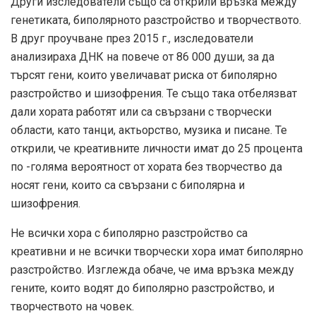
Други изследователи също са открили връзка между
генетиката, биполярното разстройство и творчеството.
В друг
проучване през 2015 г.
, изследователи
анализираха ДНК на повече от 86 000 души, за да
търсят гени, които увеличават риска от биполярно
разстройство и шизофрения. Те също така отбелязват
дали хората работят или са свързани с творчески
области, като танци, актьорство, музика и писане. Те
открили, че креативните личности имат до 25 процента
по -голяма вероятност от хората без творчество да
носят гени, които са свързани с биполярна и
шизофрения.
Не всички хора с биполярно разстройство са
креативни и не всички творчески хора имат биполярно
разстройство. Изглежда обаче, че има връзка между
гените, които водят до биполярно разстройство, и
творчеството на човек.