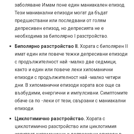
заболяване Имам поне един маниакален епизод.
Тези маниакални епизоди могат да бъдат
предшествани или последвани от голям
депресивен епизод, но депресията не е
необходима за биполярно I разстройство.
Биполярно разстройство II.
Хората с биполярен II
имат един или повече тежки депресивни епизоди
с продължителност най -малко две седмици,
както и един или повече леки хипоманични
епизоди с продължителност най -малко четири
дни. В хипоманични епизоди хората все още са
възбудими, енергични и импулсивни. Симптомите
обаче са по -леки от тези, свързани с маниакални
епизоди.
Циклотимично разстройство.
Хората с
циклотимично разстройство или циклотимия