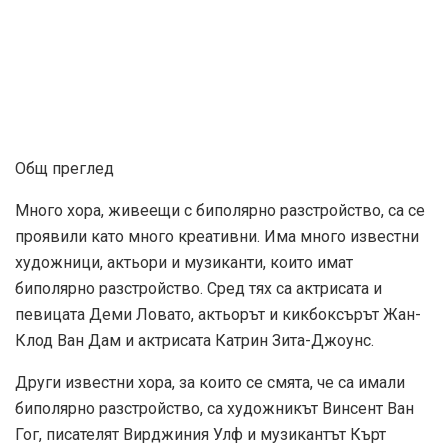
Общ преглед
Много хора, живеещи с биполярно разстройство, са се
проявили като много креативни. Има много известни
художници, актьори и музиканти, които имат
биполярно разстройство. Сред тях са актрисата и
певицата Деми Ловато, актьорът и кикбоксърът Жан-
Клод Ван Дам и актрисата Катрин Зита-Джоунс.
Други известни хора, за които се смята, че са имали
биполярно разстройство, са художникът Винсент Ван
Гог, писателят Вирджиния Улф и музикантът Кърт