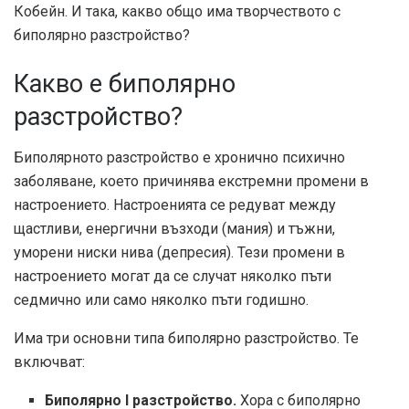
Кобейн. И така, какво общо има творчеството с
биполярно разстройство?
Какво е биполярно
разстройство?
Биполярното разстройство е хронично психично
заболяване, което причинява екстремни промени в
настроението. Настроенията се редуват между
щастливи, енергични възходи (мания) и тъжни,
уморени ниски нива (депресия). Тези промени в
настроението могат да се случат няколко пъти
седмично или само няколко пъти годишно.
Има три основни типа биполярно разстройство. Те
включват:
Биполярно I разстройство.
Хора с биполярно