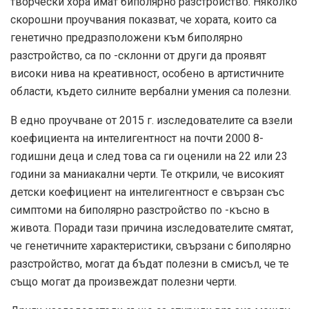
творчески хора имат биполярно разстройство. Няколко
скорошни проучвания показват, че хората, които са
генетично предразположени към биполярно
разстройство, са по -склонни от други да проявят
високи нива на креативност, особено в артистичните
области, където силните вербални умения са полезни.
В едно проучване от 2015 г. изследователите са взели
коефициента на интелигентност на почти 2000 8-
годишни деца и след това са ги оценили на 22 или 23
години за маниакални черти. Те открили, че високият
детски коефициент на интелигентност е свързан със
симптоми на биполярно разстройство по -късно в
живота. Поради тази причина изследователите смятат,
че генетичните характеристики, свързани с биполярно
разстройство, могат да бъдат полезни в смисъл, че те
също могат да произвеждат полезни черти.