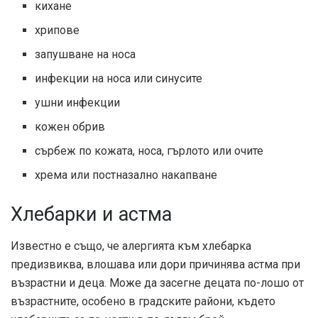
кихане
хрипове
запушване на носа
инфекции на носа или синусите
ушни инфекции
кожен обрив
сърбеж по кожата, носа, гърлото или очите
хрема или постназално накапване
Хлебарки и астма
Известно е също, че алергията към хлебарка
предизвиква, влошава или дори причинява астма при
възрастни и деца. Може да засегне децата по-лошо от
възрастните, особено в градските райони, където