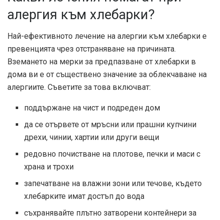
алергия към хлебарки?
Най-ефективното лечение на алергии към хлебарки е
превенцията чрез отстраняване на причината.
Вземането на мерки за предпазване от хлебарки в
дома ви е от съществено значение за облекчаване на
алергиите. Съветите за това включват:
поддържане на чист и подреден дом
да се отървете от мръсни или прашни купчини
дрехи, чинии, хартии или други вещи
редовно почистване на плотове, печки и маси с
храна и трохи
запечатване на влажни зони или течове, където
хлебарките имат достъп до вода
съхранявайте плътно затворени контейнери за