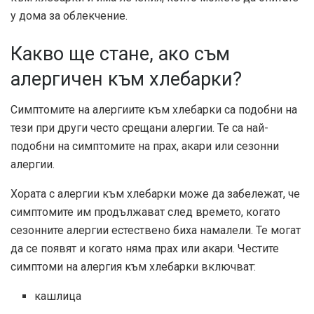
у дома за облекчение.
Какво ще стане, ако съм
алергичен към хлебарки?
Симптомите на алергиите към хлебарки са подобни на
тези при други често срещани алергии. Те са най-
подобни на симптомите на прах, акари или сезонни
алергии.
Хората с алергии към хлебарки може да забележат, че
симптомите им продължават след времето, когато
сезонните алергии естествено биха намалели. Те могат
да се появят и когато няма прах или акари. Честите
симптоми на алергия към хлебарки включват:
кашлица