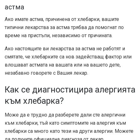
астма
Ако имате астма, причинена от хлебарки, вашите
типични лекарства за астма трябва да помогнат по
време на пристъпи, независимо от причината.
Ако настоящите ви лекарства за астма не работят и
смятате, че хлебарките са нов задействащ фактор или
влошават астмата на вашата или на вашето дете,
незабавно говорете с Вашия лекар.
Как се диагностицира алергията
към хлебарка?
Може да е трудно да разберете дали сте алергични
към хлебарки, тъй като симптомите на алергия към
хлебарки са много като тези на други алергии. Можете
да получите официална диагноза от лекар.