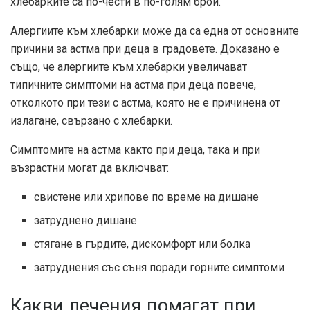
хлебарките са по-чести в по-голям брой.
Алергиите към хлебарки може да са една от основните
причини за астма при деца в градовете. Доказано е
също, че алергиите към хлебарки увеличават
типичните симптоми на астма при деца повече,
отколкото при тези с астма, която не е причинена от
излагане, свързано с хлебарки.
Симптомите на астма както при деца, така и при
възрастни могат да включват:
свистене или хрипове по време на дишане
затруднено дишане
стягане в гърдите, дискомфорт или болка
затруднения със съня поради горните симптоми
Какви лечения помагат при