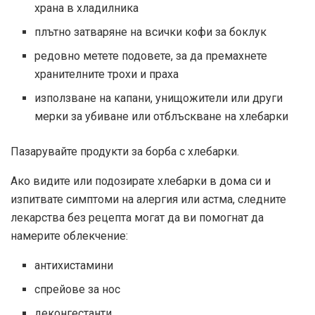
храна в хладилника
плътно затваряне на всички кофи за боклук
редовно метете подовете, за да премахнете
хранителните трохи и праха
използване на капани, унищожители или други
мерки за убиване или отблъскване на хлебарки
Пазарувайте продукти за борба с хлебарки.
Ако видите или подозирате хлебарки в дома си и
изпитвате симптоми на алергия или астма, следните
лекарства без рецепта могат да ви помогнат да
намерите облекчение:
антихистамини
спрейове за нос
деконгестанти