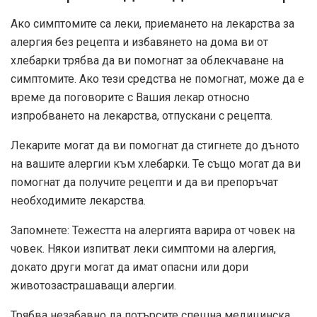
Ако симптомите са леки, приемането на лекарства за
алергия без рецепта и избавянето на дома ви от
хлебарки трябва да ви помогнат за облекчаване на
симптомите. Ако тези средства не помогнат, може да е
време да поговорите с Вашия лекар относно
изпробването на лекарства, отпускани с рецепта.
Лекарите могат да ви помогнат да стигнете до дъното
на вашите алергии към хлебарки. Те също могат да ви
помогнат да получите рецепти и да ви препоръчат
необходимите лекарства.
Запомнете: Тежестта на алергията варира от човек на
човек. Някои изпитват леки симптоми на алергия,
докато други могат да имат опасни или дори
животозастрашаващи алергии.
Трябва незабавно да потърсите спешна медицинска