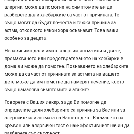
алергии, може да помогне на симптомите ви да
разберете дали хлебарките са част от причината. Те
също могат да бъдат по-честа и тежка причина за
астма, отколкото някои хора осъзнават. Това важи
особено за децата.
Независимо дали имате алергии, астма или и двете,
премахването или предотвратяването на хлебарки в
дома ви може да помогне. Познаването на хлебарките
може да са част от причината за астмата на вашето
дете може да им помогне да намерят лечение, което
също намалява симптомите и атаките.
Говорете с Вашия лекар, за да Ви помогне да
определите дали хлебарките са причина за Вас или за
алергиите или астмата на Вашето дете. Вземането на
кръвен или алергичен тест е най-ефективният начин да
разберете със сигурност.