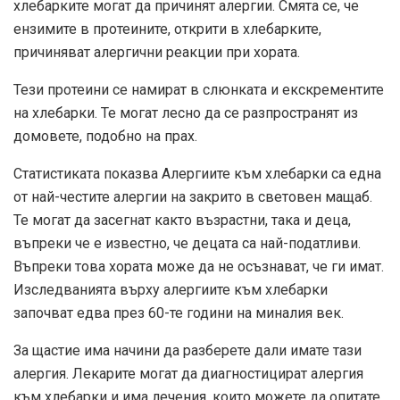
хлебарките могат да причинят алергии. Смята се, че
ензимите в протеините, открити в хлебарките,
причиняват алергични реакции при хората.
Тези протеини се намират в слюнката и екскрементите
на хлебарки. Те могат лесно да се разпространят из
домовете, подобно на прах.
Статистиката показва
Алергиите към хлебарки са една
от най-честите алергии на закрито в световен мащаб.
Те могат да засегнат както възрастни, така и деца,
въпреки че е известно, че децата са най-податливи.
Въпреки това хората може да не осъзнават, че ги имат.
Изследванията върху алергиите към хлебарки
започват едва през 60-те години на миналия век.
За щастие има начини да разберете дали имате тази
алергия. Лекарите могат да диагностицират алергия
към хлебарки и има лечения, които можете да опитате