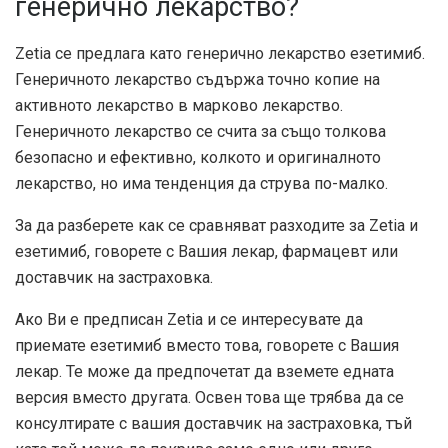
генерично лекарство?
Zetia се предлага като генерично лекарство езетимиб.
Генеричното лекарство съдържа точно копие на
активното лекарство в марково лекарство.
Генеричното лекарство се счита за също толкова
безопасно и ефективно, колкото и оригиналното
лекарство, но има тенденция да струва по-малко.
За да разберете как се сравняват разходите за Zetia и
езетимиб, говорете с Вашия лекар, фармацевт или
доставчик на застраховка.
Ако Ви е предписан Zetia и се интересувате да
приемате езетимиб вместо това, говорете с Вашия
лекар. Те може да предпочетат да вземете едната
версия вместо другата. Освен това ще трябва да се
консултирате с вашия доставчик на застраховка, тъй