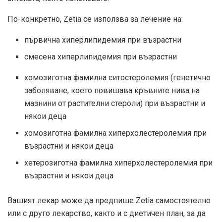
По-конкретно, Zetia се използва за лечение на:
първична хиперлипидемия при възрастни
смесена хиперлипидемия при възрастни
хомозиготна фамилна ситостеролемия (генетично
заболяване, което повишава кръвните нива на
мазнини от растителни стероли) при възрастни и
някои деца
хомозиготна фамилна хиперхолестеролемия при
възрастни и някои деца
хетерозиготна фамилна хиперхолестеролемия при
възрастни и някои деца
Вашият лекар може да предпише Zetia самостоятелно
или с друго лекарство, както и с диетичен план, за да