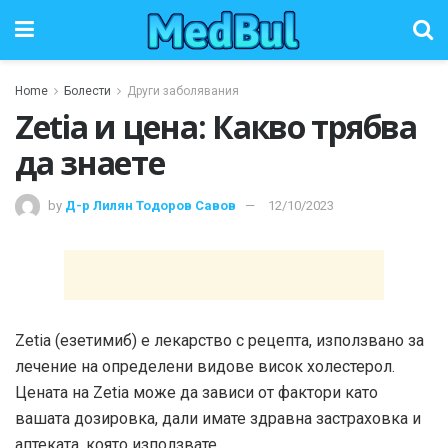
Home
Болести
Други заболявания
Zetia и цена: Какво трябва
да знаете
by
Д-р Лилян Тодоров Савов
12/10/2023
Zetia (езетимиб) е лекарство с рецепта, използвано за
лечение на определени видове висок холестерол.
Цената на Zetia може да зависи от фактори като
вашата дозировка, дали имате здравна застраховка и
аптеката, която използвате.