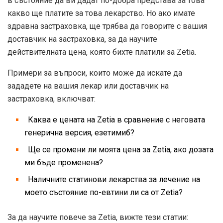
в състояние да ви дадат по-добра представа за това
какво ще платите за това лекарство. Но ако имате
здравна застраховка, ще трябва да говорите с вашия
доставчик на застраховка, за да научите
действителната цена, която бихте платили за Zetia.
Примери за въпроси, които може да искате да
зададете на вашия лекар или доставчик на
застраховка, включват:
Каква е цената на Zetia в сравнение с неговата
генерична версия, езетимиб?
Ще се промени ли моята цена за Zetia, ако дозата
ми бъде променена?
Наличните статинови лекарства за лечение на
моето състояние по-евтини ли са от Zetia?
За да научите повече за Zetia, вижте тези статии: