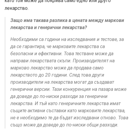
като той може да покрива само едно или друго
лекарство.
Защо има такава разлика в цената между маркови
лекарства и генерични лекарства?
Необходими са години на изследвания и тестове, за
да се гарантира, че марковите лекарства са
безопасни и ефективни. Това тестване може да
направи лекарствата скъпи. Производителят на
марково лекарство може да продава само
лекарството до 20 години. След това други
производители на лекарства могат да създават
генерични версии. Тази конкуренция на пазара може
да доведе до по-ниски разходи за генерични
лекарства. И тъй като генеричните лекарства имат
същите активни съставки като марковите лекарства,
не е необходимо те да бъдат изследвани отново. Това
също може да доведе до по-ниски общи разходи.