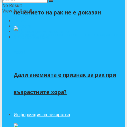
No Result
View All Result
лечението на рак не е доказан
Home
Болести
Информация за лекарства
Здравеопазване
Дали анемията е признак за рак при
възрастните хора?
Информация за лекарства