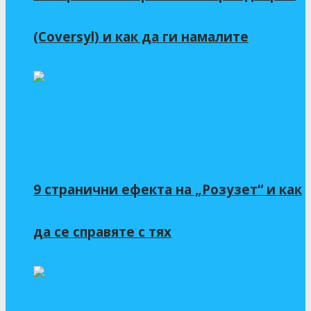
(Coversyl) и как да ги намалите
9 странични ефекта на „Розузет“ и как
да се справяте с тях