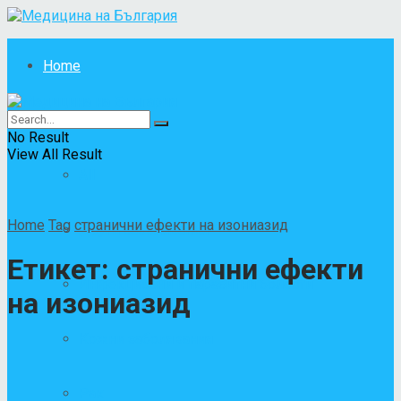
Home
Болести
No Result
View All Result
All
Home
Tag
странични ефекти на изониазид
Други заболявания
Етикет:
странични ефекти
Инфекциозни и паразитни болести
на изониазид
Кожни заболявания
Рак