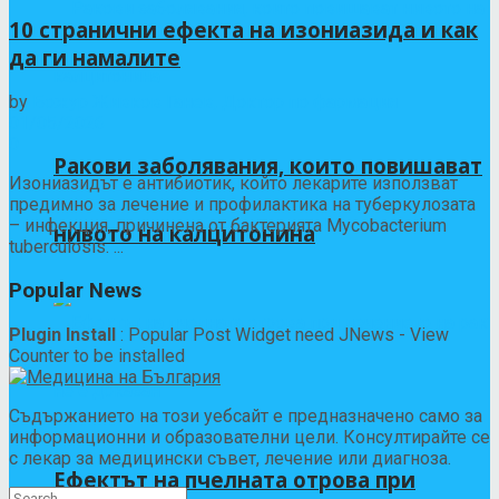
10 странични ефекта на изониазида и как
да ги намалите
by
Божур Живков Ганев, Доктор по фармация
01/05/2026
0
Ракови заболявания, които повишават
Изониазидът е антибиотик, който лекарите използват
предимно за лечение и профилактика на туберкулозата
– инфекция, причинена от бактерията Mycobacterium
нивото на калцитонина
tuberculosis. ...
Popular News
Plugin Install
: Popular Post Widget need JNews - View
Counter to be installed
Съдържанието на този уебсайт е предназначено само за
информационни и образователни цели. Консултирайте се
с лекар за медицински съвет, лечение или диагноза.
Ефектът на пчелната отрова при