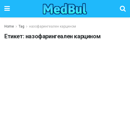
Home
Tag
назофарингеален карцином
Етикет:
назофарингеален карцином