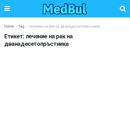
Home
Tag
лечение на рак на дванадесетопръстника
Етикет:
лечение на рак на
дванадесетопръстника