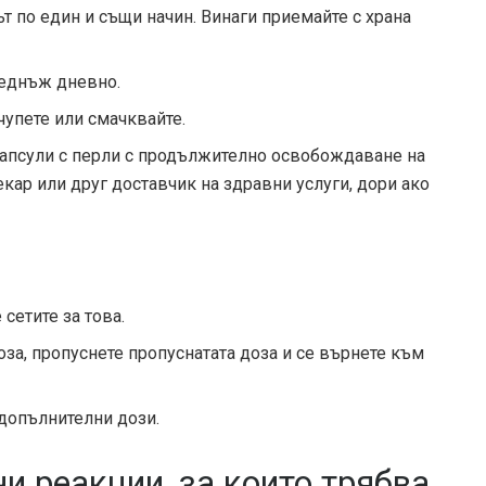
ът по един и същи начин. Винаги приемайте с храна
веднъж дневно.
чупете или смачквайте.
капсули с перли с продължително освобождаване на
екар или друг доставчик на здравни услуги, дори ако
сетите за това.
за, пропуснете пропуснатата доза и се върнете към
допълнителни дози.
и реакции, за които трябва