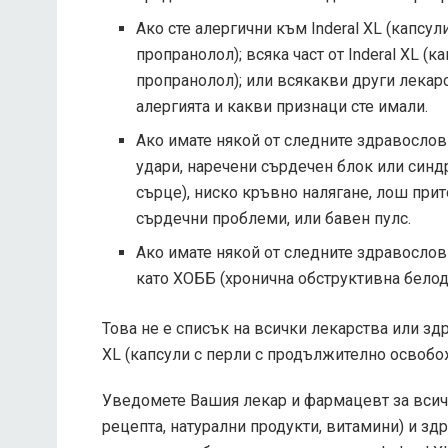
Ако сте алергични към Inderal XL (капс
пропранолол); всяка част от Inderal XL 
пропранолол); или всякакви други лекар
алергията и какви признаци сте имали.
Ако имате някой от следните здравосло
удари, наречени сърдечен блок или синд
сърце), ниско кръвно налягане, лош прит
сърдечни проблеми, или бавен пулс.
Ако имате някой от следните здравосло
като ХОББ (хронична обструктивна белод
Това не е списък на всички лекарства или зд
XL (капсули с перли с продължително освобо
Уведомете Вашия лекар и фармацевт за всичк
рецепта, натурални продукти, витамини) и зд