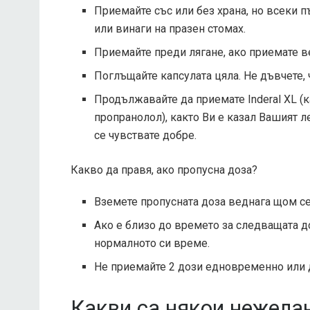
Приемайте със или без храна, но всеки п
или винаги на празен стомах.
Приемайте преди лягане, ако приемате 
Поглъщайте капсулата цяла. Не дъвчете, 
Продължавайте да приемате Inderal XL (
пропранолол), както Ви е казал Вашият л
се чувствате добре.
Какво да правя, ако пропусна доза?
Вземете пропусната доза веднага щом се 
Ако е близо до времето за следващата до
нормалното си време.
Не приемайте 2 дози едновременно или 
Какви са някои нежелан