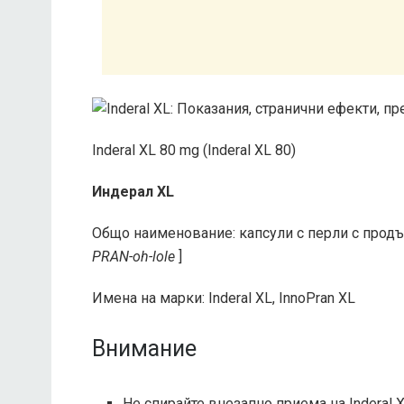
Inderal XL 80 mg (Inderal XL 80)
Индерал XL
Общо наименование: капсули с перли с прод
PRAN-oh-lole
]
Имена на марки: Inderal XL, InnoPran XL
Внимание
Не спирайте внезапно приема на Inderal