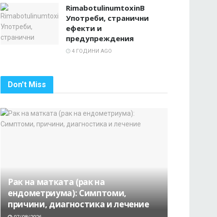
RimabotulinumtoxinB
Употреби, странични
ефекти и
предупреждения
4 ГОДИНИ AGO
Don't Miss
Рак на матката (рак на
ендометриума): Симптоми,
причини, диагностика и лечение