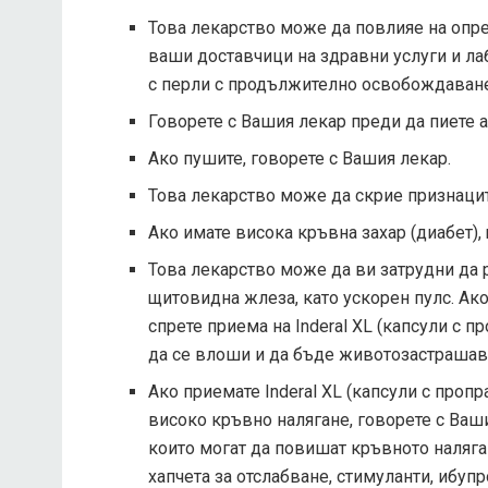
Това лекарство може да повлияе на опр
ваши доставчици на здравни услуги и лаб
с перли с продължително освобождаване
Говорете с Вашия лекар преди да пиете 
Ако пушите, говорете с Вашия лекар.
Това лекарство може да скрие признаците
Ако имате висока кръвна захар (диабет),
Това лекарство може да ви затрудни да 
щитовидна жлеза, като ускорен пулс. Ак
спрете приема на Inderal XL (капсули с
да се влоши и да бъде животозастрашав
Ако приемате Inderal XL (капсули с про
високо кръвно налягане, говорете с Ваши
които могат да повишат кръвното наляга
хапчета за отслабване, стимуланти, ибуп