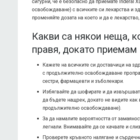
сигурни, че е безопасно да приемате Inderal 
освобождаване) с всичките си лекарства и з
променяйте дозата на което и да е лекарство,
Какви са някои неща, к
правя, докато приемам I
Кажете на всичките си доставчици на здра
с продължително освобождаване пропра
сестри, фармацевти и зъболекари.
Избягвайте да шофирате и да извършвате
да бъдете нащрек, докато не видите как в
продължително освобождаване).
За да намалите вероятността от замаянос
легнали. Внимавайте да се качвате и слиз
Проверете кръвното налягане и сърдечнат