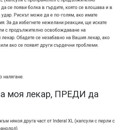
да се появи болка в гърдите, която се влошава и в
 удар. Рискът може да е по-голям, ако имате
. За да избегнете нежелани реакции, ще искате
ерли с продължително освобождаване на
 лекар. Обадете се незабавно на Вашия лекар, ако
 или ако се появят други сърдечни проблеми.
о налягане.
на моя лекар, ПРЕДИ да
м някоя друга част от Inderal XL (капсули с перли с
анолол).