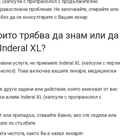
XL (капсули с пропранолол с продължително
дравословни проблеми. Не започвайте, спирайте или
 без да се консултирате с Вашия лекар.
оито трябва да знам или да
nderal XL?
вни услуги, че приемате Inderal XL (капсули с перли
нолол). Това включва вашите лекари, медицински
 други задачи или действия, които изискват от вас
и влияе Inderal XL (капсули с пропранолол с
т или припадък, ставайте бавно, ако сте седяли или
ате по стълбите.
а честота, както Ви е казал лекарят.