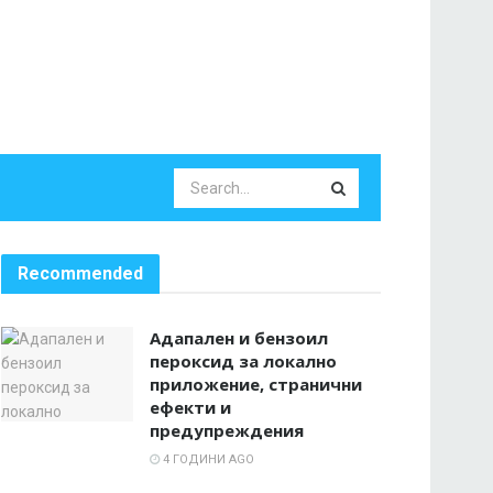
Recommended
Адапален и бензоил
пероксид за локално
приложение, странични
ефекти и
предупреждения
4 ГОДИНИ AGO