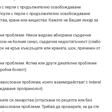
ули с перли с продължително освобождаване
(капсули с перли с продължително освобождаване
ства, храни или вещества. Кажете на Вашия лекар за
вни проблеми: Някои видове абнормни сърдечни
ром на болния синус, сърдечна недостатъчност (слабо
ок на кръв към ръцете или краката, шок, причинен от
вни проблеми: Астма или други дихателни проблеми
робна болест).
равословни проблеми, които взаимодействат с Inderal
ждаване пропранолол).
ите си лекарства (отпускани по рецепта или без
равословни проблеми. Трябва да проверите, за да сте