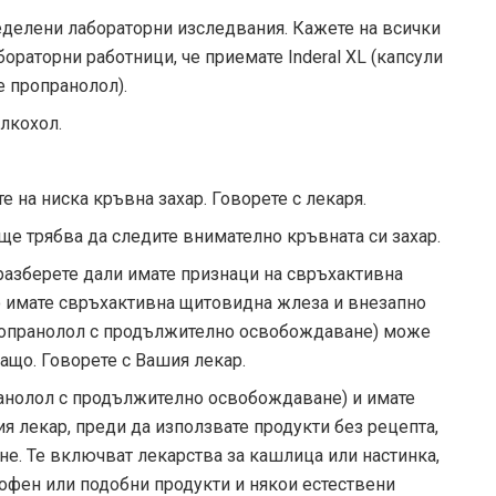
еделени лабораторни изследвания. Кажете на всички
ораторни работници, че приемате Inderal XL (капсули
 пропранолол).
алкохол.
 на ниска кръвна захар. Говорете с лекаря.
 ще трябва да следите внимателно кръвната си захар.
разберете дали имате признаци на свръхактивна
о имате свръхактивна щитовидна жлеза и внезапно
 пропранолол с продължително освобождаване) може
ащо. Говорете с Вашия лекар.
пранолол с продължително освобождаване) и имате
я лекар, преди да използвате продукти без рецепта,
не. Те включват лекарства за кашлица или настинка,
рофен или подобни продукти и някои естествени