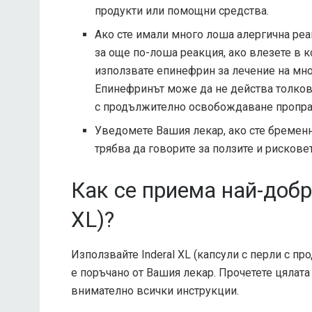
продукти или помощни средства.
Ако сте имали много лоша алергична реа
за още по-лоша реакция, ако влезете в к
използвате епинефрин за лечение на мно
Епинефринът може да не действа толкова 
с продължително освобождаване пропра
Уведомете Вашия лекар, ако сте бременн
трябва да говорите за ползите и рисковет
Как се приема най-добре
XL)?
Използвайте Inderal XL (капсули с перли с п
е поръчано от Вашия лекар. Прочетете цялат
внимателно всички инструкции.