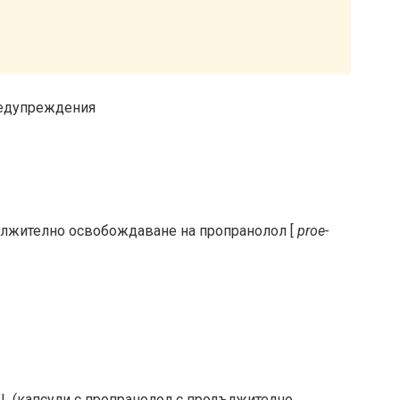
ължително освобождаване на пропранолол [
proe-
 XL (капсули с пропранолол с продължително