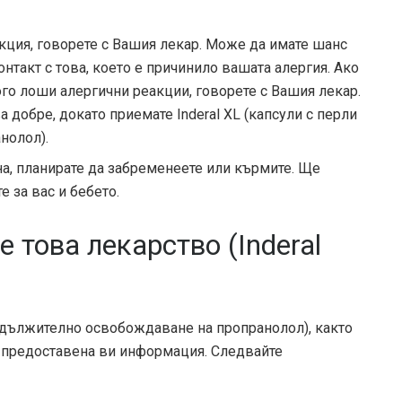
кция, говорете с Вашия лекар. Може да имате шанс
онтакт с това, което е причинило вашата алергия. Ако
го лоши алергични реакции, говорете с Вашия лекар.
добре, докато приемате Inderal XL (капсули с перли
нолол).
а, планирате да забременеете или кърмите. Ще
е за вас и бебето.
 това лекарство (Inderal
родължително освобождаване на пропранолол), както
а предоставена ви информация. Следвайте