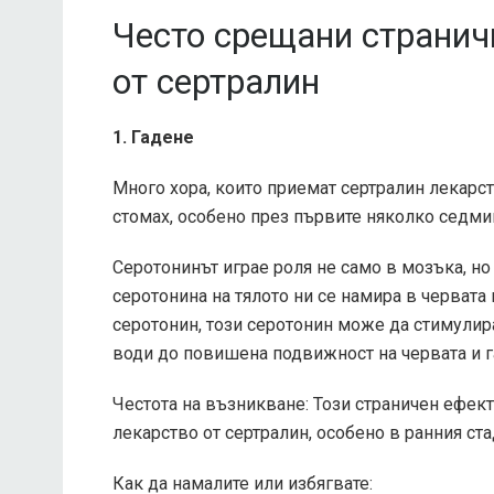
Често срещани странич
от сертралин
1. Гадене
Много хора, които приемат сертралин лекарст
стомах, особено през първите няколко седми
Серотонинът играе роля не само в мозъка, но
серотонина на тялото ни се намира в червата
серотонин, този серотонин може да стимулир
води до повишена подвижност на червата и г
Честота на възникване: Този страничен ефек
лекарство от сертралин, особено в ранния ст
Как да намалите или избягвате: