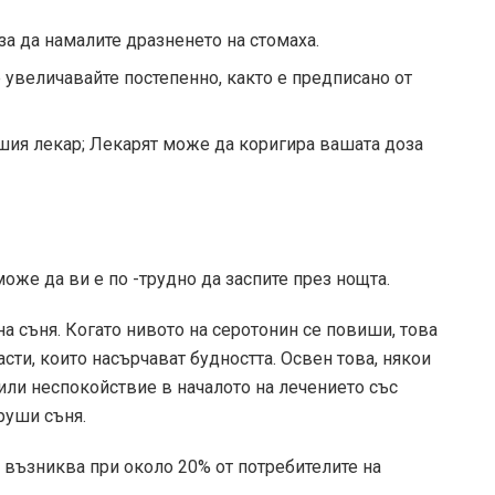
 за да намалите дразненето на стомаха.
е увеличавайте постепенно, както е предписано от
шия лекар; Лекарят може да коригира вашата доза
оже да ви е по -трудно да заспите през нощта.
на съня. Когато нивото на серотонин се повиши, това
ти, които насърчават будността. Освен това, някои
или неспокойствие в началото на лечението със
руши съня.
 възниква при около 20% от потребителите на