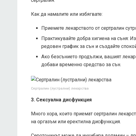
сертралин.
Как да намалите или избягвате:
Приемете лекарството от сертралин сутри
Практикувайте добра хигиена на съня: И
редовен график за сън и създайте спокой
Ако безсънието продължи, вашият лекар
добави временно средство за сън.
Сертралин (лустрални) лекарства
3. Сексуална дисфункция
Много хора, които приемат сертралин лекарст
на оргазъм или еректилна дисфункция.
Серотонинът може да инхибира допамин – дру