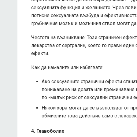
сексуалната функция и желанието. Чрез пови
потисне сексуалната възбуда и ефективностт
гръбначния мозък и мозъчния ствол могат да
Честота на възникване: Този страничен ефек
лекарства от сертралин, което го прави един
ефекти.
Как да намалите или избягвате:
Ако сексуалните странични ефекти станат
понижаване на дозата или преминаване к
по -малък риск от сексуални странични е
Някои хора могат да се възползват от пр
обмислите това действие само с лекарск
4. Главоболие