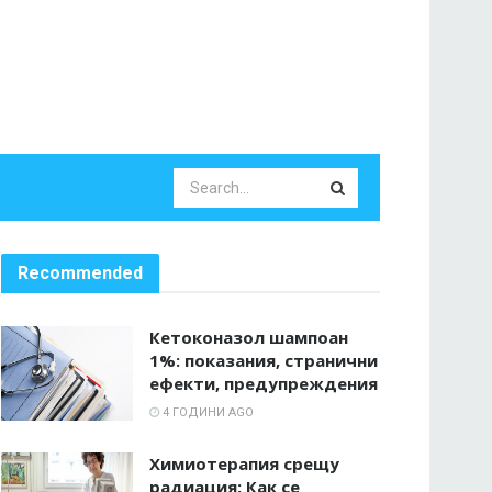
Recommended
Кетоконазол шампоан
1%: показания, странични
ефекти, предупреждения
4 ГОДИНИ AGO
Химиотерапия срещу
радиация: Как се