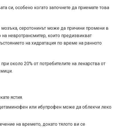
ата си, особено когато започнете да приемате това
в мозъка, серотонинът може да причини промени в
о на невротрансмитер, които предизвикват
състоянието на хидратация по време на ранното
 при около 20% от потребителите на лекарства от
дмици.
кате ястия.
 ацетаминофен или ибупрофен може да облекчи леко
ечение на времето, докато тялото ви се