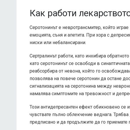
Как работи лекарството
Серотонинът е невротрансмитер, който играе
емоцията, съня и апетита. При хора с депрес
ниски или небалансирани.
Сертралинът работи, като инхибира обратното
като серотонинът се освободи в синаптичната
реабсорбира от невона, който го освобождава
позволява на повече серотонин да остане до
сигнализацията на серотонина между неврони
намалява симптомите на тревожност и депре
Този антидепресантен ефект обикновено се из
чувствате пълно облекчение веднага. Трябва 
предписано и да продължите да го приемате 