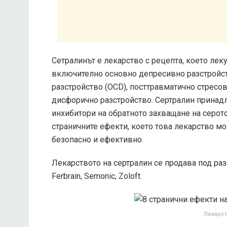
Сетралинът е лекарство с рецепта, което лек
включително основно депресивно разстройст
разстройство (OCD), посттравматично стресо
дисфорично разстройство. Сертралин принадл
инхибитори на обратното захващане на серото
страничните ефекти, което това лекарство мо
безопасно и ефективно.
Лекарството на сертралин се продава под различ
Ferbrain, Semonic, Zoloft.
Лекарст