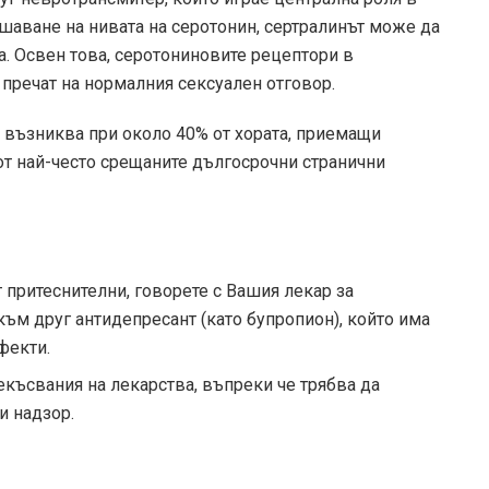
шаване на нивата на серотонин, сертралинът може да
а. Освен това, серотониновите рецептори в
 пречат на нормалния сексуален отговор.
т възниква при около 40% от хората, приемащи
 от най-често срещаните дългосрочни странични
 притеснителни, говорете с Вашия лекар за
ъм друг антидепресант (като бупропион), който има
фекти.
екъсвания на лекарства, въпреки че трябва да
и надзор.