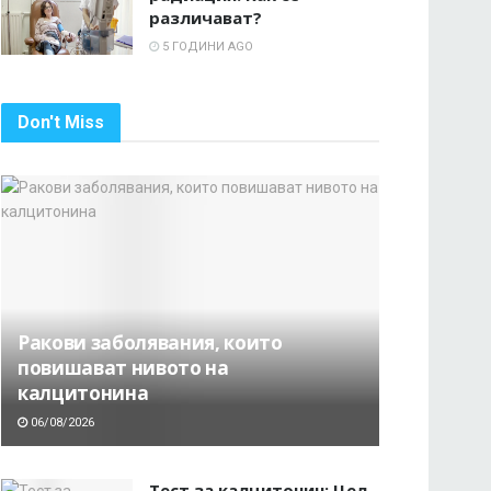
различават?
5 ГОДИНИ AGO
Don't Miss
Ракови заболявания, които
повишават нивото на
калцитонина
06/08/2026
Тест за калцитонин: Цел