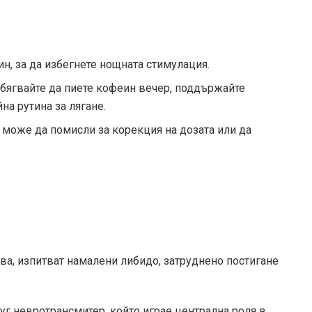
н, за да избегнете нощната стимулация.
збягвайте да пиете кофеин вечер, поддържайте
на рутина за лягане.
 може да помисли за корекция на дозата или да
ва, изпитват намалени либидо, затруднено постигане
г невротрансмитер, който играе централна роля в