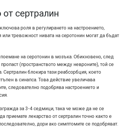
 от сертралин
 ключова роля в регулирането на настроението,
ия или тревожност нивата на серотонин могат да бъдат
 поемане на серотонин в мозъка. Обикновено, след
 пропаст (пространството между невроните), той се
. Сертралин блокира тази реабсорбция, което
стъпен в синапса. Това действие увеличава
те, следователно подобрява настроението и
сия.
гражда за 3-4 седмици, така че може да не се
да приемате лекарство от сертралин точно както е
последователно, дори ако симптомите се подобряват.