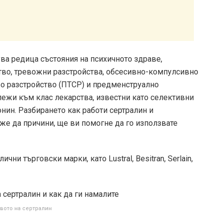
ува редица състояния на психичното здраве,
во, тревожни разстройства, обсесивно-компулсивно
во разстройство (ПТСР) и предменструално
ежи към клас лекарства, известни като селективни
нин. Разбирането как работи сертралин и
же да причини, ще ви помогне да го използвате
ни търговски марки, като Lustral, Besitran, Serlain,
вото на сертралин