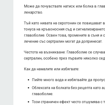
Може да почувствате натиск или болка в глав
лекарство.
Тъй като нивата на серотонин се повишават 
тонуса на кръвоносния съд и сигнализиранет
главоболие. Освен това, промените в съня и 
лечение със сертралин могат да допринесат.
Честота на възникване: Главоболие се случва
сертралин, особено през първите няколко се
Как да намалите или избягвате:
Пийте много вода и избягвайте да пропус
Облексата на болката без рецепта като
главоболие.
Този страничен ефект често отшумява с т