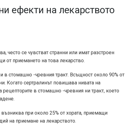
ни ефекти на лекарството
ва, често се чувстват странни или имат разстроен
ци от приемането на това лекарство.
 и в стомашно -чревния тракт. Всъщност около 90% от
 ни. Когато сертралинът повишава нивата на
а рецепторите в стомашно -чревния ни тракт, което
адене.
т възниква при около 25% от хората, приемащи
адий на приемане на лекарството.