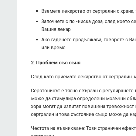
Вземете лекарство от сертралин с храна,
Започнете с по -ниска доза, след което с
Вашия лекар.
Ако гаденето продължава, говорете с Ва
или време.
2. Проблем със съня
След като приемате лекарство от сертралин, м
Серотонинът е тясно свързан с регулирането 
може да стимулира определени мозъчни облас
хора могат да изпитат повишена тревожност 
сертралин и това състояние също може да на
Честота на възникване: Този страничен ефект