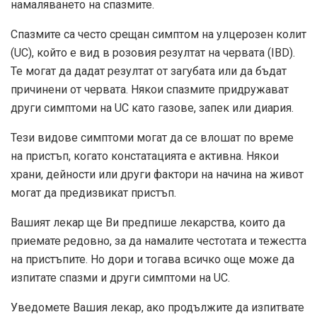
намаляването на спазмите.
Спазмите са често срещан симптом на улцерозен колит
(UC), който е вид в розовия резултат на червата (IBD).
Те могат да дадат резултат от загубата или да бъдат
причинени от червата. Някои спазмите придружават
други симптоми на UC като газове, запек или диария.
Тези видове симптоми могат да се влошат по време
на пристъп, когато констатацията е активна. Някои
храни, дейности или други фактори на начина на живот
могат да предизвикат пристъп.
Вашият лекар ще Ви предпише лекарства, които да
приемате редовно, за да намалите честотата и тежестта
на пристъпите. Но дори и тогава всичко още може да
изпитате спазми и други симптоми на UC.
Уведомете Вашия лекар, ако продължите да изпитвате