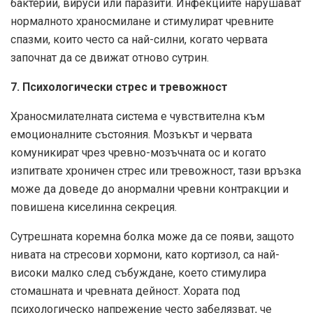
бактерии, вируси или паразити. Инфекциите нарушават
нормалното храносмилане и стимулират чревните
спазми, които често са най-силни, когато червата
започнат да се движат отново сутрин.
7. Психологически стрес и тревожност
Храносмилателната система е чувствителна към
емоционалните състояния. Мозъкът и червата
комуникират чрез чревно-мозъчната ос и когато
изпитвате хроничен стрес или тревожност, тази връзка
може да доведе до анормални чревни контракции и
повишена киселинна секреция.
Сутрешната коремна болка може да се появи, защото
нивата на стресови хормони, като кортизол, са най-
високи малко след събуждане, което стимулира
стомашната и чревната дейност. Хората под
психологическо напрежение често забелязват, че