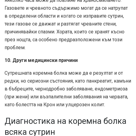
няколко часа може да повлияе на храносмилането.
Газовете и чревното съдържимо могат да се натрупат
в определени области и когато се изправите сутрин,
тези газове се движат и разтягат чревните стени,
причинявайки спазми. Хората, които се хранят късно
през нощта, са особено предразположени към този
проблем.
10. Други медицински причини
Сутрешната коремна болка може да е резултат и от
редки, но сериозни състояния, като панкреатит, камъни
в бъбреците, чернодробно заболяване, ендометриоза
(при жени) или възпалителни заболявания на червата,
като болестта на Крон или улцерозен колит.
Диагностика на коремна болка
всяка сутрин