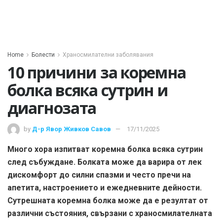
Home
Болести
Храносмилателни заболявания
10 причини за коремна
болка всяка сутрин и
диагнозата
by
Д-р Явор Живков Савов
17/11/2025
Много хора изпитват коремна болка всяка сутрин
след събуждане. Болката може да варира от лек
дискомфорт до силни спазми и често пречи на
апетита, настроението и ежедневните дейности.
Сутрешната коремна болка може да е резултат от
различни състояния, свързани с храносмилателната