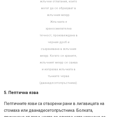
жлъчни отлагания, които
могат да се образуват в
жлъчния мехур.
Жлъчката е
храносмилателна
течност, произвеждана в
черния дроб и
съхранявана в жлъчния
мехур. Когато се храните,
жлъчният мехур се свива
и изпразва жлъчката в
тънките черва
(дванадесетопръстника).
5. Пептична язва
Пептичните язви са отворени рани в лигавицата на
стомаха или дванадесетопръстника. Болката,