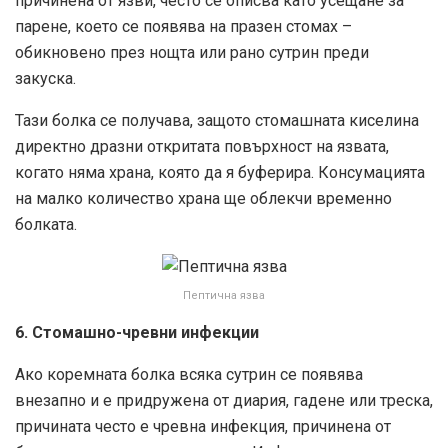
причинена от язви, често се описва като усещане за
парене, което се появява на празен стомах –
обикновено през нощта или рано сутрин преди
закуска.
Тази болка се получава, защото стомашната киселина
директно дразни откритата повърхност на язвата,
когато няма храна, която да я буферира. Консумацията
на малко количество храна ще облекчи временно
болката.
Пептична язва
6. Стомашно-чревни инфекции
Ако коремната болка всяка сутрин се появява
внезапно и е придружена от диария, гадене или треска,
причината често е чревна инфекция, причинена от