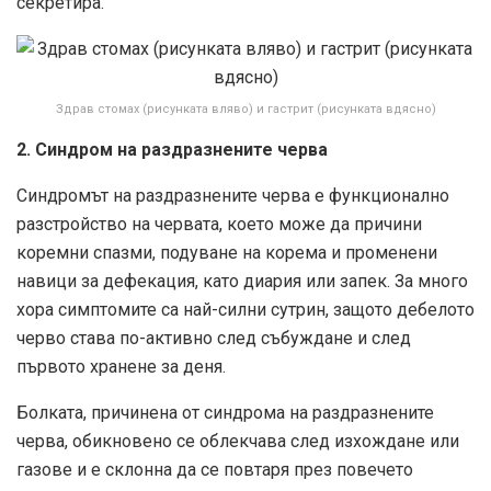
секретира.
Здрав стомах (рисунката вляво) и гастрит (рисунката вдясно)
2. Синдром на раздразнените черва
Синдромът на раздразнените черва е функционално
разстройство на червата, което може да причини
коремни спазми, подуване на корема и променени
навици за дефекация, като диария или запек. За много
хора симптомите са най-силни сутрин, защото дебелото
черво става по-активно след събуждане и след
първото хранене за деня.
Болката, причинена от синдрома на раздразнените
черва, обикновено се облекчава след изхождане или
газове и е склонна да се повтаря през повечето