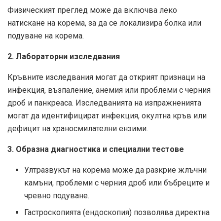
Физическият преглед може да включва леко
натискане на корема, за да се локализира болка или
подуване на корема.
2. Лабораторни изследвания
Кръвните изследвания могат да открият признаци на
инфекция, възпаление, анемия или проблеми с черния
дроб и панкреаса. Изследванията на изпражненията
могат да идентифицират инфекция, окултна кръв или
дефицит на храносмилателни ензими.
3. Образна диагностика и специални тестове
Ултразвукът на корема може да разкрие жлъчни
камъни, проблеми с черния дроб или бъбреците и
чревно подуване.
Гастроскопията (ендоскопия) позволява директна