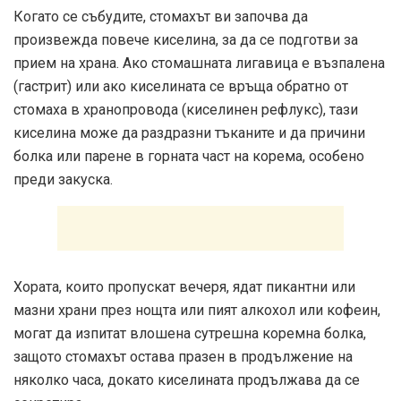
Когато се събудите, стомахът ви започва да
произвежда повече киселина, за да се подготви за
прием на храна. Ако стомашната лигавица е възпалена
(гастрит) или ако киселината се връща обратно от
стомаха в хранопровода (киселинен рефлукс), тази
киселина може да раздразни тъканите и да причини
болка или парене в горната част на корема, особено
преди закуска.
Хората, които пропускат вечеря, ядат пикантни или
мазни храни през нощта или пият алкохол или кофеин,
могат да изпитат влошена сутрешна коремна болка,
защото стомахът остава празен в продължение на
няколко часа, докато киселината продължава да се