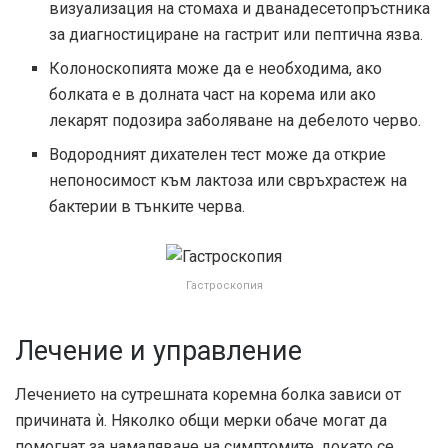
визуализация на стомаха и дванадесетопръстника
за диагностициране на гастрит или пептична язва.
Колоноскопията може да е необходима, ако
болката е в долната част на корема или ако
лекарят подозира заболяване на дебелото черво.
Водородният дихателен тест може да открие
непоносимост към лактоза или свръхрастеж на
бактерии в тънките черва.
Гастроскопия
Лечение и управление
Лечението на сутрешната коремна болка зависи от
причината ѝ. Няколко общи мерки обаче могат да
помогнат за намаляване на симптомите, докато се