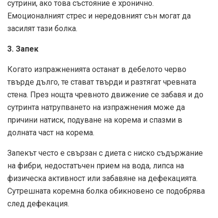
сутрини, ако това състояние е хронично.
Емоционалният стрес и нередовният сън могат да
засилят тази болка.
3. Запек
Когато изпражненията останат в дебелото черво
твърде дълго, те стават твърди и разтягат чревната
стена. През нощта чревното движение се забавя и до
сутринта натрупването на изпражнения може да
причини натиск, подуване на корема и спазми в
долната част на корема.
Запекът често е свързан с диета с ниско съдържание
на фибри, недостатъчен прием на вода, липса на
физическа активност или забавяне на дефекацията.
Сутрешната коремна болка обикновено се подобрява
след дефекация.