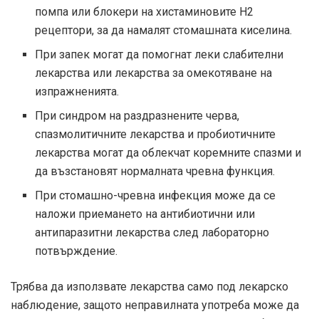
помпа или блокери на хистаминовите H2
рецептори, за да намалят стомашната киселина.
При запек могат да помогнат леки слабителни
лекарства или лекарства за омекотяване на
изпражненията.
При синдром на раздразнените черва,
спазмолитичните лекарства и пробиотичните
лекарства могат да облекчат коремните спазми и
да възстановят нормалната чревна функция.
При стомашно-чревна инфекция може да се
наложи приемането на антибиотични или
антипаразитни лекарства след лабораторно
потвърждение.
Трябва да използвате лекарства само под лекарско
наблюдение, защото неправилната употреба може да