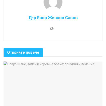
Д-р Явор Живков Савов
Открийте повече