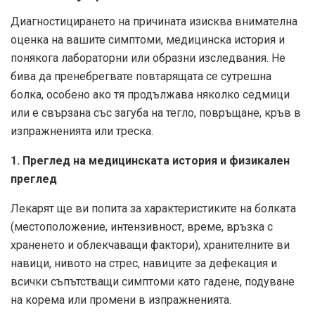
Диагностицирането на причината изисква внимателна
оценка на вашите симптоми, медицинска история и
понякога лабораторни или образни изследвания. Не
бива да пренебрегвате повтарящата се сутрешна
болка, особено ако тя продължава няколко седмици
или е свързана със загуба на тегло, повръщане, кръв в
изпражненията или треска.
1. Преглед на медицинската история и физикален
преглед
Лекарят ще ви попита за характеристиките на болката
(местоположение, интензивност, време, връзка с
храненето и облекчаващи фактори), хранителните ви
навици, нивото на стрес, навиците за дефекация и
всички съпътстващи симптоми като гадене, подуване
на корема или промени в изпражненията.