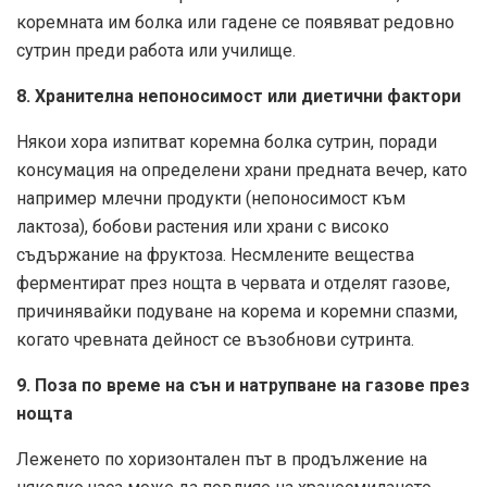
коремната им болка или гадене се появяват редовно
сутрин преди работа или училище.
8. Хранителна непоносимост или диетични фактори
Някои хора изпитват коремна болка сутрин, поради
консумация на определени храни предната вечер, като
например млечни продукти (непоносимост към
лактоза), бобови растения или храни с високо
съдържание на фруктоза. Несмлените вещества
ферментират през нощта в червата и отделят газове,
причинявайки подуване на корема и коремни спазми,
когато чревната дейност се възобнови сутринта.
9. Поза по време на сън и натрупване на газове през
нощта
Леженето по хоризонтален път в продължение на