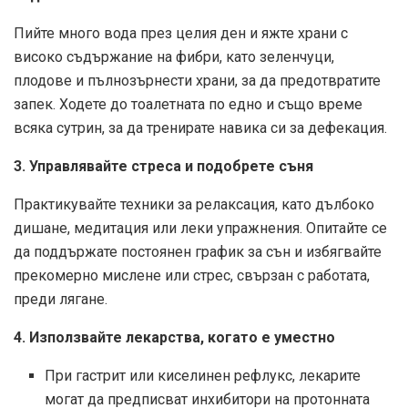
Пийте много вода през целия ден и яжте храни с
високо съдържание на фибри, като зеленчуци,
плодове и пълнозърнести храни, за да предотвратите
запек. Ходете до тоалетната по едно и също време
всяка сутрин, за да тренирате навика си за дефекация.
3. Управлявайте стреса и подобрете съня
Практикувайте техники за релаксация, като дълбоко
дишане, медитация или леки упражнения. Опитайте се
да поддържате постоянен график за сън и избягвайте
прекомерно мислене или стрес, свързан с работата,
преди лягане.
4. Използвайте лекарства, когато е уместно
При гастрит или киселинен рефлукс, лекарите
могат да предписват инхибитори на протонната