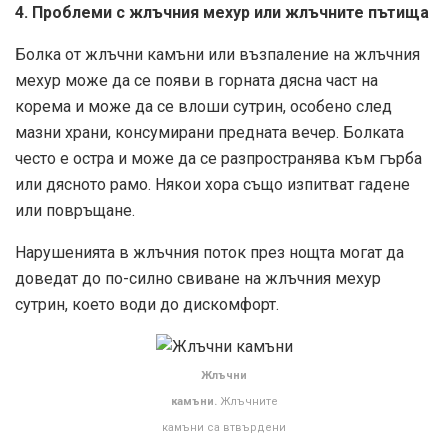
4. Проблеми с жлъчния мехур или жлъчните пътища
Болка от жлъчни камъни или възпаление на жлъчния
мехур може да се появи в горната дясна част на
корема и може да се влоши сутрин, особено след
мазни храни, консумирани предната вечер. Болката
често е остра и може да се разпространява към гърба
или дясното рамо. Някои хора също изпитват гадене
или повръщане.
Нарушенията в жлъчния поток през нощта могат да
доведат до по-силно свиване на жлъчния мехур
сутрин, което води до дискомфорт.
Жлъчни
камъни.
Жлъчните
камъни са втвърдени