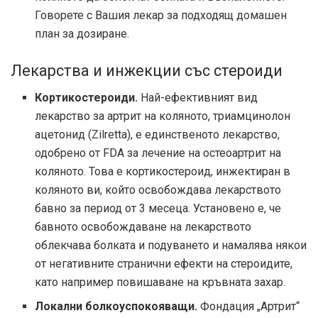
Говорете с Вашия лекар за подходящ домашен
план за дозиране.
Лекарства и инжекции със стероиди
Кортикостероиди.
Най-ефективният вид
лекарство за артрит на коляното, триамцинолон
ацетонид (Zilretta), е единственото лекарство,
одобрено от FDA за лечение на остеоартрит на
коляното. Това е кортикостероид, инжектиран в
коляното ви, който освобождава лекарството
бавно за период от 3 месеца. Установено е, че
бавното освобождаване на лекарството
облекчава болката и подуването и намалява някои
от негативните странични ефекти на стероидите,
като например повишаване на кръвната захар.
Локални болкоуспокояващи.
Фондация „Артрит“