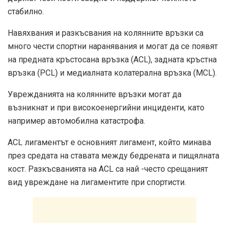
стабилно.
Навяхвания и разкъсвания на колянните връзки са
много чести спортни наранявания и могат да се появят
на предната кръстосана връзка (ACL), задната кръстна
връзка (PCL) и медиалната колатерална връзка (MCL).
Уврежданията на колянните връзки могат да
възникнат и при високоенергийни инциденти, като
например автомобилна катастрофа.
ACL лигаментът е основният лигамент, който минава
през средата на ставата между бедрената и пищялната
кост. Разкъсванията на ACL са най -често срещаният
вид увреждане на лигаментите при спортисти.