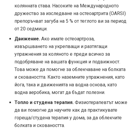
колянната става. Насоките на Международното
дружество за изследване на остеоартрита (OARSI)
препоръчват загуба на 5 % от теглото ви за период
от 20 седмици.
Движение.
Ако имате остеоартроза,
извършването на укрепващи и разтягащи
упражнения за коляното е преди всичко за
подобряване на вашата функция и подвижност.
Това може да помогне за облекчаване на болката
и сковаността. Както наземните упражнения, като
йога, така и движенията на водна основа, като
водна аеробика, могат да бъдат полезни.
Топло и студена терапия.
Физиотерапевтът може
да ви помогне да научите как да практикувате
гореща/студена терапия у дома, за да облекчите
болката и сковаността.