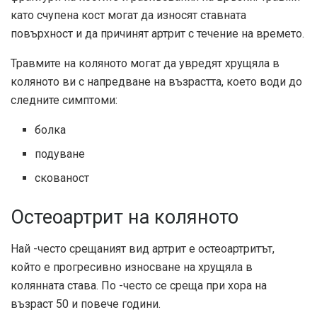
като счупена кост могат да износят ставната
повърхност и да причинят артрит с течение на времето.
Травмите на коляното могат да увредят хрущяла в
коляното ви с напредване на възрастта, което води до
следните симптоми:
болка
подуване
скованост
Остеоартрит на коляното
Най -често срещаният вид артрит е остеоартритът,
който е прогресивно износване на хрущяла в
колянната става. По -често се среща при хора на
възраст 50 и повече години.