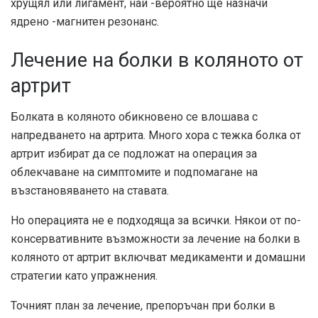
хрущял или лигамент, най -вероятно ще назначи
ядрено -магнитен резонанс.
Лечение на болки в коляното от
артрит
Болката в коляното обикновено се влошава с
напредването на артрита. Много хора с тежка болка от
артрит избират да се подложат на операция за
облекчаване на симптомите и подпомагане на
възстановяването на ставата.
Но операцията не е подходяща за всички. Някои от по-
консервативните възможности за лечение на болки в
коляното от артрит включват медикаменти и домашни
стратегии като упражнения.
Точният план за лечение, препоръчан при болки в