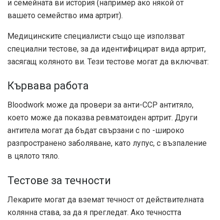
и семейната ви история (например ако някой от
вашето семейство има артрит).
Медицинските специалисти също ще използват
специални тестове, за да идентифицират вида артрит,
засягащ коляното ви. Тези тестове могат да включват:
Кървава работа
Bloodwork може да провери за анти-CCP антитяло,
което може да показва ревматоиден артрит. Други
антитела могат да бъдат свързани с по -широко
разпространено заболяване, като лупус, с възпаление
в цялото тяло.
Тестове за течности
Лекарите могат да вземат течност от действителната
колянна става, за да я прегледат. Ако течността