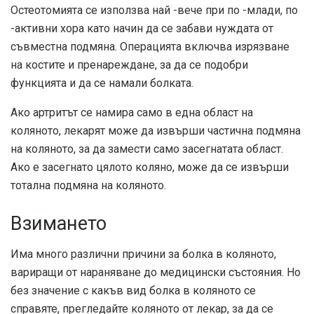
Остеотомията се използва най -вече при по -млади, по
-активни хора като начин да се забави нуждата от
съвместна подмяна. Операцията включва изрязване
на костите и пренареждане, за да се подобри
функцията и да се намали болката.
Ако артритът се намира само в една област на
коляното, лекарят може да извърши частична подмяна
на коляното, за да замести само засегнатата област.
Ако е засегнато цялото коляно, може да се извърши
тотална подмяна на коляното.
Взимането
Има много различни причини за болка в коляното,
вариращи от нараняване до медицински състояния. Но
без значение с какъв вид болка в коляното се
справяте, прегледайте коляното от лекар, за да се