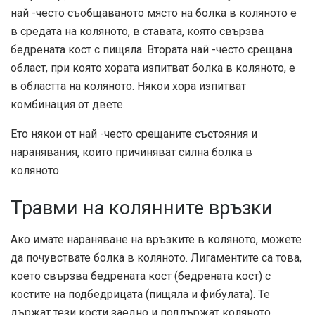
най -често съобщаваното място на болка в коляното е
в средата на коляното, в ставата, която свързва
бедрената кост с пищяла. Втората най -често срещана
област, при която хората изпитват болка в коляното, е
в областта на коляното. Някои хора изпитват
комбинация от двете.
Ето някои от най -често срещаните състояния и
наранявания, които причиняват силна болка в
коляното.
Травми на колянните връзки
Ако имате нараняване на връзките в коляното, можете
да почувствате болка в коляното. Лигаментите са това,
което свързва бедрената кост (бедрената кост) с
костите на подбедрицата (пищяла и фибулата). Те
държат тези кости заедно и поддържат коляното