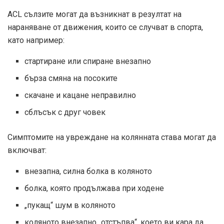
ACL сълзите могат да възникнат в резултат на
нараняване от движения, които се случват в спорта,
като например:
стартиране или спиране внезапно
бърза смяна на посоките
скачане и кацане неправилно
сблъсък с друг човек
Симптомите на увреждане на колянната става могат да
включват:
внезапна, силна болка в коляното
болка, която продължава при ходене
„пукащ“ шум в коляното
коляното внезапно „отстъпва“, което ви кара да