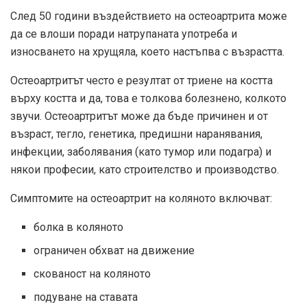
След 50 години въздействието на остеоартрита може
да се влоши поради натрупаната употреба и
износването на хрущяла, което настъпва с възрастта.
Остеоартритът често е резултат от триене на костта
върху костта и да, това е толкова болезнено, колкото
звучи. Остеоартритът може да бъде причинен и от
възраст, тегло, генетика, предишни наранявания,
инфекции, заболявания (като тумор или подагра) и
някои професии, като строителство и производство.
Симптомите на остеоартрит на коляното включват:
болка в коляното
ограничен обхват на движение
скованост на коляното
подуване на ставата