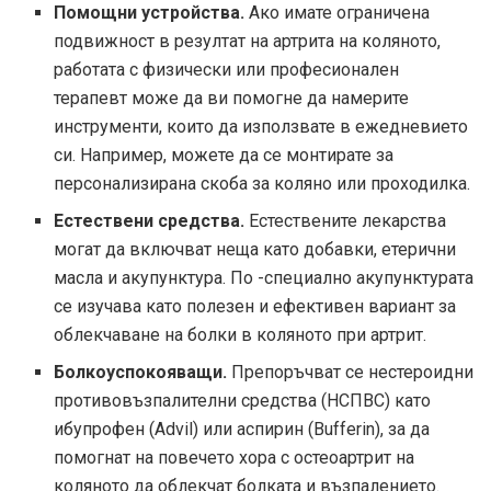
Помощни устройства.
Ако имате ограничена
подвижност в резултат на артрита на коляното,
работата с физически или професионален
терапевт може да ви помогне да намерите
инструменти, които да използвате в ежедневието
си. Например, можете да се монтирате за
персонализирана скоба за коляно или проходилка.
Естествени средства.
Естествените лекарства
могат да включват неща като добавки, етерични
масла и акупунктура. По -специално акупунктурата
се изучава като полезен и ефективен вариант за
облекчаване на болки в коляното при артрит.
Болкоуспокояващи.
Препоръчват се нестероидни
противовъзпалителни средства (НСПВС) като
ибупрофен (Advil) или аспирин (Bufferin), за да
помогнат на повечето хора с остеоартрит на
коляното да облекчат болката и възпалението.