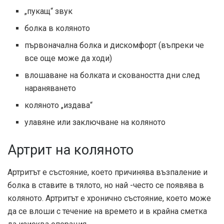
„пукащ“ звук
болка в коляното
първоначална болка и дискомфорт (въпреки че
все още може да ходи)
влошаване на болката и сковаността дни след
нараняването
коляното „издава“
улавяне или заключване на коляното
Артрит на коляното
Артритът е състояние, което причинява възпаление и
болка в ставите в тялото, но най -често се появява в
коляното. Артритът е хронично състояние, което може
да се влоши с течение на времето и в крайна сметка