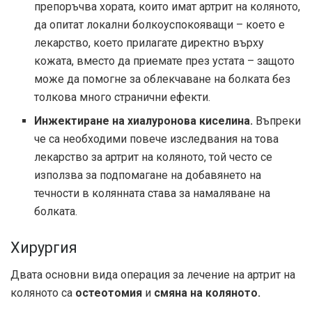
препоръчва хората, които имат артрит на коляното,
да опитат локални болкоуспокояващи – което е
лекарство, което прилагате директно върху
кожата, вместо да приемате през устата – защото
може да помогне за облекчаване на болката без
толкова много странични ефекти.
Инжектиране на хиалуронова киселина.
Въпреки
че са необходими повече изследвания на това
лекарство за артрит на коляното, той често се
използва за подпомагане на добавянето на
течности в колянната става за намаляване на
болката.
Хирургия
Двата основни вида операция за лечение на артрит на
коляното са
остеотомия
и
смяна на коляното.