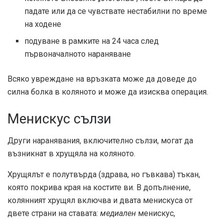
падате или да се чувствате нестабилни по време
на ходене
подуване в рамките на 24 часа след
първоначалното нараняване
Всяко увреждане на връзката може да доведе до
силна болка в коляното и може да изисква операция.
Менискус сълзи
Други наранявания, включително сълзи, могат да
възникнат в хрущяла на коляното.
Хрущялът е полутвърда (здрава, но гъвкава) тъкан,
която покрива края на костите ви. В допълнение,
колянният хрущял включва и двата менискуса от
двете страни на ставата:
медиален
менискус,