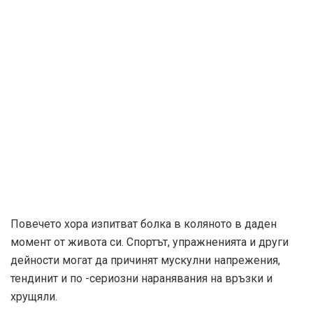
Повечето хора изпитват болка в коляното в даден
момент от живота си. Спортът, упражненията и други
дейности могат да причинят мускулни напрежения,
тендинит и по -сериозни наранявания на връзки и
хрущяли.