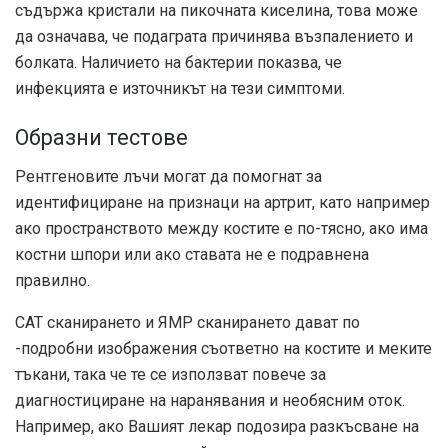
съдържа кристали на пикочната киселина, това може
да означава, че подаграта причинява възпалението и
болката. Наличието на бактерии показва, че
инфекцията е източникът на тези симптоми.
Образни тестове
Рентгеновите лъчи могат да помогнат за
идентифициране на признаци на артрит, като например
ако пространството между костите е по-тясно, ако има
костни шпори или ако ставата не е подравнена
правилно.
CAT сканирането и ЯМР сканирането дават по
-подробни изображения съответно на костите и меките
тъкани, така че те се използват повече за
диагностициране на наранявания и необясним оток.
Например, ако Вашият лекар подозира разкъсване на