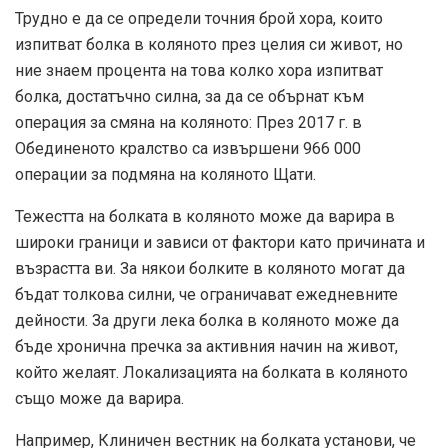
Трудно е да се определи точния брой хора, които
изпитват болка в коляното през целия си живот, но
ние знаем процента на това колко хора изпитват
болка, достатъчно силна, за да се обърнат към
операция за смяна на коляното: През 2017 г. в
Обединеното кралство са извършени 966 000
операции за подмяна на коляното Щати.
Тежестта на болката в коляното може да варира в
широки граници и зависи от фактори като причината и
възрастта ви. За някои болките в коляното могат да
бъдат толкова силни, че ограничават ежедневните
дейности. За други лека болка в коляното може да
бъде хронична пречка за активния начин на живот,
който желаят. Локализацията на болката в коляното
също може да варира.
Например,
Клиничен вестник на болката
установи, че