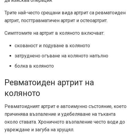
да изисква операция.
Трите най-често срещани вида артрит са ревматоиден
артрит, посттравматичен артрит и остеоартрит.
Симптомите на артрит в коляното включват:
скованост и подуване в коляното
затруднено огъване на коляното напълно
болка в коляното
Ревматоиден артрит на
коляното
Ревматоидният артрит е автоимунно състояние, което
причинява възпаление и удебеляване на тъканта
около ставата. Хроничното възпаление често води до
увреждане и загуба на хрущял.