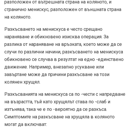
разположен от вътрешната страна на коляното, и
странично
менискус, разположен от външната страна
на коляното.
Разкъсването на менискуса е често срещано
нараняване и обикновено изисква операция. За
разлика от нараняване на връзката, което може да се
случи по различни начини, разкъсването на менискуса
обикновено се случва в резултат на едно -единствено
движение. Например, внезапно усукване или
завъртане може да причини разкъсване на този
колянен хрущял.
Разкъсванията на менискуса са по -чести с напредване
на възрастта, тъй като хрущялът става по -слаб и
изтънява, така че е по -вероятно да се разкъса.
Симптомите на разкъсване на хрущяла в коляното
могат да включват: