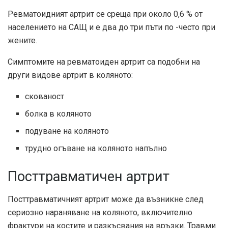
Ревматоидният артрит се среща при около 0,6 % от
населението на САЩ и е два до три пъти по -често при
жените.
Симптомите на ревматоиден артрит са подобни на
други видове артрит в коляното:
скованост
болка в коляното
подуване на коляното
трудно огъване на коляното напълно
Посттравматичен артрит
Посттравматичният артрит може да възникне след
сериозно нараняване на коляното, включително
фрактури на костите и разкъсвания на връзки. Травми