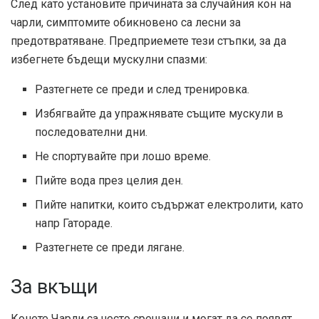
След като установите причината за случайния кон на
чарли, симптомите обикновено са лесни за
предотвратяване. Предприемете тези стъпки, за да
избегнете бъдещи мускулни спазми:
Разтегнете се преди и след тренировка.
Избягвайте да упражнявате същите мускули в
последователни дни.
Не спортувайте при лошо време.
Пийте вода през целия ден.
Пийте напитки, които съдържат електролити, като
напр
Гатораде.
Разтегнете се преди лягане.
За вкъщи
Конете Чарли са често срещани и могат да се появят