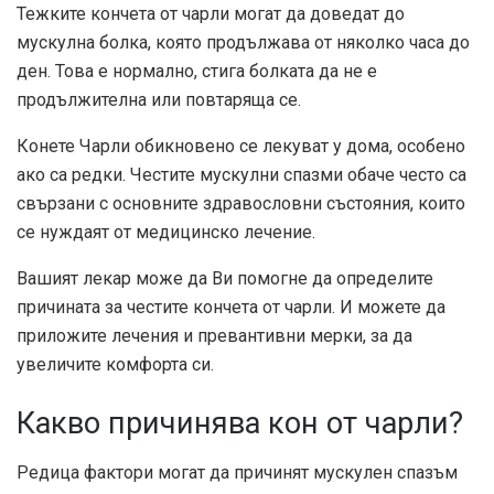
Тежките кончета от чарли могат да доведат до
мускулна болка, която продължава от няколко часа до
ден. Това е нормално, стига болката да не е
продължителна или повтаряща се.
Конете Чарли обикновено се лекуват у дома, особено
ако са редки. Честите мускулни спазми обаче често са
свързани с основните здравословни състояния, които
се нуждаят от медицинско лечение.
Вашият лекар може да Ви помогне да определите
причината за честите кончета от чарли. И можете да
приложите лечения и превантивни мерки, за да
увеличите комфорта си.
Какво причинява кон от чарли?
Редица фактори могат да причинят мускулен спазъм