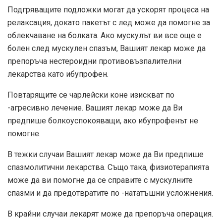
Подгряващите подложки могат да ускорят процеса на
релаксация, докато пакетът с лед може да помогне за
облекчаване на болката. Ако мускулът ви все още е
болен след мускулен спазъм, Вашият лекар може да
препоръча нестероидни противовъзпалителни
лекарства като ибупрофен.
Повтарящите се чарлейски коне изискват по
-агресивно лечение. Вашият лекар може да Ви
предпише болкоуспокояващи, ако ибупрофенът не
помогне.
В тежки случаи Вашият лекар може да Ви предпише
спазмолитични лекарства. Също така, физиотерапията
може да ви помогне да се справите с мускулните
спазми и да предотвратите по -нататъшни усложнения.
В крайни случаи лекарят може да препоръча операция.