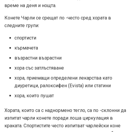
време на деня и нощта.
Конете Чарли се срещат по -често сред хората в
следните групи:
спортисти
кърмачета
възрастни възрастни
хора със затлъстяване
хора, приемащи определени лекарства като
диуретици, ралоксифен (Evista) или статини
хора, които пушат
Хората, които са с наднормено тегло, са по -склонни да
изпитат чарли конете поради лоша циркулация в
краката. Спортистите често изпитват чарлейски коне