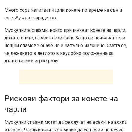
Много хора изпитват чарли конете по време на сън и
се събуждат заради тях.
Мускулните спазми, които причиняват конете на чарли,
докато спите, са често срещани. Защо се появяват тези
нощни спамове обаче не е напълно изяснено. Смята се,
че лежането в леглото в неудобно положение за
дълго време играе роля.
Рискови фактори за конете на
чарли
Мускулни спазми могат да се случат на всеки, на всяка
възраст. Чарликовият кон може да се появи по всяко