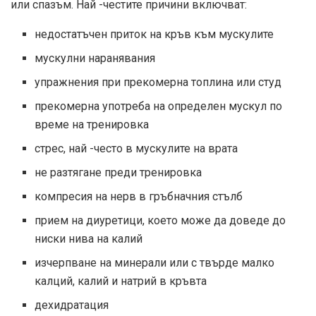
или спазъм. Най -честите причини включват:
недостатъчен приток на кръв към мускулите
мускулни наранявания
упражнения при прекомерна топлина или студ
прекомерна употреба на определен мускул по
време на тренировка
стрес, най -често в мускулите на врата
не разтягане преди тренировка
компресия на нерв в гръбначния стълб
прием на диуретици, което може да доведе до
ниски нива на калий
изчерпване на минерали или с твърде малко
калций, калий и натрий в кръвта
дехидратация