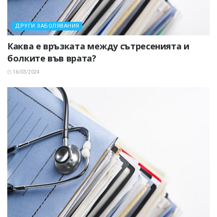
ДРУГИ ЗАБОЛЯВАНИЯ
Каква е връзката между сътресенията и
болките във врата?
16/03/2024