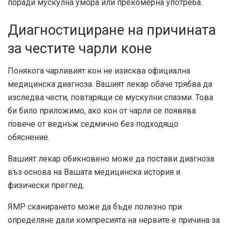
поради мускулна умора или прекомерна употреба.
Диагностициране на причината
за честите чарли коне
Понякога чарливият кон не изисква официална
медицинска диагноза. Вашият лекар обаче трябва да
изследва чести, повтарящи се мускулни спазми. Това
би било приложимо, ако кон от чарли се появява
повече от веднъж седмично без подходящо
обяснение.
Вашият лекар обикновено може да постави диагноза
въз основа на Вашата медицинска история и
физически преглед.
ЯМР сканирането може да бъде полезно при
определяне дали компресията на нервите е причина за