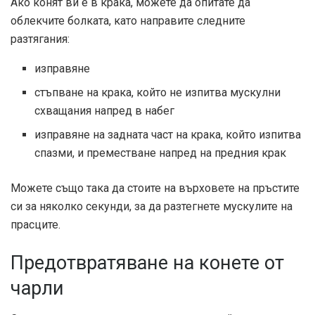
Ако конят ви е в крака, можете да опитате да
облекчите болката, като направите следните
разтягания:
изправяне
стъпване на крака, който не изпитва мускулни
схващания напред в набег
изправяне на задната част на крака, който изпитва
спазми, и преместване напред на предния крак
Можете също така да стоите на върховете на пръстите
си за няколко секунди, за да разтегнете мускулите на
прасците.
Предотвратяване на конете от
чарли