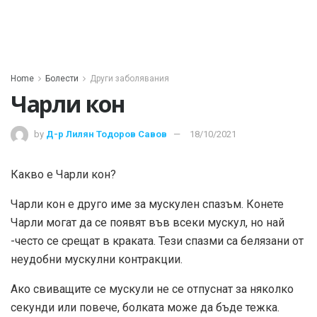
Home
Болести
Други заболявания
Чарли кон
by
Д-р Лилян Тодоров Савов
18/10/2021
Какво е Чарли кон?
Чарли кон е друго име за мускулен спазъм. Конете
Чарли могат да се появят във всеки мускул, но най
-често се срещат в краката. Тези спазми са белязани от
неудобни мускулни контракции.
Ако свиващите се мускули не се отпуснат за няколко
секунди или повече, болката може да бъде тежка.