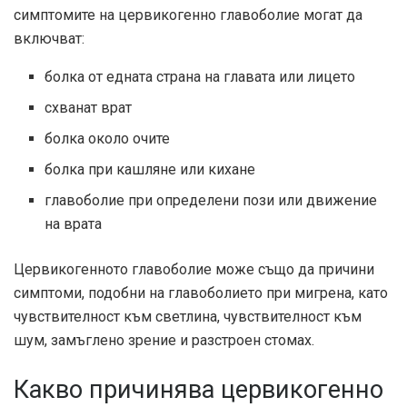
симптомите на цервикогенно главоболие могат да
включват:
болка от едната страна на главата или лицето
схванат врат
болка около очите
болка при кашляне или кихане
главоболие при определени пози или движение
на врата
Цервикогенното главоболие може също да причини
симптоми, подобни на главоболието при мигрена, като
чувствителност към светлина, чувствителност към
шум, замъглено зрение и разстроен стомах.
Какво причинява цервикогенно