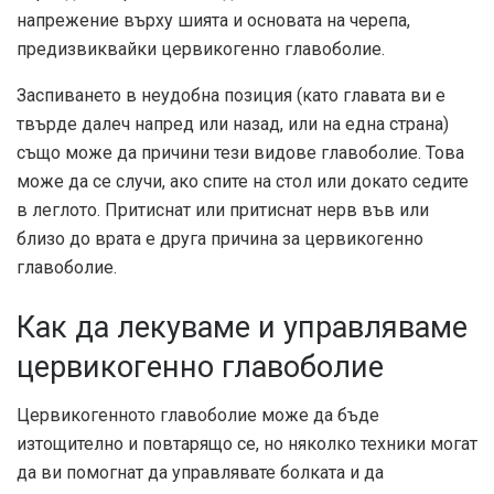
напрежение върху шията и основата на черепа,
предизвиквайки цервикогенно главоболие.
Заспиването в неудобна позиция (като главата ви е
твърде далеч напред или назад, или на една страна)
също може да причини тези видове главоболие. Това
може да се случи, ако спите на стол или докато седите
в леглото. Притиснат или притиснат нерв във или
близо до врата е друга причина за цервикогенно
главоболие.
Как да лекуваме и управляваме
цервикогенно главоболие
Цервикогенното главоболие може да бъде
изтощително и повтарящо се, но няколко техники могат
да ви помогнат да управлявате болката и да