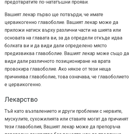
предотвратите по-нататъшни прояви.
Вашият лекар първо ще потвърди, че имате
цервикогенно главоболие. Вашият лекар може да
приложи натиск върху различни части на шията или
основата на главата ви, за да определи откъде идва
болката ви и да види дали определено място
предизвиква главоболие. Вашият лекар може също да
види дали различното позициониране на врата
провокира главоболие. Ако някое от тези неща
причинява главоболие, това означава, че главоболието
е цервикогенно.
Лекарство
Тъй като възпалението и други проблеми с нервите,
мускулите, сухожилията или ставите могат да причинят
тези главоболия, Вашият лекар може да препоръча