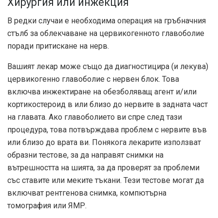
Хирургия или инжекция
В редки случаи е необходима операция на гръбначния
стълб за облекчаване на цервикогенното главоболие
поради притискане на нерв.
Вашият лекар може също да диагностицира (и лекува)
цервикогенно главоболие с нервен блок. Това
включва инжектиране на обезболяващ агент и/или
кортикостероид в или близо до нервите в задната част
на главата. Ако главоболието ви спре след тази
процедура, това потвърждава проблем с нервите във
или близо до врата ви. Понякога лекарите използват
образни тестове, за да направят снимки на
вътрешността на шията, за да проверят за проблеми
със ставите или меките тъкани. Тези тестове могат да
включват рентгенова снимка, компютърна
томография или ЯМР.