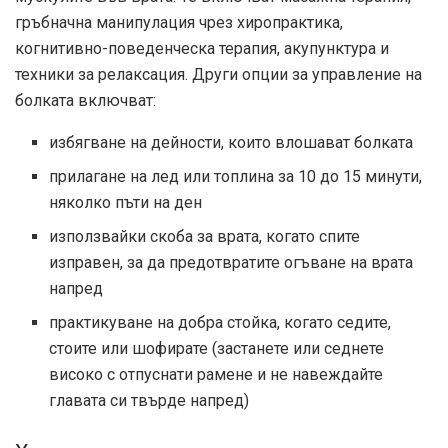
гръбначна манипулация чрез хиропрактика,
когнитивно-поведенческа терапия, акупунктура и
техники за релаксация. Други опции за управление на
болката включват:
избягване на дейности, които влошават болката
прилагане на лед или топлина за 10 до 15 минути,
няколко пъти на ден
използвайки
скоба за врата, когато спите
изправен, за да предотвратите огъване на врата
напред
практикуване на добра стойка, когато седите,
стоите или шофирате (застанете или седнете
високо с отпуснати рамене и не навеждайте
главата си твърде напред)