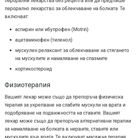
перорални лекарства без рецепта или да предпише
перорално лекарство за облекчаване на болката. Те
включват:
аспирин или ибупрофен (Motrin)
ацетаминофен (тиленол)
мускулен релаксант за облекчаване на стягането
на мускулите и намаляване на спазмите
кортикостероид
Физиотерапия
Вашият лекар може също да препоръча физическа
терапия за укрепване на слабите мускули на врата и
подобряване на подвижността на ставите. Вашият
лекар може също да препоръча алтернативни терапии
за намаляване на болката в нервите, ставите или
мускулите във врата. Те включват масажна терапия,