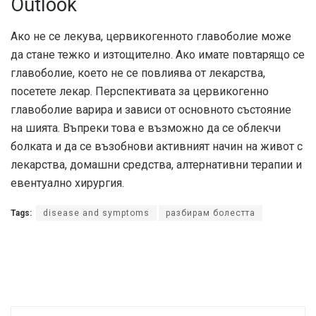
Outlook
Ако не се лекува, цервикогенното главоболие може
да стане тежко и изтощително. Ако имате повтарящо се
главоболие, което не се повлиява от лекарства,
посетете лекар. Перспективата за цервикогенно
главоболие варира и зависи от основното състояние
на шията. Въпреки това е възможно да се облекчи
болката и да се възобнови активният начин на живот с
лекарства, домашни средства, алтернативни терапии и
евентуално хирургия.
Tags:
disease and symptoms
разбирам болестта