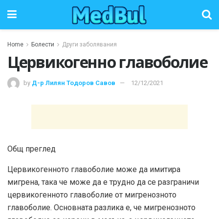
Home
Болести
Други заболявания
Цервикогенно главоболие
by
Д-р Лилян Тодоров Савов
12/12/2021
Общ преглед
Цервикогенното главоболие може да имитира
мигрена, така че може да е трудно да се разграничи
цервикогенното главоболие от мигренозното
главоболие. Основната разлика е, че мигренозното