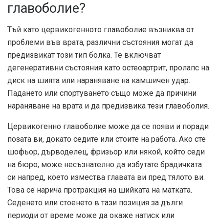
главоболие?
Тъй като цервикогенното главоболие възниква от
проблеми във врата, различни състояния могат да
предизвикат този тип болка. Те включват
дегенеративни състояния като остеоартрит, пролапс на
диск на шията или нараняване на камшичен удар.
Падането или спортуването също може да причини
нараняване на врата и да предизвика тези главоболия.
Цервикогенно главоболие може да се появи и поради
позата ви, докато седите или стоите на работа. Ако сте
шофьор, дърводелец, фризьор или някой, който седи
на бюро, може несъзнателно да избутате брадичката
си напред, което измества главата ви пред тялото ви.
Това се нарича протракция на шийката на матката.
Седенето или стоенето в тази позиция за дълги
периоди от време може да окаже натиск или