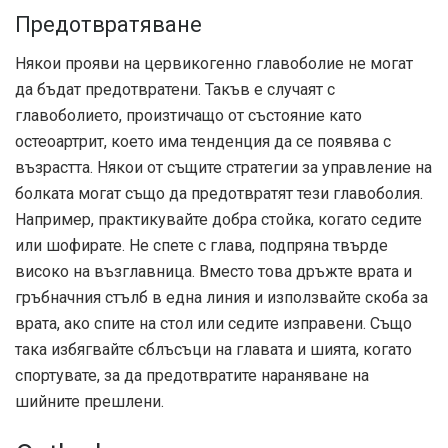
Предотвратяване
Някои прояви на цервикогенно главоболие не могат
да бъдат предотвратени. Такъв е случаят с
главоболието, произтичащо от състояние като
остеоартрит, което има тенденция да се появява с
възрастта. Някои от същите стратегии за управление на
болката могат също да предотвратят тези главоболия.
Например, практикувайте добра стойка, когато седите
или шофирате. Не спете с глава, подпряна твърде
високо на възглавница. Вместо това дръжте врата и
гръбначния стълб в една линия и използвайте скоба за
врата, ако спите на стол или седите изправени. Също
така избягвайте сблъсъци на главата и шията, когато
спортувате, за да предотвратите нараняване на
шийните прешлени.