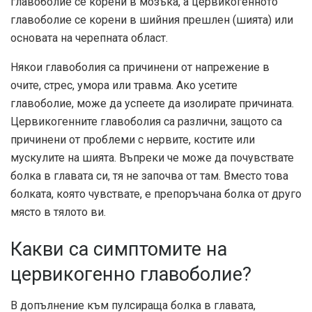
главоболие се корени в мозъка, а цервикогенното
главоболие се корени в шийния прешлен (шията) или
основата на черепната област.
Някои главоболия са причинени от напрежение в
очите, стрес, умора или травма. Ако усетите
главоболие, може да успеете да изолирате причината.
Цервикогенните главоболия са различни, защото са
причинени от проблеми с нервите, костите или
мускулите на шията. Въпреки че може да почувствате
болка в главата си, тя не започва от там. Вместо това
болката, която чувствате, е препоръчана болка от друго
място в тялото ви.
Какви са симптомите на
цервикогенно главоболие?
В допълнение към пулсираща болка в главата,