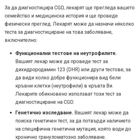
За да диагностицира CGD, лекарят ще прегледа вашето
семейство и медицинска история и ще проведе
физически преглед. Лекарят може да назначи няколко
теста за диагностициране на това заболяване,
включително:
Функционални тестове на неутрофилите.
Вашият лекар може да проведе тест за
дихидрородамин 123 (DHR) или други тестове, за
да види колко добре функционира вид бели
кръвни клетки (неутрофили) в кръвта Ви.
Лекарите обикновено използват този тест за
диагностициране на CGD.
Генетично изследване.
Вашият лекар може да
поиска генетичен тест, за да потвърди наличието
на специфична генетична мутация, която води до
хронично грануломатозно заболяване.