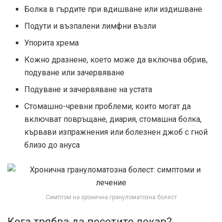
Болка в гърдите при вдишване или издишване
Подути и възпалени лимфни възли
Упорита хрема
Кожно дразнене, което може да включва обрив,
подуване или зачервяване
Подуване и зачервяване на устата
Стомашно-чревни проблеми, които могат да
включват повръщане, диария, стомашна болка,
кървави изпражнения или болезнен джоб с гной
близо до ануса
Симптом на хронична грануломатозна болест
Кога трябва да посетите лекар?