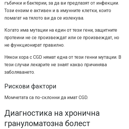
гъбички и бактерии, за да ви предпазят от инфекции.
Този ензим е активен и в имунните клетки, които
помагат на тялото ви да се излекува.
Когато има мутации на един от тези гени, защитните
протеини не се произвеждат или се произвеждат, но
не функционират правилно.
Някои хора с CGD нямат една от тези генни мутации. В
тези случаи лекарите не знаят какво причинява
заболяването.
Рискови фактори
Момчетата са по-склонни да имат CGD.
Диагностика на хронична
грануломатозна болест