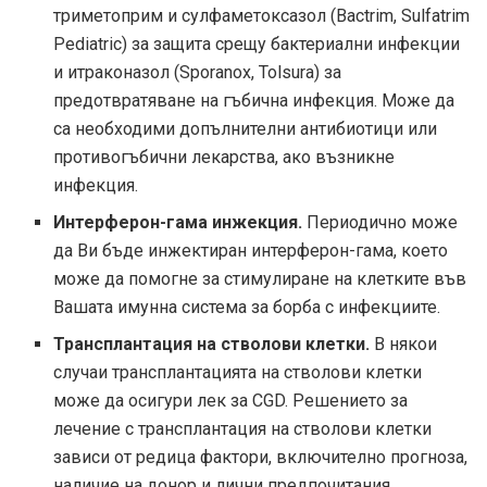
триметоприм и сулфаметоксазол (Bactrim, Sulfatrim
Pediatric) за защита срещу бактериални инфекции
и итраконазол (Sporanox, Tolsura) за
предотвратяване на гъбична инфекция. Може да
са необходими допълнителни антибиотици или
противогъбични лекарства, ако възникне
инфекция.
Интерферон-гама инжекция.
Периодично може
да Ви бъде инжектиран интерферон-гама, което
може да помогне за стимулиране на клетките във
Вашата имунна система за борба с инфекциите.
Трансплантация на стволови клетки.
В някои
случаи трансплантацията на стволови клетки
може да осигури лек за CGD. Решението за
лечение с трансплантация на стволови клетки
зависи от редица фактори, включително прогноза,
наличие на донор и лични предпочитания.