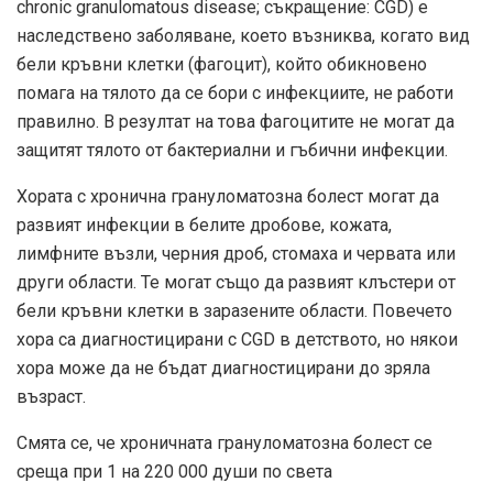
chronic granulomatous disease; съкращение: CGD) е
наследствено заболяване, което възниква, когато вид
бели кръвни клетки (фагоцит), който обикновено
помага на тялото да се бори с инфекциите, не работи
правилно. В резултат на това фагоцитите не могат да
защитят тялото от бактериални и гъбични инфекции.
Хората с хронична грануломатозна болест могат да
развият инфекции в белите дробове, кожата,
лимфните възли, черния дроб, стомаха и червата или
други области. Те могат също да развият клъстери от
бели кръвни клетки в заразените области. Повечето
хора са диагностицирани с CGD в детството, но някои
хора може да не бъдат диагностицирани до зряла
възраст.
Смята се, че хроничната грануломатозна болест се
среща при 1 на 220 000 души по света