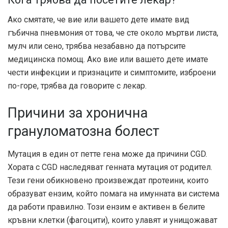
Ако смятате, че вие ​​или вашето дете имате вид
гъбична пневмония от това, че сте около мъртви листа,
мулч или сено, трябва незабавно да потърсите
медицинска помощ. Ако вие или вашето дете имате
чести инфекции и признаците и симптомите, изброени
по-горе, трябва да говорите с лекар.
Причини за хронична
грануломатозна болест
Мутация в един от петте гена може да причини CGD.
Хората с CGD наследяват генната мутация от родител.
Тези гени обикновено произвеждат протеини, които
образуват ензим, който помага на имунната ви система
да работи правилно. Този ензим е активен в белите
кръвни клетки (фагоцити), които улавят и унищожават