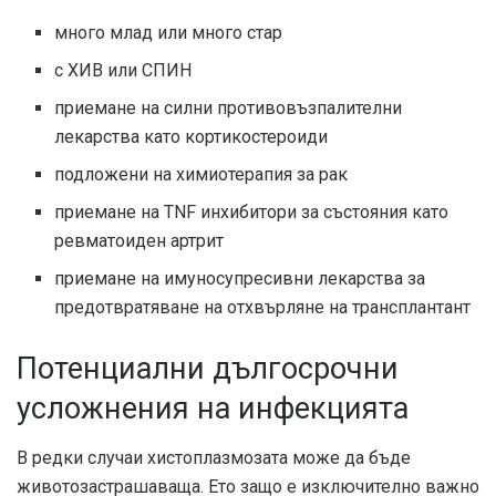
много млад или много стар
с ХИВ или СПИН
приемане на силни противовъзпалителни
лекарства като кортикостероиди
подложени на химиотерапия за рак
приемане на TNF инхибитори за състояния като
ревматоиден артрит
приемане на имуносупресивни лекарства за
предотвратяване на отхвърляне на трансплантант
Потенциални дългосрочни
усложнения на инфекцията
В редки случаи хистоплазмозата може да бъде
животозастрашаваща. Ето защо е изключително важно