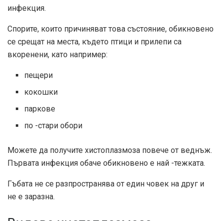
инфекция.
Спорите, които причиняват това състояние, обикновено
се срещат на места, където птици и прилепи са
вкоренени, като например:
пещери
кокошки
паркове
по -стари обори
Можете да получите хистоплазмоза повече от веднъж.
Първата инфекция обаче обикновено е най -тежката.
Гъбата не се разпространява от един човек на друг и
не е заразна.