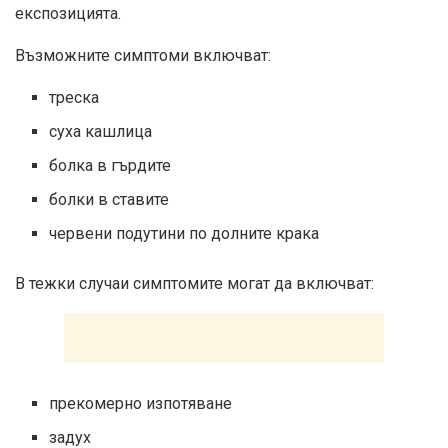
експозицията.
Възможните симптоми включват:
треска
суха кашлица
болка в гърдите
болки в ставите
червени подутини по долните крака
В тежки случаи симптомите могат да включват:
прекомерно изпотяване
задух