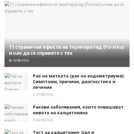
11 странични ефекта на терипаратид (Forsteo)
и как да се справяте с тях
10/08/2026
Рак на матката (рак на ендометриума):
Симптоми, причини, диагностика и
лечение
07/08/2026
Ракови заболявания, които повишават
нивото на калцитонина
06/08/2026
Тест за калцитонин: Цел и