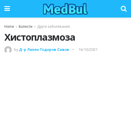
Home
Болести
Други заболявания
Хистоплазмоза
by
Д-р Лилян Тодоров Савов
16/10/2021