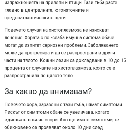
изпражненията на прилепи и птици. Тази гъба расте
главно в централните, югоизточните и
средноатлантическите щати.
Повечето случаи на хистоплазмоза не изискват
лечение. Хората с по -слаба имунна система обаче
могат да изпитат сериозни проблеми. Заболяването
може да прогресира и да се разпространи в други
части на тялото. Кожни лезии са докладвани в 10 до 15
процента от случаите на хистоплазмоза, която се е
разпространила по цялото тяло.
За какво да внимавам?
Повечето хора, заразени с тази гъба, нямат симптоми.
Рискът от симптоми обаче се увеличава, когато
вдишвате повече спори. Ако ще имате симптоми, те
обикновено се проявяват около 10 дни след