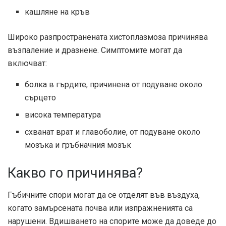
кашляне на кръв
Широко разпространената хистоплазмоза причинява
възпаление и дразнене. Симптомите могат да
включват:
болка в гърдите, причинена от подуване около
сърцето
висока температура
схванат врат и главоболие, от подуване около
мозъка и гръбначния мозък
Какво го причинява?
Гъбичните спори могат да се отделят във въздуха,
когато замърсената почва или изпражненията са
нарушени. Вдишването на спорите може да доведе до