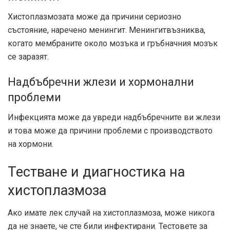
Хистоплазмозата може да причини сериозно
състояние, наречено менингит. Менингит
възниква,
когато мембраните около мозъка и гръбначния мозък
се заразят.
Надбъбречни жлези и хормонални
проблеми
Инфекцията може да увреди надбъбречните ви жлези
и това може да причини проблеми с производството
на хормони.
Тестване и диагностика на
хистоплазмоза
Ако имате лек случай на хистоплазмоза, може никога
да не знаете, че сте били инфектирани. Тестовете за