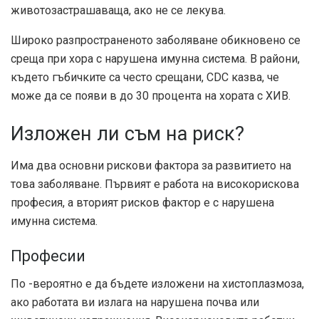
животозастрашаваща, ако не се лекува.
Широко разпространеното заболяване обикновено се
среща при хора с нарушена имунна система. В райони,
където гъбичките са често срещани, CDC казва, че
може да се появи в до
30 процента
на хората с ХИВ.
Изложен ли съм на риск?
Има два основни рискови фактора за развитието на
това заболяване. Първият е работа на високорискова
професия, а вторият рисков фактор е с нарушена
имунна система.
Професии
По -вероятно е да бъдете изложени на хистоплазмоза,
ако работата ви излага на нарушена почва или