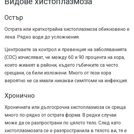
Видове хистоплазмоза
Остър
Острата или краткотрайна хистоплазмоза обикновено е
лека. Рядко води до усложнения.
Центровете за контрол и превенция на заболяванията
(CDC) изчисляват, че между
60 и 90 процента
на хора,
които живеят в райони, където гъбичките са често
срещани, са били изложени. Много от тези хора
вероятно не са имали никакви симптоми на инфекция.
Хронично
Хроничната или дългосрочна хистоплазмоза се среща
много по-рядко от острата форма. В редки случаи
може да се разпространи по цялото тяло. След като
хистоплазмозата се е разпространила в тялото ви, тя е