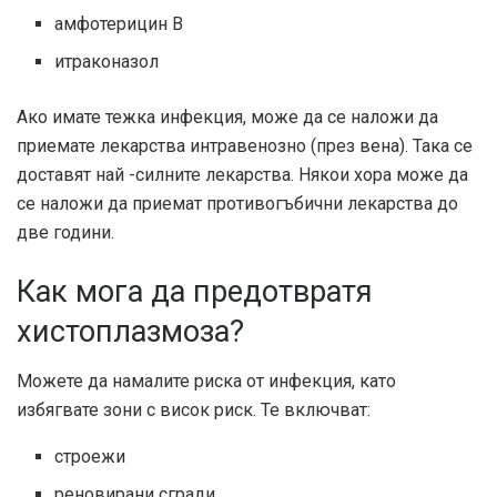
амфотерицин В
итраконазол
Ако имате тежка инфекция, може да се наложи да
приемате лекарства интравенозно (през вена). Така се
доставят най -силните лекарства. Някои хора може да
се наложи да приемат противогъбични лекарства до
две години.
Как мога да предотвратя
хистоплазмоза?
Можете да намалите риска от инфекция, като
избягвате зони с висок риск. Те включват:
строежи
реновирани сгради