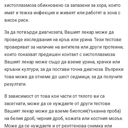
хистоплазмоза обикновено са запазени за хора, които
имат и тежка инфекция и живеят или работят в зона с
висок риск.
За да потвърди диагнозата, Вашият лекар може да
проведе изследвания на кръв или урина. Тези тестове
проверяват за наличие на антитела или други протеини,
които показват предишен контакт с хистоплазмоза.
Вашият лекар може също да вземе урина, храчки или
кръвни култури, за да постави точна диагноза. Въпреки
това може да отнеме до шест седмици, за да получите
резултати.
В зависимост от това кои части от тялото ви са
засегнати, може да се нуждаете от други тестове.
Вашият лекар може да вземе биопсия
(тъканна проба)
на белия дроб, черния дроб, кожата или костния мозък.
Може да се нуждаете и от рентгенова снимка или