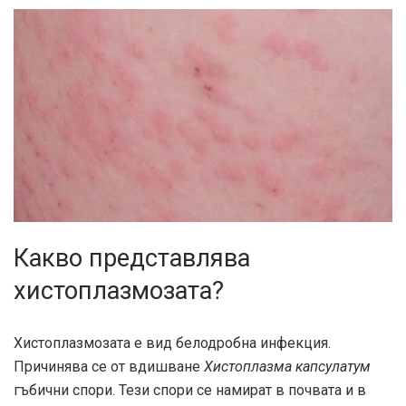
Какво представлява
хистоплазмозата?
Хистоплазмозата е вид белодробна инфекция.
Причинява се от вдишване
Хистоплазма капсулатум
гъбични спори. Тези спори се намират в почвата и в