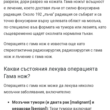
разрези, дори разрез на кожата. Гама ножът всъщност
е лечение, което доставя лъчи от силно фокусирана
радиация. Около 192 „лъча“ радиация се събират и са
точно фокусирани върху целевата област на мозъка,
по-специално във формата на тумора или лезията, като
същевременно щадят околната нормална тъкан.
Операцията с гама нож е известна още като
стереотактична радиохирургия, радиохирургия с гама
нож и лъчение с гама нож.
Какви състояния лекува операцията
Гама нож?
Операцията с гама нож може да лекува няколко
мозъчни заболявания, включително:
Мозъчни тумори (и двата рак [malignant] и
неракови [benign]):
Тези тумори включват