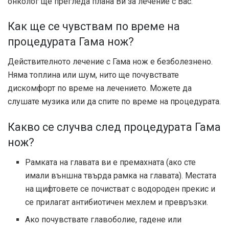
онколог ще прегледа плана Ви за лечение с Вас.
Как ще се чувствам по време на
процедурата Гама нож?
Действителното лечение с Гама нож е безболезнено.
Няма топлина или шум, нито ще почувствате
дискомфорт по време на лечението. Можете да
слушате музика или да спите по време на процедурата.
Какво се случва след процедурата Гама
нож?
Рамката на главата ви е премахната (ако сте
имали външна твърда рамка на главата). Местата
на щифтовете се почистват с водороден прекис и
се прилагат антибиотичен мехлем и превръзки.
Ако почувствате главоболие, гадене или