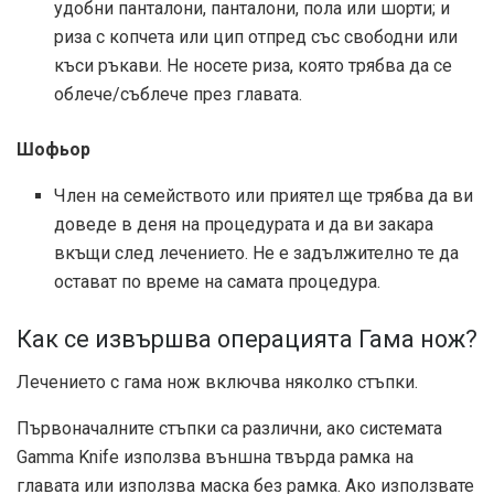
удобни панталони, панталони, пола или шорти; и
риза с копчета или цип отпред със свободни или
къси ръкави. Не носете риза, която трябва да се
облече/съблече през главата.
Шофьор
Член на семейството или приятел ще трябва да ви
доведе в деня на процедурата и да ви закара
вкъщи след лечението. Не е задължително те да
остават по време на самата процедура.
Как се извършва операцията Гама нож?
Лечението с гама нож включва няколко стъпки.
Първоначалните стъпки са различни, ако системата
Gamma Knife използва външна твърда рамка на
главата или използва маска без рамка. Ако използвате