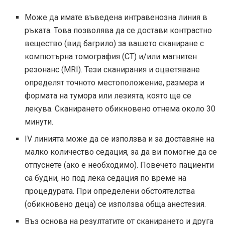
Може да имате въведена интравенозна линия в
ръката. Това позволява да се достави контрастно
вещество (вид багрило) за вашето сканиране с
компютърна томография (CT) и/или магнитен
резонанс (MRI). Тези сканирания и оцветяване
определят точното местоположение, размера и
формата на тумора или лезията, която ще се
лекува. Сканирането обикновено отнема около 30
минути.
IV линията може да се използва и за доставяне на
малко количество седация, за да ви помогне да се
отпуснете (ако е необходимо). Повечето пациенти
са будни, но под лека седация по време на
процедурата. При определени обстоятелства
(обикновено деца) се използва обща анестезия.
Въз основа на резултатите от сканирането и друга