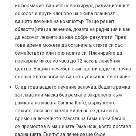
информация, вашият неврохирург, радиационният
онколог и други членове на екипа планират
вашето лечение на компютър. Те ще решат
областта(ите) за лечение, дозата на радиация и как
да насочат лезията за най-добри резултати. През
това време можете да останете в стаята си със
семейството или приятелите си. Планирайте да
прекарате няколко часа до 12 часа в лечебния
център. Вашият лечебен екип ще ви даде по-точна
оценка въз основа на вашето уникално състояние.
След това вашето лечение започва. Вашата рамка
за глава или маска без рамка е закрепена към
рамката на масата Gamma Knife, върху която
лежите, така че главата ви да не се движи по
време на лечението. Масата на Гама ножа бавно
се премества в машината Гама нож, която доставя
радиацията. Екипът за лечение ще бъде