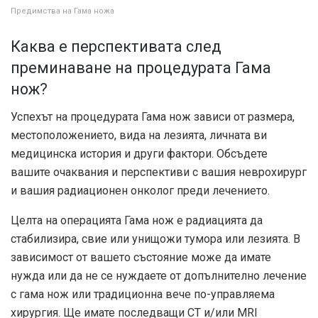
Предимства на Гама ножа
Каква е перспективата след
преминаване на процедурата Гама
нож?
Успехът на процедурата Гама нож зависи от размера,
местоположението, вида на лезията, личната ви
медицинска история и други фактори. Обсъдете
вашите очаквания и перспективи с вашия неврохирург
и вашия радиационен онколог преди лечението.
Целта на операцията Гама нож е радиацията да
стабилизира, свие или унищожи тумора или лезията. В
зависимост от вашето състояние може да имате
нужда или да не се нуждаете от допълнително лечение
с гама нож или традиционна вече по-управляема
хирургия. Ще имате последващи CT и/или MRI