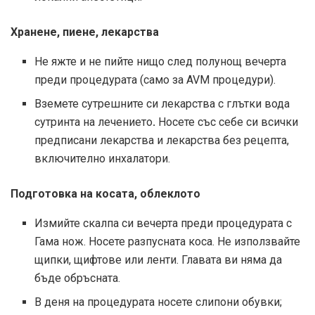
Хранене, пиене, лекарства
Не яжте и не пийте нищо след полунощ вечерта
преди процедурата (само за AVM процедури).
Вземете сутрешните си лекарства с глътки вода
сутринта на лечението
.
Носете със себе си всички
предписани лекарства и лекарства без рецепта,
включително инхалатори.
Подготовка на косата, облеклото
Измийте скалпа си вечерта преди процедурата с
Гама нож. Носете разпусната коса. Не използвайте
щипки, щифтове или ленти. Главата ви няма да
бъде обръсната.
В деня на процедурата носете слипони обувки;