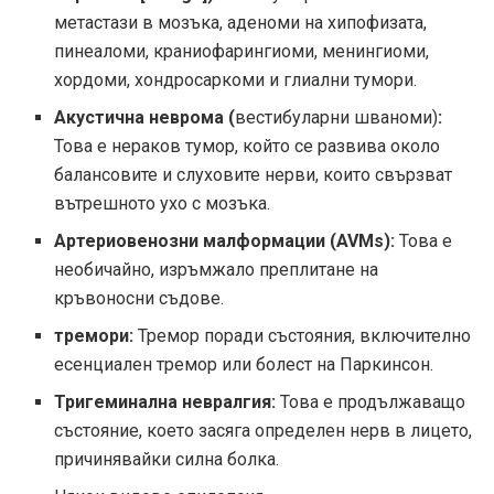
метастази в мозъка, аденоми на хипофизата,
пинеаломи, краниофарингиоми, менингиоми,
хордоми, хондросаркоми и глиални тумори.
Акустична неврома
(
вестибуларни шваноми)
:
Това е нераков тумор, който се развива около
балансовите и слуховите нерви, които свързват
вътрешното ухо с мозъка.
Артериовенозни малформации (AVMs):
Това е
необичайно, изръмжало преплитане на
кръвоносни съдове.
тремори:
Тремор поради състояния, включително
есенциален тремор или болест на Паркинсон.
Тригеминална невралгия:
Това е продължаващо
състояние, което засяга определен нерв в лицето,
причинявайки силна болка.