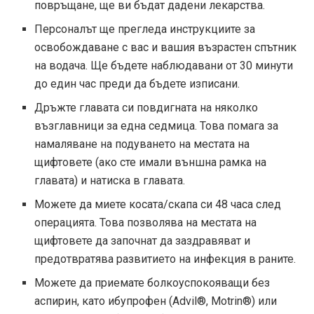
повръщане, ще ви бъдат дадени лекарства.
Персоналът ще прегледа инструкциите за
освобождаване с вас и вашия възрастен спътник
на водача. Ще бъдете наблюдавани от 30 минути
до един час преди да бъдете изписани.
Дръжте главата си повдигната на няколко
възглавници за една седмица. Това помага за
намаляване на подуването на местата на
щифтовете (ако сте имали външна рамка на
главата) и натиска в главата.
Можете да миете косата/скапа си 48 часа след
операцията. Това позволява на местата на
щифтовете да започнат да заздравяват и
предотвратява развитието на инфекция в раните.
Можете да приемате болкоуспокояващи без
аспирин, като ибупрофен (Advil®, Motrin®) или