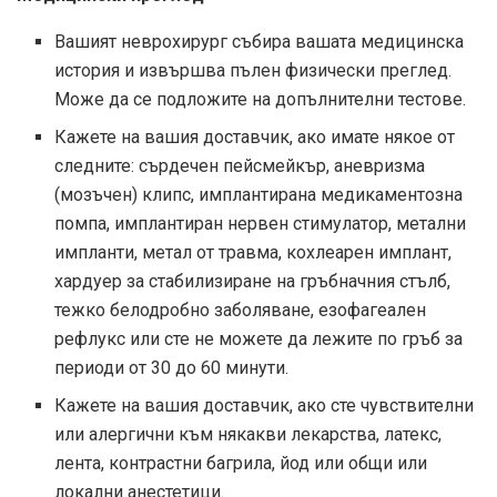
Вашият неврохирург събира вашата медицинска
история и извършва пълен физически преглед.
Може да се подложите на допълнителни тестове.
Кажете на вашия доставчик, ако имате някое от
следните: сърдечен пейсмейкър, аневризма
(мозъчен) клипс, имплантирана медикаментозна
помпа, имплантиран нервен стимулатор, метални
импланти, метал от травма, кохлеарен имплант,
хардуер за стабилизиране на гръбначния стълб,
тежко белодробно заболяване, езофагеален
рефлукс или сте не можете да лежите по гръб за
периоди от 30 до 60 минути.
Кажете на вашия доставчик, ако сте чувствителни
или алергични към някакви лекарства, латекс,
лента, контрастни багрила, йод или общи или
локални анестетици.