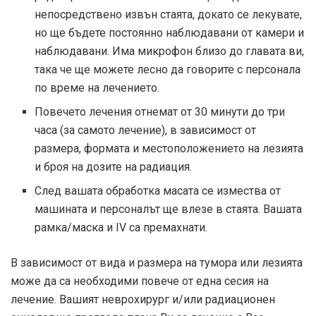
непосредствено извън стаята, докато се лекувате,
но ще бъдете постоянно наблюдавани от камери и
наблюдавани. Има микрофон близо до главата ви,
така че ще можете лесно да говорите с персонала
по време на лечението.
Повечето лечения отнемат от 30 минути до три
часа (за самото лечение), в зависимост от
размера, формата и местоположението на лезията
и броя на дозите на радиация.
След вашата обработка масата се измества от
машината и персоналът ще влезе в стаята. Вашата
рамка/маска и IV са премахнати.
В зависимост от вида и размера на тумора или лезията
може да са необходими повече от една сесия на
лечение. Вашият неврохирург и/или радиационен