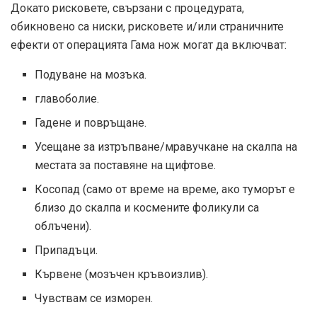
Докато рисковете, свързани с процедурата,
обикновено са ниски, рисковете и/или страничните
ефекти от операцията Гама нож могат да включват:
Подуване на мозъка.
главоболие.
Гадене и повръщане.
Усещане за изтръпване/мравучкане на скалпа на
местата за поставяне на щифтове.
Косопад (само от време на време, ако туморът е
близо до скалпа и космените фоликули са
облъчени).
Припадъци.
Кървене (мозъчен кръвоизлив).
Чувствам се изморен.