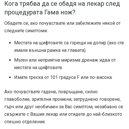
Кога трябва да се обадя на лекар след
процедурата Гама нож?
Обадете се, ако почувствате или забележите някой от
следните симптоми:
Местата на щифтовете са горещи на допир (ако сте
имали външна рамка на главата).
Мътен или неприятна миризма дренаж идва от
местата на щифтовете.
Имате треска от 101 градуса F или по-висока.
Ако почувствате гадене, повръщане, силно
главоболие, зрителни промени, затруднено говорене,
гърч или друг необичаен за Вас симптом, незабавно се
свържете с Вашия лекар или отидете до най-близкото
спешно отделение.