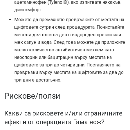
ацетаминофен (Tylenol®), ако изпитвате някакъв
дискомфорт.
Можете да премахнете превръзките от местата на
щифтовете сутрин след процедурата. Почиствайте
местата два пъти на ден с водороден прекис или
мек сапун и вода. След това можете да приложите
малко количество антибиотичен мехлем като
неоспорин или бацитрацин върху местата на
щифтовете за три до четири дни. Поставянето на
превръзки върху местата на щифтовете за два до
три дни е достатъчно.
Рискове/ползи
Какви са рисковете и/или страничните
ефекти от операцията Гама нож?