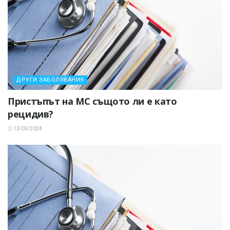
ДРУГИ ЗАБОЛЯВАНИЯ
Пристъпът на МС същото ли е като
рецидив?
13/03/2024