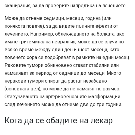
сканирания, за да проверите напредъка на лечението.
Може да отнеме седмици, месеци, година (или
понякога повече), за да видите пълните ефекти от
лечението. Например, облекчаването на болката, ако
имате тригеминална невралгия, може да се случи по
всяко време между един ден и шест месеца, като
повечето хора се подобряват в рамките на един месец.
Раковите тумори обикновено стават стабилни или
намаляват за период от седмици до месеци. Много
неракови тумори спират да растат незабавно
(основната цел), но може да не намалят по размер.
Отзвучаването на артериовенозните малформации
след лечението може да отнеме две до три години.
Кога да се обадите на лекар