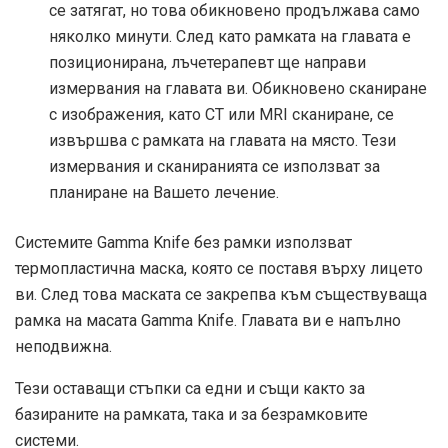
се затягат, но това обикновено продължава само
няколко минути. След като рамката на главата е
позиционирана, лъчетерапевт ще направи
измервания на главата ви. Обикновено сканиране
с изображения, като CT или MRI сканиране, се
извършва с рамката на главата на място. Тези
измервания и сканиранията се използват за
планиране на Вашето лечение.
Системите Gamma Knife без рамки използват
термопластична маска, която се поставя върху лицето
ви. След това маската се закрепва към съществуваща
рамка на масата Gamma Knife. Главата ви е напълно
неподвижна.
Тези оставащи стъпки са едни и същи както за
базираните на рамката, така и за безрамковите
системи.