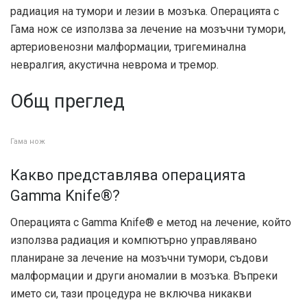
радиация на тумори и лезии в мозъка. Операцията с
Гама нож се използва за лечение на мозъчни тумори,
артериовенозни малформации, тригеминална
невралгия, акустична неврома и тремор.
Общ преглед
Гама нож
Какво представлява операцията
Gamma Knife®?
Операцията с Gamma Knife® е метод на лечение, който
използва радиация и компютърно управлявано
планиране за лечение на мозъчни тумори, съдови
малформации и други аномалии в мозъка. Въпреки
името си, тази процедура не включва никакви