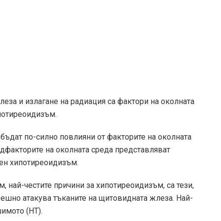
еза и излагане на радиация са фактори на околната
ипотиреоидизъм.
бъдат по-силно повлияни от факторите на околната
ед
факторите на околната среда представляват
нен хипотиреоидизъм.
 най-честите причини за хипотиреоидизъм, са тези,
решно атакува тъканите на щитовидната жлеза. Най-
имото (HT).