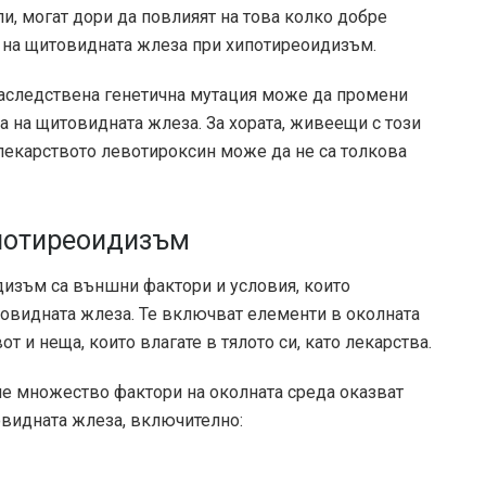
и, могат дори да повлияят на това колко добре
и на щитовидната жлеза при хипотиреоидизъм.
 наследствена генетична мутация може да промени
а на щитовидната жлеза. За хората, живеещи с този
 лекарството левотироксин може да не са толкова
ипотиреоидизъм
дизъм са външни фактори и условия, които
товидната жлеза. Те включват елементи в околната
т и неща, които влагате в тялото си, като лекарства.
, че множество фактори на околната среда оказват
овидната жлеза, включително: