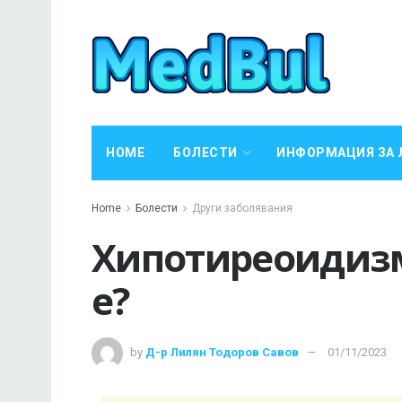
HOME
БОЛЕСТИ
ИНФОРМАЦИЯ ЗА 
Home
Болести
Други заболявания
Хипотиреоидизм
е?
by
Д-р Лилян Тодоров Савов
01/11/2023