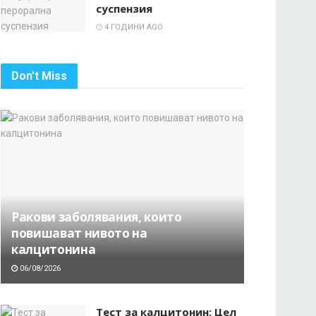
суспензия
4 ГОДИНИ AGO
Don't Miss
Ракови заболявания, които
повишават нивото на
калцитонина
06/08/2026
Тест за калцитонин: Цел