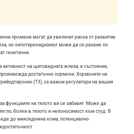
ични промени могат да увеличат риска от развитие
за, но хипотиреоидизмът може да се развие по
ат генетични.
 активност на щитовидната жлеза, е състояние,
 произвежда достатъчно хормони. Хормоните на
трийодтиронин (Т3), са важни регулатори на вашия
а функциите на тялото ви се забавят. Може да
тегло, болки в тялото и непоносимост към студ. В
веде до микседемна кома, потенциално
едостатъчност.