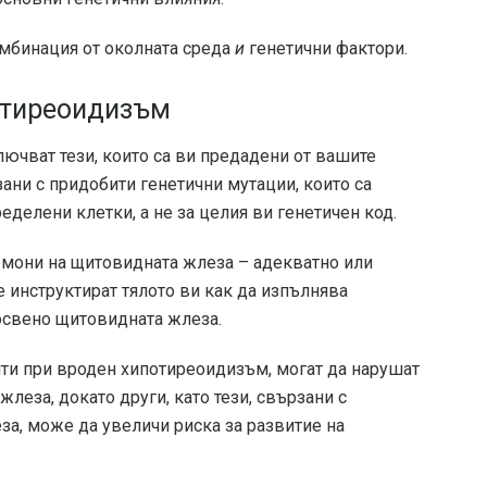
омбинация от околната среда
и
генетични фактори.
отиреоидизъм
ючват тези, които са ви предадени от вашите
зани с придобити генетични мутации, които са
делени клетки, а не за целия ви генетичен код.
рмони на щитовидната жлеза – адекватно или
е инструктират тялото ви как да изпълнява
освено щитовидната жлеза.
ити при вроден хипотиреоидизъм, могат да нарушат
леза, докато други, като тези, свързани с
за,
може да увеличи риска
за развитие на