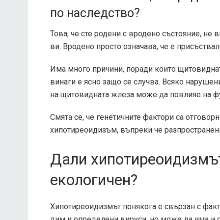
по наследство?
Това, че сте родени с вродено състояние, не 
ви. Вродено просто означава, че е присъства
Има много причини, поради които щитовиднат
винаги е ясно защо се случва. Всяко наруше
на щитовидната жлеза може да повлияе на ф
Смята се, че генетичните фактори са отгово
хипотиреоидизъм, въпреки че разпространени
Дали хипотиреоидизмът
екологичен?
Хипотиреоидизмът понякога е свързан с факт
дим и определени вируси, но може да има и 