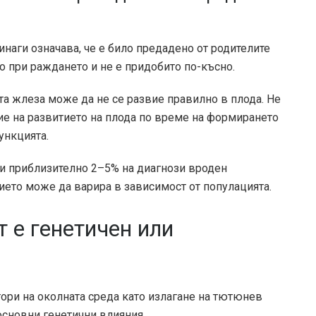
винаги означава, че е било предадено от родителите
ло при раждането и не е придобито по-късно.
а жлеза може да не се развие правилно в плода. Не
ние на развитието на плода по време на формирането
ункцията.
рни приблизително
2–5%
на диагнози вроден
ето може да варира в зависимост от популацията.
 е генетичен или
ори на околната среда като излагане на тютюнев
основни генетични влияния.