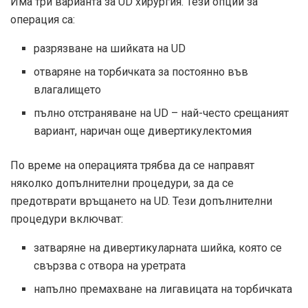
Има три варианта за UD хирургия. Тези опции за
операция са:
разрязване на шийката на UD
отваряне на торбичката за постоянно във
влагалището
пълно отстраняване на UD – най-често срещаният
вариант, наричан още дивертикулектомия
По време на операцията трябва да се направят
няколко допълнителни процедури, за да се
предотврати връщането на UD. Тези допълнителни
процедури включват:
затваряне на дивертикуларната шийка, която се
свързва с отвора на уретрата
напълно премахване на лигавицата на торбичката