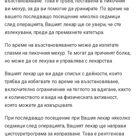
възстановяване. Това е тръба, поставена в пикочния
ви мехур, за да ви помогне да уринирате. По време на
вашето последващо посещение няколко седмици
след операцията, Вашият лекар ще се увери, че сте
излекувани, преди да премахнете катетъра.
По време на възстановяването може да изпитате
спазми на пикочния мехур. Те могат да причинят болка,
но може да се лекува и управлява с лекарства.
Вашият лекар ще ви даде списък с дейности, които
трябва да избягвате по време на възстановяване,
включително ограничение на теглото за вдигане, както
и количеството и вида на физическата активност,
която можете да извършвате.
При последващо посещение при Вашия лекар няколко
седмици след операцията, Вашият лекар ще направи
цистоуретрограма за изпразване. Това е рентгенова