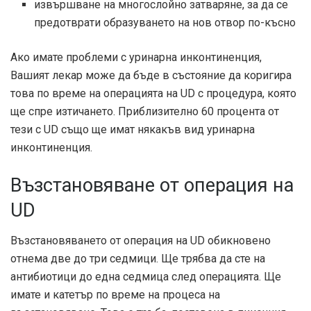
извършване на многослойно затваряне, за да се
предотврати образуването на нов отвор по-късно
Ако имате проблеми с уринарна инконтиненция,
Вашият лекар може да бъде в състояние да коригира
това по време на операцията на UD с процедура, която
ще спре изтичането. Приблизително 60 процента от
тези с UD също ще имат някакъв вид уринарна
инконтиненция.
Възстановяване от операция на
UD
Възстановяването от операция на UD обикновено
отнема две до три седмици. Ще трябва да сте на
антибиотици до една седмица след операцията. Ще
имате и катетър по време на процеса на