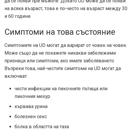
да се появи при мъжете. Докато UD може да се появи
на всяка възраст, това е по-често на възраст между 30
и 60 години.
Симптоми на това състояние
Симптомите на UD могат да варират от човек на човек.
Може също да не покажете никакви забележими
признаци или симптоми, ако имате заболяването.
Въпреки това, най-честите симптоми на UD могат да
включват:
чести инфекции на пикочните пътища или
пикочния мехур
кървава урина
болезнен секс
болка в областта на таза