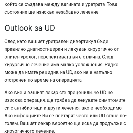
който се създава между вагината и уретрата. Това
състояние ще изисква незабавно лечение.
Outlook за UD
След като вашият уретрален дивертикул бъде
правилно диагностициран и лекуван хирургично от
опитен уролог, перспективата ви е отлична. След
хирургично лечение има малко усложнения. Рядко
може да имате рецидив на UD, ако не е напълно
отстранен по време на операцията.
Ако вие и вашият лекар сте преценили, че UD не
изисква операция, ще трябва да лекувате симптомите
си с антибиотици и други лечения, ако е необходимо.
Ако инфекциите Ви се повтарят често или UD стане по-
голям, Вашият лекар вероятно ще иска да продължи с
хирургичното лечение.