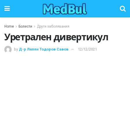
Home
Болести
Други заболявания
Уретрален дивертикул
by
Д-р Лилян Тодоров Савов
12/12/2021