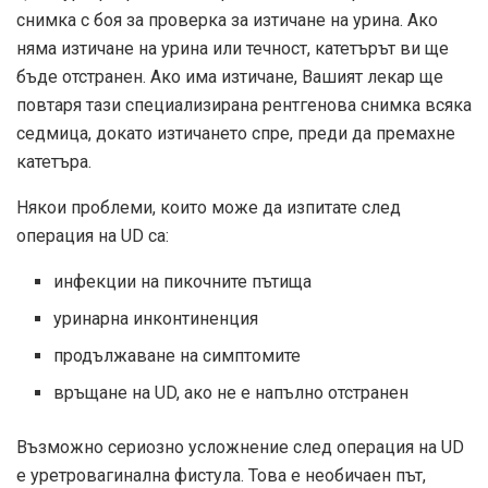
снимка с боя за проверка за изтичане на урина. Ако
няма изтичане на урина или течност, катетърът ви ще
бъде отстранен. Ако има изтичане, Вашият лекар ще
повтаря тази специализирана рентгенова снимка всяка
седмица, докато изтичането спре, преди да премахне
катетъра.
Някои проблеми, които може да изпитате след
операция на UD са:
инфекции на пикочните пътища
уринарна инконтиненция
продължаване на симптомите
връщане на UD, ако не е напълно отстранен
Възможно сериозно усложнение след операция на UD
е уретровагинална фистула. Това е необичаен път,