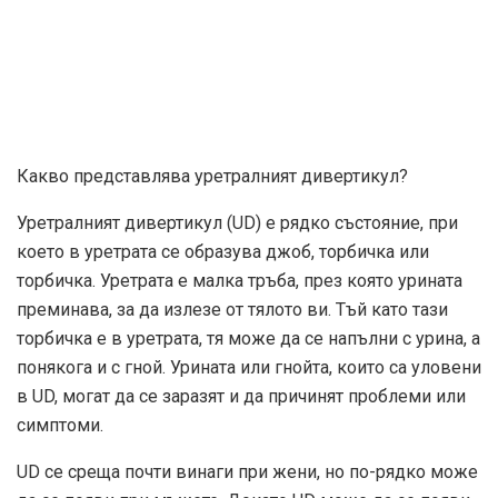
Какво представлява уретралният дивертикул?
Уретралният дивертикул (UD) е рядко състояние, при
което в уретрата се образува джоб, торбичка или
торбичка. Уретрата е малка тръба, през която урината
преминава, за да излезе от тялото ви. Тъй като тази
торбичка е в уретрата, тя може да се напълни с урина, а
понякога и с гной. Урината или гнойта, които са уловени
в UD, могат да се заразят и да причинят проблеми или
симптоми.
UD се среща почти винаги при жени, но по-рядко може