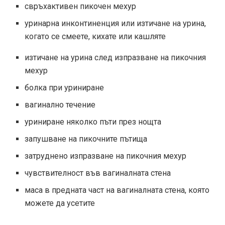
свръхактивен пикочен мехур
уринарна инконтиненция или изтичане на урина,
когато се смеете, кихате или кашляте
изтичане на урина след изпразване на пикочния
мехур
болка при уриниране
вагинално течение
уриниране няколко пъти през нощта
запушване на пикочните пътища
затруднено изпразване на пикочния мехур
чувствителност във вагиналната стена
маса в предната част на вагиналната стена, която
можете да усетите