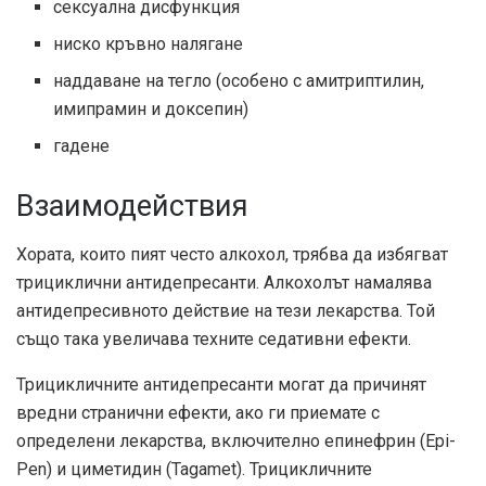
сексуална дисфункция
ниско кръвно налягане
наддаване на тегло (особено с амитриптилин,
имипрамин и доксепин)
гадене
Взаимодействия
Хората, които пият често алкохол, трябва да избягват
трициклични антидепресанти. Алкохолът намалява
антидепресивното действие на тези лекарства. Той
също така увеличава техните седативни ефекти.
Трицикличните антидепресанти могат да причинят
вредни странични ефекти, ако ги приемате с
определени лекарства, включително епинефрин (Epi-
Pen) и циметидин (Tagamet). Трицикличните