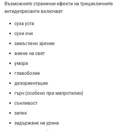
Възможните странични ефекти на трицикличните
антидепресанти включват:
суха уста
сухи очи
замъглено зрение
виене на свят
умора
главоболие
дезориентация
гърч (особено при мапротилин)
сънливост
запек
задържане на урина