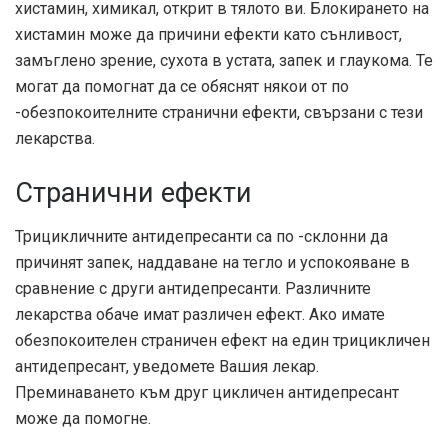
хистамин, химикал, открит в тялото ви. Блокирането на
хистамин може да причини ефекти като сънливост,
замъглено зрение, сухота в устата, запек и глаукома. Те
могат да помогнат да се обяснят някои от по
-обезпокоителните странични ефекти, свързани с тези
лекарства.
Странични ефекти
Трицикличните антидепресанти са по -склонни да
причинят запек, наддаване на тегло и успокояване в
сравнение с други антидепресанти. Различните
лекарства обаче имат различен ефект. Ако имате
обезпокоителен страничен ефект на един трицикличен
антидепресант, уведомете Вашия лекар.
Преминаването към друг цикличен антидепресант
може да помогне.