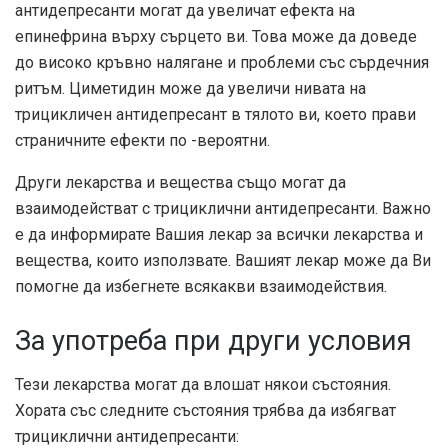
антидепресанти могат да увеличат ефекта на
епинефрина върху сърцето ви. Това може да доведе
до високо кръвно налягане и проблеми със сърдечния
ритъм. Циметидин може да увеличи нивата на
трицикличен антидепресант в тялото ви, което прави
страничните ефекти по -вероятни.
Други лекарства и вещества също могат да
взаимодействат с трициклични антидепресанти. Важно
е да информирате Вашия лекар за всички лекарства и
вещества, които използвате. Вашият лекар може да Ви
помогне да избегнете всякакви взаимодействия.
За употреба при други условия
Тези лекарства могат да влошат някои състояния.
Хората със следните състояния трябва да избягват
трициклични антидепресанти: