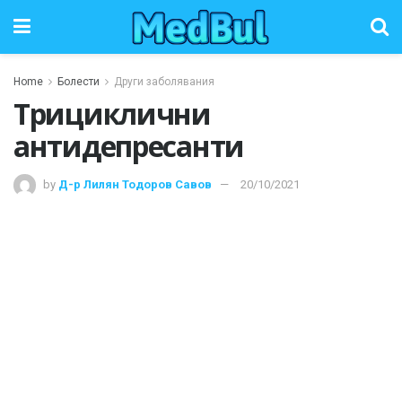
Home
Болести
Други заболявания
Трициклични
антидепресанти
by
Д-р Лилян Тодоров Савов
20/10/2021