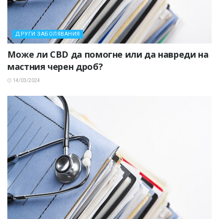
ДРУГИ ЗАБОЛЯВАНИЯ
Може ли CBD да помогне или да навреди на
мастния черен дроб?
14/03/2024