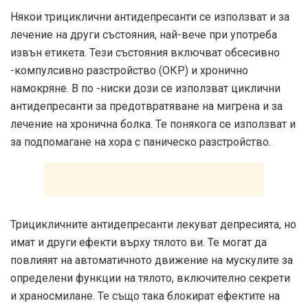
Някои трициклични антидепресанти се използват и за
лечение на други състояния, най-вече при употреба
извън етикета. Тези състояния включват обсесивно
-компулсивно разстройство (ОКР) и хронично
намокряне. В по -ниски дози се използват циклични
антидепресанти за предотвратяване на мигрена и за
лечение на хронична болка. Те понякога се използват и
за подпомагане на хора с паническо разстройство.
Трицикличните антидепресанти лекуват депресията, но
имат и други ефекти върху тялото ви. Те могат да
повлияят на автоматичното движение на мускулите за
определени функции на тялото, включително секрети
и храносмилане. Те също така блокират ефектите на