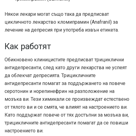
Някои лекари могат също така да предписват
цикличното лекарство кломипрамин (Anafranil) за
лечение на депресия при употреба извън етикета.
Как работят
Обикновено клиницистите предписват трициклични
антидепресанти, след като други лекарства не успеят
да облекчат депресията. Трицикличните
антидепресанти помагат за поддържането на повече
серотонин и норепинефрин на разположение на
мозъка ви. Тези химикали се произвеждат естествено
от тялото ви и се смята, че влияят на настроението ви.
Като поддържат повече от тях достъпни за мозъка ви,
трицикличните антидепресанти помагат да се повиши
настроението ви.