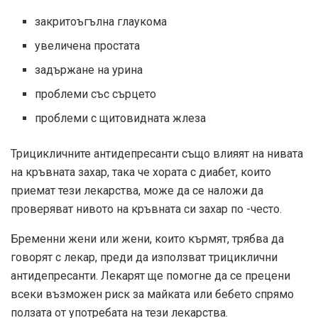
закритоъгълна глаукома
увеличена простата
задържане на урина
проблеми със сърцето
проблеми с щитовидната жлеза
Трицикличните антидепресанти също влияят на нивата
на кръвната захар, така че хората с диабет, които
приемат тези лекарства, може да се наложи да
проверяват нивото на кръвната си захар по -често.
Бременни жени или жени, които кърмят, трябва да
говорят с лекар, преди да използват трициклични
антидепресанти. Лекарят ще помогне да се прецени
всеки възможен риск за майката или бебето спрямо
ползата от употребата на тези лекарства.