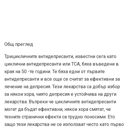
Общ преглед
Трицикличните антидепресанти, известни сега като
циклични антидепресанти или ТСА, бяха въведени в
края на 50 -те години. Те бяха едни от първите
антидепресанти и все още се считат за ефективни за
лечение на депресия. Тези лекарства са добър избор
за някои хора, чиято депресия е устойчива на други
лекарства. Въпреки че цикличните антидепресанти
могат да бъдат ефективни, някои хора смятат, че
техните странични ефекти са трудно поносими. Ето
защо тези лекарства не се използват често като първо