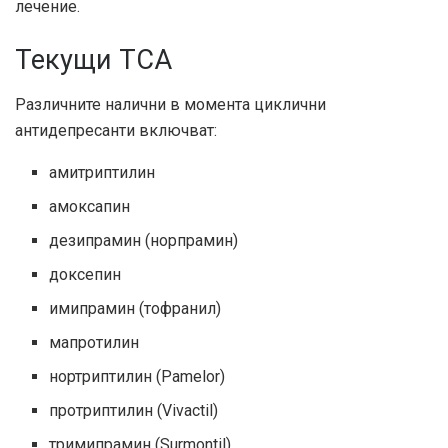
лечение.
Текущи TCA
Различните налични в момента циклични
антидепресанти включват:
амитриптилин
амоксапин
дезипрамин (норпрамин)
доксепин
имипрамин (тофранил)
мапротилин
нортриптилин (Pamelor)
протриптилин (Vivactil)
тримипрамин (Surmontil)