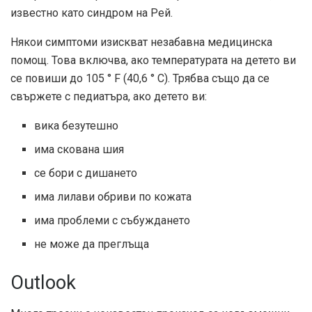
известно като синдром на Рей.
Някои симптоми изискват незабавна медицинска
помощ. Това включва, ако температурата на детето ви
се повиши до 105 ° F (40,6 ° C). Трябва също да се
свържете с педиатъра, ако детето ви:
вика безутешно
има скована шия
се бори с дишането
има лилави обриви по кожата
има проблеми с събуждането
не може да преглъща
Outlook