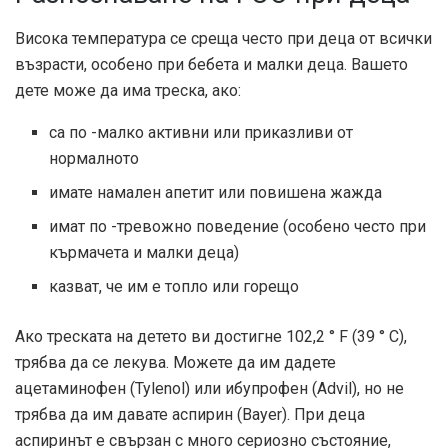
Висока температура се среща често при деца от всички
възрасти, особено при бебета и малки деца. Вашето
дете може да има треска, ако:
са по -малко активни или приказливи от
нормалното
имате намален апетит или повишена жажда
имат по -тревожно поведение (особено често при
кърмачета и малки деца)
казват, че им е топло или горещо
Ако треската на детето ви достигне 102,2 ° F (39 ° C),
трябва да се лекува. Можете да им дадете
ацетаминофен (Tylenol) или ибупрофен (Advil), но не
трябва да им давате аспирин (Bayer). При деца
аспиринът е свързан с много сериозно състояние,