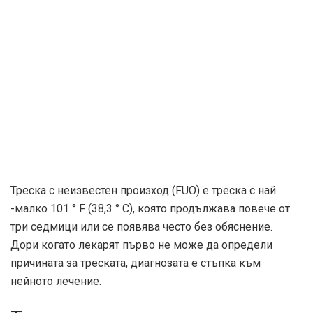
Треска с неизвестен произход (FUO) е треска с най
-малко 101 ° F (38,3 ° C), която продължава повече от
три седмици или се появява често без обяснение.
Дори когато лекарят първо не може да определи
причината за треската, диагнозата е стъпка към
нейното лечение.