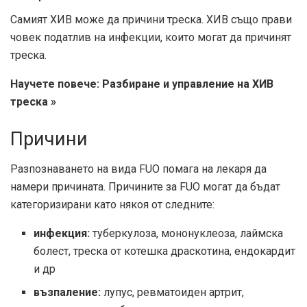
Самият ХИВ може да причини треска. ХИВ също прави
човек податлив на инфекции, които могат да причинят
треска.
Научете повече: Разбиране и управление на ХИВ
треска »
Причини
Разпознаването на вида FUO помага на лекаря да
намери причината. Причините за FUO могат да бъдат
категоризирани като някоя от следните:
инфекция:
туберкулоза, мононуклеоза, лаймска
болест, треска от котешка драскотина, ендокардит
и др
възпаление:
лупус, ревматоиден артрит,