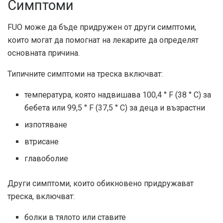
Симптоми
FUO може да бъде придружен от други симптоми,
които могат да помогнат на лекарите да определят
основната причина.
Типичните симптоми на треска включват:
температура, която надвишава 100,4 ° F (38 ° C) за
бебета или 99,5 ° F (37,5 ° C) за деца и възрастни
изпотяване
втрисане
главоболие
Други симптоми, които обикновено придружават
треска, включват:
болки в тялото или ставите