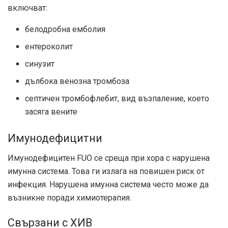
включват:
белодробна емболия
ентероколит
синузит
дълбока венозна тромбоза
септичен тромбофлебит, вид възпаление, което
засяга вените
Имунодефицитни
Имунодефицитен FUO се среща при хора с нарушена
имунна система. Това ги излага на повишен риск от
инфекция. Нарушена имунна система често може да
възникне поради химиотерапия.
Свързани с ХИВ