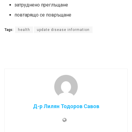
затруднено преглъщане
повтарящо се повръщане
Tags:
health
update disease information
Д-р Лилян Тодоров Савов