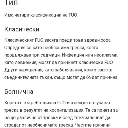
Тип
Има четири класификации на FUO.
Класически
Класическият FUO засяга преди това здрави хора.
Определя се като необяснима треска, която
продължава три седмици. Инфекция или неоплазми,
като левкемия, могат да причинят класически FUO.
Други нарушения, като заболявания, които засягат
съединителната тъкан, също могат да бъдат причина.
Болнична
Хората с вътреболнична FUO изглежда получават
треска в резултат на хоспитализация. Те са приети за
нещо различно от треска и след това започват да
страдат от необяснимата треска. Честите причини