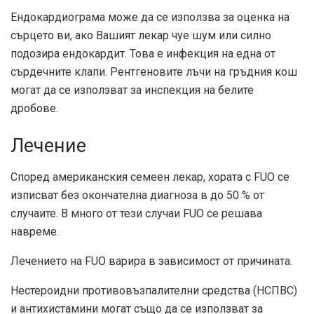
Ендокардиограма може да се използва за оценка на
сърцето ви, ако Вашият лекар чуе шум или силно
подозира ендокардит. Това е инфекция на една от
сърдечните клапи. Рентгеновите лъчи на гръдния кош
могат да се използват за инспекция на белите
дробове.
Лечение
Според американския семеен лекар, хората с FUO се
изписват без окончателна диагноза в до 50 % от
случаите. В много от тези случаи FUO се решава
навреме.
Лечението на FUO варира в зависимост от причината.
Нестероидни противовъзпалителни средства (НСПВС)
и антихистамини могат също да се използват за