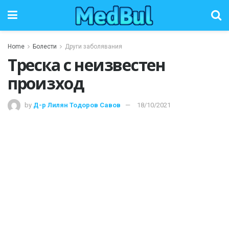
Home
Болести
Други заболявания
Треска с неизвестен
произход
by
Д-р Лилян Тодоров Савов
18/10/2021