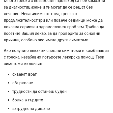
Много трески с неизвестен произход са невъзможни
за диагностициране и те могат да се решат без
лечение. Независимо от това, треска с
продължителност три или повече седмици може да
показва сериозен здравословен проблем. Трябва да
посетите Вашия лекар, за да проверите за основни
причини, особено ако имате други симптоми.
Ако получите някакви спешни симптоми в комбинация
с треска, незабавно потърсете лекарска помощ. Тези
симптоми включват:
схванат врат
объркване
трудности да останеш буден
болка в гърдите
затруднено дишане