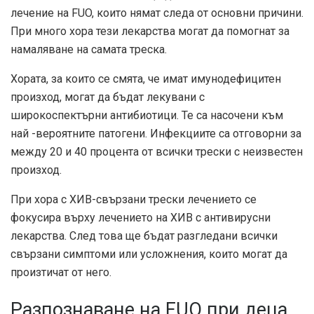
лечение на FUO, които нямат следа от основни причини.
При много хора тези лекарства могат да помогнат за
намаляване на самата треска.
Хората, за които се смята, че имат имунодефицитен
произход, могат да бъдат лекувани с
широкоспектърни антибиотици. Те са насочени към
най -вероятните патогени. Инфекциите са отговорни за
между 20 и 40 процента от всички трески с неизвестен
произход.
При хора с ХИВ-свързани трески лечението се
фокусира върху лечението на ХИВ с антивирусни
лекарства. След това ще бъдат разгледани всички
свързани симптоми или усложнения, които могат да
произтичат от него.
Разпознаване на FUO при деца