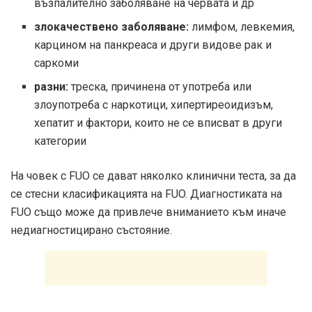
възпалително заболяване на червата и др
злокачествено заболяване:
лимфом, левкемия,
карцином на панкреаса и други видове рак и
саркоми
разни:
треска, причинена от употреба или
злоупотреба с наркотици, хипертиреоидизъм,
хепатит и фактори, които не се вписват в други
категории
На човек с FUO се дават няколко клинични теста, за да
се стесни класификацията на FUO. Диагностиката на
FUO също може да привлече вниманието към иначе
недиагностицирано състояние.