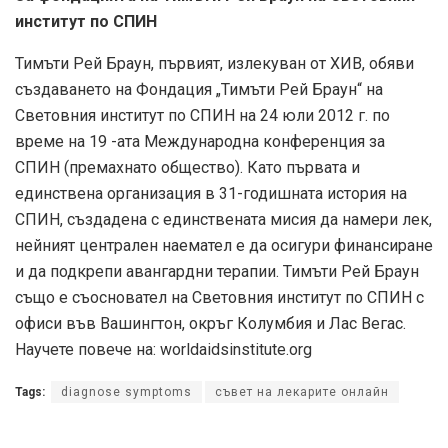
институт по СПИН
Тимъти Рей Браун, първият, излекуван от ХИВ, обяви
създаването на Фондация „Тимъти Рей Браун“ на
Световния институт по СПИН на 24 юли 2012 г. по
време на 19 -ата Международна конференция за
СПИН (премахнато общество). Като първата и
единствена организация в 31-годишната история на
СПИН, създадена с единствената мисия да намери лек,
нейният централен наемател е да осигури финансиране
и да подкрепи авангардни терапии. Тимъти Рей Браун
също е съосновател на Световния институт по СПИН с
офиси във Вашингтон, окръг Колумбия и Лас Вегас.
Научете повече на: worldaidsinstitute.org
Tags:
diagnose symptoms
съвет на лекарите онлайн