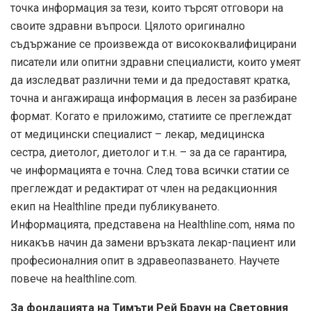
точка информация за тези, които търсят отговори на
своите здравни въпроси. Цялото оригинално
съдържание се произвежда от висококвалифицирани
писатели или опитни здравни специалисти, които умеят
да изследват различни теми и да предоставят кратка,
точна и ангажираща информация в лесен за разбиране
формат. Когато е приложимо, статиите се преглеждат
от медицински специалист – лекар, медицинска
сестра, диетолог, диетолог и т.н. – за да се гарантира,
че информацията е точна. След това всички статии се
преглеждат и редактират от член на редакционния
екип на Healthline преди публикуването.
Информацията, представена на Healthline.com, няма по
никакъв начин да замени връзката лекар-пациент или
професионалния опит в здравеопазването. Научете
повече на healthline.com.
За фондацията на Тимъти Рей Браун на Световния