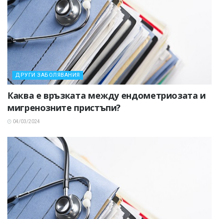
ДРУГИ ЗАБОЛЯВАНИЯ
Каква е връзката между ендометриозата и
мигренозните пристъпи?
04/03/2024