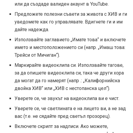
или да създаде валиден акаунт в YouTube.
Предложете полезни съвети за живота с ХИВ и ги
уведомете как го управлявате. Вдигнете ги и им
дайте надежда.
Използвайте заглавието „Имате това“ и включете
името и местоположението си (напр. „Имаш това:
Трейси от Мичиган“).
Маркирайте видеоклипа си. Използвайте тагове,
за да опишете видеоклипа си, така че други хора
да могат да го намерят (напр .: „Калифорнийска
двойка ХИВ“ или „ХИВ с нестопанска цел“).
Уверете се, че звукът на видеоклипа ви е чист.
Уверете се, че светлината е на лицето ви, а не зад
вас (т.е. не сядайте пред светъл прозорец).
Включете скрипт за надписи. Ако можете,