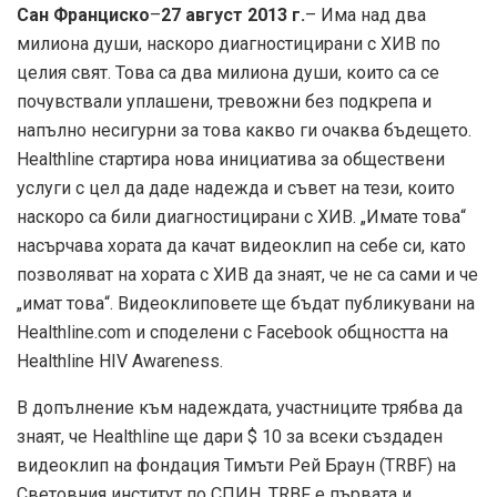
Сан Франциско
–
27 август 2013 г.
– Има над два
милиона души, наскоро диагностицирани с ХИВ по
целия свят. Това са два милиона души, които са се
почувствали уплашени, тревожни без подкрепа и
напълно несигурни за това какво ги очаква бъдещето.
Healthline стартира нова инициатива за обществени
услуги с цел да даде надежда и съвет на тези, които
наскоро са били диагностицирани с ХИВ. „Имате това“
насърчава хората да качат видеоклип на себе си, като
позволяват на хората с ХИВ да знаят, че не са сами и че
„имат това“. Видеоклиповете ще бъдат публикувани на
Healthline.com и споделени с Facebook общността на
Healthline HIV Awareness.
В допълнение към надеждата, участниците трябва да
знаят, че Healthline ще дари $ 10 за всеки създаден
видеоклип на фондация Тимъти Рей Браун (TRBF) на
Световния институт по СПИН. TRBF е първата и