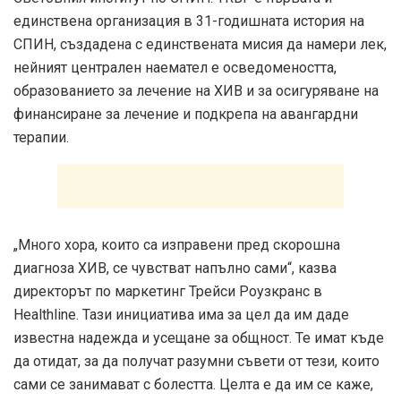
единствена организация в 31-годишната история на
СПИН, създадена с единствената мисия да намери лек,
нейният централен наемател е осведомеността,
образованието за лечение на ХИВ и за осигуряване на
финансиране за лечение и подкрепа на авангардни
терапии.
„Много хора, които са изправени пред скорошна
диагноза ХИВ, се чувстват напълно сами“, казва
директорът по маркетинг Трейси Роузкранс в
Healthline. Тази инициатива има за цел да им даде
известна надежда и усещане за общност. Те имат къде
да отидат, за да получат разумни съвети от тези, които
сами се занимават с болестта. Целта е да им се каже,