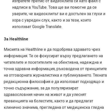
изпратете препис от видеоклипа си като файл с
надписи в YouTube. Това ще ви помогне да се
уверите, че видеоклипът ви е достъпен за глухи и
хора с увреден слух, както и за тези, които
използват Google Translate.
За Healthline
Мисията на Healthline е да подобрява здравето чрез
информация. Те се фокусират върху предлагането на
читателите и посетителите на обективна, надеждна и
точна здравна информация, ръководена от принципите
на отговорната журналистика и публикуването. Тяхната
редакционна философия е да използват подходящо и
точно съдържание, за да популяризират
здравословния начин на живот и да улеснят
превенцията на болестите, както и да предлагат
клинично значима, прегледана от медицинска гледна