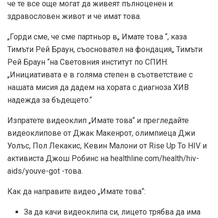
че те все още могат да живеят пълноценен и
здравословен живот и че имат това.
„Горди сме, че сме партньор в„ Имате това “, каза
Тимъти Рей Браун, съосновател на фондация„ Тимъти
Рей Браун “на Световния институт по СПИН.
„Инициативата е в голяма степен в съответствие с
нашата мисия да дадем на хората с диагноза ХИВ
надежда за бъдещето.“
Изпратете видеоклип „Имате това“ и прегледайте
видеоклипове от Джак Макенрот, олимпиеца Джи
Уолъс, Пол Лекакис, Кевин Малони от Rise Up To HIV и
активиста Джош Робинс на healthline.com/health/hiv-
aids/youve-got -това.
Как да направите видео „Имате това“:
За да качи видеоклипа си, лицето трябва да има